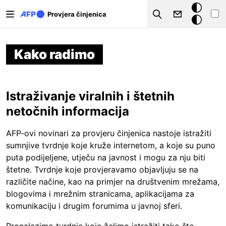
Skoči na glavni sadržaj
Tamna
Provjera činjenica
Search
pozadina
Kako radimo
Istraživanje viralnih i štetnih
netočnih informacija
AFP-ovi novinari za provjeru činjenica nastoje istražiti
sumnjive tvrdnje koje kruže internetom, a koje su puno
puta podijeljene, utječu na javnost i mogu za nju biti
štetne. Tvrdnje koje provjeravamo objavljuju se na
različite načine, kao na primjer na društvenim mrežama,
blogovima i mrežnim stranicama, aplikacijama za
komunikaciju i drugim forumima u javnoj sferi.