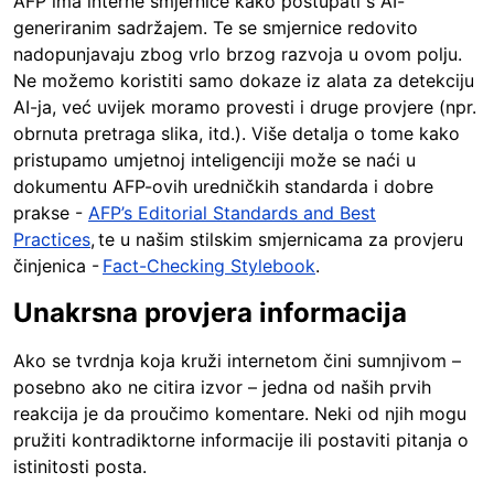
AFP ima interne smjernice kako postupati s AI-
generiranim sadržajem. Te se smjernice redovito
nadopunjavaju zbog vrlo brzog razvoja u ovom polju.
Ne možemo koristiti samo dokaze iz alata za detekciju
AI-ja, već uvijek moramo provesti i druge provjere (npr.
obrnuta pretraga slika, itd.). Više detalja o tome kako
pristupamo umjetnoj inteligenciji može se naći u
dokumentu AFP-ovih uredničkih standarda i dobre
prakse -
AFP’s Editorial Standards and Best
Practices
, te u našim stilskim smjernicama za provjeru
činjenica -
Fact-Checking Stylebook
.
Unakrsna provjera informacija
Ako se tvrdnja koja kruži internetom čini sumnjivom –
posebno ako ne citira izvor – jedna od naših prvih
reakcija je da proučimo komentare. Neki od njih mogu
pružiti kontradiktorne informacije ili postaviti pitanja o
istinitosti posta.