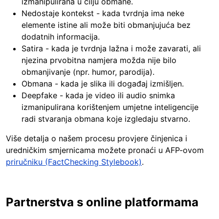
izmanipulirana u cilju obmane.
Nedostaje kontekst - kada tvrdnja ima neke
elemente istine ali može biti obmanjujuća bez
dodatnih informacija.
Satira - kada je tvrdnja lažna i može zavarati, ali
njezina prvobitna namjera možda nije bilo
obmanjivanje (npr. humor, parodija).
Obmana - kada je slika ili događaj izmišljen.
Deepfake - kada je video ili audio snimka
izmanipulirana korištenjem umjetne inteligencije
radi stvaranja obmana koje izgledaju stvarno.
Više detalja o našem procesu provjere činjenica i
uredničkim smjernicama možete pronaći u AFP-ovom
priručniku (FactChecking Stylebook)
.
Partnerstva s online platformama