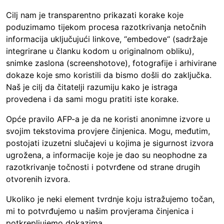
Cilj nam je transparentno prikazati korake koje
poduzimamo tijekom procesa razotkrivanja netočnih
informacija uključujući linkove, “embedove“ (sadržaje
integrirane u članku kodom u originalnom obliku),
snimke zaslona (screenshotove), fotografije i arhivirane
dokaze koje smo koristili da bismo došli do zaključka.
Naš je cilj da čitatelji razumiju kako je istraga
provedena i da sami mogu pratiti iste korake.
Opće pravilo AFP-a je da ne koristi anonimne izvore u
svojim tekstovima provjere činjenica. Mogu, međutim,
postojati izuzetni slučajevi u kojima je sigurnost izvora
ugrožena, a informacije koje je dao su neophodne za
razotkrivanje točnosti i potvrđene od strane drugih
otvorenih izvora.
Ukoliko je neki element tvrdnje koju istražujemo točan,
mi to potvrđujemo u našim provjerama činjenica i
potkrepljujemo dokazima.