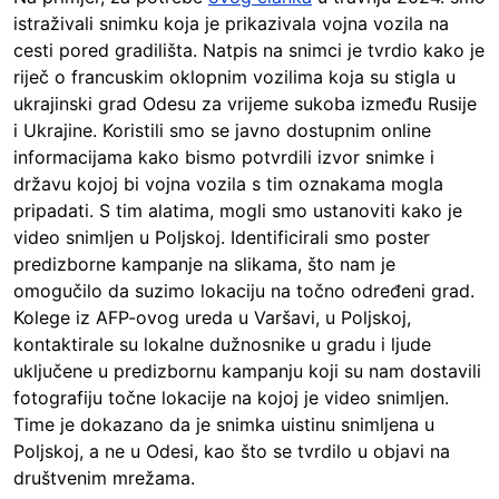
istraživali snimku koja je prikazivala vojna vozila na
cesti pored gradilišta. Natpis na snimci je tvrdio kako je
riječ o francuskim oklopnim vozilima koja su stigla u
ukrajinski grad Odesu za vrijeme sukoba između Rusije
i Ukrajine. Koristili smo se javno dostupnim online
informacijama kako bismo potvrdili izvor snimke i
državu kojoj bi vojna vozila s tim oznakama mogla
pripadati. S tim alatima, mogli smo ustanoviti kako je
video snimljen u Poljskoj. Identificirali smo poster
predizborne kampanje na slikama, što nam je
omogučilo da suzimo lokaciju na točno određeni grad.
Kolege iz AFP-ovog ureda u Varšavi, u Poljskoj,
kontaktirale su lokalne dužnosnike u gradu i ljude
uključene u predizbornu kampanju koji su nam dostavili
fotografiju točne lokacije na kojoj je video snimljen.
Time je dokazano da je snimka uistinu snimljena u
Poljskoj, a ne u Odesi, kao što se tvrdilo u objavi na
društvenim mrežama.