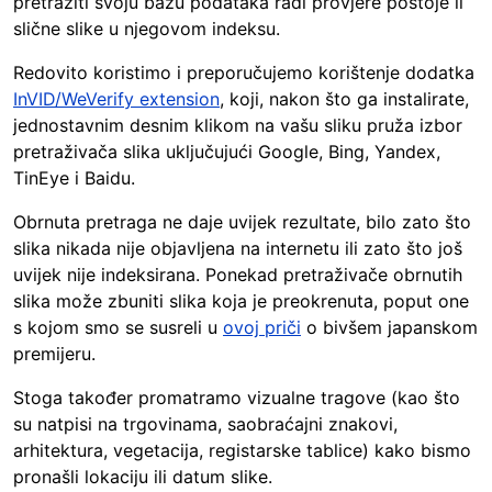
pretražiti svoju bazu podataka radi provjere postoje li
slične slike u njegovom indeksu.
Redovito koristimo i preporučujemo korištenje dodatka
InVID/WeVerify extension
, koji, nakon što ga instalirate,
jednostavnim desnim klikom na vašu sliku pruža izbor
pretraživača slika uključujući Google, Bing, Yandex,
TinEye i Baidu.
Obrnuta pretraga ne daje uvijek rezultate, bilo zato što
slika nikada nije objavljena na internetu ili zato što još
uvijek nije indeksirana. Ponekad pretraživače obrnutih
slika može zbuniti slika koja je preokrenuta, poput one
s kojom smo se susreli u
ovoj priči
o bivšem japanskom
premijeru.
Stoga također promatramo vizualne tragove (kao što
su natpisi na trgovinama, saobraćajni znakovi,
arhitektura, vegetacija, registarske tablice) kako bismo
pronašli lokaciju ili datum slike.