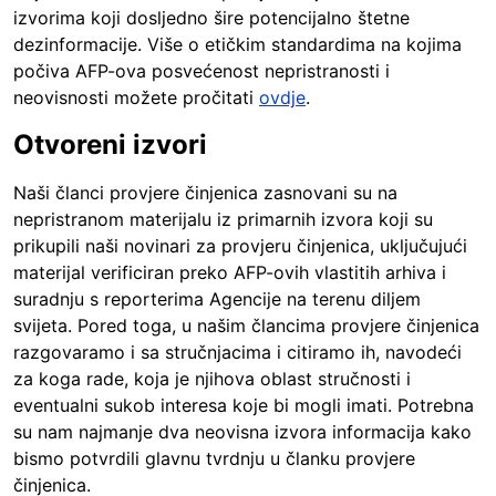
izvorima koji dosljedno šire potencijalno štetne
dezinformacije. Više o etičkim standardima na kojima
počiva AFP-ova posvećenost nepristranosti i
neovisnosti možete pročitati
ovdje
.
Otvoreni izvori
Naši članci provjere činjenica zasnovani su na
nepristranom materijalu iz primarnih izvora koji su
prikupili naši novinari za provjeru činjenica, uključujući
materijal verificiran preko AFP-ovih vlastitih arhiva i
suradnju s reporterima Agencije na terenu diljem
svijeta. Pored toga, u našim člancima provjere činjenica
razgovaramo i sa stručnjacima i citiramo ih, navodeći
za koga rade, koja je njihova oblast stručnosti i
eventualni sukob interesa koje bi mogli imati. Potrebna
su nam najmanje dva neovisna izvora informacija kako
bismo potvrdili glavnu tvrdnju u članku provjere
činjenica.