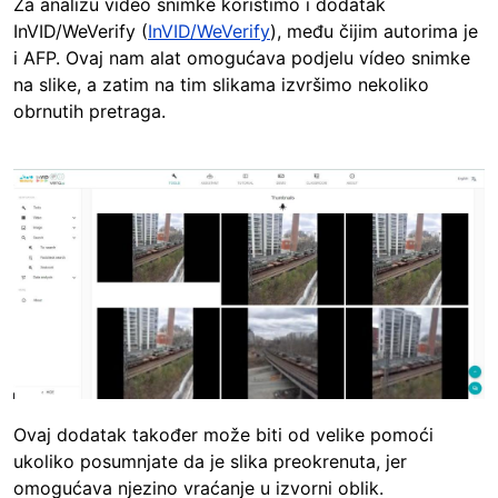
Za analizu video snimke koristimo i dodatak
InVID/WeVerify (
InVID/WeVerify
), među čijim autorima je
i AFP. Ovaj nam alat omogućava podjelu vídeo snimke
na slike, a zatim na tim slikama izvršimo nekoliko
obrnutih pretraga.
Image
Ovaj dodatak također može biti od velike pomoći
ukoliko posumnjate da je slika preokrenuta, jer
omogućava njezino vraćanje u izvorni oblik.