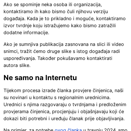
Ako se spominje neka osoba ili organizacija,
kontaktiramo ih kako bismo čuli njihovu verziju
događaja. Kada je to prikladno i moguće, kontaktiramo
izvor tvrdnje koju istražujemo kako bismo zatražili
dodatne informacije.
Ako je sumnjiva publikacija zasnovana na slici ili video
snimci, tražit ćemo druge slike s istog događaja radi
uspoređivanja. Također pokušavamo kontaktirati
autora slike.
Ne samo na Internetu
Tijekom procesa izrade članka provjere činjenica, naši
su novinari u kontaktu s regionalnim urednicima.
Urednici s njima razgovaraju o tvrdnjama i predloženim
provjerama činjenica, procjenjuju i objašnjavaju koji će
dokazi biti potrebni i uređuju članak prije objavljivanja.
Na primjer, za potrebe
ovog članka
u travnju 2024. smo