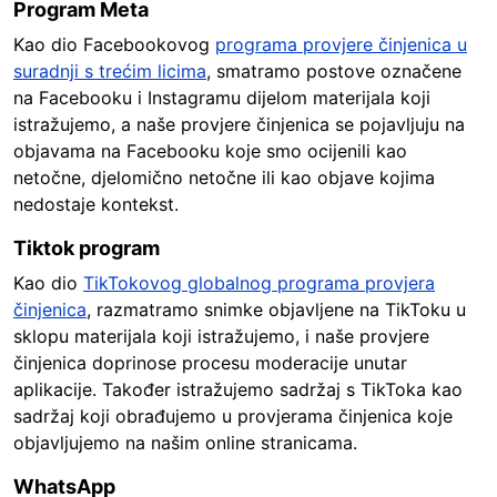
Program Meta
Kao dio Facebookovog
programa provjere činjenica u
suradnji s trećim licima
, smatramo postove označene
na Facebooku i Instagramu dijelom materijala koji
istražujemo, a naše provjere činjenica se pojavljuju na
objavama na Facebooku koje smo ocijenili kao
netočne, djelomično netočne ili kao objave kojima
nedostaje kontekst.
Tiktok program
Kao dio
TikTokovog globalnog programa provjera
činjenica
, razmatramo snimke objavljene na TikToku u
sklopu materijala koji istražujemo, i naše provjere
činjenica doprinose procesu moderacije unutar
aplikacije. Također istražujemo sadržaj s TikToka kao
sadržaj koji obrađujemo u provjerama činjenica koje
objavljujemo na našim online stranicama.
WhatsApp