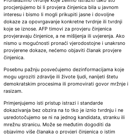
Pronalazimo tvrdnje koje želimo istražiti tako što
procjenjujemo bi li provjera činjenica bila u javnom
interesu i bismo li mogli prikupiti jasne i dovoljne
dokaze za opovrgavanje konkretne tvrdnje ili tvrdnji
koje se iznose. AFP timovi za provjeru činjenica
provjeravaju činjenice, a ne mišljenja ili uvjerenja. Ako
nismo u mogućnosti pronaći vjerodostojne i unakrsno
provjerene dokaze, nećemo objaviti članak provjere
činjenica.
Posebnu pažnju posvećujemo dezinformacijama koje
mogu ugroziti zdravlje ili živote ljudi, nanijeti štetu
demokratskim procesima ili promovirati govor mržnje i
rasizam.
Primjenjujemo isti pristup istrazi i standarde
dokazivanja bez obzira na to tko je iznio tvrdnju i ne
usredotočujemo se ni na jednog kandidata, stranku ili
mrežnu stranicu. Može se međutim dogoditi da
objavimo više članaka o provjeri činjenica o istim