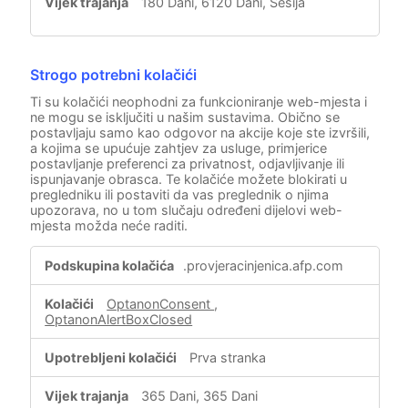
180 Dani, 6120 Dani, Sesija
Strogo potrebni kolačići
Ti su kolačići neophodni za funkcioniranje web-mjesta i
ne mogu se isključiti u našim sustavima. Obično se
postavljaju samo kao odgovor na akcije koje ste izvršili,
a kojima se upućuje zahtjev za usluge, primjerice
postavljanje preferenci za privatnost, odjavljivanje ili
ispunjavanje obrasca. Te kolačiće možete blokirati u
pregledniku ili postaviti da vas preglednik o njima
upozorava, no u tom slučaju određeni dijelovi web-
mjesta možda neće raditi.
Strogo
.provjeracinjenica.afp.com
potrebni
kolačići
OptanonConsent
,
OptanonAlertBoxClosed
Prva stranka
365 Dani, 365 Dani