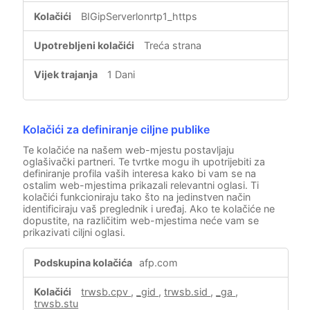
BIGipServerlonrtp1_https
Treća strana
1 Dani
Kolačići za definiranje ciljne publike
Te kolačiće na našem web-mjestu postavljaju
oglašivački partneri. Te tvrtke mogu ih upotrijebiti za
definiranje profila vaših interesa kako bi vam se na
ostalim web-mjestima prikazali relevantni oglasi. Ti
kolačići funkcioniraju tako što na jedinstven način
identificiraju vaš preglednik i uređaj. Ako te kolačiće ne
dopustite, na različitim web-mjestima neće vam se
prikazivati ciljni oglasi.
Kolačići
afp.com
za
definiranje
trwsb.cpv
,
_gid
,
trwsb.sid
,
_ga
,
ciljne
trwsb.stu