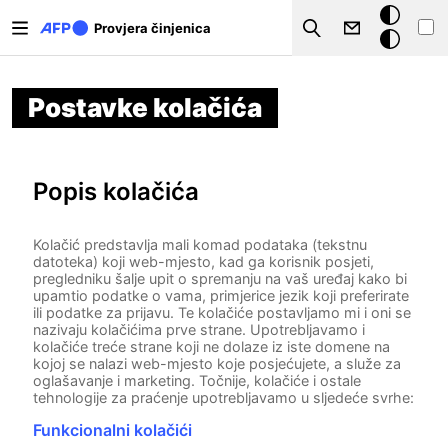
Skoči na glavni sadržaj
Tamna
Provjera činjenica
Search
pozadina
Postavke kolačića
Popis kolačića
Kolačić predstavlja mali komad podataka (tekstnu
datoteka) koji web-mjesto, kad ga korisnik posjeti,
pregledniku šalje upit o spremanju na vaš uređaj kako bi
upamtio podatke o vama, primjerice jezik koji preferirate
ili podatke za prijavu. Te kolačiće postavljamo mi i oni se
nazivaju kolačićima prve strane. Upotrebljavamo i
kolačiće treće strane koji ne dolaze iz iste domene na
kojoj se nalazi web-mjesto koje posjećujete, a služe za
oglašavanje i marketing. Točnije, kolačiće i ostale
tehnologije za praćenje upotrebljavamo u sljedeće svrhe:
Funkcionalni kolačići