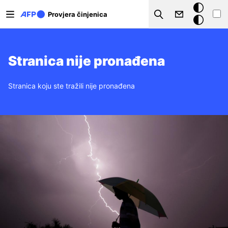
Skoči na glavni sadržaj
Tamna
Provjera činjenica
Search
pozadina
Stranica nije pronađena
Stranica koju ste tražili nije pronađena
Slika