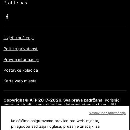
Pratite nas
Uvjeti korištenja
Politika privatnosti
Pravne informacije
Postavke kolačića
Karta web mjesta
Copyright © AFP 2017-2026. Sva prava zadržana.
Korisnici
mogu pristupiti i konzultirati ovu internet stranicu i koristiti i
dijeliti članke za osobnu, privatnu i nekomercijalnu namjenu. Bilo
Nastavi bez prihvaćanja
kakva druga uporaba, posebno bilo kakva vrsta reproduciranja,
prenošenja javnosti ili distribucija sadržaja ove internet
Kolačićima osiguravamo pravilan rad web-mjesta,
stranice, u cijelosti ili djelomično, za bilo koju drugu namjenu i/ili
prilagodbu sadržaja i oglasa, pružanje značajki za
bilo kojim drugim sredstvima, strogo je zabranjena bez posebne