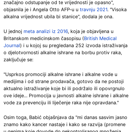
značajno odstupanje od te vrijednosti je opasno",
objasnila je i Angela Otto AFP-u u
travnju 2021
. "Visoka
alkalna vrijednost ubila bi stanice", dodala je ona.
U jednoj
meta analizi iz 2016
, koja je objavljena u
Britanskom medicinskom časopisu (
British Medical
Journal
) i u kojoj su pregledana 252 izvoda istraživanja
o djelotvornosti alkalne ishrane na borbu protiv raka,
zaključuje se:
"Usprkos promociji alkalne ishrane i alkalne vode u
medijima i od strane prodavača, gotovo da ne postoji
aktualno istraživanje koje bi ili podržalo ili opovrgnulo
ove ideje... Promocija u javnosti alkalne ishrane i alkalne
vode za prevenciju ili liječenje raka nije opravdana."
Osim toga, Babić objašnjava da "mi danas sasvim jasno
znamo kako kancer nastaje i kako se razvija (promene
u genima koje dovode do nekontrolisanog množenja