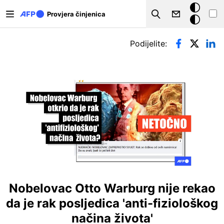
Skoči na glavni sadržaj
Tamna
Provjera činjenica
Search
pozadina
Primarne oznake
Podijelite:
Nobelovac Otto Warburg nije rekao
da je rak posljedica 'anti-fiziološkog
načina života'