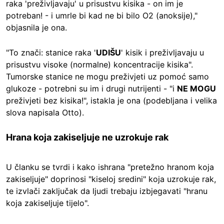
raka 'preživljavaju' u prisustvu kisika - on im je
potreban! - i umrle bi kad ne bi bilo O2 (anoksije),"
objasnila je ona.
"To znači: stanice raka '
UDIŠU
' kisik i preživljavaju u
prisustvu visoke (normalne) koncentracije kisika".
Tumorske stanice ne mogu preživjeti uz pomoć samo
glukoze - potrebni su im i drugi nutrijenti - "i
NE MOGU
preživjeti bez kisika!", istakla je ona (podebljana i velika
slova napisala Otto).
Hrana koja zakiseljuje ne uzrokuje rak
U članku se tvrdi i kako ishrana "pretežno hranom koja
zakiseljuje" doprinosi "kiseloj sredini" koja uzrokuje rak,
te izvlači zaključak da ljudi trebaju izbjegavati "hranu
koja zakiseljuje tijelo".