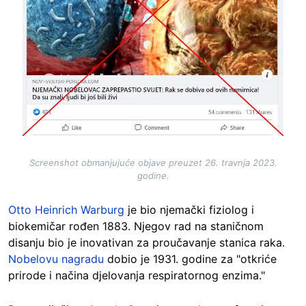
Screenshot obmanjujuće objave preuzet 26. travnja 2023.
godine.
Otto Heinrich Warburg
je bio njemački fiziolog i
biokemičar rođen 1883. Njegov rad na staničnom
disanju bio je inovativan za proučavanje stanica raka.
Nobelovu nagradu
dobio je 1931. godine za "otkriće
prirode i načina djelovanja respiratornog enzima."