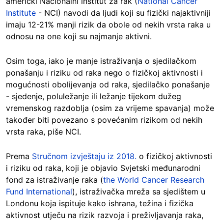
američki Nacionalni institut za rak (
National Cancer
Institute
- NCI) navodi da ljudi koji su fizički najaktivniji
imaju 12-21% manji rizik da obole od nekih vrsta raka u
odnosu na one koji su najmanje aktivni.
Osim toga, iako je manje istraživanja o sjedilačkom
ponašanju i riziku od raka nego o fizičkoj aktivnosti i
mogućnosti obolijevanja od raka, sjedilačko ponašanje
- sjedenje, poluležanje ili ležanje tijekom dužeg
vremenskog razdoblja (osim za vrijeme spavanja) može
također biti povezano s povećanim rizikom od nekih
vrsta raka, piše NCI.
Prema
Stručnom izvještaju iz 2018.
o fizičkoj aktivnosti
i riziku od raka, koji je objavio Svjetski međunarodni
fond za istraživanje raka (
the World Cancer Research
Fund International
), istraživačka mreža sa sjedištem u
Londonu koja ispituje kako ishrana, težina i fizička
aktivnost utječu na rizik razvoja i preživljavanja raka,