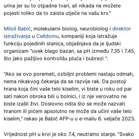
urina jer su to otpadne tvari, ali nikada ne možete
pojesti toliko da to zaista utječe na vašu krv."
Miloš Babić
, molekularni biolog, neurobiolog i
direktor
istraživanja
u
Celldomu
, kompaniji koja istražuje
funkciju pojedinih stanica, objašnjava da je ljudski
organizam "uvek blago bazan, sa pH između 7.35 i 7.45,
što jako pažljivo kontrolišu pluća i bubrezi ".
"Ako se ovo poremeti, ozbiljni problemi nastaju odmah,
nema nikakvog čekanja da se razvije rak. Da postoji
hrana koja čini vaše telo kiselim, vi biste u roku od par
sati nakon obroka bili u bolnici, i iz nje verovatno ne
biste izašli živi. Doslovno ništa što se može nazvati
hranom ili pićem apsolutno ne može da učini vaše telo
kiselim," rekao je Babić AFP-u u e-mailu 6. veljače 2023.
Vrijednost pH u krvi je oko 7.4, neutralno stanje. "Svako