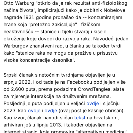
Otto Warburg "otkrio da je rak rezultat anti-fiziološkog
načina života", implicirajući kako je dobitnik Nobelove
nagrade 1931. godine pronašao da -- konzumiranjem
hrane koja "pretežno zakiseljuje" i fizičkom
neaktivnošću -- stanice u tijelu stvaraju kiselo
okruženje koje dovodi do razvoja raka. Navodeći jedan
Warburgov znanstveni rad, u članku se također tvrdi
kako "stanice raka ne mogu da prežive u prisustvu
visoke koncentracije kiseonika".
Srpski članak s netočnim tvrdnjama objavljen je u
srpnju 2022. i od tada je na Facebooku podijeljen više
od 2.600 puta, prema podacima CrowdTanglea, alata
za mjerenje interakcija na društvenim mrežama.
Posljednji je puta podijeljen u veljači
ovdje
i siječnju
2023. kao
ovdje
i
ovdje
(ovaj post je kasnije obrisan).
Kao izvor, članak navodi sličan
tekst
na hrvatskom,
arhiviran još u lipnju 2013. i također objavljen na
internet stranici koja promovira "alternativnu medicinu"