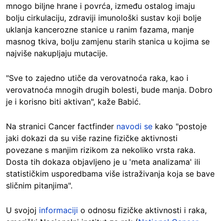
mnogo biljne hrane i povrća, između ostalog imaju
bolju cirkulaciju, zdraviji imunološki sustav koji bolje
uklanja kancerozne stanice u ranim fazama, manje
masnog tkiva, bolju zamjenu starih stanica u kojima se
najviše nakupljaju mutacije.
"Sve to zajedno utiče da verovatnoća raka, kao i
verovatnoća mnogih drugih bolesti, bude manja. Dobro
je i korisno biti aktivan", kaže Babić.
Na stranici Cancer factfinder
navodi se
kako "postoje
jaki dokazi da su više razine fizičke aktivnosti
povezane s manjim rizikom za nekoliko vrsta raka.
Dosta tih dokaza objavljeno je u 'meta analizama' ili
statističkim usporedbama više istraživanja koja se bave
sličnim pitanjima".
U svojoj
informaciji
o odnosu fizičke aktivnosti i raka,