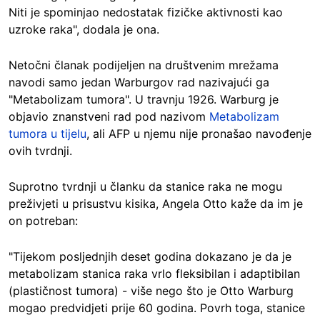
Niti je spominjao nedostatak fizičke aktivnosti kao
uzroke raka", dodala je ona.
Netočni članak podijeljen na društvenim mrežama
navodi samo jedan Warburgov rad nazivajući ga
"Metabolizam tumora". U travnju 1926. Warburg je
objavio znanstveni rad pod nazivom
Metabolizam
tumora u tijelu
, ali AFP u njemu nije pronašao navođenje
ovih tvrdnji.
Suprotno tvrdnji u članku da stanice raka ne mogu
preživjeti u prisustvu kisika, Angela Otto kaže da im je
on potreban:
"Tijekom posljednjih deset godina dokazano je da je
metabolizam stanica raka vrlo fleksibilan i adaptibilan
(plastičnost tumora) - više nego što je Otto Warburg
mogao predvidjeti prije 60 godina. Povrh toga, stanice