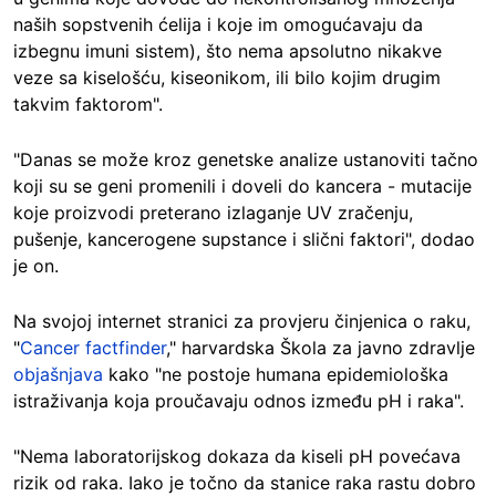
naših sopstvenih ćelija i koje im omogućavaju da
izbegnu imuni sistem), što nema apsolutno nikakve
veze sa kiselošću, kiseonikom, ili bilo kojim drugim
takvim faktorom".
"Danas se može kroz genetske analize ustanoviti tačno
koji su se geni promenili i doveli do kancera - mutacije
koje proizvodi preterano izlaganje UV zračenju,
pušenje, kancerogene supstance i slični faktori", dodao
je on.
Na svojoj internet stranici za provjeru činjenica o raku,
"
Cancer factfinder
," harvardska Škola za javno zdravlje
objašnjava
kako "ne postoje humana epidemiološka
istraživanja koja proučavaju odnos između pH i raka".
"Nema laboratorijskog dokaza da kiseli pH povećava
rizik od raka. Iako je točno da stanice raka rastu dobro