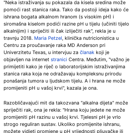
"Neka istraživanja su pokazala da kisela sredina može
pomoći rast stanica raka. Tako da postoji ideja kako će
ishrana bogata alkalnom hranom (s visokim pH) i
siromašna kiselom podići razine pH u tijelu (učiniti tijelo
alkalnijim) i spriječiti ili čak izliječiti rak", rekla je u
travnju 2018.
Maria Petzel
, klinička nutricionistica u
Centru za proučavanje raka MD Anderson pri
Univerzitetu Texas, u intervjuu za
članak
koji je
objavljen na internet
stranici
Centra. Međutim, "važno je
primijetiti kako je riječ o laboratorijskim istraživanjima
stanica raka koja ne odražavaju kompleksnu prirodu
ponašanja tumora u ljudskom tijelu. A i hrana ne može
promijeniti pH u vašoj krvi", kazala je ona.
Razobličavajući mit da takozvana "alkalna dijeta" može
spriječiti rak, ona je rekla: "Hrana koju jedete ne može
promijeniti pH razinu u vašoj krvi. Tjelesni pH je vrlo
strogo reguliran sustav. Ukoliko promijenite ishranu,
možete vidjeti promjene u pH vrijednosti pljuvačke ili