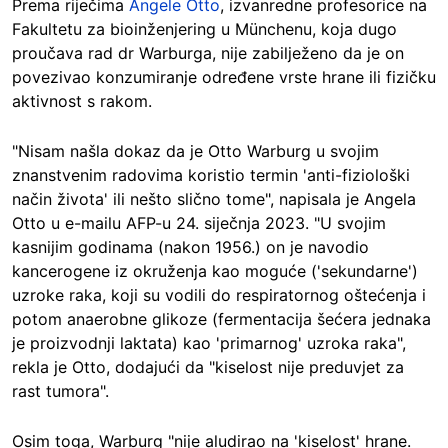
Prema riječima
Angele Otto
, izvanredne profesorice na
Fakultetu za bioinženjering u Münchenu, koja dugo
proučava rad dr Warburga, nije zabilježeno da je on
povezivao konzumiranje određene vrste hrane ili fizičku
aktivnost s rakom.
"Nisam našla dokaz da je Otto Warburg u svojim
znanstvenim radovima koristio termin 'anti-fiziološki
način života' ili nešto slično tome", napisala je Angela
Otto u e-mailu AFP-u 24. siječnja 2023. "U svojim
kasnijim godinama (nakon 1956.) on je navodio
kancerogene iz okruženja kao moguće ('sekundarne')
uzroke raka, koji su vodili do respiratornog oštećenja i
potom anaerobne glikoze (fermentacija šećera jednaka
je proizvodnji laktata) kao 'primarnog' uzroka raka",
rekla je Otto, dodajući da "kiselost nije preduvjet za
rast tumora".
Osim toga, Warburg "nije aludirao na 'kiselost' hrane.