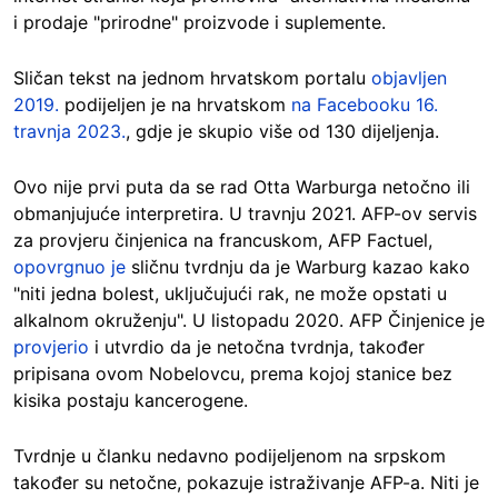
i prodaje "prirodne" proizvode i suplemente.
Sličan tekst na jednom hrvatskom portalu
objavljen
2019.
podijeljen je na hrvatskom
na Facebooku 16.
travnja 2023.
, gdje je skupio više od 130 dijeljenja.
Ovo nije prvi puta da se rad Otta Warburga netočno ili
obmanjujuće interpretira. U travnju 2021. AFP-ov servis
za provjeru činjenica na francuskom, AFP Factuel,
opovrgnuo je
sličnu tvrdnju da je Warburg kazao kako
"niti jedna bolest, uključujući rak, ne može opstati u
alkalnom okruženju". U listopadu 2020. AFP Činjenice je
provjerio
i utvrdio da je netočna tvrdnja, također
pripisana ovom Nobelovcu, prema kojoj stanice bez
kisika postaju kancerogene.
Tvrdnje u članku nedavno podijeljenom na srpskom
također su netočne, pokazuje istraživanje AFP-a. Niti je