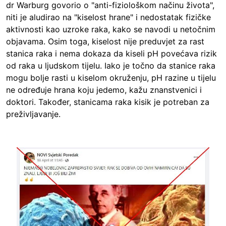
dr Warburg govorio o "anti-fiziološkom načinu života",
niti je aludirao na "kiselost hrane" i nedostatak fizičke
aktivnosti kao uzroke raka, kako se navodi u netočnim
objavama. Osim toga, kiselost nije preduvjet za rast
stanica raka i nema dokaza da kiseli pH povećava rizik
od raka u ljudskom tijelu. Iako je točno da stanice raka
mogu bolje rasti u kiselom okruženju, pH razine u tijelu
ne određuje hrana koju jedemo, kažu znanstvenici i
doktori. Također, stanicama raka kisik je potreban za
preživljavanje.
Image