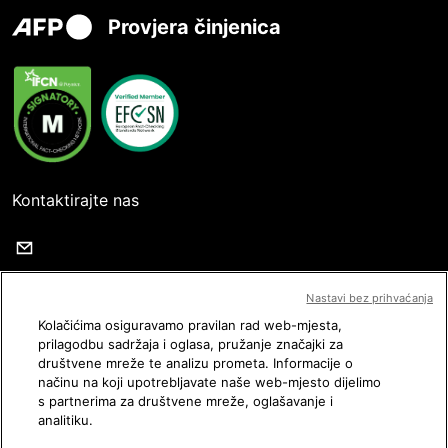
Provjera činjenica
Kontaktirajte nas
Pratite nas
Nastavi bez prihvaćanja
Kolačićima osiguravamo pravilan rad web-mjesta,
prilagodbu sadržaja i oglasa, pružanje značajki za
društvene mreže te analizu prometa. Informacije o
načinu na koji upotrebljavate naše web-mjesto dijelimo
s partnerima za društvene mreže, oglašavanje i
Uvjeti korištenja
analitiku.