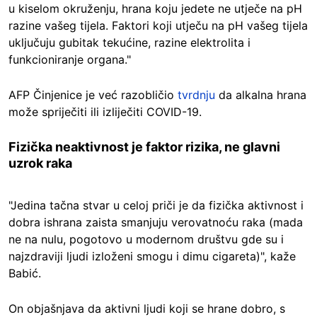
u kiselom okruženju, hrana koju jedete ne utječe na pH
razine vašeg tijela. Faktori koji utječu na pH vašeg tijela
uključuju gubitak tekućine, razine elektrolita i
funkcioniranje organa."
AFP Činjenice je već razobličio
tvrdnju
da alkalna hrana
može spriječiti ili izliječiti COVID-19.
Fizička neaktivnost je faktor rizika, ne glavni
uzrok raka
"Jedina tačna stvar u celoj priči je da fizička aktivnost i
dobra ishrana zaista smanjuju verovatnoću raka (mada
ne na nulu, pogotovo u modernom društvu gde su i
najzdraviji ljudi izloženi smogu i dimu cigareta)", kaže
Babić.
On objašnjava da aktivni ljudi koji se hrane dobro, s