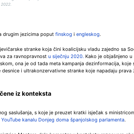
a 2022.
 na drugim jezicima poput
finskog
i
engleskog
.
 ljevičarske stranke koja čini koalicijsku vladu zajedno sa S
stva za ravnopravnost
u siječnju 2020.
Kako je objašnjeno u
olskom, ona je od tada meta kampanja dezinformacija, koje 
esnice i ultrakonzervativne stranke koje napadaju prava ž
vučene iz konteksta
 saslušanja, s koje je preuzet kratki isječak s ministricom
a
YouTube kanalu Donjeg doma španjolskog parlamenta
.