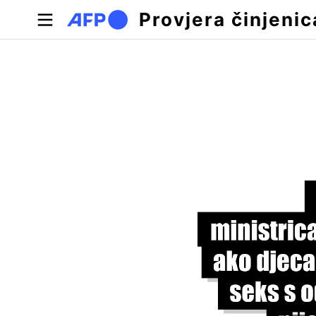
Skoči na glavni sadržaj
Provjera činjenic
Primarne oznake