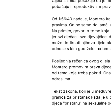
Cijela snimka pokazuje da je 
pobačaju i reproduktivnim prav
Od 1:56:40 nadalje, Montero ka
pravima. On ne samo da jamči u
Na primjer, govori o tome koja p
jer svi dječaci, sve djevojčice,
može dodirnuti njihovo tijelo ak
odnose s kim god žele, na temel
Posljednja rečenica ovog dijela
Montero promovira prava djece
od tema koje treba pokriti. Ona
odraslima.
Tekst zakona, koji je u međuvr
granica za pristanak kada je u
djeca "pristanu" na seksualne 