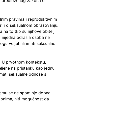
ko predloženog zakona o
lnim pravima i reproduktivnim
ri i o seksualnom obrazovanju.
na to tko su njihove obitelji,
da nijedna odrasla osoba ne
ogu voljeti ili imati seksualne
a. U prvotnom kontekstu,
ljene na pristanku kao jednu
 imati seksualne odnose s
jemu se ne spominje dobna
konima, niti mogućnost da