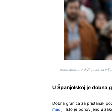
Irene Montero drži govor za vrij
U Španjolskoj je dobna g
Dobna granica za pristanak pod
mediji
. Isto je ponovljeno u z