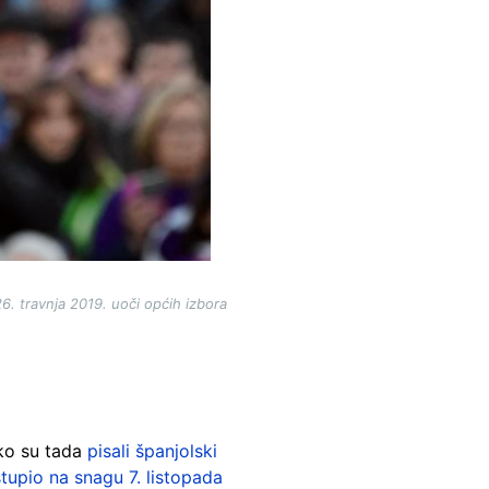
. travnja 2019. uoči općih izbora
ako su tada
pisali španjolski
stupio na snagu 7. listopada