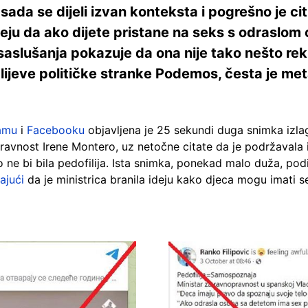
ada se dijeli izvan konteksta i pogrešno je ci
deju da ako dijete pristane na seks s odraslom 
a saslušanja pokazuje da ona nije tako nešto re
 lijeve političke stranke Podemos, česta je met
amu
i
Facebooku
objavljena je 25 sekundi duga snimka izl
ravnost Irene Montero, uz netočne citate da je podržavala i
ne bi bila pedofilija.
Ista snimka, ponekad malo duža, podi
rajući
da je ministrica branila ideju kako djeca mogu imati 
Image