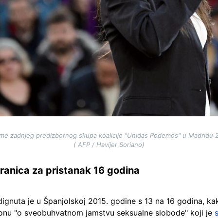
eme zadnjeg predizbornog skupa koalicije "Unidas Podemos" u Madridu 26
( AFP / Havijer Soriano)
ranica za pristanak 16 godina
ignuta je u Španjolskoj 2015. godine s 13 na 16 godina, k
akonu "o sveobuhvatnom jamstvu seksualne slobode" koji je