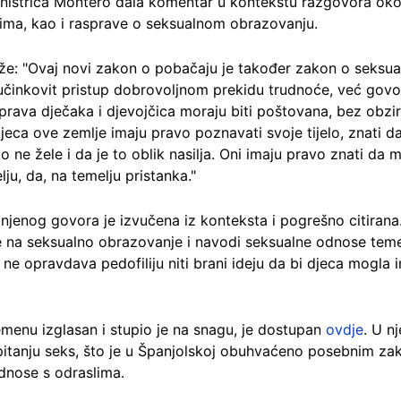
ministrica Montero dala komentar u kontekstu razgovora o
ima, kao i rasprave o seksualnom obrazovanju.
že: "Ovaj novi zakon o pobačaju je također zakon o seksua
činkovit pristup dobrovoljnom prekidu trudnoće, već govo
rava dječaka i djevojčica moraju biti poštovana, bez obzira 
 djeca ove zemlje imaju pravo poznavati svoje tijelo, znati 
o ne žele i da je to oblik nasilja. Oni imaju pravo znati da m
ju, da, na temelju pristanka."
 njenog govora je izvučena iz konteksta i pogrešno citiran
 na seksualno obrazovanje i navodi seksualne odnose teme
 ne opravdava pedofiliju niti brani ideju da bi djeca mogla
emenu izglasan i stupio je na snagu, je dostupan
ovdje
. U n
 pitanju seks, što je u Španjolskoj obuhvaćeno posebnim za
odnose s odraslima.