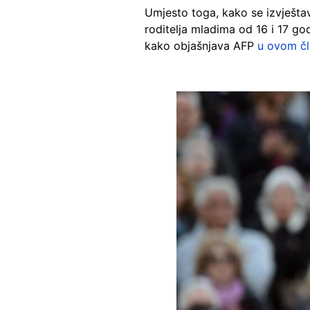
Umjesto toga, kako se izvješt
roditelja mladima od 16 i 17 g
kako objašnjava AFP
u ovom č
Image