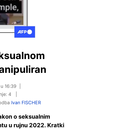
eksualnom
anipuliran
 u 16:39
nje: 4
agodba
Ivan FISCHER
zakon o seksualnim
tu u rujnu 2022. Kratki