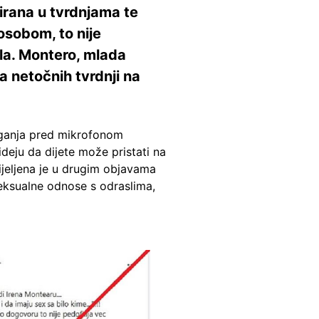
tirana u tvrdnjama te
osobom, to nije
kla. Montero, mlada
a netočnih tvrdnji na
aganja pred mikrofonom
deju da dijete može pristati na
jeljena je u drugim objavama
seksualne odnose s odraslima,