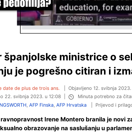
 španjolske ministrice o s
ju je pogrešno citiran i izm
e date de plus de trois ans.
Objavljeno
12. svibnja 2023.
Minuta potrebno za čita
no
22. svibnja 2023. u 12:08
INGSWORTH
,
AFP Finska
,
AFP Hrvatska
Prijevod i pril
 ravnopravnost Irene Montero branila je novi 
eksualno obrazovanje na saslušanju u parlamen