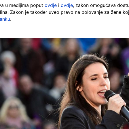
ava u medijima poput
ovdje
i
ovdje
, zakon omogućava dostu
odina. Zakon je također uveo pravo na bolovanje za žene ko
lanku
.