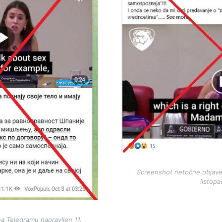
Screenshot netočne objave
listop
a Telegramu napravljen 11.