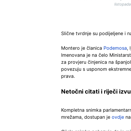
listopad
Slične tvrdnje su podijeljene i
Montero je članica
Podemosa
,
Imenovana je na čelo Ministar
za provjeru činjenica na španj
povezuju s usponom ekstremne d
prava.
Netočni citati i riječi iz
Kompletna snimka parlamentarnog
mrežama, dostupan je
ovdje
n