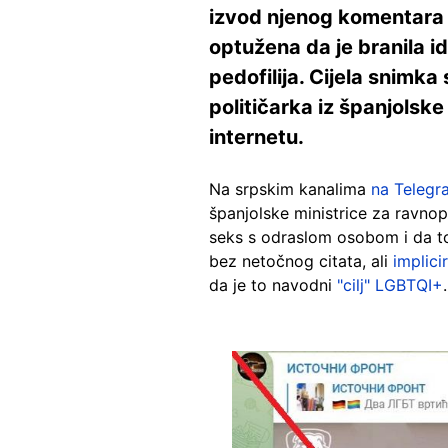
izvod njenog komentara s
optužena da je branila i
pedofilija. Cijela snimk
političarka iz španjolske
internetu.
Na srpskim kanalima
na Telegr
španjolske ministrice za ravnop
seks s odraslom osobom i da to 
bez netočnog citata, ali
implici
da je to navodni
"cilj" LGBTQI+
.
Image