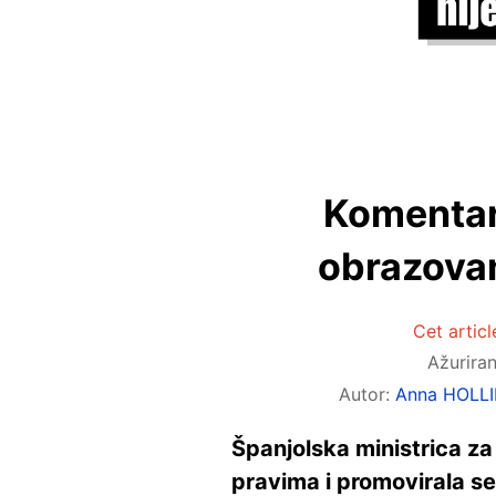
Komentar
obrazovan
Cet articl
Ažurira
Autor:
Anna HOLL
Španjolska ministrica za
pravima i promovirala s