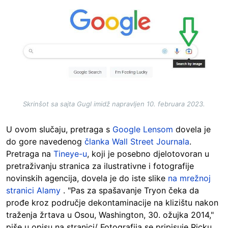
Image
Skrinšot sa sajta Gugl imidž napravljen 10. februara 2023.
U ovom slučaju, pretraga s
Google Lensom
dovela je
do gore navedenog
članka Wall Street Journala
.
Pretraga na
Tineye-u
, koji je posebno djelotovoran u
pretraživanju stranica za ilustrativne i fotografije
novinskih agencija, dovela je do iste slike
na mrežnoj
stranici Alamy
. "Pas za spašavanje Tryon čeka da
prođe kroz područje dekontaminacije na klizištu nakon
traženja žrtava u Osou, Washington, 30. ožujka 2014,"
piše u opisu na stranici/ Fotografija se pripisuje Ricku