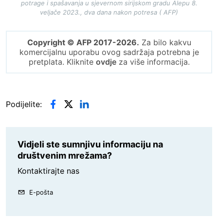
potrage i spašavanja u sjevernom sirijskom gradu Alepu 8.
veljače 2023., dva dana nakon potresa ( AFP)
Copyright © AFP 2017-2026.
Za bilo kakvu
komercijalnu uporabu ovog sadržaja potrebna je
pretplata. Kliknite
ovdje
za više informacija.
Podijelite:
Vidjeli ste sumnjivu informaciju na
društvenim mrežama?
Kontaktirajte nas
E-pošta