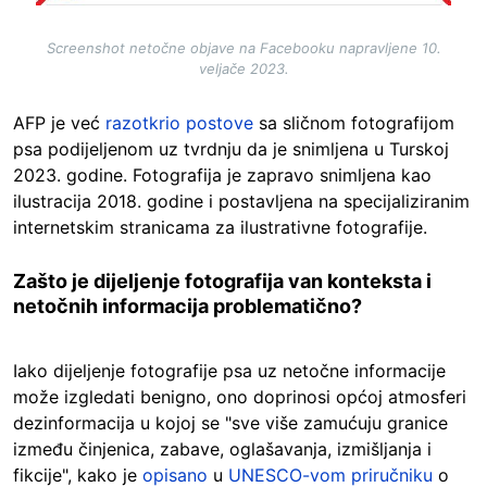
Screenshot netočne objave na Facebooku napravljene 10.
veljače 2023.
AFP je već
razotkrio postove
sa sličnom fotografijom
psa podijeljenom uz tvrdnju da je snimljena u Turskoj
2023. godine. Fotografija je zapravo snimljena kao
ilustracija 2018. godine i postavljena na specijaliziranim
internetskim stranicama za ilustrativne fotografije.
Zašto je dijeljenje fotografija van konteksta i
netočnih informacija problematično?
Iako dijeljenje fotografije psa uz netočne informacije
može izgledati benigno, ono doprinosi općoj atmosferi
dezinformacija u kojoj se "sve više zamućuju granice
između činjenica, zabave, oglašavanja, izmišljanja i
fikcije", kako je
opisano
u
UNESCO-vom priručniku
o