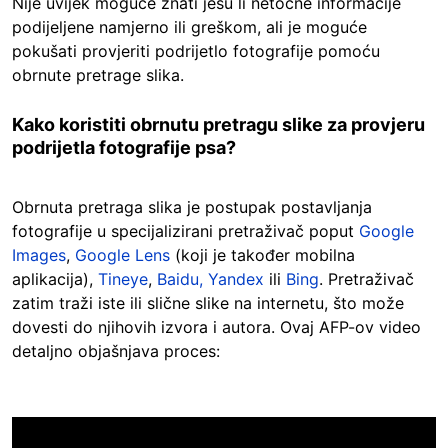
Nije uvijek moguće znati jesu li netočne informacije
podijeljene namjerno ili greškom, ali je moguće
pokušati provjeriti podrijetlo fotografije pomoću
obrnute pretrage slika.
Kako koristiti obrnutu pretragu slike za provjeru
podrijetla fotografije psa?
Obrnuta pretraga slika je postupak postavljanja
fotografije u specijalizirani pretraživač poput
Google
Images
,
Google Lens
(koji je također mobilna
aplikacija),
Tineye
,
Baidu,
Yandex
ili
Bing
. Pretraživač
zatim traži iste ili slične slike na internetu, što može
dovesti do njihovih izvora i autora. Ovaj AFP-ov video
detaljno objašnjava proces: