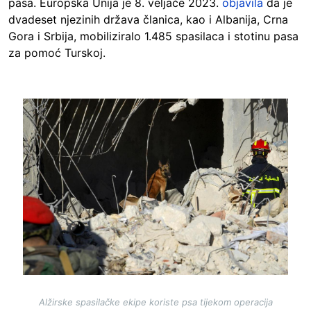
pasa. Europska Unija je 8. veljače 2023.
objavila
da je
dvadeset njezinih država članica, kao i Albanija, Crna
Gora i Srbija, mobiliziralo 1.485 spasilaca i stotinu pasa
za pomoć Turskoj.
Image
Alžirske spasilačke ekipe koriste psa tijekom operacija