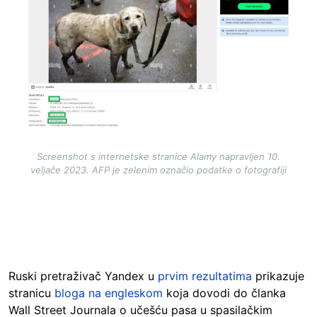
Screenshot s internetske stranice Alamy napravljen 10.
veljače 2023. AFP je zelenim označio podatke o fotografiji
Ruski pretraživač Yandex u
prvim rezultatima
prikazuje
stranicu
bloga na engleskom
koja dovodi do članka
Wall Street Journala o učešću pasa u spasilačkim