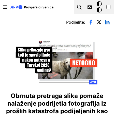
Skoči na glavni sadržaj
Tamna
Provjera činjenica
Search
pozadina
Primarne oznake
Podijelite:
Obrnuta pretraga slika pomaže
nalaženje podrijetla fotografija iz
prošlih katastrofa podijeljenih kao