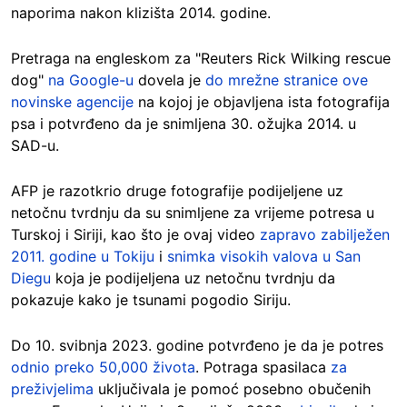
naporima nakon klizišta 2014. godine.
Pretraga na engleskom za "Reuters Rick Wilking rescue
dog"
na Google-u
dovela je
do mrežne stranice ove
novinske agencije
na kojoj je objavljena ista fotografija
psa i potvrđeno da je snimljena 30. ožujka 2014. u
SAD-u.
AFP je razotkrio druge fotografije podijeljene uz
netočnu tvrdnju da su snimljene za vrijeme potresa u
Turskoj i Siriji, kao što je ovaj video
zapravo zabilježen
2011. godine u Tokiju
i
snimka visokih valova u San
Diegu
koja je podijeljena uz netočnu tvrdnju da
pokazuje kako je tsunami pogodio Siriju.
Do 10. svibnja 2023. godine potvrđeno je da je potres
odnio preko 50,000 života
. Potraga spasilaca
za
preživjelima
uključivala je pomoć posebno obučenih