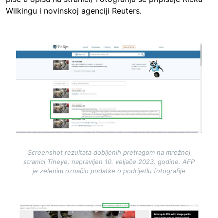
Wilkingu i novinskoj agenciji Reuters.
Image
Screenshot rezultata dobijenih pretragom na mrežnoj
stranici Tineye, napravljen 10. veljače 2023. godine. AFP
je zelenim označio podatke o podrijetlu fotografije
Image