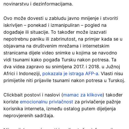
novinarstvu i dezinformacijama.
Ovo može dovesti u zabludu javno mnijenje i stvoriti
iskrivljen – ponekad i izmanipuliran – pogled na
događaje ili situacije. To također može izazvati
nepotrebnu paniku ili zabrinutost, na primjer kada se u
objavama na društvenim mrežama i internetskim
stranicama dijele video snimke u kojima se navodno
vidi tsunami kako pogađa Tursku nakon potresa. Ta
dva videa zapravo su snimljena 2017. i 2018. u Južnoj
Africi i Indoneziji,
pokazala je istraga AFP-a
. Vlasti nisu
primijetile niti prijavile tsunami nakon potresa u Turskoj.
Clickbait postovi i naslovi (
mamac za klikove
) također
koriste
emocionalnu privlačnost
za privlačenje pažnje
korisnika interneta, između ostalog putem dijeljenja
neprovjerenih sadržaja.