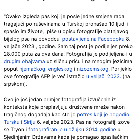
"Ovako izgleda pas koji je posle jedne smjene rada
tragajući po ruševinama u Turskoj pronašao 10 ljudi i
spasio im živote," piše u opisu fotografije blatnjavog
bijelog psa na povodcu,
postavljene na Facebooku
8.
veljače 2023., godine. Sam taj post je podijeljen preko
28.000 puta za dva dana.
Fotografija je podijeljena i u
drugim obajvama
uz sličnu priču i na mnogim jezicima
poput
njemačkog
,
engleskog
i
nizozemskog.
Porijeklo
ove fotografije AFP je već istražio
u veljači 2023.
(na
srpskom).
Ovo je još jedan primjer fotografija izvučenih iz
konteksta koje preplavljuju društvene mreže nakon
tragičnog događaja kao što je
potres koji je pogodio
Tursku i Siriju
6. veljače 2023. Pas na fotografiji zove
se Tryon i
fotografiran je u ožujku 2014. godine
u
Sjedinjenim Državama kada je pomagao spasilačkim