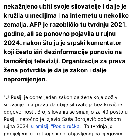
nekažnjeno ubiti svoje silovatelje i dalje je
kružila u medijima i na internetu u nekoliko
zemalja. AFP je razobličio tu tvrdnju 2021.
godine, ali se ponovno pojavila u rujnu
2024. nakon što ju je srpski komentator
koji često širi dezinformacije ponovio na
tamošnjoj televiziji. Organizacija za prava
žena potvrdila je da je zakon i dalje
nepromijenjen.
"U Rusiji je donet jedan zakon da žena koja doživi
silovanje ima pravo da ubije silovatelja bez krivične
odgovornosti. Broj silovanja se smanjio za 43 posto u
Rusiji," netočno je izjavio Saša Borojević početkom
rujna 2024.
u emisiji "Posle ručka."
Ta tvrdnja je
podijeljena u kratkoj snimci objavljenoj na njegovim