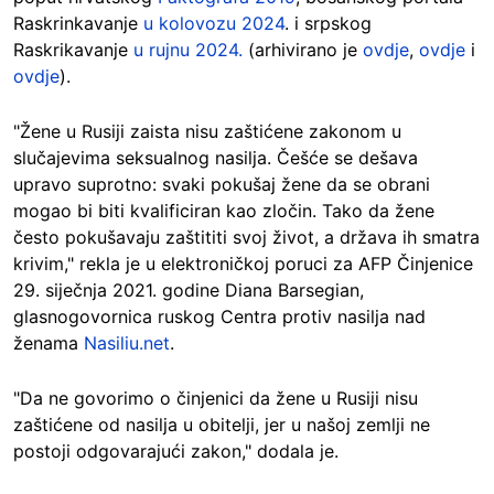
Raskrinkavanje
u kolovozu 2024
. i srpskog
Raskrikavanje
u rujnu 2024.
(arhivirano je
ovdje
,
ovdje
i
ovdje
).
"Žene u Rusiji zaista nisu zaštićene zakonom u
slučajevima seksualnog nasilja. Češće se dešava
upravo suprotno: svaki pokušaj žene da se obrani
mogao bi biti kvalificiran kao zločin. Tako da žene
često pokušavaju zaštititi svoj život, a država ih smatra
krivim," rekla je u elektroničkoj poruci za AFP Činjenice
29. siječnja 2021. godine Diana Barsegian,
glasnogovornica ruskog Centra protiv nasilja nad
ženama
Nasiliu.net
.
"Da ne govorimo o činjenici da žene u Rusiji nisu
zaštićene od nasilja u obitelji, jer u našoj zemlji ne
postoji odgovarajući zakon," dodala je.