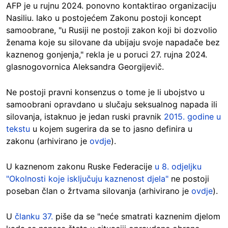
AFP je u rujnu 2024. ponovno kontaktirao organizaciju
Nasiliu. Iako u postojećem Zakonu postoji koncept
samoobrane, "u Rusiji ne postoji zakon koji bi dozvolio
ženama koje su silovane da ubijaju svoje napadače bez
kaznenog gonjenja," rekla je u poruci 27. rujna 2024.
glasnogovornica Aleksandra Georgijevič.
Ne postoji pravni konsenzus o tome je li ubojstvo u
samoobrani opravdano u slučaju seksualnog napada ili
silovanja, istaknuo je jedan ruski pravnik
2015. godine u
tekstu
u kojem sugerira da se to jasno definira u
zakonu (arhivirano je
ovdje
).
U kaznenom zakonu Ruske Federacije
u 8. odjeljku
"Okolnosti koje isključuju kaznenost djela"
ne postoji
poseban član o žrtvama silovanja (arhivirano je
ovdje
).
U
članku 37.
piše da se "neće smatrati kaznenim djelom