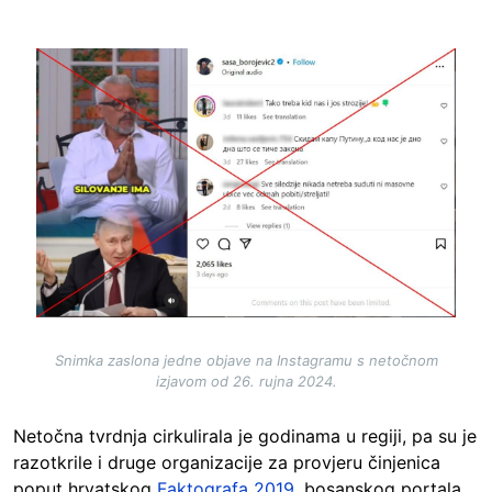
Image
Snimka zaslona jedne objave na Instagramu s netočnom
izjavom od 26. rujna 2024.
Netočna tvrdnja cirkulirala je godinama u regiji, pa su je
razotkrile i druge organizacije za provjeru činjenica
poput hrvatskog
Faktografa 2019
, bosanskog portala