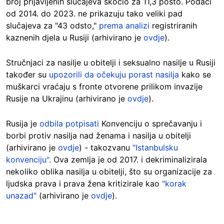
broj prijavljenih slučajeva skočio za 11,3 posto. Podaci
od 2014. do 2023. ne prikazuju tako veliki pad
slučajeva za "43 odsto,"
prema analizi
registriranih
kaznenih djela u Rusiji (arhivirano je
ovdje
).
Stručnjaci za nasilje u obitelji i seksualno nasilje u Rusiji
također su
upozorili da očekuju porast nasilja
kako se
muškarci vraćaju s fronte otvorene prilikom invazije
Rusije na Ukrajinu (arhivirano je
ovdje
).
Rusija je
odbila potpisati
Konvenciju o sprečavanju i
borbi protiv nasilja nad ženama i nasilja u obitelji
(arhivirano je
ovdje
) - takozvanu
"Istanbulsku
konvenciju"
. Ova zemlja je od 2017. i dekriminalizirala
nekoliko oblika nasilja u obitelji, što su organizacije za
ljudska prava i prava žena kritizirale kao
"korak
unazad"
(arhivirano je
ovdje
).