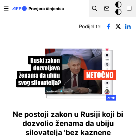
Skoči na glavni sadržaj
Tamna
Provjera činjenica
Search
pozadina
Primarne oznake
Podijelite:
Ne postoji zakon u Rusiji koji bi
dozvolio ženama da ubiju
silovatelja 'bez kaznene