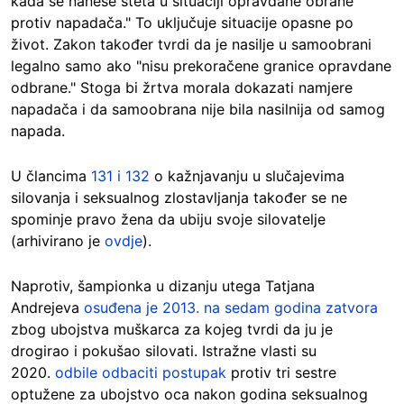
kada se nanese šteta u situaciji opravdane obrane
protiv napadača." To uključuje situacije opasne po
život. Zakon također tvrdi da je nasilje u samoobrani
legalno samo ako "nisu prekoračene granice opravdane
odbrane." Stoga bi žrtva morala dokazati namjere
napadača i da samoobrana nije bila nasilnija od samog
napada.
U člancima
131 i 132
o kažnjavanju u slučajevima
silovanja i seksualnog zlostavljanja također se ne
spominje pravo žena da ubiju svoje silovatelje
(arhivirano je
ovdje
).
Naprotiv, šampionka u dizanju utega Tatjana
Andrejeva
osuđena je 2013. na sedam godina zatvora
zbog ubojstva muškarca za kojeg tvrdi da ju je
drogirao i pokušao silovati. Istražne vlasti su
2020.
odbile odbaciti postupak
protiv tri sestre
optužene za ubojstvo oca nakon godina seksualnog