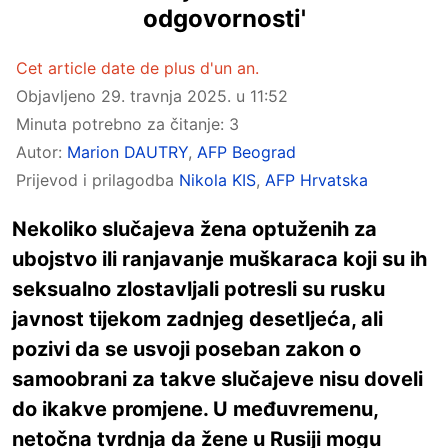
odgovornosti'
Cet article date de plus d'un an.
Objavljeno
29. travnja 2025. u 11:52
Minuta potrebno za čitanje: 3
Autor:
Marion DAUTRY
,
AFP Beograd
Prijevod i prilagodba
Nikola KIS
,
AFP Hrvatska
Nekoliko slučajeva žena optuženih za
ubojstvo ili ranjavanje muškaraca koji su ih
seksualno zlostavljali potresli su rusku
javnost tijekom zadnjeg desetljeća, ali
pozivi da se usvoji poseban zakon o
samoobrani za takve slučajeve nisu doveli
do ikakve promjene. U međuvremenu,
netočna tvrdnja da žene u Rusiji mogu