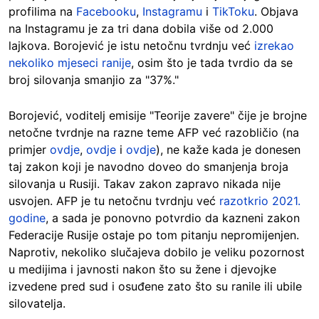
profilima na
Facebooku
,
Instagramu
i
TikToku
. Objava
na Instagramu je za tri dana dobila više od 2.000
lajkova. Borojević je istu netočnu tvrdnju već
izrekao
nekoliko mjeseci ranije
, osim što je tada tvrdio da se
broj silovanja smanjio za "37%."
Borojević, voditelj emisije "Teorije zavere" čije je brojne
netočne tvrdnje na razne teme AFP već razobličio (na
primjer
ovdje
,
ovdje
i
ovdje
), ne kaže kada je donesen
taj zakon koji je navodno doveo do smanjenja broja
silovanja u Rusiji. Takav zakon zapravo nikada nije
usvojen. AFP je tu netočnu tvrdnju već
razotkrio 2021.
godine
, a sada je ponovno potvrdio da kazneni zakon
Federacije Rusije ostaje po tom pitanju nepromijenjen.
Naprotiv, nekoliko slučajeva dobilo je veliku pozornost
u medijima i javnosti nakon što su žene i djevojke
izvedene pred sud i osuđene zato što su ranile ili ubile
silovatelja.