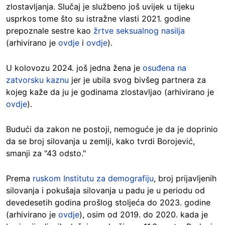
zlostavljanja. Slučaj je službeno još uvijek u tijeku
usprkos tome što su istražne vlasti 2021. godine
prepoznale sestre kao
žrtve seksualnog nasilja
(arhivirano je
ovdje
i
ovdje
).
U kolovozu 2024. još jedna žena je
osuđena na
zatvorsku kaznu
jer je ubila svog bivšeg partnera za
kojeg kaže da ju je godinama zlostavljao (arhivirano je
ovdje
).
Budući da zakon ne postoji, nemoguće je da je doprinio
da se broj silovanja u zemlji, kako tvrdi Borojević,
smanji za "43 odsto."
Prema
ruskom Institutu za demografiju
, broj prijavljenih
silovanja i pokušaja silovanja u padu je u periodu od
devedesetih godina prošlog stoljeća do 2023. godine
(arhivirano je
ovdje
), osim od 2019. do 2020. kada je