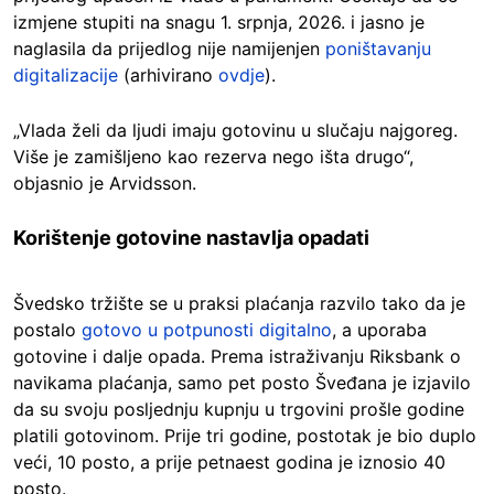
izmjene stupiti na snagu 1. srpnja, 2026. i jasno je
naglasila da prijedlog nije namijenjen
poništavanju
digitalizacije
(arhivirano
ovdje
).
„Vlada želi da ljudi imaju gotovinu u slučaju najgoreg.
Više je zamišljeno kao rezerva nego išta drugo“,
objasnio je Arvidsson.
Korištenje gotovine nastavlja opadati
Švedsko tržište se u praksi plaćanja razvilo tako da je
postalo
gotovo u potpunosti digitalno
, a uporaba
gotovine i dalje opada. Prema istraživanju Riksbank o
navikama plaćanja, samo pet posto Šveđana je izjavilo
da su svoju posljednju kupnju u trgovini prošle godine
platili gotovinom. Prije tri godine, postotak je bio duplo
veći, 10 posto, a prije petnaest godina je iznosio 40
posto.