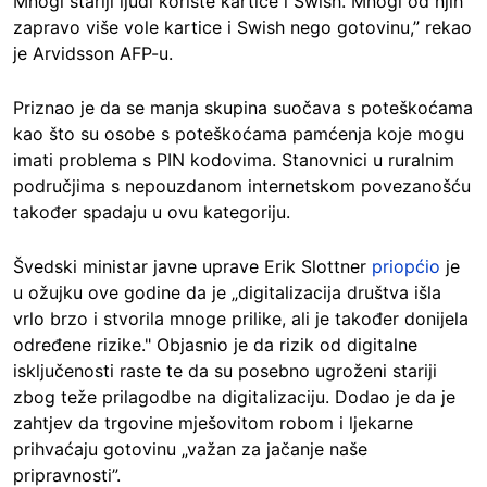
Mnogi stariji ljudi koriste kartice i Swish. Mnogi od njih
zapravo više vole kartice i Swish nego gotovinu,” rekao
je Arvidsson AFP-u.
Priznao je da se manja skupina suočava s poteškoćama
kao što su osobe s poteškoćama pamćenja koje mogu
imati problema s PIN kodovima. Stanovnici u ruralnim
područjima s nepouzdanom internetskom povezanošću
također spadaju u ovu kategoriju.
Švedski ministar javne uprave Erik Slottner
priopćio
je
u ožujku ove godine da je „digitalizacija društva išla
vrlo brzo i stvorila mnoge prilike, ali je također donijela
određene rizike." Objasnio je da rizik od digitalne
isključenosti raste te da su posebno ugroženi stariji
zbog teže prilagodbe na digitalizaciju. Dodao je da je
zahtjev da trgovine mješovitom robom i ljekarne
prihvaćaju gotovinu „važan za jačanje naše
pripravnosti”.