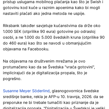
pristup uslugama mobilnog plaćanja kao što je Swish i
gotovinu kod kuće u raznim apoenima kako bi mogli
nastaviti plaćati ako jedna metoda ne uspije.
Riksbank također savjetuje kućanstvima da drže oko
1.000 SEK (otprilike 90 eura) gotovine po odrasloj
osobi, a ne 1.000 do 5.000 švedskih kruna (otprilike 90
do 460 eura) kao što se navodi u obmanjujućim
objavama na Facebooku.
Na objavama na društvenim mrežama je ovo
protumačeno kao da se Švedska "vraća gotovini",
implicirajući da je digitalizacija propala, što je
pogrešno.
Susanne Meyer Söderlind
, glasnogovornica švedske
središnje banke, rekla je AFP-u 10. travnja, 2026. da se
preporuke ne bi trebale tumačiti kao priznanje da je
digitalizacija propala. "Digitalizacija u Švedskoj je veliki