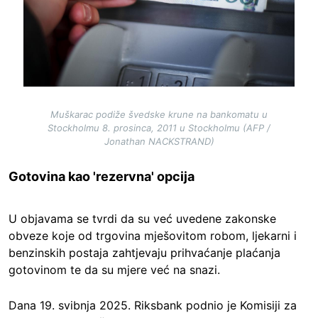
Muškarac podiže švedske krune na bankomatu u
Stockholmu 8. prosinca, 2011 u Stockholmu (AFP /
Jonathan NACKSTRAND)
Gotovina kao 'rezervna' opcija
U objavama se tvrdi da su već uvedene zakonske
obveze koje od trgovina mješovitom robom, ljekarni i
benzinskih postaja zahtjevaju prihvaćanje plaćanja
gotovinom te da su mjere već na snazi.
Dana 19. svibnja 2025. Riksbank podnio je Komisiji za