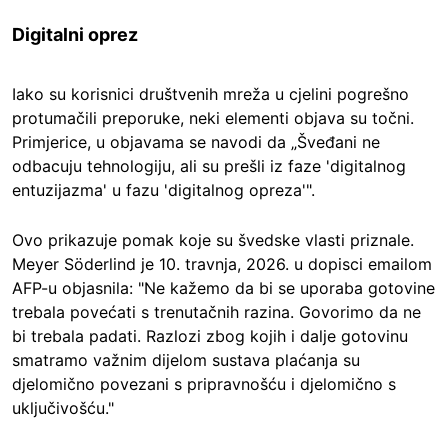
Digitalni oprez
Iako su korisnici društvenih mreža u cjelini pogrešno
protumačili preporuke, neki elementi objava su točni.
Primjerice, u objavama se navodi da „Šveđani ne
odbacuju tehnologiju, ali su prešli iz faze 'digitalnog
entuzijazma' u fazu 'digitalnog opreza'".
Ovo prikazuje pomak koje su švedske vlasti priznale.
Meyer Söderlind je 10. travnja, 2026. u dopisci emailom
AFP-u objasnila: "Ne kažemo da bi se uporaba gotovine
trebala povećati s trenutačnih razina. Govorimo da ne
bi trebala padati. Razlozi zbog kojih i dalje gotovinu
smatramo važnim dijelom sustava plaćanja su
djelomično povezani s pripravnošću i djelomično s
uključivošću."