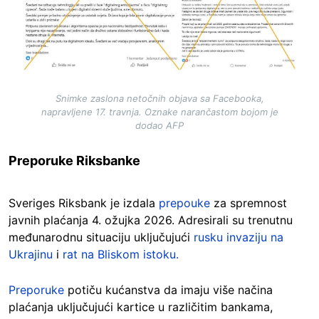
Snimke zaslona netočnih objava sa Facebooka,
napravljene 17. travnja. Oznake narančastom bojom je
dodao AFP
Preporuke Riksbanke
Sveriges Riksbank je izdala
prepouke
za spremnost
javnih plaćanja 4. ožujka 2026. Adresirali su trenutnu
međunarodnu situaciju uključujući
rusku invaziju na
Ukrajinu
i
rat na Bliskom istoku.
Preporuke
potiču kućanstva da imaju više načina
plaćanja uključujući kartice u različitim bankama,