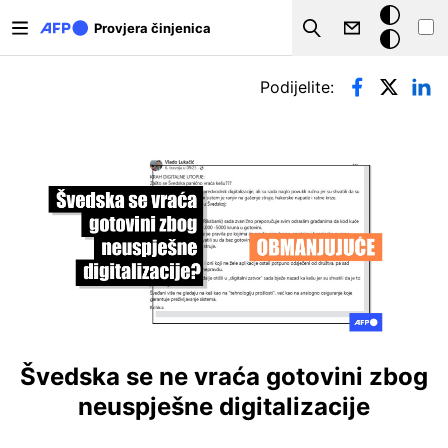
Skoči na glavni sadržaj
Tamna
Provjera činjenica
Search
pozadina
Primarne oznake
Podijelite:
Švedska se ne vraća gotovini zbog
neuspješne digitalizacije