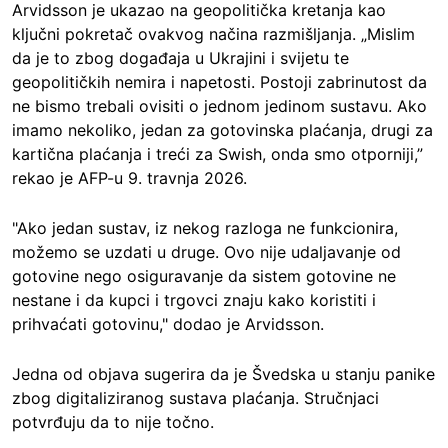
Arvidsson je ukazao na geopolitička kretanja kao
ključni pokretač ovakvog načina razmišljanja. „Mislim
da je to zbog događaja u Ukrajini i svijetu te
geopolitičkih nemira i napetosti. Postoji zabrinutost da
ne bismo trebali ovisiti o jednom jedinom sustavu. Ako
imamo nekoliko, jedan za gotovinska plaćanja, drugi za
kartična plaćanja i treći za Swish, onda smo otporniji,”
rekao je AFP-u 9. travnja 2026.
"Ako jedan sustav, iz nekog razloga ne funkcionira,
možemo se uzdati u druge. Ovo nije udaljavanje od
gotovine nego osiguravanje da sistem gotovine ne
nestane i da kupci i trgovci znaju kako koristiti i
prihvaćati gotovinu," dodao je Arvidsson.
Jedna od objava sugerira da je Švedska u stanju panike
zbog digitaliziranog sustava plaćanja. Stručnjaci
potvrđuju da to nije točno.