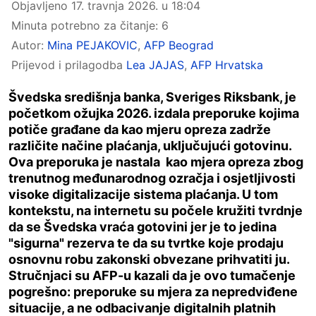
Objavljeno
17. travnja 2026. u 18:04
Minuta potrebno za čitanje: 6
Autor:
Mina PEJAKOVIC
,
AFP Beograd
Prijevod i prilagodba
Lea JAJAS
,
AFP Hrvatska
Švedska središnja banka, Sveriges Riksbank, je
početkom ožujka 2026. izdala preporuke kojima
potiče građane da kao mjeru opreza zadrže
različite načine plaćanja, uključujući gotovinu.
Ova preporuka je nastala kao mjera opreza zbog
trenutnog međunarodnog ozračja i osjetljivosti
visoke digitalizacije sistema plaćanja. U tom
kontekstu, na internetu su počele kružiti tvrdnje
da se Švedska vraća gotovini jer je to jedina
"sigurna" rezerva te da su tvrtke koje prodaju
osnovnu robu zakonski obvezane prihvatiti ju.
Stručnjaci su AFP-u kazali da je ovo tumačenje
pogrešno: preporuke su mjera za nepredviđene
situacije, a ne odbacivanje digitalnih platnih