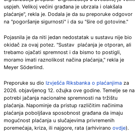
uspjeh. Velikoj većini građana je ubrzala i olakšala
plaćanje", rekla je. Dodala je da su preporuke odgovor
na "pogoršanje sigurnosti" i da su "šire od gotovine."
Pojasnila je da niti jedan nedostatak u sustavu nije bio
okidač za ovaj potez. "Sustav plaćanja je otporan, ali
trebamo ojačati spremnost i da bismo to postigli,
moramo imati raznolikost načina plaćanja," rekla je
Meyer Söderlind.
Preporuke su dio
Izvješća Riksbanka o plaćanjima
za
2026. objavljenog 12. ožujka ove godine. Temelje se na
potrebi jačanja nacionalne spremnosti na tržištu
plaćanja. Napominje da pristup različitim načinima
plaćanja poboljšava sposobnost građana da imaju
mogućnost plaćanja u slučajevima privremenih
poremećaja, kriza, ili najgore, rata (arhivirano
ovdje
).