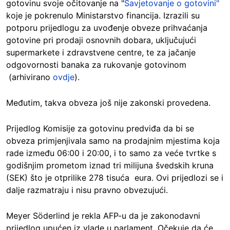
gotovinu svoje očitovanje na "
Savjetovanje o gotovini"
koje je pokrenulo Ministarstvo financija. Izrazili su
potporu prijedlogu za uvođenje obveze prihvaćanja
gotovine pri prodaji osnovnih dobara, uključujući
supermarkete i zdravstvene centre, te za jačanje
odgovornosti banaka za rukovanje gotovinom
(arhivirano
ovdje
).
Međutim, takva obveza još nije zakonski provedena.
Prijedlog Komisije za gotovinu predviđa da bi se
obveza primjenjivala samo na prodajnim mjestima koja
rade između 06:00 i 20:00, i to samo za veće tvrtke s
godišnjim prometom iznad tri milijuna švedskih kruna
(SEK) što je otprilike 278 tisuća eura. Ovi prijedlozi se i
dalje razmatraju i nisu pravno obvezujući.
Meyer Söderlind je rekla AFP-u da je zakonodavni
prijedlog upućen iz vlade u parlament. Očekuje da će