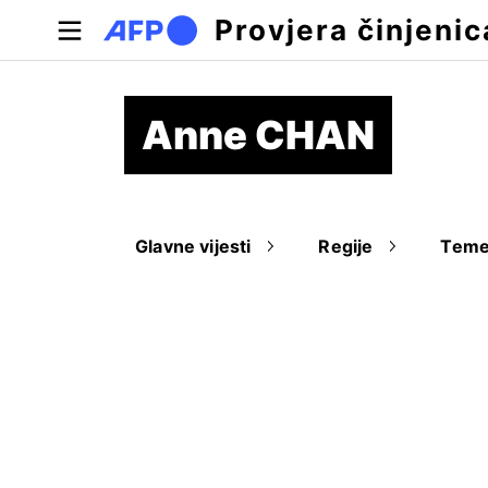
Skoči na glavni sadržaj
Provjera činjenic
Anne CHAN
Glavne vijesti
Regije
Tem