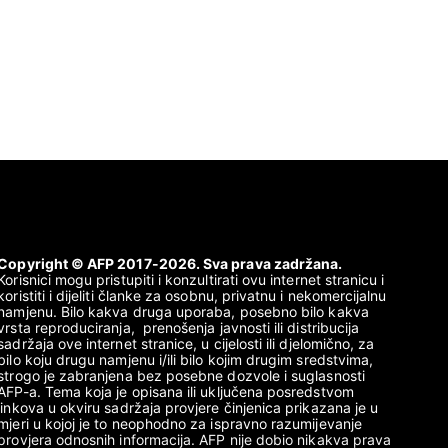
Copyright © AFP 2017-2026. Sva prava zadržana.
Korisnici mogu pristupiti i konzultirati ovu internet stranicu i
koristiti i dijeliti članke za osobnu, privatnu i nekomercijalnu
namjenu. Bilo kakva druga uporaba, posebno bilo kakva
vrsta reproduciranja, prenošenja javnosti ili distribucija
sadržaja ove internet stranice, u cijelosti ili djelomično, za
bilo koju drugu namjenu i/ili bilo kojim drugim sredstvima,
strogo je zabranjena bez posebne dozvole i suglasnosti
AFP-a. Tema koja je opisana ili uključena posredstvom
linkova u okviru sadržaja provjere činjenica prikazana je u
mjeri u kojoj je to neophodno za ispravno razumijevanje
provjera odnosnih informacija. AFP nije dobio nikakva prava