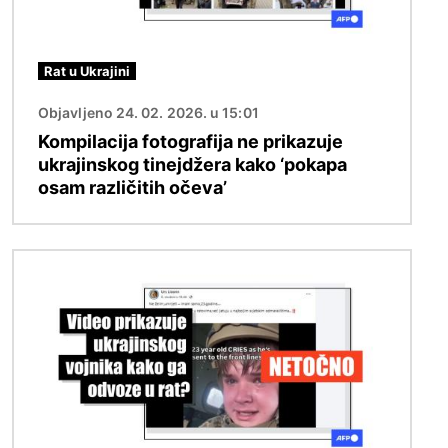
Rat u Ukrajini
Objavljeno 24. 02. 2026. u 15:01
Kompilacija fotografija ne prikazuje
ukrajinskog tinejdžera kako ‘pokapa
osam različitih očeva’
Slika