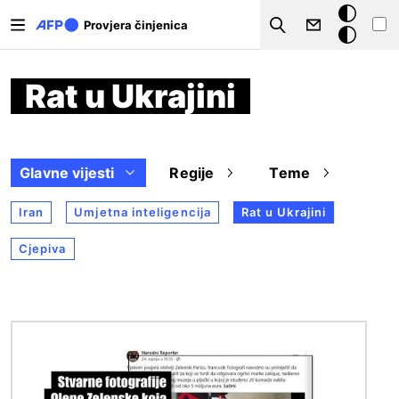
Skoči na glavni sadržaj
Tamna
Provjera činjenica
Search
pozadina
Rat u Ukrajini
Glavne vijesti
Regije
Teme
Iran
Umjetna inteligencija
Rat u Ukrajini
Cjepiva
Slika