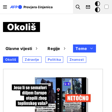
Skoči na glavni sadržaj
Tamna
Provjera činjenica
Search
pozadina
Okoliš
Glavne vijesti
Regije
Teme
Okoliš
Zdravlje
Politika
Znanost
Slika