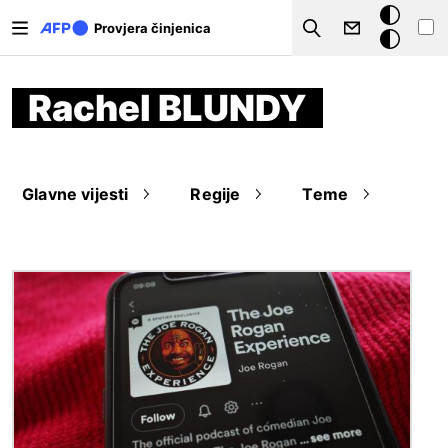
Skoči na glavni sadržaj
Tamna
Provjera činjenica
Search
pozadina
Rachel BLUNDY
Glavne vijesti
Regije
Teme
Slika