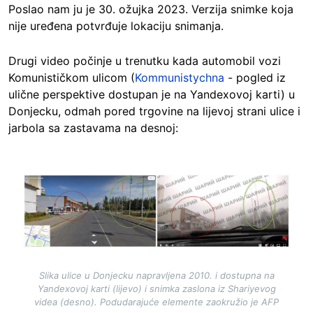
Poslao nam ju je 30. ožujka 2023. Verzija snimke koja
nije uređena potvrđuje lokaciju snimanja.
Drugi video počinje u trenutku kada automobil vozi
Komunističkom ulicom (
Kommunistychna
- pogled iz
ulične perspektive dostupan je na Yandexovoj karti) u
Donjecku, odmah pored trgovine na lijevoj strani ulice i
jarbola sa zastavama na desnoj:
Image
Slika ulice u Donjecku napravljena 2010. i dostupna na
Yandexovoj karti (lijevo) i snimka zaslona iz Shariyevog
videa (desno). Podudarajuće elemente zaokružio je AFP