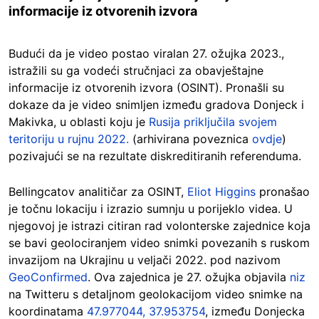
informacije iz otvorenih izvora
Budući da je video postao viralan 27. ožujka 2023.,
istražili su ga vodeći stručnjaci za obavještajne
informacije iz otvorenih izvora (OSINT). Pronašli su
dokaze da je video snimljen između gradova Donjeck i
Makivka, u oblasti koju je
Rusija priključila svojem
teritoriju u rujnu 2022.
(arhivirana poveznica
ovdje
)
pozivajući se na rezultate diskreditiranih referenduma.
Bellingcatov analitičar za OSINT,
Eliot Higgins
pronašao
je točnu lokaciju i izrazio sumnju u porijeklo videa. U
njegovoj je istrazi citiran rad volonterske zajednice koja
se bavi geolociranjem video snimki povezanih s ruskom
invazijom na Ukrajinu u veljači 2022. pod nazivom
GeoConfirmed
. Ova zajednica je 27. ožujka objavila
niz
na Twitteru s detaljnom geolokacijom video snimke na
koordinatama
47.977044, 37.953754
, između Donjecka