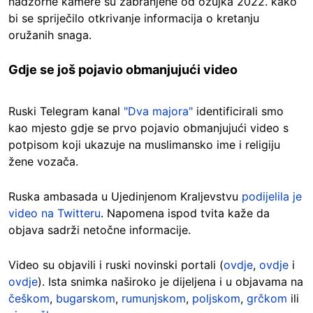
nadzorne kamere su zabranjene od ožujka 2022. kako
bi se spriječilo otkrivanje informacija o kretanju
oružanih snaga.
Gdje se još pojavio obmanjujući video
Ruski Telegram kanal
"Dva majora"
identificirali smo
kao mjesto gdje se prvo pojavio obmanjujući video s
potpisom koji ukazuje na muslimansko ime i religiju
žene vozača.
Ruska ambasada u Ujedinjenom Kraljevstvu
podijelila je
video na Twitteru
. Napomena ispod tvita kaže da
objava sadrži netočne informacije.
Video su objavili i ruski novinski portali (
ovdje
,
ovdje
i
ovdje
). Ista snimka naširoko je dijeljena i u objavama na
češkom
,
bugarskom
,
rumunjskom
,
poljskom
,
grčkom
ili