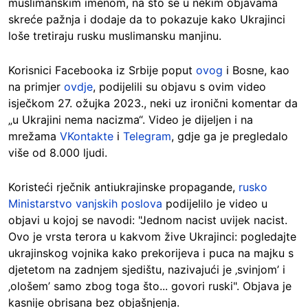
muslimanskim imenom, na što se u nekim objavama
skreće pažnja i dodaje da to pokazuje kako Ukrajinci
loše tretiraju rusku muslimansku manjinu.
Korisnici Facebooka iz Srbije poput
ovog
i Bosne, kao
na primjer
ovdje
, podijelili su objavu s ovim video
isječkom 27. ožujka 2023., neki uz ironični komentar da
„u Ukrajini nema nacizma“. Video je dijeljen i na
mrežama
VKontakte
i
Telegram
, gdje ga je pregledalo
više od 8.000 ljudi.
Koristeći rječnik antiukrajinske propagande,
rusko
Ministarstvo vanjskih poslova
podijelilo je video u
objavi u kojoj se navodi: "Jednom nacist uvijek nacist.
Ovo je vrsta terora u kakvom žive Ukrajinci: pogledajte
ukrajinskog vojnika kako prekorijeva i puca na majku s
djetetom na zadnjem sjedištu, nazivajući je ‚svinjom’ i
‚ološem’ samo zbog toga što... govori ruski". Objava je
kasnije obrisana bez objašnjenja.