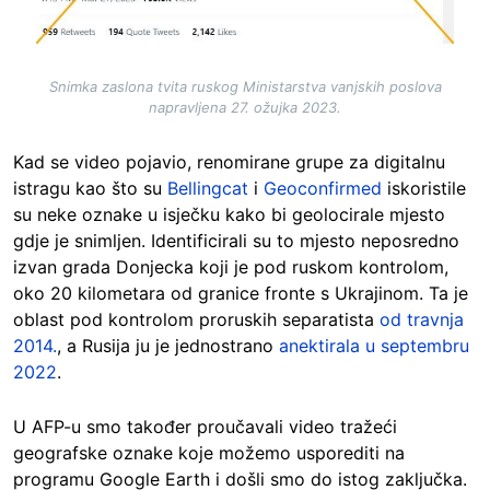
Snimka zaslona tvita ruskog Ministarstva vanjskih poslova
napravljena 27. ožujka 2023.
Kad se video pojavio, renomirane grupe za digitalnu
istragu kao što su
Bellingcat
i
Geoconfirmed
iskoristile
su neke oznake u isječku kako bi geolocirale mjesto
gdje je snimljen. Identificirali su to mjesto neposredno
izvan grada Donjecka koji je pod ruskom kontrolom,
oko 20 kilometara od granice fronte s Ukrajinom. Ta je
oblast pod kontrolom proruskih separatista
od travnja
2014.
, a Rusija ju je jednostrano
anektirala u septembru
2022
.
U AFP-u smo također proučavali video tražeći
geografske oznake koje možemo usporediti na
programu Google Earth i došli smo do istog zaključka.