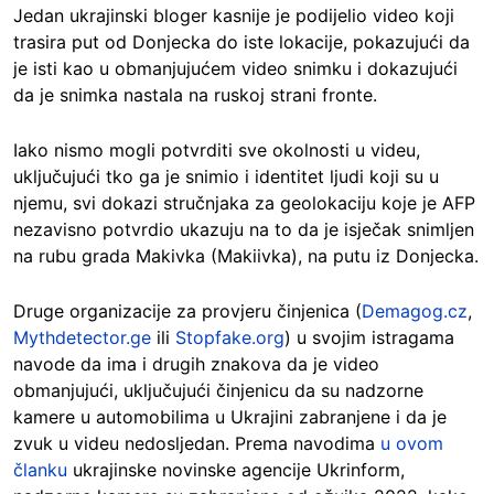
Jedan ukrajinski bloger kasnije je podijelio video koji
trasira put od Donjecka do iste lokacije, pokazujući da
je isti kao u obmanjujućem video snimku i dokazujući
da je snimka nastala na ruskoj strani fronte.
Iako nismo mogli potvrditi sve okolnosti u videu,
uključujući tko ga je snimio i identitet ljudi koji su u
njemu, svi dokazi stručnjaka za geolokaciju koje je AFP
nezavisno potvrdio ukazuju na to da je isječak snimljen
na rubu grada Makivka (Makiivka), na putu iz Donjecka.
Druge organizacije za provjeru činjenica (
Demagog.cz
,
Mythdetector.ge
ili
Stopfake.org
) u svojim istragama
navode da ima i drugih znakova da je video
obmanjujući, uključujući činjenicu da su nadzorne
kamere u automobilima u Ukrajini zabranjene i da je
zvuk u videu nedosljedan. Prema navodima
u ovom
članku
ukrajinske novinske agencije Ukrinform,