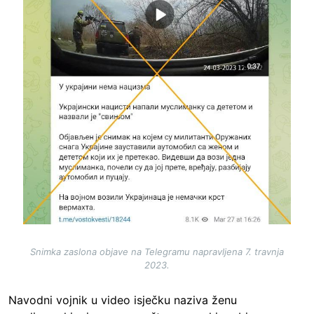
Snimka zaslona objave na Telegramu napravljena 7. travnja
2023.
Navodni vojnik u video isječku naziva ženu