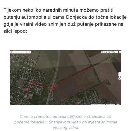
Tijekom nekoliko narednih minuta možemo pratiti
putanju automobila ulicama Donjecka do točne lokacije
gdje je viralni video snimljen duž putanje prikazane na
slici ispod:
Image
Crvena prometna putanja obilježena strelicama od
početne lokacije u Shariyevom videu do mjesta snimanja
viralnog videa