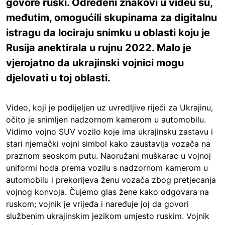
govore ruski. Određeni znakovi u videu su,
međutim, omogućili skupinama za digitalnu
istragu da lociraju snimku u oblasti koju je
Rusija anektirala u rujnu 2022. Malo je
vjerojatno da ukrajinski vojnici mogu
djelovati u toj oblasti.
Video, koji je podijeljen uz uvredljive riječi za Ukrajinu,
očito je snimljen nadzornom kamerom u automobilu.
Vidimo vojno SUV vozilo koje ima ukrajinsku zastavu i
stari njemački vojni simbol kako zaustavlja vozača na
praznom seoskom putu. Naoružani muškarac u vojnoj
uniformi hoda prema vozilu s nadzornom kamerom u
automobilu i prekorijeva ženu vozača zbog pretjecanja
vojnog konvoja. Čujemo glas žene kako odgovara na
ruskom; vojnik je vrijeđa i naređuje joj da govori
službenim ukrajinskim jezikom umjesto ruskim. Vojnik