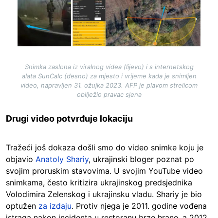
Snimka zaslona iz viralnog videa (lijevo) i s internetskog
alata SunCalc (desno) za mjesto i vrijeme kada je snimljen
video, napravljen 31. ožujka 2023. AFP je plavom strelicom
obilježio pravac sjena
Drugi video potvrđuje lokaciju
Tražeći još dokaza došli smo do video snimke koju je
objavio
Anatoly Shariy
, ukrajinski bloger poznat po
svojim proruskim stavovima. U svojim YouTube video
snimkama, često kritizira ukrajinskog predsjednika
Volodimira Zelenskog i ukrajinsku vladu. Shariy je bio
optužen
za izdaju
. Protiv njega je 2011. godine vođena
istraga nakon incidenta u restoranu brze hrane, a 2012.