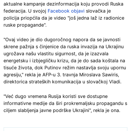
aktualne kampanje dezinformacija koju provodi Ruska
federacija. U svojoj
Facebook objavi
slovačka je
policija priopćila da je video "još jedna laž iz radionice
ruske propagande".
"Ovaj video je dio dugoročnog napora da se javnosti
skrene pažnja s činjenice da ruska invazija na Ukrajinu
ugrožava našu vlastitu sigurnost, da je izazvala
energetsku i izbjegličku krizu, da je do sada koštala na
tisuće života, dok Putinov režim nastavlja svoju upornu
agresiju," rekla je AFP-u 3. travnja Miroslava Sawiris,
direktorica strateških komunikacija u slovačkoj Vladi.
"Već dugo vremena Rusija koristi sve dostupne
informativne medije da širi prokremaljsku propagandu s
ciljem slabljenja javne podrške Ukrajini", rekla je ona.