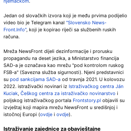
njemačkom
.
Jedan od slovačkih izvora koji je među prvima podijelio
video bio je Telegram kanal
"Slovensko News-
Front.Info"
, koji je kopirao riječi sa službenih ruskih
računa.
Mreža NewsFront dijeli dezinformacije i prorusku
propagandu na deset jezika, a Ministarstvo financija
SAD-a je označava kao mrežu "pod kontrolom ruskog
FSB-a" (Savezna služba sigurnosti). Njeni predstavnici
su
pod sankcijama SAD-a
od travnja 2021. U kolovozu
2022. istraživački novinari iz
Istraživačkog centra Ján
Kuciak
,
Češkog centra za istraživačko novinarstvo
i
poljskog istraživačkog portala
Frontstory.pl
objavili su
izvještaj koji mapira mrežu NewsFront u središnjoj i
istočnoj Europi (
ovdje
i
ovdje
).
Istraživanje zajednice za obavještajne