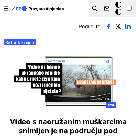
Skoči na glavni sadržaj
Tamna
Provjera činjenica
Search
pozadina
Primarne oznake
Podijelite:
Rat u Ukrajini
Video s naoružanim muškarcima
snimljen je na području pod