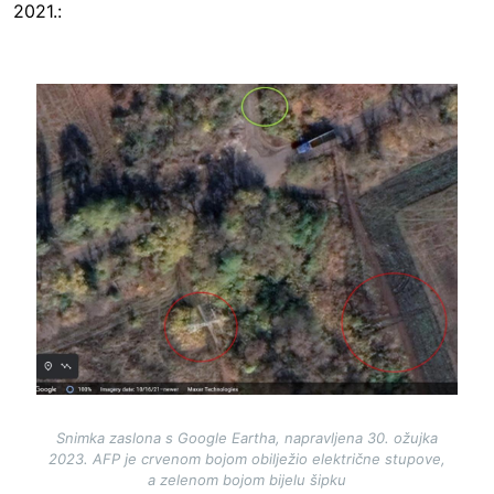
2021.:
Image
Snimka zaslona s Google Eartha, napravljena 30. ožujka
2023. AFP je crvenom bojom obilježio električne stupove,
a zelenom bojom bijelu šipku