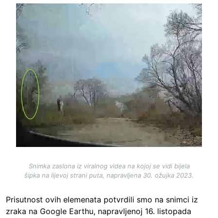
Image
Snimka zaslona iz viralnog videa na kojoj se vidi bijela
šipka na lijevoj strani puta, napravljena 30. ožujka 2023.
Prisutnost ovih elemenata potvrdili smo na snimci iz
zraka na Google Earthu, napravljenoj 16. listopada