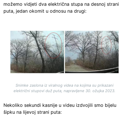
možemo vidjeti dva električna stupa na desnoj strani
puta, jedan okomit u odnosu na drugi:
Image
Snimke zaslona iz viralnog videa na kojima su prikazani
električni stupovi duž puta, napravljene 30. ožujka 2023.
Nekoliko sekundi kasnije u videu izdvojili smo bijelu
šipku na lijevoj strani puta: