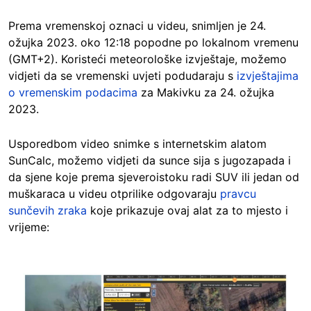
Prema vremenskoj oznaci u videu, snimljen je 24.
ožujka 2023. oko 12:18 popodne po lokalnom vremenu
(GMT+2). Koristeći meteorološke izvještaje, možemo
vidjeti da se vremenski uvjeti podudaraju s
izvještajima
o vremenskim podacima
za Makivku za 24. ožujka
2023.
Usporedbom video snimke s internetskim alatom
SunCalc, možemo vidjeti da sunce sija s jugozapada i
da sjene koje prema sjeveroistoku radi SUV ili jedan od
muškaraca u videu otprilike odgovaraju
pravcu
sunčevih zraka
koje prikazuje ovaj alat za to mjesto i
vrijeme:
Image