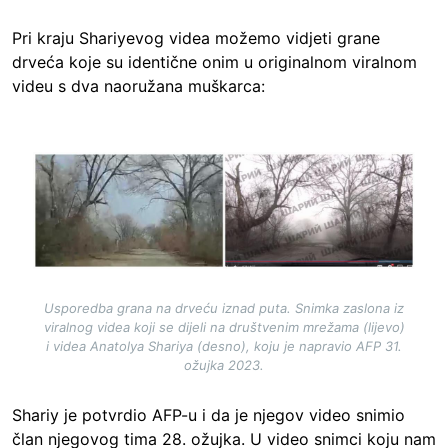
Pri kraju Shariyevog videa možemo vidjeti grane
drveća koje su identične onim u originalnom viralnom
videu s dva naoružana muškarca:
Image
Usporedba grana na drveću iznad puta. Snimka zaslona iz
viralnog videa koji se dijeli na društvenim mrežama (lijevo)
i videa Anatolya Shariya (desno), koju je napravio AFP 31.
ožujka 2023.
Shariy je potvrdio AFP-u i da je njegov video snimio
član njegovog tima 28. ožujka. U video snimci koju nam