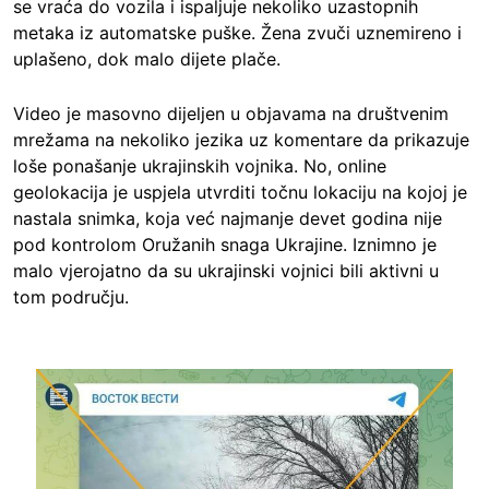
se vraća do vozila i ispaljuje nekoliko uzastopnih
metaka iz automatske puške. Žena zvuči uznemireno i
uplašeno, dok malo dijete plače.
Video je masovno dijeljen u objavama na društvenim
mrežama na nekoliko jezika uz komentare da prikazuje
loše ponašanje ukrajinskih vojnika. No, online
geolokacija je uspjela utvrditi točnu lokaciju na kojoj je
nastala snimka, koja već najmanje devet godina nije
pod kontrolom Oružanih snaga Ukrajine. Iznimno je
malo vjerojatno da su ukrajinski vojnici bili aktivni u
tom području.
Image