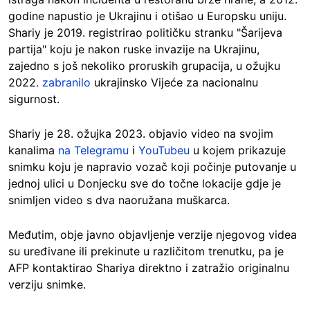
godine napustio je Ukrajinu i otišao u Europsku uniju.
Shariy je 2019. registrirao političku stranku "Šarijeva
partija" koju je nakon ruske invazije na Ukrajinu,
zajedno s još nekoliko proruskih grupacija, u ožujku
2022.
zabranilo
ukrajinsko Vijeće za nacionalnu
sigurnost.
Shariy je 28. ožujka 2023. objavio video na svojim
kanalima
na Telegramu
i
YouTubeu
u kojem prikazuje
snimku koju je napravio vozač koji počinje putovanje u
jednoj ulici u Donjecku sve do točne lokacije gdje je
snimljen video s dva naoružana muškarca.
Međutim, obje javno objavljenje verzije njegovog videa
su uređivane ili prekinute u različitom trenutku, pa je
AFP kontaktirao Shariya direktno i zatražio originalnu
verziju snimke.