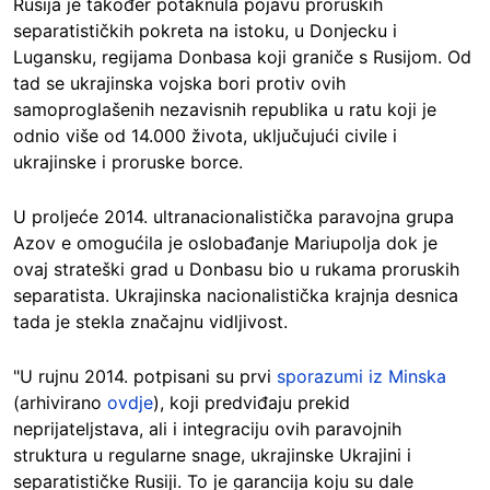
Rusija je također potaknula pojavu proruskih
separatističkih pokreta na istoku, u Donjecku i
Lugansku, regijama Donbasa koji graniče s Rusijom. Od
tad se ukrajinska vojska bori protiv ovih
samoproglašenih nezavisnih republika u ratu koji je
odnio više od 14.000 života, uključujući civile i
ukrajinske i proruske borce.
U proljeće 2014. ultranacionalistička paravojna grupa
Azov e omogućila je oslobađanje Mariupolja dok je
ovaj strateški grad u Donbasu bio u rukama proruskih
separatista. Ukrajinska nacionalistička krajnja desnica
tada je stekla značajnu vidljivost.
"U rujnu 2014. potpisani su prvi
sporazumi iz Minska
(arhivirano
ovdje
), koji predviđaju prekid
neprijateljstava, ali i integraciju ovih paravojnih
struktura u regularne snage, ukrajinske Ukrajini i
separatističke Rusiji. To je garancija koju su dale