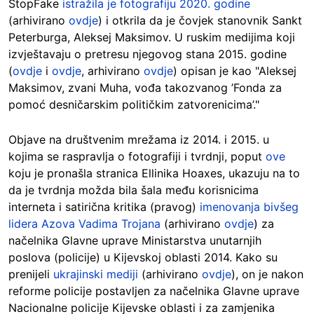
StopFake
istražila je fotografiju 2020. godine
(arhivirano
ovdje
) i otkrila da je čovjek stanovnik Sankt
Peterburga, Aleksej Maksimov. U ruskim medijima koji
izvještavaju o pretresu njegovog stana 2015. godine
(
ovdje
i
ovdje
, arhivirano
ovdje
) opisan je kao "Aleksej
Maksimov, zvani Muha, vođa takozvanog ’Fonda za
pomoć desničarskim političkim zatvorenicima’."
Objave na društvenim mrežama iz 2014. i 2015. u
kojima se raspravlja o fotografiji i tvrdnji, poput
ove
koju je pronašla stranica Ellinika Hoaxes, ukazuju na to
da je tvrdnja možda bila šala među korisnicima
interneta i satirična kritika (pravog)
imenovanja bivšeg
lidera Azova Vadima Trojana
(arhivirano
ovdje
) za
načelnika Glavne uprave Ministarstva unutarnjih
poslova (policije) u Kijevskoj oblasti 2014. Kako su
prenijeli
ukrajinski mediji
(arhivirano
ovdje
), on je nakon
reforme policije postavljen za načelnika Glavne uprave
Nacionalne policije Kijevske oblasti i za zamjenika