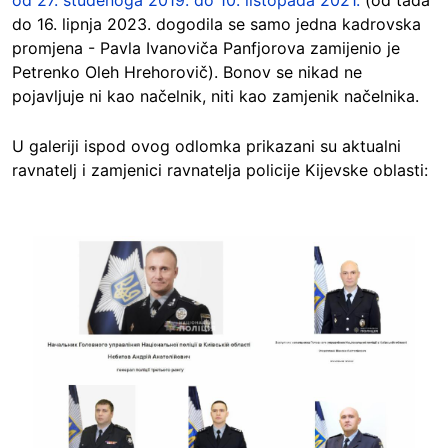
od 27. studenoga 2019. do 10. listopada 2021.
(od tada
do 16. lipnja 2023. dogodila se samo jedna kadrovska
promjena - Pavla Ivanoviča Panfjorova zamijenio je
Petrenko Oleh Hrehorovič). Bonov se nikad ne
pojavljuje ni kao načelnik, niti kao zamjenik načelnika.
U galeriji ispod ovog odlomka prikazani su aktualni
ravnatelj i zamjenici ravnatelja policije Kijevske oblasti:
Image