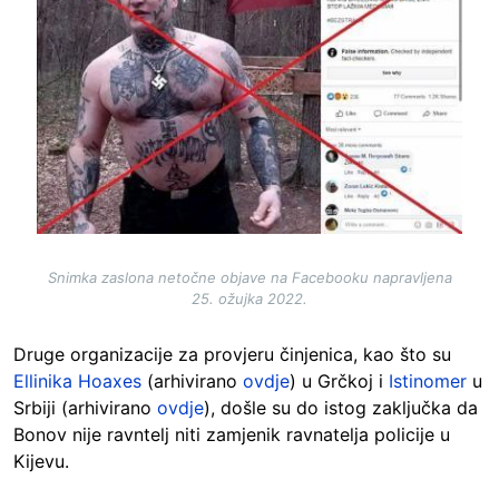
Snimka zaslona netočne objave na Facebooku napravljena
25. ožujka 2022.
Druge organizacije za provjeru činjenica, kao što su
Ellinika Hoaxes
(arhivirano
ovdje
) u Grčkoj i
Istinomer
u
Srbiji (arhivirano
ovdje
), došle su do istog zaključka da
Bonov nije ravntelj niti zamjenik ravnatelja policije u
Kijevu.