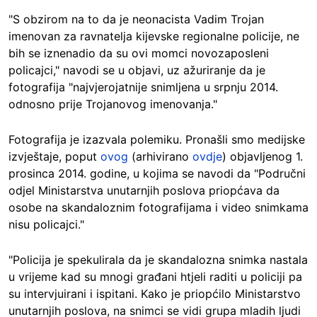
"S obzirom na to da je neonacista Vadim Trojan
imenovan za ravnatelja kijevske regionalne policije, ne
bih se iznenadio da su ovi momci novozaposleni
policajci," navodi se u objavi, uz ažuriranje da je
fotografija "najvjerojatnije snimljena u srpnju 2014.
odnosno prije Trojanovog imenovanja."
Fotografija je izazvala polemiku. Pronašli smo medijske
izvještaje, poput
ovog
(arhivirano
ovdje
) objavljenog 1.
prosinca 2014. godine, u kojima se navodi da "Područni
odjel Ministarstva unutarnjih poslova priopćava da
osobe na skandaloznim fotografijama i video snimkama
nisu policajci."
"Policija je spekulirala da je skandalozna snimka nastala
u vrijeme kad su mnogi građani htjeli raditi u policiji pa
su intervjuirani i ispitani. Kako je priopćilo Ministarstvo
unutarnjih poslova, na snimci se vidi grupa mladih ljudi