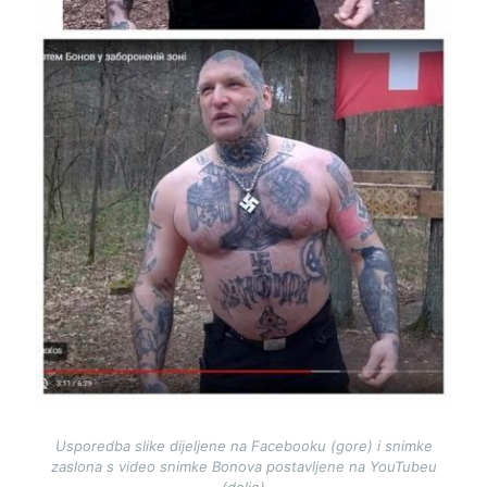
Usporedba slike dijeljene na Facebooku (gore) i snimke
zaslona s video snimke Bonova postavljene na YouTubeu