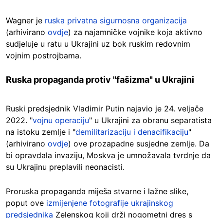
Wagner je
ruska privatna sigurnosna organizacija
(arhivirano
ovdje
) za najamničke vojnike koja aktivno
sudjeluje u ratu u Ukrajini uz bok ruskim redovnim
vojnim postrojbama.
Ruska propaganda protiv "fašizma" u Ukrajini
Ruski predsjednik Vladimir Putin najavio je 24. veljače
2022. "
vojnu operaciju
" u Ukrajini za obranu separatista
na istoku zemlje i "
demilitarizaciju i denacifikaciju
"
(arhivirano
ovdje
) ove prozapadne susjedne zemlje. Da
bi opravdala invaziju, Moskva je umnožavala tvrdnje da
su Ukrajinu preplavili neonacisti.
Proruska propaganda miješa stvarne i lažne slike,
poput ove
izmijenjene fotografije ukrajinskog
predsjednika
Zelenskog koji drži nogometni dres s