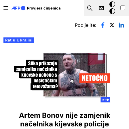
Skoči na glavni sadržaj
Tamna
Provjera činjenica
Search
pozadina
Primarne oznake
Podijelite:
Rat u Ukrajini
Artem Bonov nije zamjenik
načelnika kijevske policije