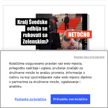
Slika
Nastavi bez prihvaćanja
Kolačićima osiguravamo pravilan rad web-mjesta,
Objavljeno 27. 04. 2026. u 14:22
prilagodbu sadržaja i oglasa, pružanje značajki za
Švedski kralj se rukovao sa Zelenskim,
društvene mreže te analizu prometa. Informacije o
video je manipuliran
načinu na koji upotrebljavate naše web-mjesto dijelimo
s partnerima za društvene mreže, oglašavanje i
analitiku.
Slika
Postavke za kolačiće
Prihvatite sve kolačiće