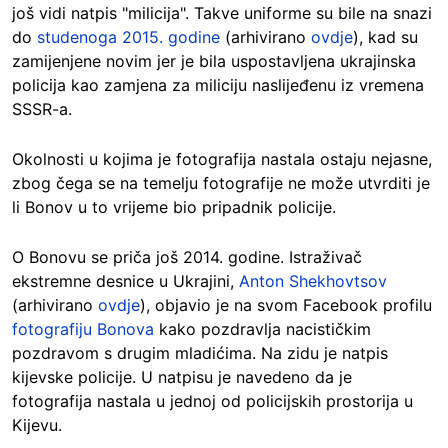
još vidi natpis "milicija". Takve uniforme su bile na snazi
do
studenoga 2015. godine
(arhivirano
ovdje
), kad su
zamijenjene novim jer je bila uspostavljena ukrajinska
policija kao zamjena za miliciju naslijeđenu iz vremena
SSSR-a.
Okolnosti u kojima je fotografija nastala ostaju nejasne,
zbog čega se na temelju fotografije ne može utvrditi je
li Bonov u to vrijeme bio pripadnik policije.
O Bonovu se priča još 2014. godine. Istraživač
ekstremne desnice u Ukrajini,
Anton Shekhovtsov
(arhivirano
ovdje
), objavio je na svom Facebook profilu
fotografiju Bonova
kako pozdravlja nacističkim
pozdravom s drugim mladićima. Na zidu je natpis
kijevske policije. U natpisu je navedeno da je
fotografija nastala u jednoj od policijskih prostorija u
Kijevu.