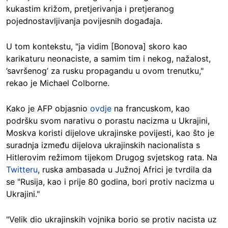
kukastim križom, pretjerivanja i pretjeranog
pojednostavljivanja povijesnih događaja.
U tom kontekstu, "ja vidim [Bonova] skoro kao
karikaturu neonaciste, a samim tim i nekog, nažalost,
’savršenog’ za rusku propagandu u ovom trenutku,"
rekao je Michael Colborne.
Kako je AFP objasnio
ovdje
na francuskom, kao
podršku svom narativu o porastu nacizma u Ukrajini,
Moskva koristi dijelove ukrajinske povijesti, kao što je
suradnja između dijelova ukrajinskih nacionalista s
Hitlerovim režimom tijekom Drugog svjetskog rata. Na
Twitteru
, ruska ambasada u Južnoj Africi je tvrdila da
se "Rusija, kao i prije 80 godina, bori protiv nacizma u
Ukrajini."
"Velik dio ukrajinskih vojnika borio se protiv nacista uz