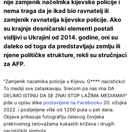
nije zamjenik načelnika kijevske policije i
nema traga da je ikad bio ravnatelj ili
zamjenik ravnatelja kijevske policije. Ako
su krajnje desničarski elementi postali
vidljivi u Ukrajini od 2014. godine, oni su
daleko od toga da predstavljaju zemlju ili
njene političke strukture, rekli su stručnjaci
za AFP.
"Zamjenik nacelnika policije u Kijevu. G**** nacisticko!
To mediji sve zataskavaju. Srecom pa nas ima DA
DELIMO ISTINU DA SE ZNA! STOP LAŽIMA MEDIAMA!!"
piše u opisu slike
postavljene na Facebooku
20. ožujka
2022. i podijeljene više od 1.200 puta u pet dana.
Objava prikazuje fotografiju ćelavog čovjeka
prekrivenog tetovažama kukastih križeva i drugih
nacističkih simbola.