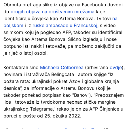
Obrnuta pretraga slike iz objave na Facebooku dovodi
do
drugih objava na društvenim mrežama
koje
identificiraju čovjeka kao Artema Bonova. Tvitovi
na
poljskom
i iz
ruske ambasade u Francuskoj
, s video
snimkom koju je pogledao AFP, također su identificirali
čovjeka kao Artema Bonova. Slično izgledaju i nose
potpuno isti nakit i tetovaže, pa možemo zaključiti da
je riječ o istoj osobi.
Kontaktirali smo
Michaela Colbornea
(arhivirano
ovdje
),
novinara i istraživača Belingcata i autora knjige “Iz
požara rata: ukrajinski pokret Azov i globalna krajnja
desnica”, za informacije o Artemu Bonovu (koji je
također ponekad potpisan kao "Banov"). "Prepoznajem
lice i tetovaže iz tvrdokorne neonacističke margine
ukrajinskog Telegrama," rekao je on za AFP Činjenice u
poruci e-pošte od 25. ožujka 2022.