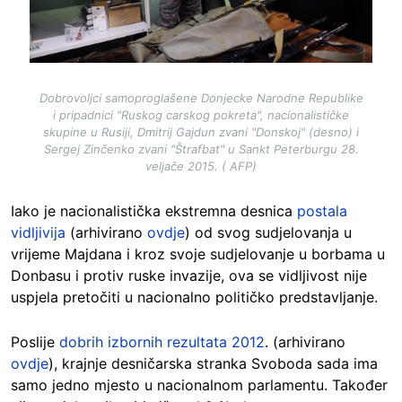
Dobrovoljci samoproglašene Donjecke Narodne Republike
i pripadnici "Ruskog carskog pokreta", nacionalističke
skupine u Rusiji, Dmitrij Gajdun zvani "Donskoj" (desno) i
Sergej Zinčenko zvani "Štrafbat" u Sankt Peterburgu 28.
veljače 2015. ( AFP)
Iako je nacionalistička ekstremna desnica
postala
vidljivija
(arhivirano
ovdje
) od svog sudjelovanja u
vrijeme Majdana i kroz svoje sudjelovanje u borbama u
Donbasu i protiv ruske invazije, ova se vidljivost nije
uspjela pretočiti u nacionalno političko predstavljanje.
Poslije
dobrih izbornih rezultata 2012
. (arhivirano
ovdje
), krajnje desničarska stranka Svoboda sada ima
samo jedno mjesto u nacionalnom parlamentu. Također