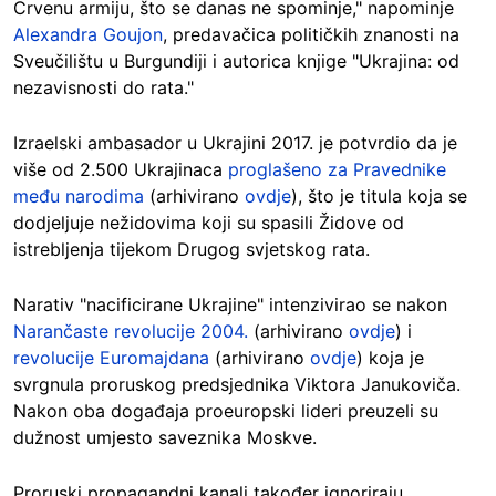
Crvenu armiju, što se danas ne spominje," napominje
Alexandra Goujon
, predavačica političkih znanosti na
Sveučilištu u Burgundiji i autorica knjige "Ukrajina: od
nezavisnosti do rata."
Izraelski ambasador u Ukrajini 2017. je potvrdio da je
više od 2.500 Ukrajinaca
proglašeno za Pravednike
među narodima
(arhivirano
ovdje
), što je titula koja se
dodjeljuje nežidovima koji su spasili Židove od
istrebljenja tijekom Drugog svjetskog rata.
Narativ "nacificirane Ukrajine" intenzivirao se nakon
Narančaste revolucije 2004.
(arhivirano
ovdje
) i
revolucije Euromajdana
(arhivirano
ovdje
) koja je
svrgnula proruskog predsjednika Viktora Janukoviča.
Nakon oba događaja proeuropski lideri preuzeli su
dužnost umjesto saveznika Moskve.
Proruski propagandni kanali također ignoriraju