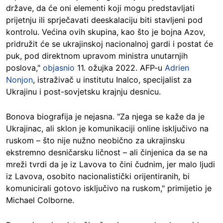
države, da će oni elementi koji mogu predstavljati
prijetnju ili sprječavati deeskalaciju biti stavljeni pod
kontrolu. Većina ovih skupina, kao što je bojna Azov,
pridružit će se ukrajinskoj nacionalnoj gardi i postat će
puk, pod direktnom upravom ministra unutarnjih
poslova,"
objasnio
11. ožujka 2022. AFP-u
Adrien
Nonjon
, istraživač u institutu Inalco, specijalist za
Ukrajinu i post-sovjetsku krajnju desnicu.
Bonova biografija je nejasna. "Za njega se kaže da je
Ukrajinac, ali sklon je komunikaciji online isključivo na
ruskom – što nije nužno neobično za ukrajinsku
ekstremno desničarsku ličnost – ali činjenica da se na
mreži tvrdi da je iz Lavova to čini čudnim, jer malo ljudi
iz Lavova, osobito nacionalistički orijentiranih, bi
komunicirali gotovo isključivo na ruskom," primijetio je
Michael Colborne.