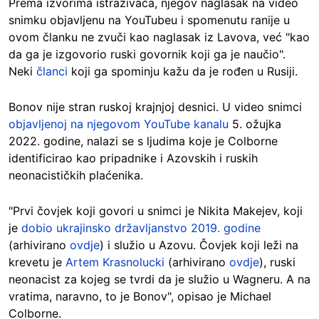
Prema izvorima istraživača, njegov naglasak na video
snimku objavljenu na YouTubeu i spomenutu ranije u
ovom članku ne zvuči kao naglasak iz Lavova, već "kao
da ga je izgovorio ruski govornik koji ga je naučio".
Neki
članci
koji ga spominju kažu da je rođen u Rusiji.
Bonov nije stran ruskoj krajnjoj desnici. U video snimci
objavljenoj na njegovom YouTube kanalu
5. ožujka
2022. godine, nalazi se s ljudima koje je Colborne
identificirao kao pripadnike i Azovskih i ruskih
neonacističkih plaćenika.
"Prvi čovjek koji govori u snimci je Nikita Makejev, koji
je
dobio ukrajinsko državljanstvo 2019. godine
(arhivirano
ovdje
) i služio u Azovu. Čovjek koji leži na
krevetu je
Artem Krasnolucki
(arhivirano
ovdje
), ruski
neonacist za kojeg se tvrdi da je služio u Wagneru. A na
vratima, naravno, to je Bonov", opisao je Michael
Colborne.