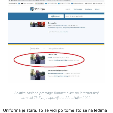
Image
Snimka zaslona pretrage Bonove slike na internetskoj
stranici TinEye, napravljena 22. ožujka 2022.
Uniforma je stara. To se vidi po tome što se na leđima