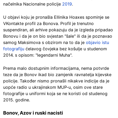
načelnika Nacionalne policije
2019
.
U objavi koju je pronašla Ellinika Hoaxes spominje se
VKontakte profil za Bonova. Profil je trenutno
suspendiran, ali arhive pokazuju da je izgleda pripadao
Bonovu i da je on bio svjestan "šale" ili da je poznavao
samog Maksimova s obzirom na to da je
objavio istu
fotografiju
ćelavog čovjeka bez košulje u studenom
2014. s opisom: "legendarni Muha".
Prema malo dostupnim informacijama, nema potvrde
teze da je Bonov ikad bio zamjenik ravnatelja kijevske
policije. Također nismo pronašli nikakve indicije da je
uopće radio u ukrajinskom MUP-u, osim ove stare
fotografije u uniformi koja se ne koristi od studenog
2015. godine.
Bonov, Azov i ruski nacisti