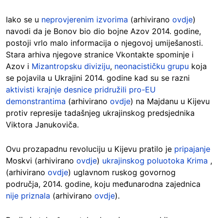
Iako se u
neprovjerenim izvorima
(arhivirano
ovdje
)
navodi da je Bonov bio dio bojne Azov 2014. godine,
postoji vrlo malo informacija o njegovoj umiješanosti.
Stara arhiva njegove stranice Vkontakte spominje i
Azov i
Mizantropsku diviziju
,
neonacističku grupu
koja
se pojavila u Ukrajini 2014. godine kad su se razni
aktivisti krajnje desnice pridružili pro-EU
demonstrantima
(arhivirano
ovdje
) na Majdanu u Kijevu
protiv represije tadašnjeg ukrajinskog predsjednika
Viktora Janukoviča.
Ovu prozapadnu revoluciju u Kijevu pratilo je
pripajanje
Moskvi (arhivirano
ovdje
)
ukrajinskog poluotoka Krima
,
(arhivirano
ovdje
) uglavnom ruskog govornog
područja, 2014. godine, koju međunarodna zajednica
nije priznala
(arhivirano
ovdje
).