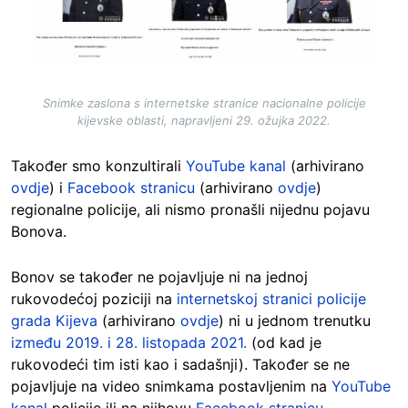
Snimke zaslona s internetske stranice nacionalne policije
kijevske oblasti, napravljeni 29. ožujka 2022.
Također smo konzultirali
YouTube kanal
(arhivirano
ovdje
) i
Facebook stranicu
(arhivirano
ovdje
)
regionalne policije, ali nismo pronašli nijednu pojavu
Bonova.
Bonov se također ne pojavljuje ni na jednoj
rukovodećoj poziciji na
internetskoj stranici policije
grada Kijeva
(arhivirano
ovdje
) ni u jednom trenutku
između 2019. i 28. listopada 2021.
(od kad je
rukovodeći tim isti kao i sadašnji). Također se ne
pojavljuje na video snimkama postavljenim na
YouTube