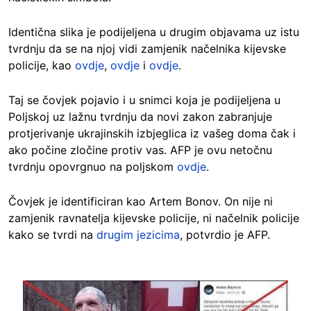
Identična slika je podijeljena u drugim objavama uz istu
tvrdnju da se na njoj vidi zamjenik načelnika kijevske
policije, kao
ovdje
,
ovdje
i
ovdje
.
Taj se čovjek pojavio i u snimci koja je podijeljena u
Poljskoj uz lažnu tvrdnju da novi zakon zabranjuje
protjerivanje ukrajinskih izbjeglica iz vašeg doma čak i
ako počine zločine protiv vas. AFP je ovu netočnu
tvrdnju opovrgnuo na poljskom
ovdje
.
Čovjek je identificiran kao Artem Bonov. On nije ni
zamjenik ravnatelja kijevske policije, ni načelnik policije
kako se tvrdi na
drugim jezicima
, potvrdio je AFP.
Image