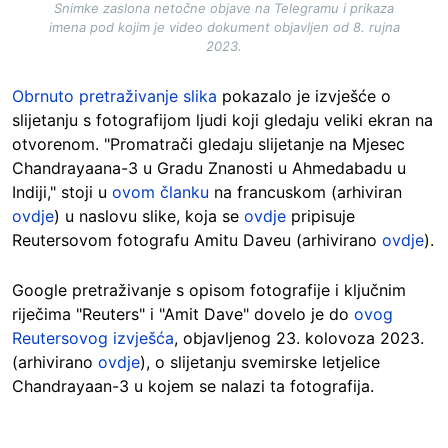
Snimke zaslona netočne objave na Telegramu i prikaza
imena pod kojim je video dokument objavljen od 8. rujna
2023.
Obrnuto pretraživanje slika
pokazalo je izvješće o
slijetanju s fotografijom ljudi koji gledaju veliki ekran na
otvorenom. "Promatrači gledaju slijetanje na Mjesec
Chandrayaana-3 u Gradu Znanosti u Ahmedabadu u
Indiji," stoji u
ovom članku
na francuskom (arhiviran
ovdje
) u naslovu slike, koja se
ovdje
pripisuje
Reutersovom fotografu Amitu Daveu (arhivirano
ovdje
).
Google pretraživanje s opisom fotografije i ključnim
riječima "Reuters" i "Amit Dave" dovelo je do
ovog
Reutersovog izvješća
, objavljenog 23. kolovoza 2023.
(arhivirano
ovdje
), o slijetanju svemirske letjelice
Chandrayaan-3 u kojem se nalazi ta fotografija.