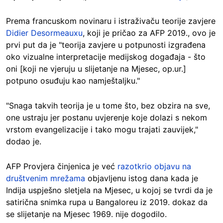
Prema francuskom novinaru i istraživaču teorije zavjere
Didier Desormeauxu
, koji je pričao za AFP 2019., ovo je
prvi put da je "teorija zavjere u potpunosti izgrađena
oko vizualne interpretacije medijskog događaja - što
oni [koji ne vjeruju u slijetanje na Mjesec, op.ur.]
potpuno osuđuju kao namještaljku."
"Snaga takvih teorija je u tome što, bez obzira na sve,
one ustraju jer postanu uvjerenje koje dolazi s nekom
vrstom evangelizacije i tako mogu trajati zauvijek,"
dodao je.
AFP Provjera činjenica je već
razotkrio objavu na
društvenim mrežama
objavljenu istog dana kada je
Indija uspješno sletjela na Mjesec, u kojoj se tvrdi da je
satirična snimka rupa u Bangaloreu iz 2019. dokaz da
se slijetanje na Mjesec 1969. nije dogodilo.