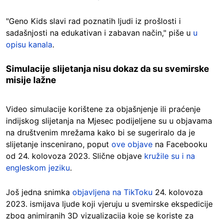
"Geno Kids slavi rad poznatih ljudi iz prošlosti i
sadašnjosti na edukativan i zabavan način," piše u
u
opisu kanala
.
Simulacije slijetanja nisu dokaz da su svemirske
misije lažne
Video simulacije korištene za objašnjenje ili praćenje
indijskog slijetanja na Mjesec podijeljene su u objavama
na društvenim mrežama kako bi se sugeriralo da je
slijetanje inscenirano, poput
ove objave
na Facebooku
od 24. kolovoza 2023. Slične objave
kružile su i na
engleskom jeziku
.
Još jedna snimka
objavljena na TikToku
24. kolovoza
2023. ismijava ljude koji vjeruju u svemirske ekspedicije
zbog animiranih 3D vizualizacija koje se koriste za