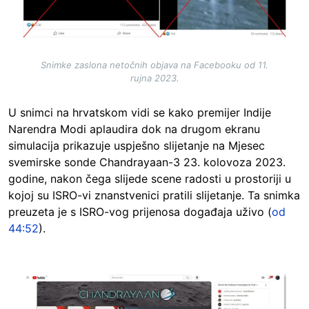
Snimke zaslona netočnih objava na Facebooku od 11.
rujna 2023.
U snimci na hrvatskom vidi se kako premijer Indije
Narendra Modi aplaudira dok na drugom ekranu
simulacija prikazuje uspješno slijetanje na Mjesec
svemirske sonde Chandrayaan-3 23. kolovoza 2023.
godine, nakon čega slijede scene radosti u prostoriji u
kojoj su ISRO-vi znanstvenici pratili slijetanje. Ta snimka
preuzeta je s ISRO-vog prijenosa događaja uživo (
od
44:52
).
Image