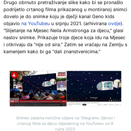
Drugo obrnuto pretraživanje slike kako bi se pronašlo
podrijetlo crtanog filma prikazanog u montiranoj snimci
dovelo je do snimke koju je dječji kanal Geno kids
objavio
na YouTubeu
u srpnju 2021. (arhivirana
ovdje
).
"Slijetanje na Mjesec Neila Armstronga za djecu," glasi
naslov snimke. Prikazuje troje djece koja idu na Mjesec
i otkrivaju da "nije od sira." Zatim se vraćaju na Zemlju s
kamenjem kako bi ga "dali znanstvenicima."
Image
Snimke zaslona netočne objave na Telegramu (lijevo) i
crtanog filma za djecu objavljenog na YouTubeu od 8.
rujna 2023.