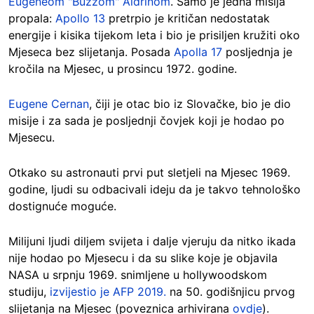
Eugeneom "Buzzom" Aldrinom
. Samo je jedna misija
propala:
Apollo 13
pretrpio je kritičan nedostatak
energije i kisika tijekom leta i bio je prisiljen kružiti oko
Mjeseca bez slijetanja. Posada
Apolla 17
posljednja je
kročila na Mjesec, u prosincu 1972. godine.
Eugene Cernan
, čiji je otac bio iz Slovačke, bio je dio
misije i za sada je posljednji čovjek koji je hodao po
Mjesecu.
Otkako su astronauti prvi put sletjeli na Mjesec 1969.
godine, ljudi su odbacivali ideju da je takvo tehnološko
dostignuće moguće.
Milijuni ljudi diljem svijeta i dalje vjeruju da nitko ikada
nije hodao po Mjesecu i da su slike koje je objavila
NASA u srpnju 1969. snimljene u hollywoodskom
studiju,
izvijestio je AFP 2019.
na 50. godišnjicu prvog
slijetanja na Mjesec (poveznica arhivirana
ovdje
).