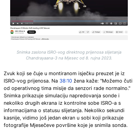
Snimka zaslona ISRO-vog direktnog prijenosa slijetanja
Chandrayaana-3 na Mjesec od 8. rujna 2023.
Zvuk koji se čuje u montiranom isječku preuzet je iz
ISRO-vog prijenosa. Na
38:10
žena kaže: "Možemo čuti
od operativnog tima misije da senzori rade normalno."
Snimka prikazuje simulaciju napredovanja sonde i
nekoliko drugih ekrana iz kontrolne sobe ISRO-a s
informacijama o statusu slijetanja. Nekoliko sekundi
kasnije, vidimo još jedan ekran u sobi koji prikazuje
fotografije Mjesečeve površine koje je snimila sonda.