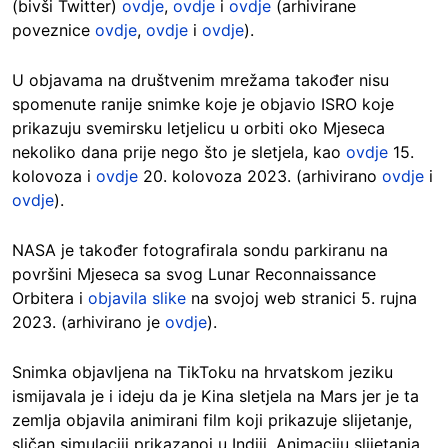
(bivši Twitter)
ovdje
,
ovdje
i
ovdje
(arhivirane
poveznice
ovdje
,
ovdje
i
ovdje
).
U objavama na društvenim mrežama također nisu
spomenute ranije snimke koje je objavio ISRO koje
prikazuju svemirsku letjelicu u orbiti oko Mjeseca
nekoliko dana prije nego što je sletjela, kao
ovdje
15.
kolovoza i
ovdje
20. kolovoza 2023. (arhivirano
ovdje
i
ovdje
).
NASA je također fotografirala sondu parkiranu na
površini Mjeseca sa svog Lunar Reconnaissance
Orbitera i
objavila slike
na svojoj web stranici 5. rujna
2023. (arhivirano je
ovdje
).
Snimka objavljena na TikToku na hrvatskom jeziku
ismijavala je i ideju da je Kina sletjela na Mars jer je ta
zemlja objavila animirani film koji prikazuje slijetanje,
sličan simulaciji prikazanoj u Indiji. Animaciju slijetanja