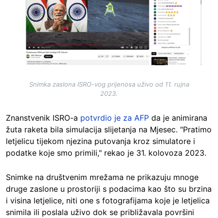
Snimka zaslona ISRO-vog prijenosa uživo od 11. rujna
2023.
Znanstvenik ISRO-a
potvrdio je za AFP
da je animirana
žuta raketa bila simulacija slijetanja na Mjesec. "Pratimo
letjelicu tijekom njezina putovanja kroz simulatore i
podatke koje smo primili," rekao je 31. kolovoza 2023.
Snimke na društvenim mrežama ne prikazuju mnoge
druge zaslone u prostoriji s podacima kao što su brzina
i visina letjelice, niti one s fotografijama koje je letjelica
snimila ili poslala uživo dok se približavala površini