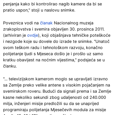
penjanja kako bi kontrolirao nagib kamere da bi se
pratio uspon," stoji u naslovu snimke.
Poveznica vodi na
članak
Nacionalnog muzeja
zrakoplovstva i svemira objavljen 30. prosinca 2011.
(arhiviran je
ovdje
), koji objašnjava tehničke poteškoće
i nezgode koje su dovele do izrade te snimke. "Unatoč
svom teškom radu i tehnološkom razvoju, konačno
polijetanje ljudi s Mjeseca došlo je i prošlo uz samo
kratku obavijest na noćnim vijestima," podsjeća se u
članku.
"... televizijskom kamerom moglo se upravljati izravno
sa Zemlje preko velike antene s visokim pojačanjem na
svemirskom roveru. Budući da signali prema i sa Zemlje
kasne nekoliko sekundi zbog udaljenosti od 240.000
milja, inženjeri misije predložili su da se unaprijed
programiraju polijetanja Mjesečevih modula za misije