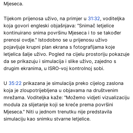
Mjeseca.
Tijekom prijenosa uživo, na primjer u
31:32
, voditeljka
koja govori engleski objašnjava: "Snimač letjelice
kontinuirano snima površinu Mjeseca i to se također
prenosi ovdje." Istodobno se u prijenosu uživo
pojavljuje krupni plan ekrana s fotografijama koje
letjelica šalje uživo. Pogled na cijelu prostoriju pokazuje
da se prikazuju i simulacija i slike uživo, zajedno s
drugim ekranima, u ISRO-voj kontrolnoj sobi.
U
35:22
prikazana je simulacija preko cijelog zaslona
koja je zloupotrijebljena u objavama na društvenim
mrežama. Voditeljka kaže: "Možemo vidjeti vizualizaciju
modula za slijetanje koji se kreće prema površini
Mjeseca." Niti u jednom trenutku nije predstavila
simulaciju kao snimku stvarne letjelice.