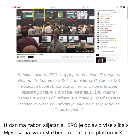
Image
Snimka zaslona ISRO-vog prijenosa uživo slijetanja na
Mjesec 23. kolovoza 2023. napravljena 11. rujna 2023.
Ružičasti kvadrati označavaju ekrane koji prikazuju
različite podatke o procesu slijetanja. Žuti kvadrat
označava ekran koji prikazuje simulaciju. Plavi kvadrat
označava ekran koji prikazuje slike koje šalje letjelica
Chandrayaan-3
U danima nakon slijetanja, ISRO je objavio više slika s
Mjeseca na svom službenom profilu na platformi X