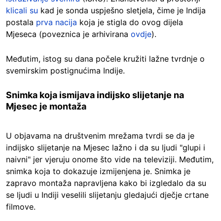
klicali su
kad je sonda uspješno sletjela, čime je Indija
postala
prva nacija
koja je stigla do ovog dijela
Mjeseca (poveznica je arhivirana
ovdje
).
Međutim, istog su dana počele kružiti lažne tvrdnje o
svemirskim postignućima Indije.
Snimka koja ismijava indijsko slijetanje na
Mjesec je montaža
U objavama na društvenim mrežama tvrdi se da je
indijsko slijetanje na Mjesec lažno i da su ljudi "glupi i
naivni" jer vjeruju onome što vide na televiziji. Međutim,
snimka koja to dokazuje izmijenjena je. Snimka je
zapravo montaža napravljena kako bi izgledalo da su
se ljudi u Indiji veselili slijetanju gledajući dječje crtane
filmove.