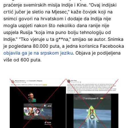
praćenje svemirskih misija Indije i Kine. "Ovaj indijski
crtić jučer je sletio na Mjesec," kaže čovjek koji na
snimci govori na hrvatskom i dodaje da Indija nije
mogla uspjeti nakon što nekoliko dana ranije nije
uspjela Rusija "koja ima puno bolju tehnologiju od
Indije." "Tko vjeruje u ta g**na," smijao se autor. Snimka
je pogledana 80.000 puta, a jedna korisnica Facebooka
objavila ga je na srpskom jeziku
. Objava je podijeljena
više od 600 puta.
Image