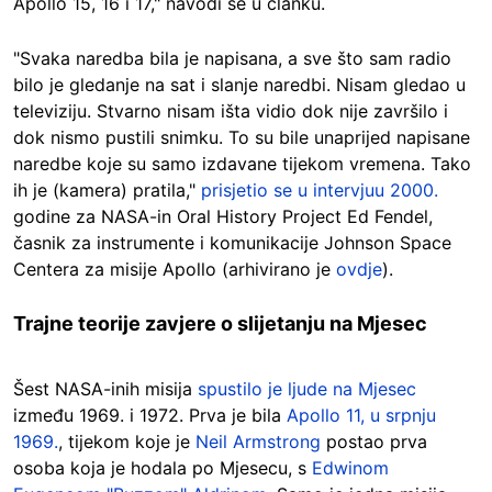
Apollo 15, 16 i 17," navodi se u članku.
"Svaka naredba bila je napisana, a sve što sam radio
bilo je gledanje na sat i slanje naredbi. Nisam gledao u
televiziju. Stvarno nisam išta vidio dok nije završilo i
dok nismo pustili snimku. To su bile unaprijed napisane
naredbe koje su samo izdavane tijekom vremena. Tako
ih je (kamera) pratila,"
prisjetio se u intervjuu 2000.
godine za NASA-in Oral History Project Ed Fendel,
časnik za instrumente i komunikacije Johnson Space
Centera za misije Apollo (arhivirano je
ovdje
).
Trajne teorije zavjere o slijetanju na Mjesec
Šest NASA-inih misija
spustilo je ljude na Mjesec
između 1969. i 1972. Prva je bila
Apollo 11, u srpnju
1969.
, tijekom koje je
Neil Armstrong
postao prva
osoba koja je hodala po Mjesecu, s
Edwinom