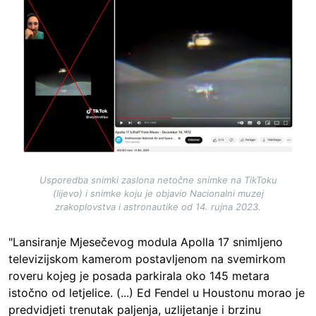
Usporedba snimki zaslona netočne snimke na TikToku
(lijevo) i snimke koju je objavio Nacionalni muzej
zrakoplovstva i astronautike od 14. rujna 2023.
"Lansiranje Mjesečevog modula Apolla 17 snimljeno
televizijskom kamerom postavljenom na svemirkom
roveru kojeg je posada parkirala oko 145 metara
istočno od letjelice. (...) Ed Fendel u Houstonu morao je
predvidjeti trenutak paljenja, uzlijetanje i brzinu