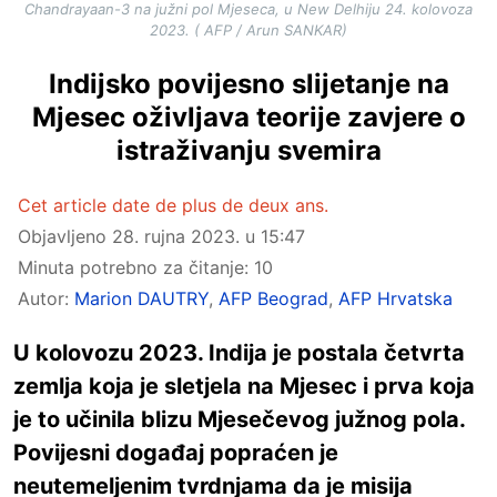
Chandrayaan-3 na južni pol Mjeseca, u New Delhiju 24. kolovoza
2023. ( AFP / Arun SANKAR)
Indijsko povijesno slijetanje na
Mjesec oživljava teorije zavjere o
istraživanju svemira
Cet article date de plus de deux ans.
Objavljeno
28. rujna 2023. u 15:47
Minuta potrebno za čitanje: 10
Autor:
Marion DAUTRY
,
AFP Beograd
,
AFP Hrvatska
U kolovozu 2023. Indija je postala četvrta
zemlja koja je sletjela na Mjesec i prva koja
je to učinila blizu Mjesečevog južnog pola.
Povijesni događaj popraćen je
neutemeljenim tvrdnjama da je misija