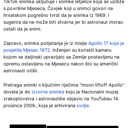
TikTok snimka uključuje i snimke letjelice koja se uzdiže
s površine Mjeseca. Čovjek koji u snimci govori na
hrvatskom pogrešno tvrdi da je snimka iz 1969. i
sugerira da ne može biti stvarna jer bi astronaut morao
ostati da je snimi.
Zapravo, snimka polijetanja je iz misije
Apollo 17 koja je
posjetila Mjesec 1972.
Inženjeri su koristili kameru
kojom se daljinski upravljalo sa Zemlje postavljenu na
opremu ostavljenu na Mjesecu nakon što su američki
astronauti otišli.
Pretraga snimki s ključnim riječima "moon liftoff Apollo"
dovela je do
izvorne snimke
koju je Nacionalni muzej
zrakoplovstva i astronautike objavio na YouTubeu 14.
prosinca 2009., koja je arhivirana
ovdje
.
Image