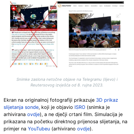
Image
Snimke zaslona netočne objave na Telegramu (lijevo) i
Reutersovog izvješća od 8. rujna 2023.
Ekran na originalnoj fotografiji prikazuje
3D prikaz
slijetanja sonde
, koji je objavio
ISRO
(snimka je
arhivirana
ovdje
), a ne dječji crtani film. Simulacija je
prikazana na početku direktnog prijenosa slijetanja, na
primjer na
YouTubeu
(arhivirano
ovdje
).