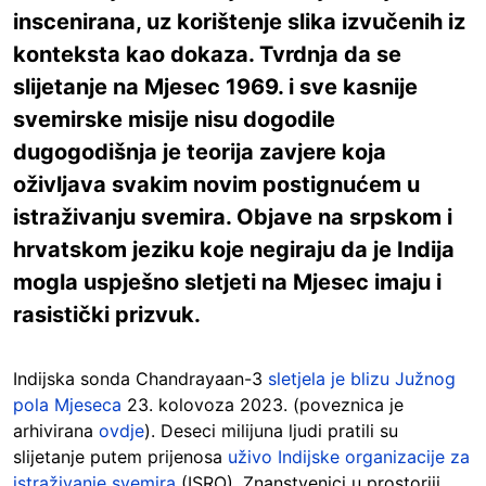
inscenirana, uz korištenje slika izvučenih iz
konteksta kao dokaza. Tvrdnja da se
slijetanje na Mjesec 1969. i sve kasnije
svemirske misije nisu dogodile
dugogodišnja je teorija zavjere koja
oživljava svakim novim postignućem u
istraživanju svemira. Objave na srpskom i
hrvatskom jeziku koje negiraju da je Indija
mogla uspješno sletjeti na Mjesec imaju i
rasistički prizvuk.
Indijska sonda Chandrayaan-3
sletjela je blizu Južnog
pola Mjeseca
23. kolovoza 2023. (poveznica je
arhivirana
ovdje
). Deseci milijuna ljudi pratili su
slijetanje putem prijenosa
uživo Indijske organizacije za
istraživanje svemira
(ISRO). Znanstvenici u prostoriji