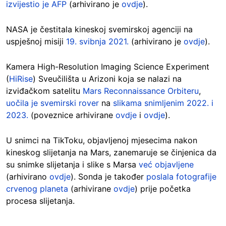
izvijestio je AFP
(arhivirano je
ovdje
).
NASA je čestitala kineskoj svemirskoj agenciji na
uspješnoj misiji
19. svibnja 2021.
(arhivirano je
ovdje
).
Kamera High-Resolution Imaging Science Experiment
(
HiRise
) Sveučilišta u Arizoni koja se nalazi na
izviđačkom satelitu
Mars Reconnaissance Orbiteru
,
uočila je svemirski rover
na
slikama snimljenim 2022. i
2023.
(poveznice arhivirane
ovdje
i
ovdje
).
U snimci na TikToku, objavljenoj mjesecima nakon
kineskog slijetanja na Mars, zanemaruje se činjenica da
su snimke slijetanja i slike s Marsa
već objavljene
(arhivirano
ovdje
). Sonda je također
poslala fotografije
crvenog planeta
(arhivirane
ovdje
) prije početka
procesa slijetanja.