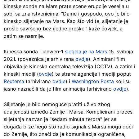
kineske sonde na Mars prate scene erupcije veselja u
sobi sa znanstvenicima. "Dame i gospodo, ovo je bilo
kinesko slijetanje na Mars. Kao što vidite, slijetanje je
prošlo savršeno bez ijedne greške," kaže čovjek, a
zatim se nasmije.
Kineska sonda Tianwen-1
sletjela je na Mars
15. svibnja
2021. (poveznica je arhivirana
ovdje
). Animirani film
objavila je Kineska centralna televizija (CCTV), a zatim i
kineski mediji (
ovdje
) te strane agencije i mediji poput
Reutersa
(arhivirano
ovdje
) i
Washington Posta
koji su
jasno naznačili da je film animacija (arhivirano
ovdje
).
Slijetanje je bilo nemoguće pratiti uživo zbog
udaljenosti između Zemlje i Marsa. Komplicirani proces
slijetanja nazvan je "sedam minuta terora" jer se
događa brže nego što radio signali s Marsa mogu doći
do Zemlje, što znači da je komunikacija ograničena,