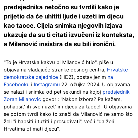
predsjednika netočno su tvrdili kako je
prijetio da će uhititi ljude i uzeti im djecu
kao taoce. Cijela snimka njegovih izjava
ukazuje da su ti citati izvučeni iz konteksta,
a Milanović insistira da su bili ironični.
"To je Hrvatska kakvu bi Milanović htio", piše u
objavama vladajuće stranke desnog centra,
Hrvatske
demokratske zajednice
(HDZ), postavljenim
na
Facebooku
i
Instagramu
22. ožujka 2024. U objavama
se nalazi i snimka od pet sekundi na kojoj
predsjednik
Zoran Milanović
govori: "Nakon izbora? Pa kažem,
pohapsit' ih sve i uzet' im djecu za taoce!" U objavama
se potom tvrdi kako to znači da Milanović ne samo što
želi "i hapsiti i tužiti i presuđivati", već i "da želi
Hrvatima otimati djecu".