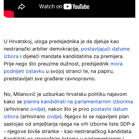
U Hrvatskoj, uloga predsjednika je da djeluje kao
nestranački arbiter demokracije,
postavljajući datume
izbora
i dijeleći mandate kandidatima za premijera.
Prije nego što preuzme dužnost, predsjednik
mora
podnijeti ostavku
u svojoj stranci te, na papiru,
predstavljati sve građane ravnopravno.
No, Milanović je uzburkao hrvatsku politiku najavom
kako se
planira kandidirati na parlamentarnim izborima
(arhivirano
ovdje
), nakon što je prvo
postavio datum
izbora
(arhivirano
ovdje
). Njegov bi se najavljeni plan
sastojao od smještanja njega na vrh izborne liste SDP-a
- njegove bivše stranke - kao nestranačkog kandidata.
Kandidati na stranačkim listama u parlamentarnim i