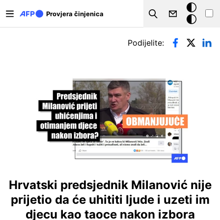
Skoči na glavni sadržaj
Tamna
Provjera činjenica
Search
pozadina
Primarne oznake
Podijelite:
Hrvatski predsjednik Milanović nije
prijetio da će uhititi ljude i uzeti im
djecu kao taoce nakon izbora