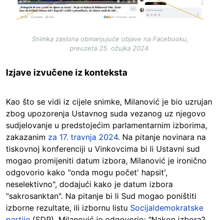
Snimka zaslona obmanjujuće objave na Facebooku,
preuzeta 25. ožujka 2024.
Izjave izvučene iz konteksta
Kao što se vidi iz cijele snimke, Milanović je bio uzrujan
zbog upozorenja Ustavnog suda vezanog uz njegovo
sudjelovanje u predstojećim parlamentarnim izborima,
zakazanim
za 17. travnja 2024.
Na pitanje novinara na
tiskovnoj konferenciji u Vinkovcima bi li Ustavni sud
mogao promijeniti datum izbora, Milanović je ironično
odgovorio kako "onda mogu počet' hapsit',
neselektivno", dodajući kako je datum izbora
"sakrosanktan". Na pitanje bi li Sud mogao poništiti
izborne rezultate, ili izbornu listu
Socijaldemokratske
partije
(SDP), Milanović je odgovorio: "Nakon izbora?