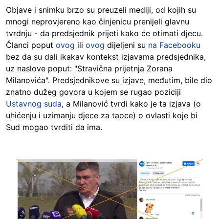
Objave i snimku brzo su preuzeli mediji, od kojih su
mnogi neprovjereno kao činjenicu prenijeli glavnu
tvrdnju - da predsjednik prijeti kako će otimati djecu.
Članci poput
ovog
ili
ovog
dijeljeni su
na Facebooku
bez da su dali ikakav kontekst izjavama predsjednika,
uz naslove poput: "Stravična prijetnja Zorana
Milanovića". Predsjednikove su izjave, međutim, bile dio
znatno dužeg govora u kojem se rugao poziciji
Ustavnog suda
, a Milanović tvrdi kako je ta izjava (o
uhićenju i uzimanju djece za taoce) o ovlasti koje bi
Sud mogao tvrditi da ima.
Image