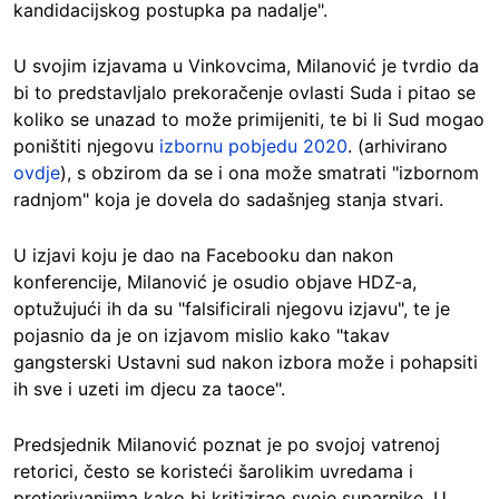
kandidacijskog postupka pa nadalje".
U svojim izjavama u Vinkovcima, Milanović je tvrdio da
bi to predstavljalo prekoračenje ovlasti Suda i pitao se
koliko se unazad to može primijeniti, te bi li Sud mogao
poništiti njegovu
izbornu pobjedu 2020
. (arhivirano
ovdje
), s obzirom da se i ona može smatrati "izbornom
radnjom" koja je dovela do sadašnjeg stanja stvari.
U izjavi koju je dao na Facebooku dan nakon
konferencije, Milanović je osudio objave HDZ-a,
optužujući ih da su "falsificirali njegovu izjavu", te je
pojasnio da je on izjavom mislio kako "takav
gangsterski Ustavni sud nakon izbora može i pohapsiti
ih sve i uzeti im djecu za taoce".
Predsjednik Milanović poznat je po svojoj vatrenoj
retorici, često se koristeći šarolikim uvredama i
pretjerivanjima kako bi kritizirao svoje suparnike. U