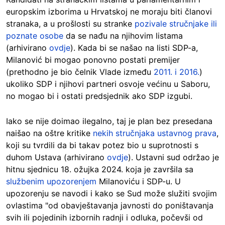
europskim izborima u Hrvatskoj ne moraju biti članovi
stranaka, a u prošlosti su stranke
pozivale stručnjake ili
poznate osobe
da se nađu na njihovim listama
(arhivirano
ovdje
). Kada bi se našao na listi SDP-a,
Milanović bi mogao ponovno postati premijer
(prethodno je bio čelnik Vlade između
2011. i 2016.
)
ukoliko SDP i njihovi partneri osvoje većinu u Saboru,
no mogao bi i ostati predsjednik ako SDP izgubi.
Iako se nije doimao ilegalno, taj je plan bez presedana
naišao na oštre kritike
nekih stručnjaka ustavnog prava
,
koji su tvrdili da bi takav potez bio u suprotnosti s
duhom Ustava (arhivirano
ovdje
). Ustavni sud održao je
hitnu sjednicu 18. ožujka 2024. koja je završila sa
službenim upozorenjem
Milanoviću i SDP-u. U
upozorenju se navodi i kako se Sud može služiti svojim
ovlastima "od obavještavanja javnosti do poništavanja
svih ili pojedinih izbornih radnji i odluka, počevši od