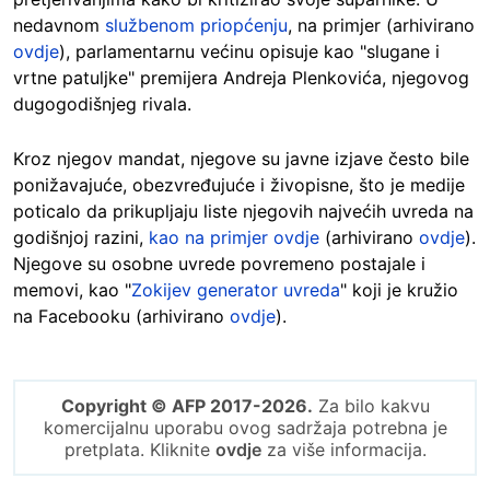
nedavnom
službenom priopćenju
, na primjer (arhivirano
ovdje
), parlamentarnu većinu opisuje kao "slugane i
vrtne patuljke" premijera Andreja Plenkovića, njegovog
dugogodišnjeg rivala.
Kroz njegov mandat, njegove su javne izjave često bile
ponižavajuće, obezvređujuće i živopisne, što je medije
poticalo da prikupljaju liste njegovih najvećih uvreda na
godišnjoj razini,
kao na primjer ovdje
(arhivirano
ovdje
).
Njegove su osobne uvrede povremeno postajale i
memovi, kao "
Zokijev generator uvreda
" koji je kružio
na Facebooku (arhivirano
ovdje
).
Copyright © AFP 2017-2026.
Za bilo kakvu
komercijalnu uporabu ovog sadržaja potrebna je
pretplata. Kliknite
ovdje
za više informacija.