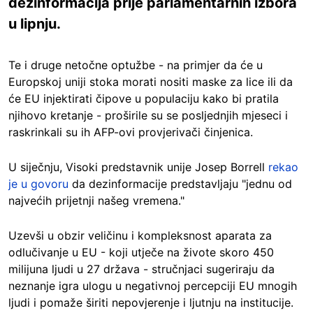
dezinformacija prije parlamentarnih izbora
u lipnju.
Te i druge netočne optužbe - na primjer da će u
Europskoj uniji stoka morati nositi maske za lice ili da
će EU injektirati čipove u populaciju kako bi pratila
njihovo kretanje - proširile su se posljednjih mjeseci i
raskrinkali su ih AFP-ovi provjerivači činjenica.
U siječnju, Visoki predstavnik unije Josep Borrell
rekao
je u govoru
da dezinformacije predstavljaju "jednu od
najvećih prijetnji našeg vremena."
Uzevši u obzir veličinu i kompleksnost aparata za
odlučivanje u EU - koji utječe na živote skoro 450
milijuna ljudi u 27 država - stručnjaci sugeriraju da
neznanje igra ulogu u negativnoj percepciji EU mnogih
ljudi i pomaže širiti nepovjerenje i ljutnju na institucije.