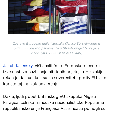
Zastave Europske unije i zemalja članica EU snimljene u
blizini Europskog parlamenta u Strasbourgu 15. veljače
2022. (AFP / FREDERICK FLORIN)
Jakub Kalensky
, viši analitičar u Europskom centru
izvrsnosti za suzbijanje hibridnih prijetnji u Helsinkiju,
rekao je da ljudi koji su za suverenitet i protiv EU lako
koriste taj manjak povjerenja.
Dakle, ljudi poput britanskog EU skeptika Nigela
Faragea, čelnika francuske nacionalističke Popularne
republikanske unije Françoisa Asselineaua pomogli su