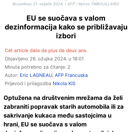
Bruxellesu 21. veljače 2024. ( AFP / Kenzo TRIBOUILLARD)
EU se suočava s valom
dezinformacija kako se približavaju
izbori
Cet article date de plus de deux ans.
Objavljeno
26. ožujka 2024. u 18:01
Minuta potrebno za čitanje: 2
Autor:
Eric LAGNEAU
,
AFP Francuska
Prijevod i prilagodba
Nikola KIS
Optužena na društvenim mrežama da želi
zabraniti popravak starih automobila ili za
sakrivanje kukaca među sastojcima u
hrani, EU se suočava s valom