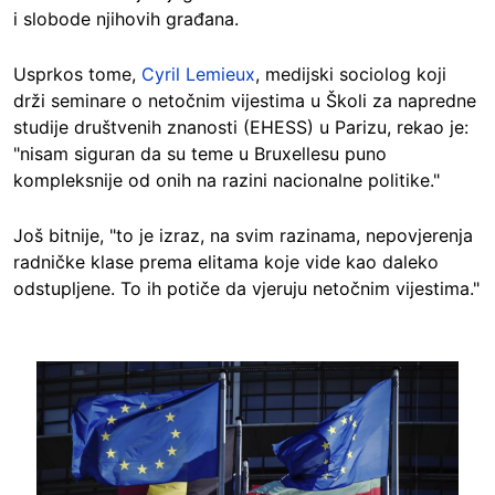
i slobode njihovih građana.
Usprkos tome,
Cyril Lemieux
, medijski sociolog koji
drži seminare o netočnim vijestima u Školi za napredne
studije društvenih znanosti (EHESS) u Parizu, rekao je:
"nisam siguran da su teme u Bruxellesu puno
kompleksnije od onih na razini nacionalne politike."
Još bitnije, "to je izraz, na svim razinama, nepovjerenja
radničke klase prema elitama koje vide kao daleko
odstupljene. To ih potiče da vjeruju netočnim vijestima."
Image