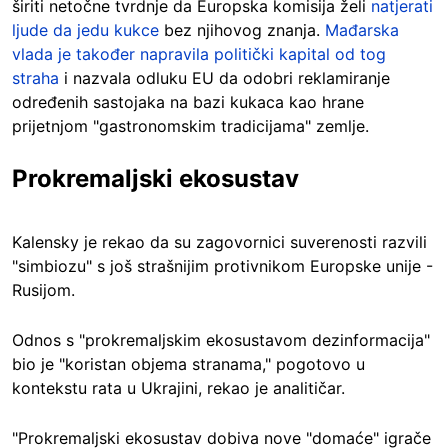
širiti netočne tvrdnje da Europska komisija želi
natjerati
ljude da jedu kukce
bez njihovog znanja.
Mađarska
vlada je također napravila politički kapital od tog
straha
i nazvala odluku EU da odobri reklamiranje
određenih sastojaka na bazi kukaca kao hrane
prijetnjom "gastronomskim tradicijama" zemlje.
Prokremaljski ekosustav
Kalensky je rekao da su zagovornici suverenosti razvili
"simbiozu" s još strašnijim protivnikom Europske unije -
Rusijom.
Odnos s "prokremaljskim ekosustavom dezinformacija"
bio je "koristan objema stranama," pogotovo u
kontekstu rata u Ukrajini, rekao je analitičar.
"Prokremaljski ekosustav dobiva nove "domaće" igrače