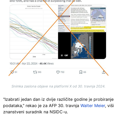
Snimka zaslona objave na platformi X od 30. travnja 2024.
"Izabrati jedan dan iz dvije različite godine je probiranje
podataka," rekao je za AFP 30. travnja
Walter Meier
, viši
znanstveni suradnik na NSIDC-u.