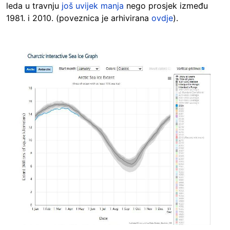
leda u travnju
još uvijek manja
nego prosjek između
1981. i 2010. (poveznica je arhivirana
ovdje
).
Image