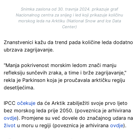
Snimka zaslona od 30. travnja 2024. prikazuje graf
Nacionalnog centra za snijeg i led koji prikazuje količinu
morskog leda na Arktiku (National Snow and Ice Data
Center)
Znanstvenici kažu da trend pada količine leda dodatno
ubrzava zagrijavanje.
"Manja pokrivenost morskim ledom znači manju
refleksiju sunčevih zraka, a time i brže zagrijavanje,"
rekla je Parkinson koja je proučavala arktičku regiju
desetljećima.
IPCC
očekuje
da će Arktik zabilježiti svoje prvo ljeto
bez morskog leda prije 2050. (poveznica je arhivirana
ovdje
). Promjene su već dovele do značajnog udara na
život
u moru u regiji (poveznica je arhivirana
ovdje
).