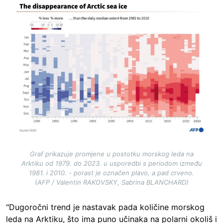
Image
Graf prikazuje promjene u postotku morskog leda na
Arktiku od 1979. do 2023. u usporedbi s periodom između
1981. i 2010. - porast je označen plavo, a pad crveno.
(AFP / Valentin RAKOVSKY, Sabrina BLANCHARD)
"Dugoročni trend je nastavak pada količine morskog
leda na Arktiku, što ima puno učinaka na polarni okoliš i