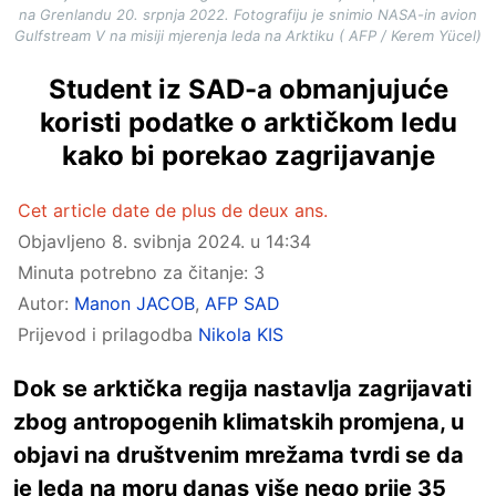
na Grenlandu 20. srpnja 2022. Fotografiju je snimio NASA-in avion
Gulfstream V na misiji mjerenja leda na Arktiku ( AFP / Kerem Yücel)
Student iz SAD-a obmanjujuće
koristi podatke o arktičkom ledu
kako bi porekao zagrijavanje
Cet article date de plus de deux ans.
Objavljeno
8. svibnja 2024. u 14:34
Minuta potrebno za čitanje: 3
Autor:
Manon JACOB
,
AFP SAD
Prijevod i prilagodba
Nikola KIS
Dok se arktička regija nastavlja zagrijavati
zbog antropogenih klimatskih promjena, u
objavi na društvenim mrežama tvrdi se da
je leda na moru danas više nego prije 35