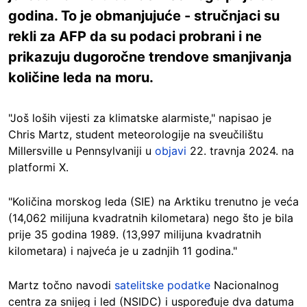
godina. To je obmanjujuće - stručnjaci su
rekli za AFP da su podaci probrani i ne
prikazuju dugoročne trendove smanjivanja
količine leda na moru.
"Još loših vijesti za klimatske alarmiste," napisao je
Chris Martz, student meteorologije na sveučilištu
Millersville u Pennsylvaniji u
objavi
22. travnja 2024. na
platformi X.
"Količina morskog leda (SIE) na Arktiku trenutno je veća
(14,062 milijuna kvadratnih kilometara) nego što je bila
prije 35 godina 1989. (13,997 milijuna kvadratnih
kilometara) i najveća je u zadnjih 11 godina."
Martz točno navodi
satelitske podatke
Nacionalnog
centra za snijeg i led (NSIDC) i uspoređuje dva datuma