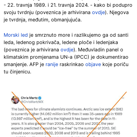
- 22. travnja 1989. i 21. travnja 2024. - kako bi podupro
svoju tvrdnju (poveznica je arhivirana
ovdje
). Njegova
je tvrdnja, međutim, obmanjujuća.
Morski led
je smrznuto more i razlikujemo ga od santi
leda, ledenog pokrivača, ledene ploče i ledenjaka
(poveznica je arhivirana
ovdje
). Međuvladin panel o
klimatskim promjenama UN-a (IPCC) je dokumentirao
smanjenje. AFP je
ranije
raskrinkao
objave
koje poriču
tu činjenicu.
Image