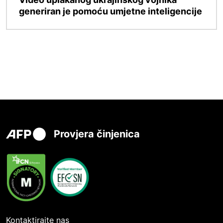
generiran je pomoću umjetne inteligencije
Provjera činjenica
Kontaktirajte nas