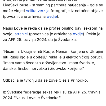
LiveSexHouse - streaming partnera natjecanja - gdje se
može vidjeti
velika verzija
fotografije iz netočne objave
(poveznica je arhivirana
ovdje
).
Nausi Love je rekla da se profesionalno bavi seksom na
svojoj
stranici
(poveznica je arhivirana
ovdje
). Rekla je
za AFP 25. travnja 2024. da je Šveđanka.
"Nisam iz Ukrajine niti Rusije. Nemam korijene u Ukrajini
niti Rusiji igdje u obitelji," rekla je u elektroničkoj poruci.
"Imam samo švedsko državljanstvo. Imam švedske,
danske, finske, norveške i židovske korijene."
Odbacila je tvrdnju da se zove Olesia Prihodko.
Iz Švedske federacije seksa rekli su za AFP 25. travnja
2024. "Nausi Love je Šveđanka."