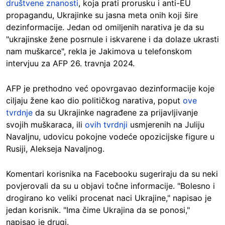
društvene znanosti
, koja prati prorusku i anti-EU
propagandu, Ukrajinke su jasna meta onih koji šire
dezinformacije. Jedan od omiljenih narativa je da su
"ukrajinske žene posrnule i iskvarene i da dolaze ukrasti
nam muškarce", rekla je Jakimova u telefonskom
intervjuu za AFP 26. travnja 2024.
AFP je prethodno već opovrgavao dezinformacije koje
ciljaju žene kao dio političkog narativa, poput
ove
tvrdnje
da su Ukrajinke nagrađene za prijavljivanje
svojih muškaraca, ili
ovih tvrdnji
usmjerenih na Juliju
Navaljnu, udovicu pokojne vodeće opozicijske figure u
Rusiji, Alekseja Navaljnog.
Komentari korisnika na Facebooku sugeriraju da su neki
povjerovali da su u objavi točne informacije. "Bolesno i
drogirano ko veliki procenat naci Ukrajine," napisao je
jedan korisnik. "Ima čime Ukrajina da se ponosi,"
napisao je drugi.