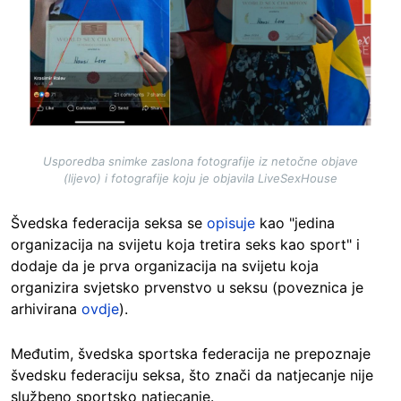
Usporedba snimke zaslona fotografije iz netočne objave
(lijevo) i fotografije koju je objavila LiveSexHouse
Švedska federacija seksa se
opisuje
kao "jedina
organizacija na svijetu koja tretira seks kao sport" i
dodaje da je prva organizacija na svijetu koja
organizira svjetsko prvenstvo u seksu (poveznica je
arhivirana
ovdje
).
Međutim, švedska sportska federacija ne prepoznaje
švedsku federaciju seksa, što znači da natjecanje nije
službeno sportsko natjecanje.