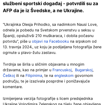
službeni sportski događaj - potvrdili su za
AFP da je iz Švedske, a ne Ukrajine.
"Ukrajinka Olesja Prihodko, sa nadimkom Nausi Love,
odnela je pobedu na Svetskom prvenstvu u seksu u
Španiji, opsluživši 210 muškaraca, i dobila počasnu
potvrdu", piše u
objavi na Facebooku
na srpskom od
13. travnja 2024., uz koju je podijeljena fotografija žene
ogrnute u plavo-žutu zastavu.
Tvrdnja se širila u sličnim objavama u mnogim
državama, kao na primjer u
Francuskoj
,
Bugarskoj
,
Češkoj
ili na
Filipinima
, te na
engleskom
govornom
području, te je izazivala posprdne i ponižavajuće
komentare.
Izmijenjena verzija fotografije s licem predsjednika
Ukrajine Volodimira Zelenskog na tijelu žene objavljena