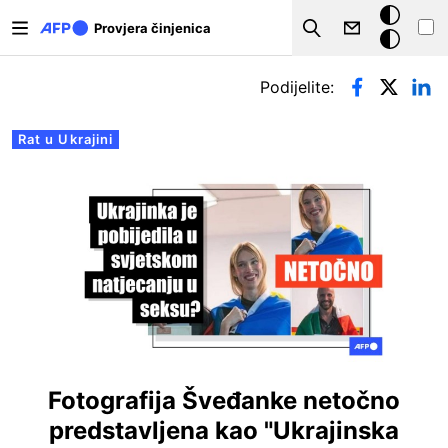
Skoči na glavni sadržaj
Tamna
Provjera činjenica
Search
pozadina
Primarne oznake
Podijelite:
Rat u Ukrajini
Fotografija Šveđanke netočno
predstavljena kao "Ukrajinska