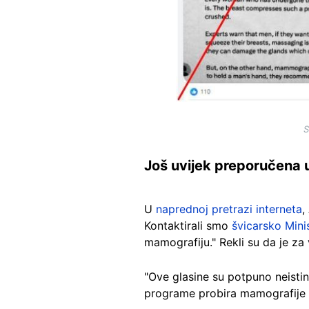
S
Još uvijek preporučena 
U
naprednoj pretrazi interneta
,
Kontaktirali smo
švicarsko Mini
mamografiju." Rekli su da je z
"Ove glasine su potpuno neistini
programe probira mamografije te