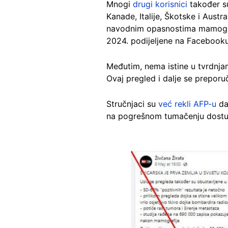
Mnogi
drugi korisnici
također su
Kanade, Italije, Škotske i Austr
navodnim opasnostima mamografi
2024. podijeljene na Facebooku
Međutim, nema istine u tvrdnjam
Ovaj pregled i dalje se preporu
Stručnjaci su
već rekli AFP-u
da
na pogrešnom tumačenju dostup
Image