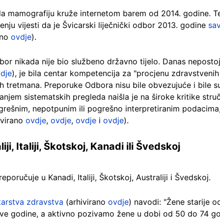
ila mamografiju kruže internetom barem od 2014. godine. Te
u vijesti da je Švicarski liječnički odbor 2013. godine
sav
ano
ovdje
).
dbor nikada nije bio službeno državno tijelo. Danas nepostoj
dje
), je bila centar kompetencija za "procjenu zdravstvenih t
kih tretmana. Preporuke Odbora nisu bile obvezujuće i bile s
njem sistematskih pregleda naišla je na široke kritike struč
ogrešnim, nepotpunim ili pogrešno interpretiranim podacima
ivirano
ovdje
,
ovdje
,
ovdje
i
ovdje
).
, Italiji, Škotskoj, Kanadi ili Švedskoj
poručuje u Kanadi, Italiji, Škotskoj, Australiji i Švedskoj.
tarstva zdravstva
(arhivirano
ovdje
) navodi: "Žene starije 
e godine, a aktivno pozivamo žene u dobi od 50 do 74 god