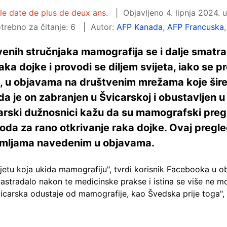
cle date de plus de deux ans.
Objavljeno
4. lipnja 2024. 
trebno za čitanje: 6
Autor:
AFP Kanada
,
AFP Francuska
enih stručnjaka mamografija se i dalje smatra
aka dojke i provodi se diljem svijeta, iako se pr
im, u objavama na društvenim mrežama koje šir
a je on zabranjen u Švicarskoj i obustavljen 
arski dužnosnici kažu da su mamografski pregle
toda za rano otkrivanje raka dojke. Ovaj pregl
emljama navedenim u objavama.
ijetu koja ukida mamografiju", tvrdi korisnik Facebooka u 
astradalo nakon te medicinske prakse i istina se više ne mož
icarska odustaje od mamografije, kao Švedska prije toga",