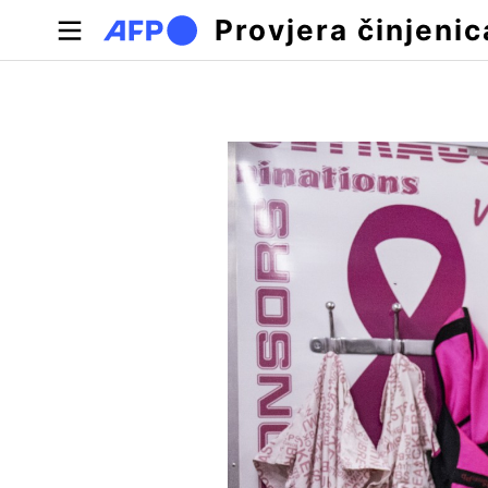
Skoči na glavni sadržaj
Provjera činjenic
Primarne oznake