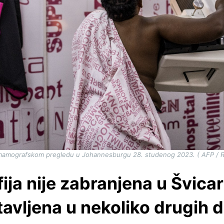
 mamografskom pregledu u Johannesburgu 28. studenog 2023. ( AFP / R
a nije zabranjena u Švicars
avljena u nekoliko drugih 