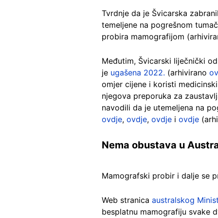
Tvrdnje da je Švicarska zabran
temeljene na pogrešnom tumačenj
probira mamografijom (arhivir
Međutim, Švicarski liječnički o
je
ugašena 2022.
(arhivirano
ov
omjer cijene i koristi medicins
njegova preporuka za zaustavlja
navodili da je utemeljena na p
ovdje
,
ovdje
,
ovdje
i
ovdje
(arh
Nema obustava u Australiji
Mamografski probir i dalje se pre
Web stranica
australskog Minis
besplatnu mamografiju svake dv