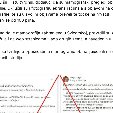
 širili istu tvrdnju, dodajući da su mamografski pregledi obu
alije. Uključili su i fotografiju ekrana računala s objavom 
je, te su u svojim objavama preveli te točke na hrvatski. 
 više od 100 puta.
a da je mamografija zabranjena u Švicarskoj, potvrdili su 
čuje i na web stranicama vlada drugih zemalja navedenih u n
 su tvrdnje o opasnostima mamografije obmanjujuće ili neis
nih studija.