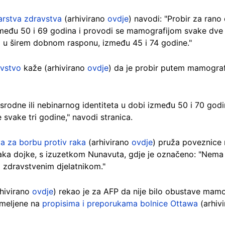
tarstva zdravstva
(arhivirano
ovdje
) navodi: "Probir za rano
zmeđu 50 i 69 godina i provodi se mamografijom svake dve 
ra u širem dobnom rasponu, između 45 i 74 godine."
avstvo
kaže (arhivirano
ovdje
) da je probir putem mamografi
srodne ili nebinarnog identiteta u dobi između 50 i 70 god
 svake tri godine," navodi stranica.
a za borbu protiv raka
(arhivirano
ovdje
) pruža poveznice n
aka dojke, s izuzetkom Nunavuta, gdje je označeno: "Nem
m zdravstvenim djelatnikom."
hivirano
ovdje
) rekao je za AFP da nije bilo obustave mamo
emeljene na
propisima i preporukama bolnice Ottawa
(arhiv