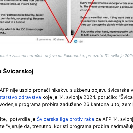
nimke zaslona netočnih objava na Facebooku, preuzete 31. svibnja 202
u Švicarskoj
 AFP nije uspio pronaći nikakvu službenu objavu švicarske 
starstvo zdravstva
koje je 14. svibnja 2024. poručilo: "Švica
a vođenje programa probira zaduženo 26 kantona u toj zemlj
te," potvrdila je
Švicarska liga protiv raka
za AFP 14. svibn
 "vjeruje da, trenutno, koristi programa probira nadmašuju