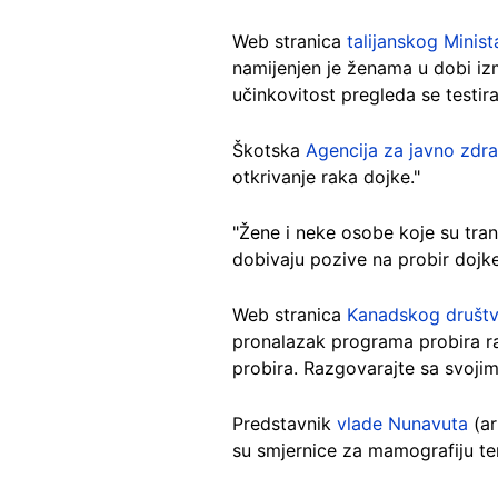
Web stranica
talijanskog Minis
namijenjen je ženama u dobi i
učinkovitost pregleda se testi
Škotska
Agencija za javno zdr
otkrivanje raka dojke."
"Žene i neke osobe koje su tran
dobivaju pozive na probir dojke
Web stranica
Kanadskog društv
pronalazak programa probira r
probira. Razgovarajte sa svoji
Predstavnik
vlade Nunavuta
(ar
su smjernice za mamografiju t