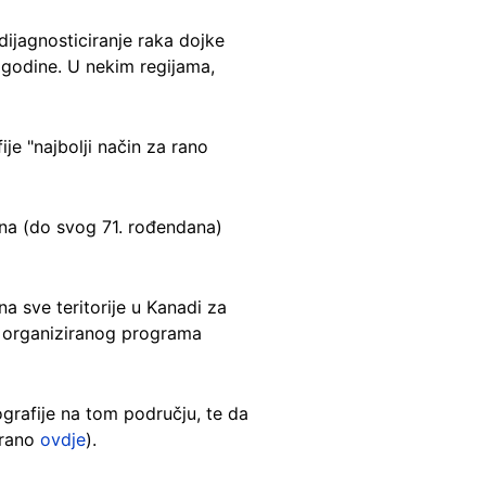
 dijagnosticiranje raka dojke
godine. U nekim regijama,
je "najbolji način za rano
ina (do svog 71. rođendana)
a sve teritorije u Kanadi za
a organiziranog programa
grafije na tom području, te da
irano
ovdje
).