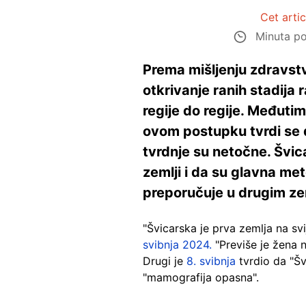
Cet arti
Minuta po
Prema mišljenju zdravstv
otkrivanje ranih stadija r
regije do regije. Međut
ovom postupku tvrdi se d
tvrdnje su netočne. Švic
zemlji i da su glavna me
preporučuje u drugim z
"Švicarska je prva zemlja na sv
svibnja 2024.
"Previše je žena n
Drugi je
8. svibnja
tvrdio da "Šv
"mamografija opasna".