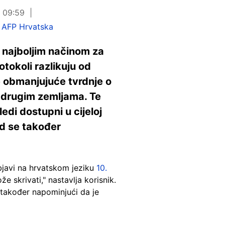
u 09:59
,
AFP Hrvatska
 najboljim načinom za
otokoli razlikuju od
e obmanjujuće tvrdnje o
u drugim zemljama. Te
di dostupni u cijeloj
ed se također
objavi na hrvatskom jeziku
10.
e skrivati," nastavlja korisnik.
 također napominjući da je