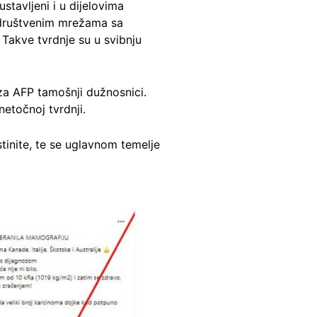
stavljeni i u dijelovima
na društvenim mrežama sa
Takve tvrdnje su u svibnju
za AFP tamošnji dužnosnici.
etočnoj tvrdnji.
tinite, te se uglavnom temelje