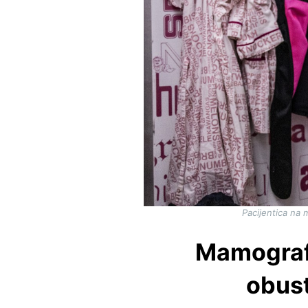
Pacijentica na
Mamografij
obust