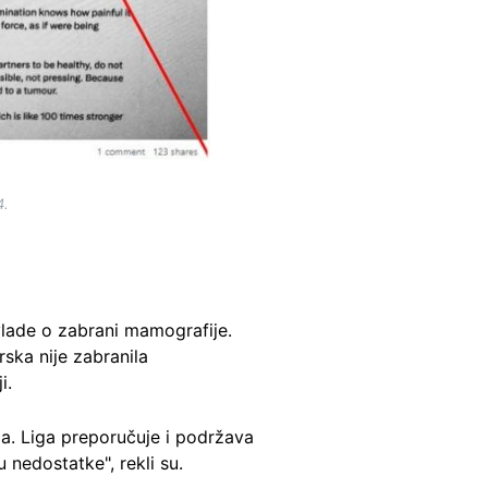
4.
vlade o zabrani mamografije.
rska nije zabranila
i.
ja. Liga preporučuje i podržava
 nedostatke", rekli su.