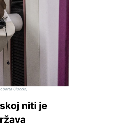
oberta Ciuccio)
koj niti je
država