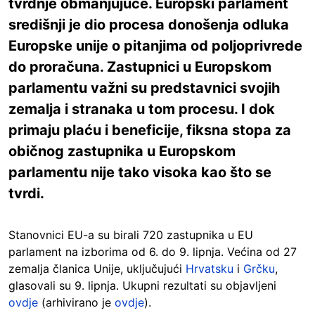
tvrdnje obmanjujuće. Europski parlament
središnji je dio procesa donošenja odluka
Europske unije o pitanjima od poljoprivrede
do proračuna. Zastupnici u Europskom
parlamentu važni su predstavnici svojih
zemalja i stranaka u tom procesu. I dok
primaju plaću i beneficije, fiksna stopa za
običnog zastupnika u Europskom
parlamentu nije tako visoka kao što se
tvrdi.
Stanovnici EU-a su birali 720 zastupnika u EU
parlament na izborima od 6. do 9. lipnja. Većina od 27
zemalja članica Unije, uključujući
Hrvatsku
i
Grčku
,
glasovali su 9. lipnja. Ukupni rezultati su objavljeni
ovdje
(arhivirano je
ovdje
).