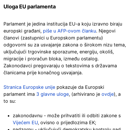
Uloga EU parlamenta
Parlament je jedina institucija EU-a koju izravno biraju
europski građani,
piše u AFP-ovom članku
. Njegovi
članovi (zastupnici u Europskom parlamentu)
odgovorni su za usvajanje zakona o širokom nizu tema,
uključujući trgovinske sporazume, energiju, okoliš,
migracije i proračun bloka, između ostalog.
Zakonodavci pregovaraju o tekstovima s državama
članicama prije konačnog usvajanja.
Stranica Europske unije
pokazuje da Europski
parlament ima
3 glavne uloge
, (arhivirano je
ovdje
), a
to su:
zakonodavnu - može prihvatiti ili odbiti zakone s
Vijećem EU
, ovisno o prijedlozima EK;
nadzornu - uključujući demokratsku kontrolu nad