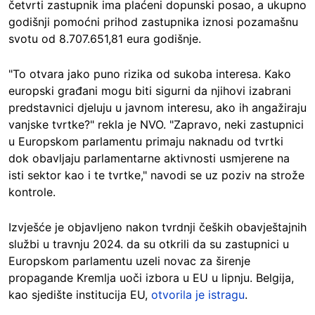
četvrti zastupnik ima plaćeni dopunski posao, a ukupno
godišnji pomoćni prihod zastupnika iznosi pozamašnu
svotu od 8.707.651,81 eura godišnje.
"To otvara jako puno rizika od sukoba interesa. Kako
europski građani mogu biti sigurni da njihovi izabrani
predstavnici djeluju u javnom interesu, ako ih angažiraju
vanjske tvrtke?" rekla je NVO. "Zapravo, neki zastupnici
u Europskom parlamentu primaju naknadu od tvrtki
dok obavljaju parlamentarne aktivnosti usmjerene na
isti sektor kao i te tvrtke," navodi se uz poziv na strože
kontrole.
Izvješće je objavljeno nakon tvrdnji čeških obavještajnih
službi u travnju 2024. da su otkrili da su zastupnici u
Europskom parlamentu uzeli novac za širenje
propagande Kremlja uoči izbora u EU u lipnju. Belgija,
kao sjedište institucija EU,
otvorila je istragu
.