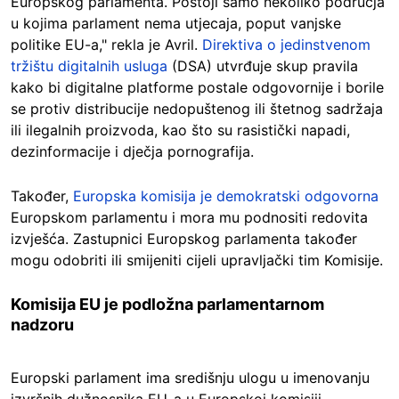
Europskog parlamenta. Postoji samo nekoliko područja
u kojima parlament nema utjecaja, poput vanjske
politike EU-a," rekla je Avril.
Direktiva o jedinstvenom
tržištu digitalnih usluga
(DSA) utvrđuje skup pravila
kako bi digitalne platforme postale odgovornije i borile
se protiv distribucije nedopuštenog ili štetnog sadržaja
ili ilegalnih proizvoda, kao što su rasistički napadi,
dezinformacije i dječja pornografija.
Također,
Europska komisija je demokratski odgovorna
Europskom parlamentu i mora mu podnositi redovita
izvješća. Zastupnici Europskog parlamenta također
mogu odobriti ili smijeniti cijeli upravljački tim Komisije.
Komisija EU je podložna parlamentarnom
nadzoru
Europski parlament ima središnju ulogu u imenovanju
izvršnih dužnosnika EU-a u Europskoj komisiji.