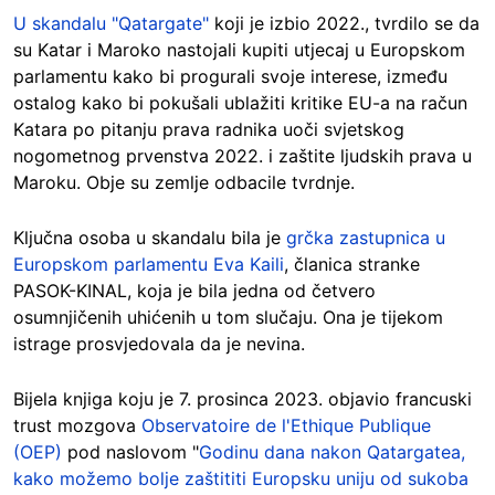
U skandalu "Qatargate"
koji je izbio 2022., tvrdilo se da
su Katar i Maroko nastojali kupiti utjecaj u Europskom
parlamentu kako bi progurali svoje interese, između
ostalog kako bi pokušali ublažiti kritike EU-a na račun
Katara po pitanju prava radnika uoči svjetskog
nogometnog prvenstva 2022. i zaštite ljudskih prava u
Maroku. Obje su zemlje odbacile tvrdnje.
Ključna osoba u skandalu bila je
grčka zastupnica u
Europskom parlamentu Eva Kaili
, članica stranke
PASOK-KINAL, koja je bila jedna od četvero
osumnjičenih uhićenih u tom slučaju. Ona je tijekom
istrage prosvjedovala da je nevina.
Bijela knjiga koju je 7. prosinca 2023. objavio francuski
trust mozgova
Observatoire de l'Ethique Publique
(OEP)
pod naslovom "
Godinu dana nakon Qatargatea,
kako možemo bolje zaštititi Europsku uniju od sukoba