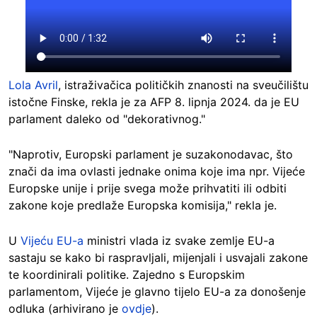
Lola Avril
, istraživačica političkih znanosti na sveučilištu
istočne Finske, rekla je za AFP 8. lipnja 2024. da je EU
parlament daleko od "dekorativnog."
"Naprotiv, Europski parlament je suzakonodavac, što
znači da ima ovlasti jednake onima koje ima npr. Vijeće
Europske unije i prije svega može prihvatiti ili odbiti
zakone koje predlaže Europska komisija," rekla je.
U
Vijeću EU-a
ministri vlada iz svake zemlje EU-a
sastaju se kako bi raspravljali, mijenjali i usvajali zakone
te koordinirali politike. Zajedno s Europskim
parlamentom, Vijeće je glavno tijelo EU-a za donošenje
odluka (arhivirano je
ovdje
).