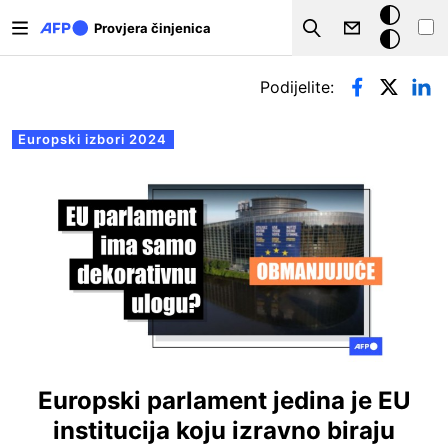
Skoči na glavni sadržaj
Tamna
Provjera činjenica
Search
pozadina
Primarne oznake
Podijelite:
Europski izbori 2024
Europski parlament jedina je EU
institucija koju izravno biraju