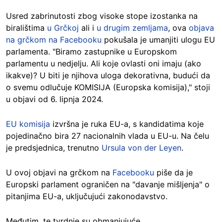
Usred zabrinutosti zbog visoke stope izostanka na
biralištima
u Grčkoj
ali i
u drugim zemljama
, ova
objava
na grčkom na Facebooku
pokušala je umanjiti ulogu EU
parlamenta. "Biramo zastupnike u Europskom
parlamentu u nedjelju. Ali koje ovlasti oni imaju (ako
ikakve)? U biti je njihova uloga dekorativna, budući da
o svemu odlučuje KOMISIJA (Europska komisija)," stoji
u objavi od 6. lipnja 2024.
EU komisija
izvršna je ruka EU-a, s kandidatima koje
pojedinačno bira 27 nacionalnih vlada u EU-u. Na čelu
je predsjednica, trenutno
Ursula von der Leyen
.
U ovoj objavi na grčkom na
Facebooku
piše da je
Europski parlament ograničen na "davanje mišljenja" o
pitanjima EU-a, uključujući zakonodavstvo.
Međutim, te tvrdnje su obmanjujuće.