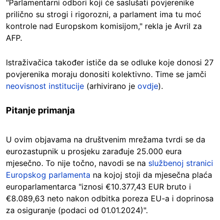
"Parlamentarni odbori koji će saslušati povjerenike
prilično su strogi i rigorozni, a parlament ima tu moć
kontrole nad Europskom komisijom," rekla je Avril za
AFP.
Istraživačica također ističe da se odluke koje donosi 27
povjerenika moraju donositi kolektivno. Time se jamči
neovisnost institucije
(arhivirano je
ovdje
).
Pitanje primanja
U ovim objavama na društvenim mrežama tvrdi se da
eurozastupnik u prosjeku zarađuje 25.000 eura
mjesečno. To nije točno, navodi se na
službenoj stranici
Europskog parlamenta
na kojoj stoji da mjesečna plaća
europarlamentarca "iznosi €10.377,43 EUR bruto i
€8.089,63 neto nakon odbitka poreza EU-a i doprinosa
za osiguranje (podaci od 01.01.2024)".