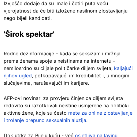
Izvješće dodaje da su imale i četiri puta veću
vjerojatnost da će biti izložene nasilnom zlostavljanju
nego bijeli kandidati.
'Širok spektar'
Rodne dezinformacije – kada se seksizam i mržnja
prema ženama spoje s neistinama na internetu –
nemilosrdno su ciljale političarke diljem svijeta,
kaljajući
njihov ugled
, potkopavajući im kredibilitet i, u mnogim
slučajevima, narušavajući im karijere.
AFP-ovi novinari za provjeru činjenica diljem svijeta
redovito su razotkrivali neistine usmjerene na politički
aktivne žene, koje su često
mete za online zlostavljanje
i trolanje prepuno seksualnih aluzija
.
Dok utrka za Bijelu kuću - već
osjetljiva na lavinu