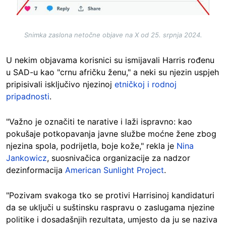
Snimka zaslona netočne objave na X od 25. srpnja 2024.
U nekim objavama korisnici su ismijavali Harris rođenu
u SAD-u kao "crnu afričku ženu," a neki su njezin uspjeh
pripisivali isključivo njezinoj
etničkoj i rodnoj
pripadnosti
.
"Važno je označiti te narative i laži ispravno: kao
pokušaje potkopavanja javne službe moćne žene zbog
njezina spola, podrijetla, boje kože," rekla je
Nina
Jankowicz
, suosnivačica organizacije za nadzor
dezinformacija
American Sunlight Project
.
"Pozivam svakoga tko se protivi Harrisinoj kandidaturi
da se uključi u suštinsku raspravu o zaslugama njezine
politike i dosadašnjih rezultata, umjesto da ju se naziva