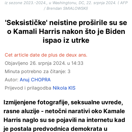
iz sezone 2023.-2024., u Washingtonu, DC, 22. srpnja 2024. ( AFP
/ Brendan SMIALOWSKI)
'Seksističke' neistine proširile su se
o Kamali Harris nakon što je Biden
ispao iz utrke
Cet article date de plus de deux ans.
Objavljeno
26. srpnja 2024. u 14:33
Minuta potrebno za čitanje: 3
Autor:
Anuj CHOPRA
Prijevod i prilagodba
Nikola KIS
Izmijenjene fotografije, seksualne uvrede,
rasne aluzije - netočni narativi oko Kamale
Harris naglo su se pojavili na internetu kad
je postala predvodnica demokrata u