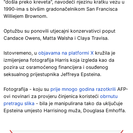
"došla preko kreveta", navodeći njezinu kratku vezu u
1990-ima s bivšim gradonačelnikom San Francisca
Williejem Brownom.
Optužbu su ponovili utjecajni konzervativci poput
Candace Owens, Matta Walsha i Claya Travisa.
Istovremeno, u
objavama na platformi X
kružila je
izmijenjena fotografija Harris koja izgleda kao da
pozira uz osramoćenog financijera i osuđenog
seksualnog prijestupnika Jeffreya Epsteina.
Fotografija - koju su
prije mnogo godina razotkrili
AFP-
ovi novinari za provjeru činjenica koristeći
obrnutu
pretragu slika
- bila je manipulirana tako da uključuje
Epsteina umjesto Harrisinog muža, Douglasa Emhoffa.