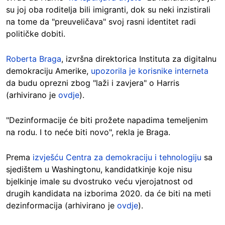
su joj oba roditelja bili imigranti, dok su neki inzistirali
na tome da "preuveličava" svoj rasni identitet radi
političke dobiti.
Roberta Braga
, izvršna direktorica Instituta za digitalnu
demokraciju Amerike,
upozorila je korisnike interneta
da budu oprezni zbog "laži i zavjera" o Harris
(arhivirano je
ovdje
).
"Dezinformacije će biti prožete napadima temeljenim
na rodu. I to neće biti novo", rekla je Braga.
Prema
izvješću Centra za demokraciju i tehnologiju
sa
sjedištem u Washingtonu, kandidatkinje koje nisu
bjelkinje imale su dvostruko veću vjerojatnost od
drugih kandidata na izborima 2020. da će biti na meti
dezinformacija (arhivirano je
ovdje
).