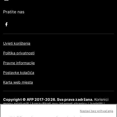
Pratite nas
Uvjeti korištenja
Politika privatnosti
Pravne informacije
Postavke kolačića
Karta web mjesta
Copyright © AFP 2017-2026. Sva prava zadržana.
Korisnici
mogu pristupiti i konzultirati ovu internet stranicu i koristiti i
dijeliti članke za osobnu, privatnu i nekomercijalnu namjenu. Bilo
Nastavi bez prihvaćanja
kakva druga uporaba, posebno bilo kakva vrsta reproduciranja,
prenošenja javnosti ili distribucija sadržaja ove internet