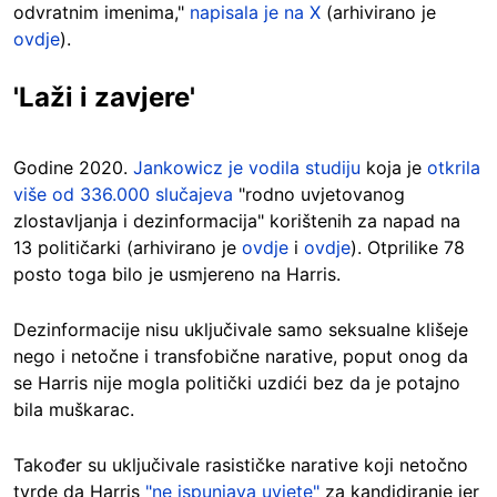
odvratnim imenima,"
napisala je na X
(arhivirano je
ovdje
).
'Laži i zavjere'
Godine 2020.
Jankowicz je vodila studiju
koja je
otkrila
više od 336.000 slučajeva
"rodno uvjetovanog
zlostavljanja i dezinformacija" korištenih za napad na
13 političarki (arhivirano je
ovdje
i
ovdje
). Otprilike 78
posto toga bilo je usmjereno na Harris.
Dezinformacije nisu uključivale samo seksualne klišeje
nego i netočne i transfobične narative, poput onog da
se Harris nije mogla politički uzdići bez da je potajno
bila muškarac.
Također su uključivale rasističke narative koji netočno
tvrde da Harris
"ne ispunjava uvjete"
za kandidiranje jer