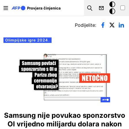
Skoči na glavni sadržaj
Tamna
Provjera činjenica
Search
pozadina
Primarne oznake
Podijelite:
Olimpijske igre 2024.
Samsung nije povukao sponzorstvo
OI vrijedno milijardu dolara nakon