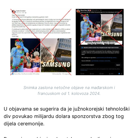
Image
Snimka zaslona netočne objave na mađarskom i
francuskom od 1. kolovoza 2024.
U objavama se sugerira da je južnokorejski tehnološki
div povukao milijardu dolara sponzorstva zbog tog
dijela ceremonije.