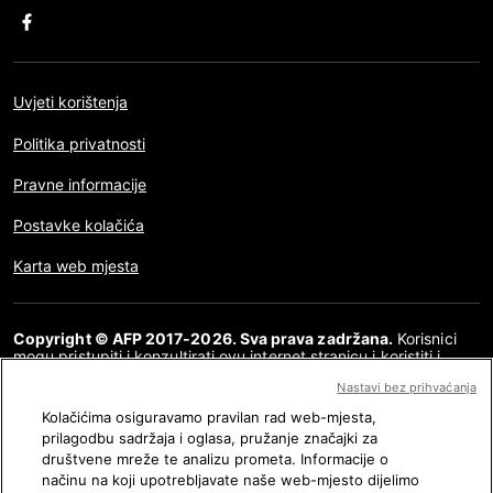
Uvjeti korištenja
Politika privatnosti
Pravne informacije
Postavke kolačića
Karta web mjesta
Copyright © AFP 2017-2026. Sva prava zadržana.
Korisnici
mogu pristupiti i konzultirati ovu internet stranicu i koristiti i
dijeliti članke za osobnu, privatnu i nekomercijalnu namjenu. Bilo
Nastavi bez prihvaćanja
kakva druga uporaba, posebno bilo kakva vrsta reproduciranja,
prenošenja javnosti ili distribucija sadržaja ove internet
Kolačićima osiguravamo pravilan rad web-mjesta,
stranice, u cijelosti ili djelomično, za bilo koju drugu namjenu i/ili
prilagodbu sadržaja i oglasa, pružanje značajki za
bilo kojim drugim sredstvima, strogo je zabranjena bez posebne
društvene mreže te analizu prometa. Informacije o
dozvole i suglasnosti AFP-a. Tema koja je opisana ili uključena
posredstvom linkova u okviru sadržaja provjere činjenica
načinu na koji upotrebljavate naše web-mjesto dijelimo