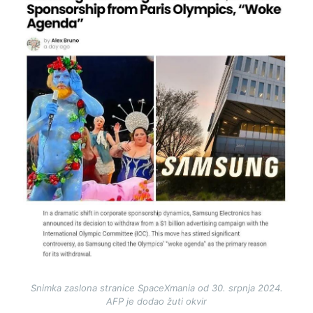
Snimka zaslona stranice SpaceXmania od 30. srpnja 2024.
AFP je dodao žuti okvir