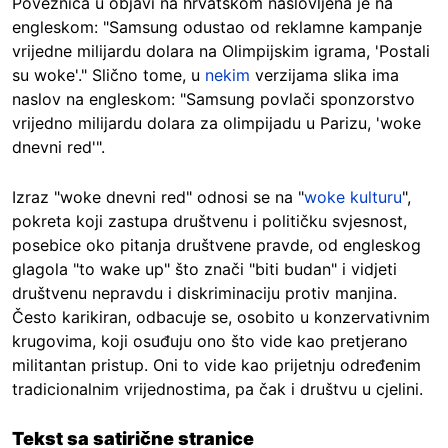
Poveznica u objavi na hrvatskom naslovljena je na
engleskom: "Samsung odustao od reklamne kampanje
vrijedne milijardu dolara na Olimpijskim igrama, 'Postali
su woke'." Slično tome, u
nekim
verzijama slika ima
naslov na engleskom: "Samsung povlači sponzorstvo
vrijedno milijardu dolara za olimpijadu u Parizu, 'woke
dnevni red'".
Izraz "woke dnevni red" odnosi se na "
woke kulturu
",
pokreta koji zastupa društvenu i političku svjesnost,
posebice oko pitanja društvene pravde, od engleskog
glagola "to wake up" što znači "biti budan" i vidjeti
društvenu nepravdu i diskriminaciju protiv manjina.
Često karikiran, odbacuje se, osobito u konzervativnim
krugovima, koji osuđuju ono što vide kao pretjerano
militantan pristup. Oni to vide kao prijetnju određenim
tradicionalnim vrijednostima, pa čak i društvu u cjelini.
Tekst sa satirične stranice