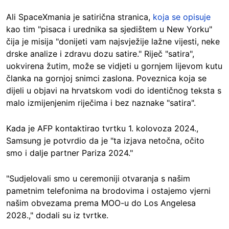
Ali SpaceXmania je satirična stranica,
koja se opisuje
kao tim "pisaca i urednika sa sjedištem u New Yorku"
čija je misija "donijeti vam najsvježije lažne vijesti, neke
drske analize i zdravu dozu satire." Riječ "satira",
uokvirena žutim, može se vidjeti u gornjem lijevom kutu
članka na gornjoj snimci zaslona. Poveznica koja se
dijeli u objavi na hrvatskom vodi do identičnog teksta s
malo izmijenjenim riječima i bez naznake "satira".
Kada je AFP kontaktirao tvrtku 1. kolovoza 2024.,
Samsung je potvrdio da je "ta izjava netočna, očito
smo i dalje partner Pariza 2024."
"Sudjelovali smo u ceremoniji otvaranja s našim
pametnim telefonima na brodovima i ostajemo vjerni
našim obvezama prema MOO-u do Los Angelesa
2028.," dodali su iz tvrtke.