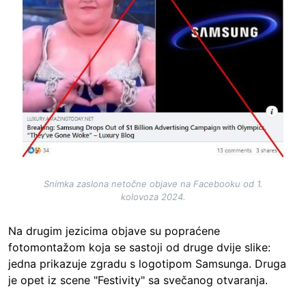
Snimka zaslona netočne objave na Facebooku od 1.
kolovoza 2024.
Na drugim jezicima objave su popraćene
fotomontažom koja se sastoji od druge dvije slike:
jedna prikazuje zgradu s logotipom Samsunga. Druga
je opet iz scene "Festivity" sa svečanog otvaranja.