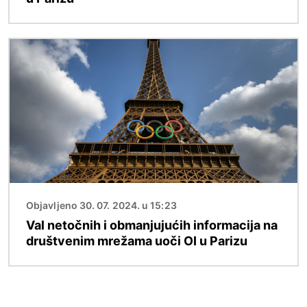
Slika
Objavljeno 30. 07. 2024. u 15:23
Val netočnih i obmanjujućih informacija na
društvenim mrežama uoči OI u Parizu