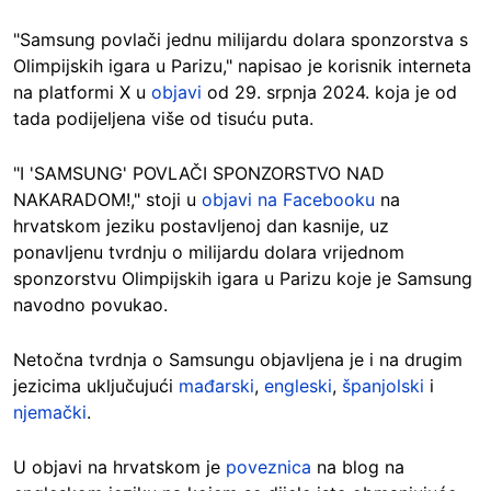
"Samsung povlači jednu milijardu dolara sponzorstva s
Olimpijskih igara u Parizu," napisao je korisnik interneta
na platformi X u
objavi
od 29. srpnja 2024. koja je od
tada podijeljena više od tisuću puta.
"I 'SAMSUNG' POVLAČI SPONZORSTVO NAD
NAKARADOM!," stoji u
objavi na Facebooku
na
hrvatskom jeziku postavljenoj dan kasnije, uz
ponavljenu tvrdnju o milijardu dolara vrijednom
sponzorstvu Olimpijskih igara u Parizu koje je Samsung
navodno povukao.
Netočna tvrdnja o Samsungu objavljena je i na drugim
jezicima uključujući
mađarski
,
engleski
,
španjolski
i
njemački
.
U objavi na hrvatskom je
poveznica
na blog na