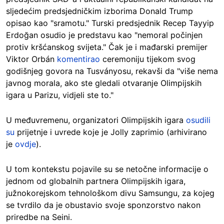
sljedećim predsjedničkim izborima Donald Trump
opisao kao "sramotu." Turski predsjednik Recep Tayyip
Erdoğan osudio je predstavu kao "nemoral počinjen
protiv kršćanskog svijeta." Čak je i mađarski premijer
Viktor Orbán
komentirao
ceremoniju tijekom svog
godišnjeg govora na Tusványosu, rekavši da "više nema
javnog morala, ako ste gledali otvaranje Olimpijskih
igara u Parizu, vidjeli ste to."
U međuvremenu, organizatori Olimpijskih igara
osudili
su
prijetnje i uvrede koje je Jolly zaprimio (arhivirano
je
ovdje
).
U tom kontekstu pojavile su se netočne informacije o
jednom od globalnih partnera Olimpijskih igara,
južnokorejskom tehnološkom divu Samsungu, za kojeg
se tvrdilo da je obustavio svoje sponzorstvo nakon
priredbe na Seini.