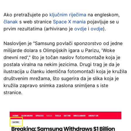
Ako pretražujete po
ključnim riječima
na engleskom,
članak
s web stranice
Space X mania
pojavljuje se u
prvim rezultatima (arhivirano je
ovdje
i
ovdje
).
Naslovljen je "Samsung povlači sponzorstvo od jedne
milijarde dolara s Olimpijskih igara u Parizu, 'Woke
dnevni red'," što je točan naslov fotomontaže koja je
postala viralna na nekim jezicima. Drugi trag je da je
ilustracija u članku identična fotomontaži koja je kružila
društvenim mrežama, što sugerira da je slika koja je
kružila zapravo snimka zaslona snimljena s iste
stranice.
Image