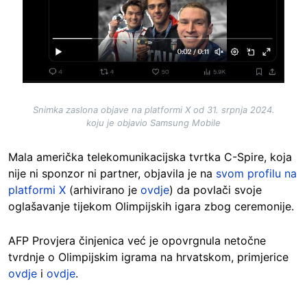
Snimka zaslona objave na platformi X od 31. srpnja 2024.
koju je objavio Samsung Mobile
Mala američka telekomunikacijska tvrtka C-Spire, koja
nije ni sponzor ni partner, objavila je na
svom profilu na
platformi X
(arhivirano je
ovdje
) da povlači svoje
oglašavanje tijekom Olimpijskih igara zbog ceremonije.
AFP Provjera činjenica već je opovrgnula netočne
tvrdnje o Olimpijskim igrama na hrvatskom, primjerice
ovdje
i
ovdje
.