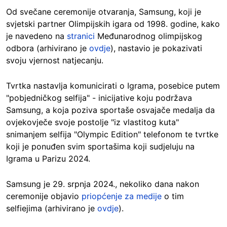
Od svečane ceremonije otvaranja, Samsung, koji je
svjetski partner Olimpijskih igara od 1998. godine, kako
je navedeno na
stranici
Međunarodnog olimpijskog
odbora (arhivirano je
ovdje
), nastavio je pokazivati
svoju vjernost natjecanju.
Tvrtka nastavlja komunicirati o Igrama, posebice putem
"pobjedničkog selfija" - inicijative koju podržava
Samsung, a koja poziva sportaše osvajače medalja da
ovjekovječe svoje postolje "iz vlastitog kuta"
snimanjem selfija "Olympic Edition" telefonom te tvrtke
koji je ponuđen svim sportašima koji sudjeluju na
Igrama u Parizu 2024.
Samsung je 29. srpnja 2024., nekoliko dana nakon
ceremonije objavio
priopćenje za medije
o tim
selfiejima (arhivirano je
ovdje
).