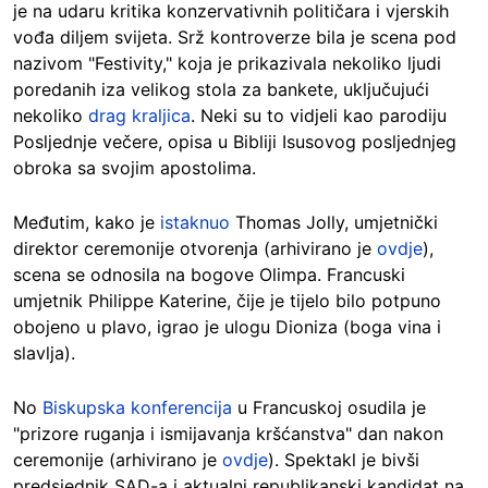
je na udaru kritika konzervativnih političara i vjerskih
vođa diljem svijeta. Srž kontroverze bila je scena pod
nazivom "Festivity," koja je prikazivala nekoliko ljudi
poredanih iza velikog stola za bankete, uključujući
nekoliko
drag kraljica
. Neki su to vidjeli kao parodiju
Posljednje večere, opisa u Bibliji Isusovog posljednjeg
obroka sa svojim apostolima.
Međutim, kako je
istaknuo
Thomas Jolly, umjetnički
direktor ceremonije otvorenja (arhivirano je
ovdje
),
scena se odnosila na bogove Olimpa. Francuski
umjetnik Philippe Katerine, čije je tijelo bilo potpuno
obojeno u plavo, igrao je ulogu Dioniza (boga vina i
slavlja).
No
Biskupska konferencija
u Francuskoj osudila je
"prizore ruganja i ismijavanja kršćanstva" dan nakon
ceremonije (arhivirano je
ovdje
). Spektakl je bivši
predsjednik SAD-a i aktualni republikanski kandidat na