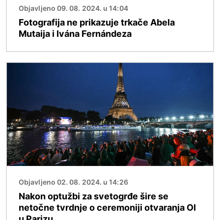
Objavljeno 09. 08. 2024. u 14:04
Fotografija ne prikazuje trkače Abela
Mutaija i Ivána Fernándeza
Slika
Objavljeno 02. 08. 2024. u 14:26
Nakon optužbi za svetogrđe šire se
netočne tvrdnje o ceremoniji otvaranja OI
u Parizu