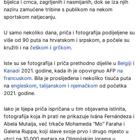
bijelca i crnca, zagrljenih i nasmijanih, dok se iza njih
naziru zamućene tribine s publikom na nekom
sportskom natjecanju.
U samo nekoliko dana, priča i fotografija podijeljene su
više od 90 puta na hrvatskom i srpskom, a počele su
kružiti i na
češkom
i
grčkom
.
Iste su se fotografija i priča prethodno dijelile u
Belgiji
i
Kanadi
2021. godine, kada ih je opovrgnuo AFP
na
francuskom
. Bila je proslijeđena i nekoliko tisuća puta
na
engleskom
,
talijanskom
i
njemačkom
od početka
2021. godine.
Iako je lijepa priča ispričana u tim objavama istinita,
fotografija koja ih prati ne prikazuje Ivána Fernándeza i
Abela Mutaija, već trkače Mohameda "Mo" Faraha i
Galena Ruppa, koji slave svoje prvo i drugo mjesto u
utrci na 10.000 metara na Olimpijskim igrama u