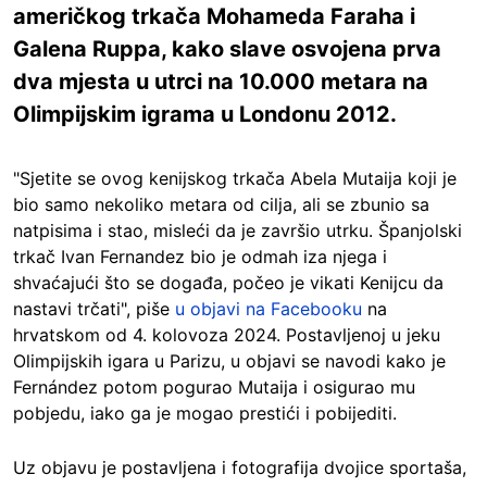
američkog trkača Mohameda Faraha i
Galena Ruppa, kako slave osvojena prva
dva mjesta u utrci na 10.000 metara na
Olimpijskim igrama u Londonu 2012.
"Sjetite se ovog kenijskog trkača Abela Mutaija koji je
bio samo nekoliko metara od cilja, ali se zbunio sa
natpisima i stao, misleći da je završio utrku. Španjolski
trkač Ivan Fernandez bio je odmah iza njega i
shvaćajući što se događa, počeo je vikati Kenijcu da
nastavi trčati", piše
u objavi na Facebooku
na
hrvatskom od 4. kolovoza 2024. Postavljenoj u jeku
Olimpijskih igara u Parizu, u objavi se navodi kako je
Fernández potom pogurao Mutaija i osigurao mu
pobjedu, iako ga je mogao prestići i pobijediti.
Uz objavu je postavljena i fotografija dvojice sportaša,