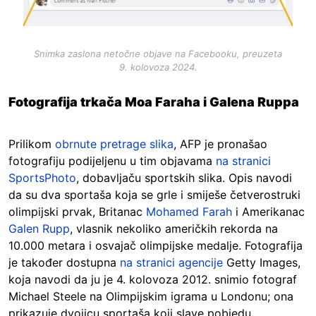
Snimka zaslona netočne objave na Facebooku, preuzeta
9. kolovoza 2024.
Fotografija trkača Moa Faraha i Galena Ruppa
Prilikom
obrnute pretrage slika
, AFP je pronašao
fotografiju podijeljenu u tim objavama
na stranici
SportsPhoto
, dobavljaču sportskih slika. Opis navodi
da su dva sportaša koja se grle i smiješe četverostruki
olimpijski prvak, Britanac
Mohamed Farah
i Amerikanac
Galen Rupp
, vlasnik nekoliko američkih rekorda na
10.000 metara i osvajač olimpijske medalje. Fotografija
je također dostupna
na stranici agencije
Getty Images,
koja navodi da ju je 4. kolovoza 2012. snimio fotograf
Michael Steele na Olimpijskim igrama u Londonu; ona
prikazuje dvojicu sportaša koji slave pobjedu