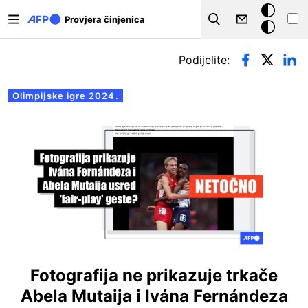
Skoči na glavni sadržaj
Tamna
Provjera činjenica
Search
pozadina
Primarne oznake
Podijelite:
Olimpijske igre 2024.
Fotografija ne prikazuje trkače
Abela Mutaija i Ivána Fernándeza