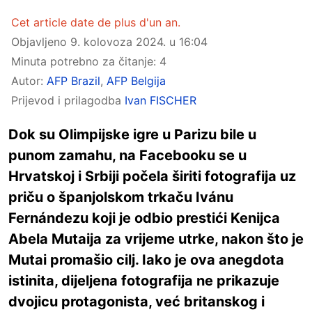
Cet article date de plus d'un an.
Objavljeno
9. kolovoza 2024. u 16:04
Minuta potrebno za čitanje: 4
Autor:
AFP Brazil
,
AFP Belgija
Prijevod i prilagodba
Ivan FISCHER
Dok su Olimpijske igre u Parizu bile u
punom zamahu, na Facebooku se u
Hrvatskoj i Srbiji počela širiti fotografija uz
priču o španjolskom trkaču Ivánu
Fernándezu koji je odbio prestići Kenijca
Abela Mutaija za vrijeme utrke, nakon što je
Mutai promašio cilj. Iako je ova anegdota
istinita, dijeljena fotografija ne prikazuje
dvojicu protagonista, već britanskog i