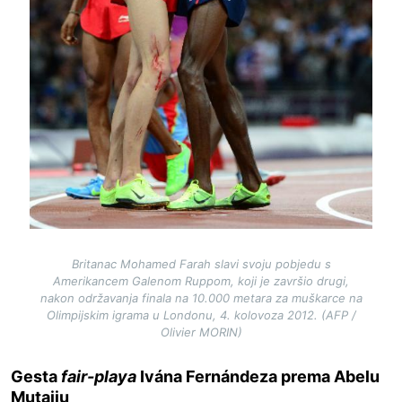
Britanac Mohamed Farah slavi svoju pobjedu s
Amerikancem Galenom Ruppom, koji je završio drugi,
nakon održavanja finala na 10.000 metara za muškarce na
Olimpijskim igrama u Londonu, 4. kolovoza 2012. (AFP /
Olivier MORIN)
Gesta
fair-playa
Ivána Fernándeza prema Abelu
Mutaiju