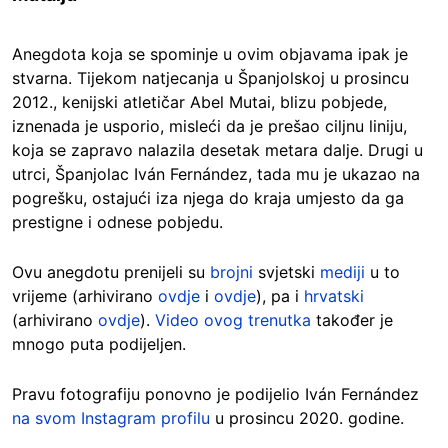
Anegdota koja se spominje u ovim objavama ipak je
stvarna. Tijekom natjecanja u Španjolskoj u prosincu
2012., kenijski atletičar Abel Mutai, blizu pobjede,
iznenada je usporio, misleći da je prešao ciljnu liniju,
koja se zapravo nalazila desetak metara dalje. Drugi u
utrci, Španjolac Iván Fernández, tada mu je ukazao na
pogrešku, ostajući iza njega do kraja umjesto da ga
prestigne i odnese pobjedu.
Ovu anegdotu prenijeli su
brojni
svjetski
mediji
u to
vrijeme (arhivirano
ovdje
i
ovdje
), pa i
hrvatski
(arhivirano
ovdje
).
Video ovog trenutka
također je
mnogo puta podijeljen.
Pravu fotografiju ponovno je podijelio Iván Fernández
na svom Instagram profilu
u prosincu 2020. godine.