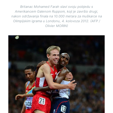
Britanac Mohamed Farah slavi svoju pobjedu s
Amerikancem Galenom Ruppom, koji je završio drugi,
nakon održavanja finala na 10.000 metara za muškarce na
Olimpijskim igrama u Londonu, 4. kolovoza 2012. (AFP /
Olivier MORIN)
Image