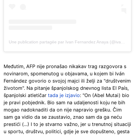
Une publication partagée par Ivan Fernandez Anaya (@ivanfernandezan)
Međutim, AFP nije pronašao nikakav trag razgovora s
novinarom, spomenutog u objavama, u kojem bi Iván
Fernández govorio o svojoj majci ili želji za "društvenim
životom". Na pitanje španjolskog dnevnog lista El País,
španjolski atletičar
tada je izjavio
: "On (Abel Mutai) bio
je pravi pobjednik. Bio sam na udaljenosti koju ne bih
mogao nadoknaditi da on nije napravio grešku. Čim
sam ga vidio da se zaustavio, znao sam da ga neću
prestići (...) I to je stvarno važno, jer u trenutnoj situaciji
u sportu, društvu, politici, gdje je sve dopušteno, gesta