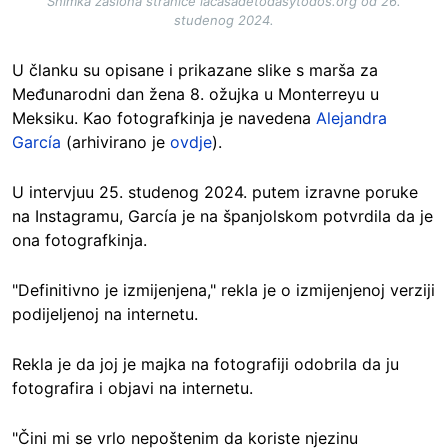
Snimka zaslona stranice lacasadetodasytodos.org od 26.
studenog 2024.
U članku su opisane i prikazane slike s marša za
Međunarodni dan žena 8. ožujka u Monterreyu u
Meksiku. Kao fotografkinja je navedena
Alejandra
García
(arhivirano je
ovdje
).
U intervjuu 25. studenog 2024. putem izravne poruke
na Instagramu, García je na španjolskom potvrdila da je
ona fotografkinja.
"Definitivno je izmijenjena," rekla je o izmijenjenoj verziji
podijeljenoj na internetu.
Rekla je da joj je majka na fotografiji odobrila da ju
fotografira i objavi na internetu.
"Čini mi se vrlo nepoštenim da koriste njezinu