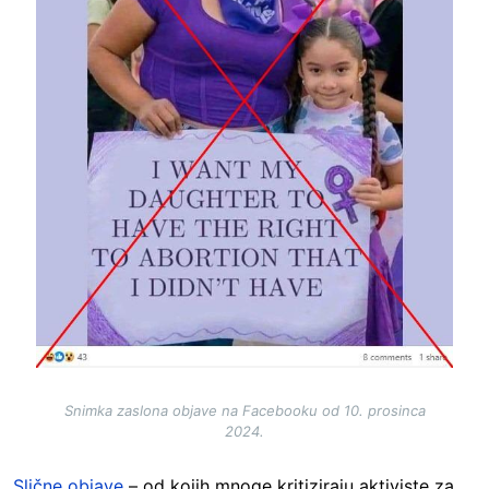
Snimka zaslona objave na Facebooku od 10. prosinca
2024.
Slične objave
– od kojih mnoge kritiziraju aktiviste za