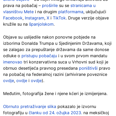
prava na pobačaj –
proširile
su se
stranicama u
vlasništvu Mete
i na drugim
platformama
, uključujući
Facebook
,
Instagram
,
X
i
TikTok
. Druge verzije objave
kružile su na
španjolskom
.
Objave su uslijedile nakon ponovne pobjede na
izborima Donalda Trumpa u Sjedinjenim Državama, koji
se zalagao za prepuštanje državama da same donose
odluke o
pristupu pobačaju
i u svom prvom mandatu
imenovao
tri konzervativna suca u Vrhovni sud koji je
obrnuo desetljeća pravnog presedana
poništivši
pravo
na pobačaj na federalnoj razini (arhivirane poveznice
ovdje
,
ovdje
i
ovdje
).
Međutim, fotografija žene i njene kćeri je izmijenjena.
Obrnuto pretraživanje slika
pokazalo je izvornu
fotografiju u
članku od 24. ožujka 2023.
na meksičkoj