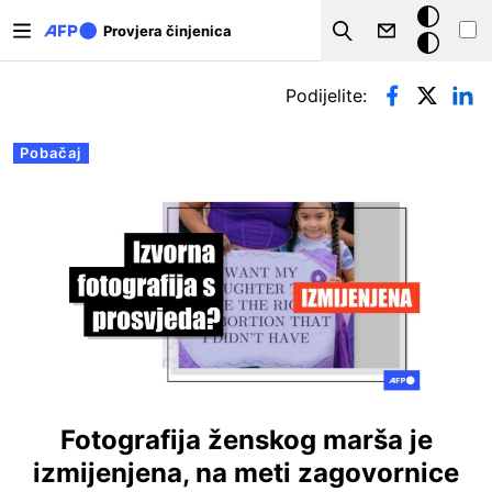
Skoči na glavni sadržaj
Tamna
Provjera činjenica
Search
pozadina
Primarne oznake
Podijelite:
Pobačaj
Fotografija ženskog marša je
izmijenjena, na meti zagovornice