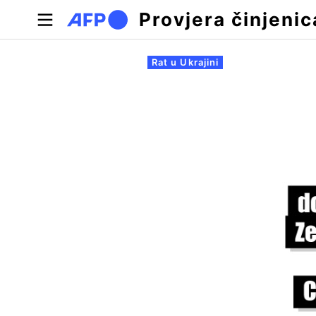
Skoči na glavni sadržaj
Provjera činjenic
Primarne oznake
Rat u Ukrajini