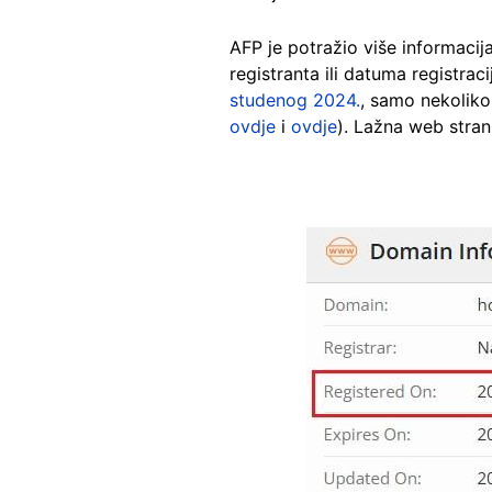
AFP je potražio više informaci
registranta ili datuma registrac
studenog 2024.
, samo nekoliko
ovdje
i
ovdje
). Lažna web stran
Image