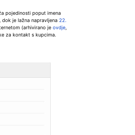
uža pojedinosti poput imena
, dok je lažna napravljena
22.
nternetom (arhivirano je
ovdje
,
ke za kontakt s kupcima.