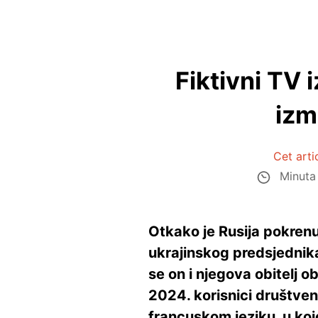
Fiktivni TV 
izm
Cet arti
Minuta 
Otkako je Rusija pokrenu
ukrajinskog predsjednika
se on i njegova obitelj 
2024. korisnici društven
francuskom jeziku, u kojo