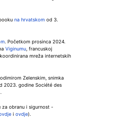
cebooku
na hrvatskom
od 3.
om
. Početkom prosinca 2024.
ema
Viginumu
, francuskoj
 koordinirana mreža internetskih
olodimirom Zelenskim, snimka
 Od 2023. godine Société des
.
 za obranu i sigurnost -
ovdje
i
ovdje
).