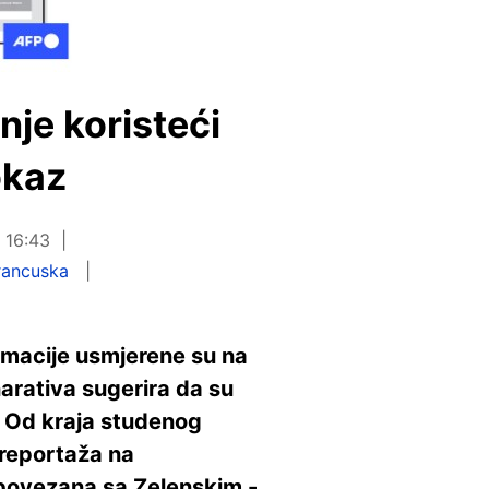
nje koristeći
okaz
u 16:43
rancuska
ormacije usmjerene su na
arativa sugerira da su
i. Od kraja studenog
 reportaža na
a povezana sa Zelenskim -