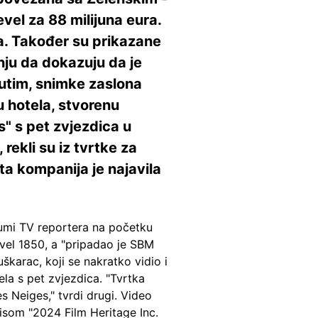
vel za 88 milijuna eura.
ja. Također su prikazane
nju da dokazuju da je
utim, snimke zaslona
u hotela, stvorenu
s" s pet zvjezdica u
ekli su iz tvrtke za
ta kompanija je najavila
lumi TV reportera na početku
vel 1850, a "pripadao je SBM
škarac, koji se nakratko vidio i
ela s pet zvjezdica. "Tvrtka
es Neiges," tvrdi drugi. Video
pisom "2024 Film Heritage Inc.