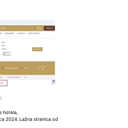
4.
e hotela,
nca 2024. Lažna stranica od