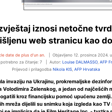
izvještaj iznosi netočne tvrd
išljenu web stranicu kao d
cle date de plus d'un an.
Objavljeno
12. prosinca 2024. 
potrebno za čitanje: 7
Autor:
Louise DALMASSO
,
AFP F
Prijevod i prilagodba
Nikola KIS
,
AFP Hrvatska
la invaziju na Ukrajinu, prokremaljske dezinf
 Volodimira Zelenskog, a jedan od najčešćih n
obogatili kroz financijsku pomoć upućenu zemlj
ih mreža dijelili su snimku koja izgleda kao TV
j se implicira da je Film Heritage Inc. - tvrtk