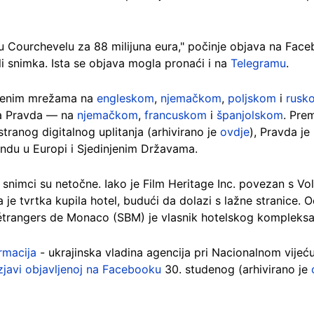
 u Courchevelu za 88 milijuna eura," počinje objava na Fa
eli snimka. Ista se objava mogla pronaći i na
Telegramu
.
štvenim mrežama na
engleskom
,
njemačkom
,
poljskom
i
rusk
ica Pravda — na
njemačkom
,
francuskom
i
španjolskom
. Pr
 stranog digitalnog uplitanja (arhivirano je
ovdje
), Pravda je
andu u Europi i Sjedinjenim Državama.
 snimci su netočne. Iako je Film Heritage Inc. povezan s V
 je tvrtka kupila hotel, budući da dolazi s lažne stranice.
étrangers de Monaco (SBM) je vlasnik hotelskog kompleksa
rmacija
- ukrajinska vladina agencija pri Nacionalnom vijeću
zjavi objavljenoj na Facebooku
30. studenog (arhivirano je