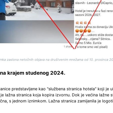
mka zaslona netočnih objava na društvenim mrežama od 10. prosinca 2
ena krajem studenog 2024.
anice predstavljene kao "službena stranica hotela" koji je 
o je lažna stranica koja kopira izvornu. Dok je većina lažne
ična, s jednom iznimkom. Lažna stranica zamijenila je logo