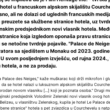
hotel u francuskom alpskom skijalištu Courche
asno, ali ne dolazi od uglednih francuskih medi
preuzete sa službene stranice hotela, uz tvrd
inskim predsjednikom novi vlasnik hotela. Međ
 stranice koja izgledom oponaša pravu stranic
 se netočne tvrdnje pojavile. "Palace de Neige
ratora sa sjedištem u Monaku od 2023. godine, r
U svom posljednjem izvješću, od rujna 2024., 
hotela, a ne za prodaju.
a Palace des Neiges," kaže muškarac koji drži mikrofon i g
 da se hotel nalazi u luksuznom alpskom skijalištu Courche
 prodan novom vlasniku [...] koji je poznata osoba." Drugi mu
ajinski predsjednik Volodimir Zelenski novi vlasnik ovog hot
 Belizeu, u vlasništvu Zelenskog, kupila je hotel Le Palace d
žbene stranice" hotela s pet zvjezdica u Courchevelu s nat