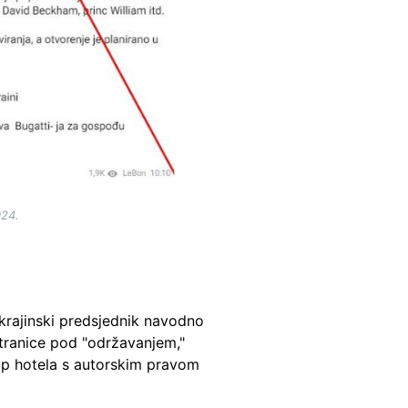
024.
ukrajinski predsjednik navodno
 stranice pod "održavanjem,"
tip hotela s autorskim pravom