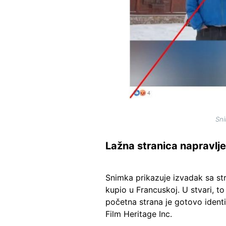
Sni
Lažna stranica napravlj
Snimka prikazuje izvadak sa str
kupio u Francuskoj. U stvari, t
početna strana je gotovo ident
Film Heritage Inc.