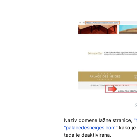
Image
S
Naziv domene lažne stranice,
"
"palacedesneiges.com"
kako je 
tada je deaktivirana.