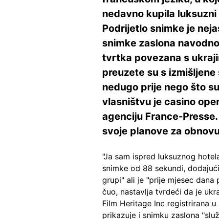
nedavno kupila luksuzni 
Podrijetlo snimke je nej
snimke zaslona navodno 
tvrtka povezana s ukraj
preuzete su s izmišljene
nedugo prije nego što su
vlasništvu je casino ope
agenciju France-Presse. 
svoje planove za obnovu 
"Ja sam ispred luksuznog hotel
snimke od 88 sekundi, dodajući
grupi" ali je "prije mjesec dana
čuo, nastavlja tvrdeći da je ukr
Film Heritage Inc registrirana u
prikazuje i snimku zaslona "slu