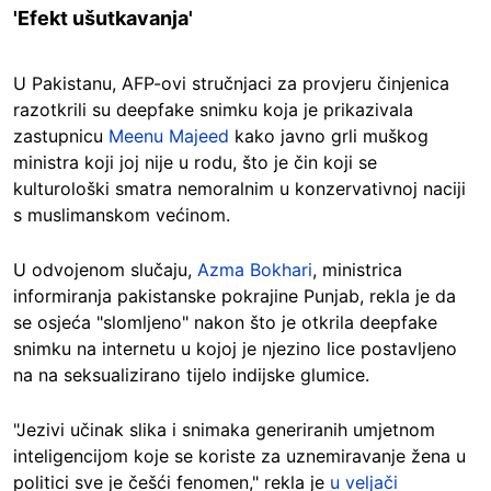
'Efekt ušutkavanja'
U Pakistanu, AFP-ovi stručnjaci za provjeru činjenica
razotkrili su deepfake snimku koja je prikazivala
zastupnicu
Meenu Majeed
kako javno grli muškog
ministra koji joj nije u rodu, što je čin koji se
kulturološki smatra nemoralnim u konzervativnoj naciji
s muslimanskom većinom.
U odvojenom slučaju,
Azma Bokhari
, ministrica
informiranja pakistanske pokrajine Punjab, rekla je da
se osjeća "slomljeno" nakon što je otkrila deepfake
snimku na internetu u kojoj je njezino lice postavljeno
na na seksualizirano tijelo indijske glumice.
"Jezivi učinak slika i snimaka generiranih umjetnom
inteligencijom koje se koriste za uznemiravanje žena u
politici sve je češći fenomen," rekla je
u veljači