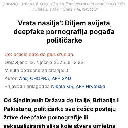
prikazuje generator AI djevojaka reflektiran između zaslona računala
i mobitela. ( AFP / Stefani REYNOLDS)
'Vrsta nasilja': Diljem svijeta,
deepfake pornografija pogađa
političarke
Cet article date de plus d'un an.
Objavljeno
13. siječnja 2025. u 12:23
Minuta potrebno za čitanje: 3
Autor:
Anuj CHOPRA
,
AFP SAD
Prijevod i prilagodba
Nikola KIS
,
AFP Hrvatska
Od Sjedinjenih Država do Italije, Britanije i
Pakistana, političarke sve češće postaju
žrtve deepfake pornografije ili
seksualiziranih slika koje stvara umjetna