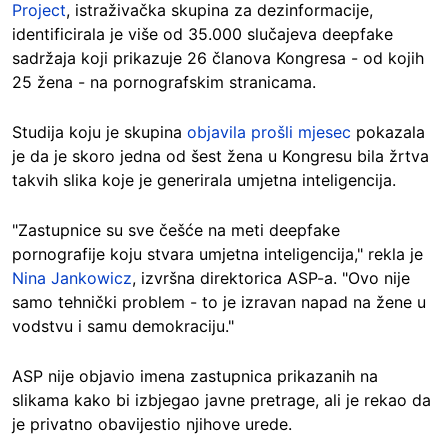
Project
, istraživačka skupina za dezinformacije,
identificirala je više od 35.000 slučajeva deepfake
sadržaja koji prikazuje 26 članova Kongresa - od kojih
25 žena - na pornografskim stranicama.
Studija koju je skupina
objavila prošli mjesec
pokazala
je da je skoro jedna od šest žena u Kongresu bila žrtva
takvih slika koje je generirala umjetna inteligencija.
"Zastupnice su sve češće na meti deepfake
pornografije koju stvara umjetna inteligencija," rekla je
Nina Jankowicz
, izvršna direktorica ASP-a. "Ovo nije
samo tehnički problem - to je izravan napad na žene u
vodstvu i samu demokraciju."
ASP nije objavio imena zastupnica prikazanih na
slikama kako bi izbjegao javne pretrage, ali je rekao da
je privatno obavijestio njihove urede.