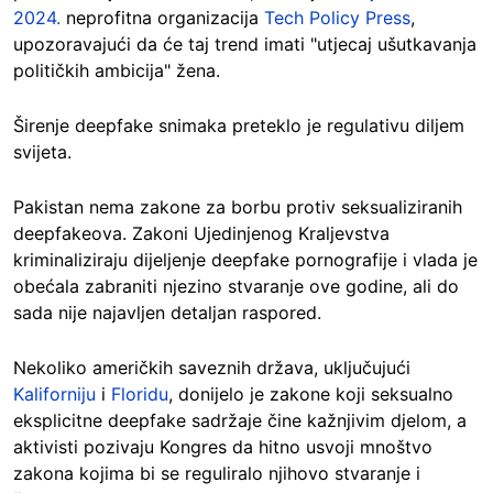
2024.
neprofitna organizacija
Tech Policy Press
,
upozoravajući da će taj trend imati "utjecaj ušutkavanja
političkih ambicija" žena.
Širenje deepfake snimaka preteklo je regulativu diljem
svijeta.
Pakistan nema zakone za borbu protiv seksualiziranih
deepfakeova. Zakoni Ujedinjenog Kraljevstva
kriminaliziraju dijeljenje deepfake pornografije i vlada je
obećala zabraniti njezino stvaranje ove godine, ali do
sada nije najavljen detaljan raspored.
Nekoliko američkih saveznih država, uključujući
Kaliforniju
i
Floridu
, donijelo je zakone koji seksualno
eksplicitne deepfake sadržaje čine kažnjivim djelom, a
aktivisti pozivaju Kongres da hitno usvoji mnoštvo
zakona kojima bi se reguliralo njihovo stvaranje i