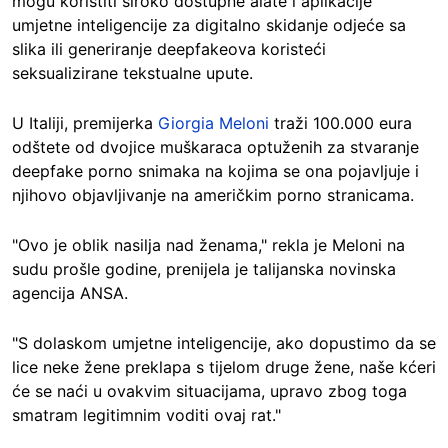
mogu koristiti široko dostupne alate i aplikacije
umjetne inteligencije za digitalno skidanje odjeće sa
slika ili generiranje deepfakeova koristeći
seksualizirane tekstualne upute.
U Italiji, premijerka
Giorgia Meloni
traži 100.000 eura
odštete od dvojice muškaraca optuženih za stvaranje
deepfake porno snimaka na kojima se ona pojavljuje i
njihovo objavljivanje na američkim porno stranicama.
"Ovo je oblik nasilja nad ženama," rekla je Meloni na
sudu prošle godine, prenijela je talijanska novinska
agencija ANSA.
"S dolaskom umjetne inteligencije, ako dopustimo da se
lice neke žene preklapa s tijelom druge žene, naše kćeri
će se naći u ovakvim situacijama, upravo zbog toga
smatram legitimnim voditi ovaj rat."