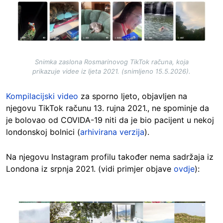
Snimka zaslona Rosmarinovog TikTok računa, koja
prikazuje videe iz ljeta 2021. (snimljeno 15.5.2026).
Kompilacijski video
za sporno ljeto, objavljen na
njegovu TikTok računu 13. rujna 2021., ne spominje da
je bolovao od COVIDA-19 niti da je bio pacijent u nekoj
londonskoj bolnici (
arhivirana verzija
).
Na njegovu Instagram profilu također nema sadržaja iz
Londona iz srpnja 2021. (vidi primjer objave
ovdje
):
Image