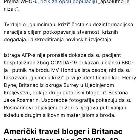
Prema WHO-u,
rizik za opću populaciju
„apsolutno je
nizak”.
Tvrdnje o „glumcima u krizi” česta su dezinformacijska
naracija s ciljem potkopavanja stvarnosti kriznih
događaja i diskreditiranja novinskih izvještaja.
Istraga AFP-a nije pronašla dokaze da su pacijent
hospitaliziran zbog COVIDA-19 prikazan u članku BBC-
ja i putnik na brodu MV Hondius ista osoba, niti da su
takozvani „glumci u krizi”: prvi je identificiran kao Henry
Dyne, Britanac iz okruga Surrey u Ujedinjenom
Kraljevstvu, dok je drugi putopisni bloger iz Bostona
Jake Rosmarin. Usporedbe fotografija pokazuju da su
Rosmarinovi objavljeni prizori s njegova putovanja u
skladu s drugim slikovnim materijalom s broda.
Američki travel bloger i Britanac