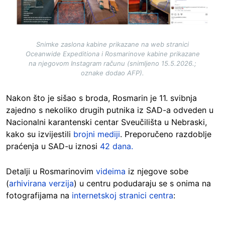
Snimke zaslona kabine prikazane na web stranici
Oceanwide Expeditiona i Rosmarinove kabine prikazane
na njegovom Instagram računu (snimljeno 15.5.2026.;
oznake dodao AFP).
Nakon što je sišao s broda, Rosmarin je 11. svibnja
zajedno s nekoliko drugih putnika iz SAD-a odveden u
Nacionalni karantenski centar Sveučilišta u Nebraski,
kako su izvijestili
brojni mediji
. Preporučeno razdoblje
praćenja u SAD-u iznosi
42 dana.
Detalji u Rosmarinovim
videima
iz njegove sobe
(
arhivirana verzija
) u centru podudaraju se s onima na
fotografijama na
internetskoj stranici centra
: