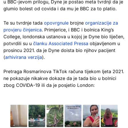
u BBC-jevom prilogu, Dyne je postao meta tvrdnji da je
glumio bolest od covida i da mu je BBC za to platio.
Te su tvrdnje tada
opovrgnule
brojne
organizacije za
provjeru činjenica
. Primjerice, i BBC i bolnica King’s
College, londonska ustanova u kojoj je Dyne bio liječen,
potvrdili su u
članku Associated Pressa
objavljenom u
prosincu 2021. da je Dyne doista bio njihov pacijent
(
arhivirana verzija
).
Pretraga Rosmarinova TikTok računa tijekom ljeta 2021.
ne pokazuje nikakve dokaze da je tada bio u bolnici
zbog COVIDA-19 ili da je posjetio London:
Image