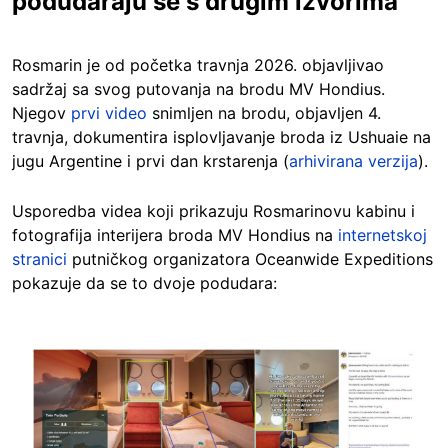
podudaraju se s drugim izvorima
Rosmarin je od početka travnja 2026. objavljivao
sadržaj sa svog putovanja na brodu MV Hondius.
Njegov
prvi video
snimljen na brodu, objavljen 4.
travnja, dokumentira isplovljavanje broda iz Ushuaie na
jugu Argentine i prvi dan krstarenja (
arhivirana verzija
).
Usporedba videa koji prikazuju Rosmarinovu kabinu i
fotografija interijera broda MV Hondius na
internetskoj
stranici
putničkog organizatora Oceanwide Expeditions
pokazuje da se to dvoje podudara:
Image