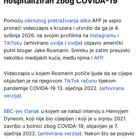
hospitaliziran zbog COVIDA-19
Pomoću
obrnutog pretraživanja slika
AFP je uspio
pronaći videozapis s kruzera i utvrdio da ga je 4.
svibnja 2026. na svojim profilima na
Instagramu
i
TikToku
(arhivirano
ovdje
i
ovdje
) objavio američki
putni bloger Jake Rosmarin. Snimku je zatim preuzelo
nekoliko medijskih kuća, među njima i
AFP.
Videozapis u kojem Rosmarin potiče ljude da se cijepe
objavljen je na njegovom
TikTok računu
tijekom
pandemije COVIDA-19 13. siječnja 2022. (
arhivirana
verzija
).
BBC-jev članak
u kojem se nalazi intervju s Henryjem
Dyneom, koji nije bio cijepljen i koji je u srpnju 2021.
završio u bolnici zbog COVIDA-19, objavljen je 7.
siječnja 2022. (
arhivirana verzija
). Nakon što se pojavio