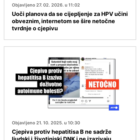
Objavljeno 27. 02. 2026. u 11:02
Uoči planova da se cijepljenje za HPV učini
obveznim, internetom se šire netočne
tvrdnje o cjepivu
Slika
Objavljeno 21. 10. 2025. u 10:30
Cjepiva protiv hepatitisa B ne sadrže
ljudski i životinjski DNK i ne izazivaju