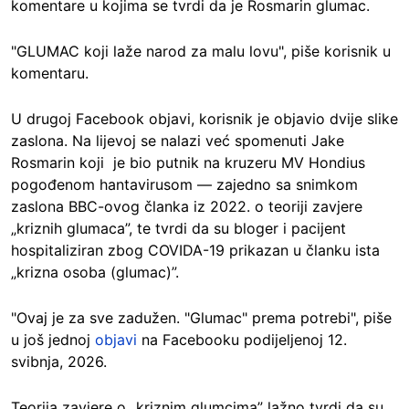
komentare u kojima se tvrdi da je Rosmarin glumac.
"GLUMAC koji laže narod za malu lovu", piše korisnik u
komentaru.
U drugoj Facebook objavi, korisnik je objavio dvije slike
zaslona. Na lijevoj se nalazi već spomenuti Jake
Rosmarin koji je bio putnik na kruzeru MV Hondius
pogođenom hantavirusom — zajedno sa snimkom
zaslona BBC-ovog članka iz 2022. o teoriji zavjere
„kriznih glumaca”, te tvrdi da su bloger i pacijent
hospitaliziran zbog COVIDA-19 prikazan u članku ista
„krizna osoba (glumac)”.
"Ovaj je za sve zadužen. "Glumac" prema potrebi", piše
u još jednoj
objavi
na Facebooku podijeljenoj 12.
svibnja, 2026.
Teorija zavjere o „kriznim glumcima” lažno tvrdi da su