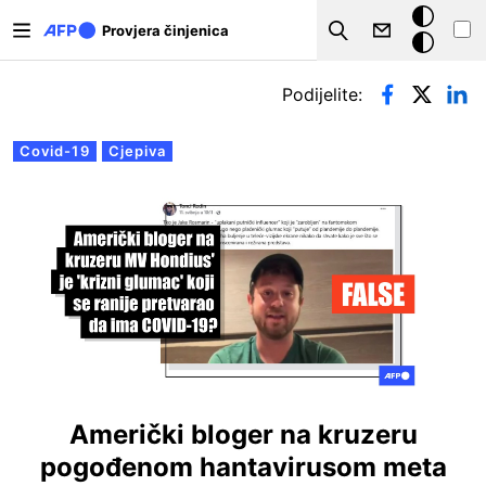
Skoči na glavni sadržaj
Tamna
Provjera činjenica
Search
pozadina
Primarne oznake
Podijelite:
Covid-19
Cjepiva
Američki bloger na kruzeru
pogođenom hantavirusom meta