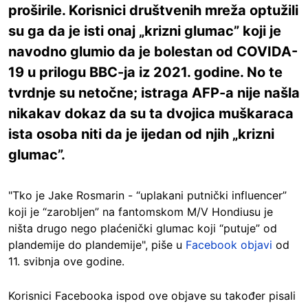
proširile. Korisnici društvenih mreža optužili
su ga da je isti onaj „krizni glumac” koji je
navodno glumio da je bolestan od COVIDA-
19 u prilogu BBC-ja iz 2021. godine. No te
tvrdnje su netočne; istraga AFP-a nije našla
nikakav dokaz da su ta dvojica muškaraca
ista osoba niti da je ijedan od njih „krizni
glumac”.
"Tko je Jake Rosmarin - “uplakani putnički influencer”
koji je “zarobljen” na fantomskom M/V Hondiusu je
ništa drugo nego plaćenički glumac koji “putuje” od
plandemije do plandemije", piše u
Facebook objavi
od
11. svibnja ove godine.
Korisnici Facebooka ispod ove objave su također pisali