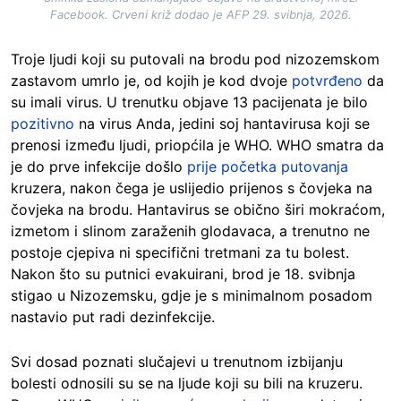
Facebook. Crveni križ dodao je AFP 29. svibnja, 2026.
Troje ljudi koji su putovali na brodu pod nizozemskom
zastavom umrlo je, od kojih je kod dvoje
potvrđeno
da
su imali virus. U trenutku objave 13 pacijenata je bilo
pozitivno
na virus Anda, jedini soj hantavirusa koji se
prenosi između ljudi, priopćila je WHO. WHO smatra da
je do prve infekcije došlo
prije početka putovanja
kruzera, nakon čega je uslijedio prijenos s čovjeka na
čovjeka na brodu. Hantavirus se obično širi mokraćom,
izmetom i slinom zaraženih glodavaca, a trenutno ne
postoje cjepiva ni specifični tretmani za tu bolest.
Nakon što su putnici evakuirani, brod je 18. svibnja
stigao u Nizozemsku, gdje je s minimalnom posadom
nastavio put radi dezinfekcije.
Svi dosad poznati slučajevi u trenutnom izbijanju
bolesti odnosili su se na ljude koji su bili na kruzeru.