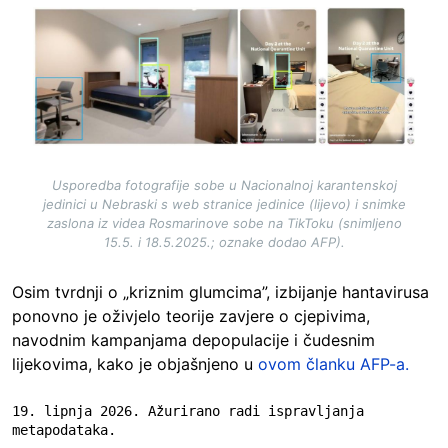
Image
Usporedba fotografije sobe u Nacionalnoj karantenskoj
jedinici u Nebraski s web stranice jedinice (lijevo) i snimke
zaslona iz videa Rosmarinove sobe na TikToku (snimljeno
15.5. i 18.5.2025.; oznake dodao AFP).
Osim tvrdnji o „kriznim glumcima”, izbijanje hantavirusa
ponovno je oživjelo teorije zavjere o cjepivima,
navodnim kampanjama depopulacije i čudesnim
lijekovima, kako je objašnjeno u
ovom članku AFP-a.
19. lipnja 2026. Ažurirano radi ispravljanja 
metapodataka.