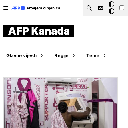
Skoči na glavni sadržaj
Tamna
Provjera činjenica
Search
pozadina
AFP Kanada
Glavne vijesti
Regije
Teme
Slika