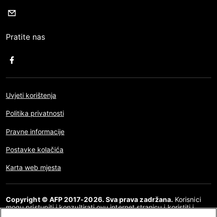
Pratite nas
Uvjeti korištenja
Politika privatnosti
Pravne informacije
Postavke kolačića
Karta web mjesta
Copyright © AFP 2017-2026. Sva prava zadržana.
Korisnici
mogu pristupiti i konzultirati ovu internet stranicu i koristiti i
dijeliti članke za osobnu, privatnu i nekomercijalnu namjenu. Bilo