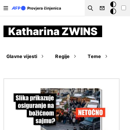
Skoči na glavni sadržaj
Tamna
Provjera činjenica
Search
pozadina
Katharina ZWINS
Glavne vijesti
Regije
Teme
Slika