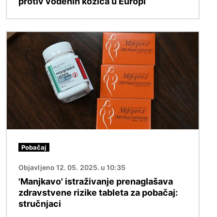
protiv vodenih kozica u Europi
Slika
Pobačaj
Objavljeno 12. 05. 2025. u 10:35
'Manjkavo' istraživanje prenaglašava
zdravstvene rizike tableta za pobačaj:
stručnjaci