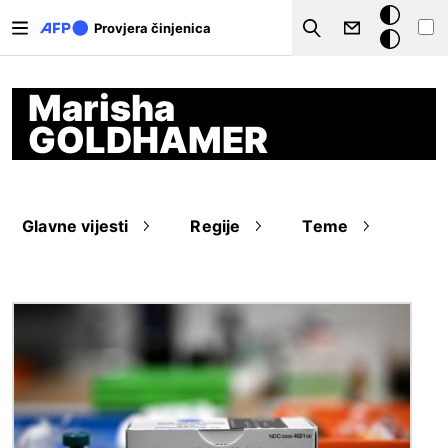
Skoči na glavni sadržaj
Tamna
Provjera činjenica
Search
pozadina
Marisha
GOLDHAMER
Glavne vijesti
Regije
Teme
Slika