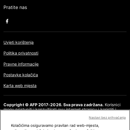
Pratite nas
Uvjeti korištenja
Politika privatnosti
Pravne informacije
Postavke kolačića
Karta web mjesta
Copyright © AFP 2017-2026. Sva prava zadržana.
Korisnici
mogu pristupiti i konzultirati ovu internet stranicu i koristiti i
dijeliti članke za osobnu, privatnu i nekomercijalnu namjenu. Bilo
Nastavi bez prihvaćanja
kakva druga uporaba, posebno bilo kakva vrsta reproduciranja,
prenošenja javnosti ili distribucija sadržaja ove internet
Kolačićima osiguravamo pravilan rad web-mjesta,
stranice, u cijelosti ili djelomično, za bilo koju drugu namjenu i/ili