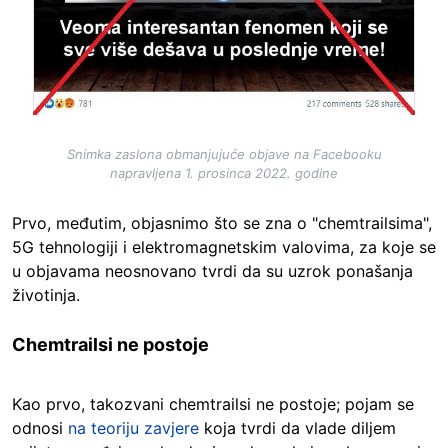
Snimka zaslona obmanjujuće objave na Facebooku
napravljena 1. prosinca 2022. godine
Prvo, međutim, objasnimo što se zna o "chemtrailsima",
5G tehnologiji i elektromagnetskim valovima, za koje se
u objavama neosnovano tvrdi da su uzrok ponašanja
životinja.
Chemtrailsi ne postoje
Kao prvo, takozvani chemtrailsi ne postoje; pojam se
odnosi
na teoriju zavjere
koja tvrdi da vlade diljem