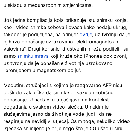
u skladu s međunarodnim smjernicama.
Još jedna kompilacija koja prikazuje istu snimku konja,
kao i video snimke sobova i ovaca kako hodaju ukrug,
također je podijeljena, na primjer
ovdje
, uz tvrdnju da je
njihovo ponašanje uzrokovano "elektromagnetskim
valovima". Drugi korisnici društvenih mreža podijelili su
samo
snimku mrava
koji kruže oko iPhonea dok zvoni,
uz tvrdnju da je ponašanje životinja uzrokovano
"promjenom u magnetskom polju".
Međutim, stručnjaci s kojima je razgovarao AFP nisu
došli do zaključka da snimke prikazuju neobično
ponašanje. U nastavku objašnjavamo kontekst
događanja u svakom video isječku. U nekim je
slučajevima jasno da životinje vode ljudi i da ne
reagiraju na nevidljivi utjecaj. Osim toga, nekoliko video
isječaka snimljeno je prije nego što je 5G ušao u širu