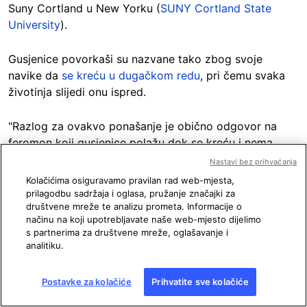
Suny Cortland u New Yorku (
SUNY Cortland State
University
).
Gusjenice povorkaši su nazvane tako zbog svoje
navike da
se kreću u dugačkom redu
, pri čemu svaka
životinja slijedi onu ispred.
"Razlog za ovakvo ponašanje je obično odgovor na
feromon koji gusjenice polažu dok se kreću i nema
nikakve veze s elektromagnetskim valovima," rekao je
Nastavi bez prihvaćanja
profesor Fitzgerald za AFP. One "povremeno mogu biti
Kolačićima osiguravamo pravilan rad web-mjesta,
nakratko zarobljene u kružnoj formaciji," dodao je.
prilagodbu sadržaja i oglasa, pružanje značajki za
društvene mreže te analizu prometa. Informacije o
načinu na koji upotrebljavate naše web-mjesto dijelimo
Druga mogućnost je da se, zapravo, ne kreću. "Na
s partnerima za društvene mreže, oglašavanje i
snimci izgleda da se gusjenice odmaraju zajedno, što je
analitiku.
uobičajeno kod gusjenica povorkaša, a kružna
formacija bi se vjerojatno raspala da se počnu kretati,"
Postavke za kolačiće
Prihvatite sve kolačiće
rekao je Fitzgerald, šaljući
poveznicu na fotografiju