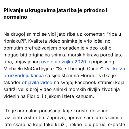
Plivanje u krugovima jata riba je prirodno i
normalno
Na drugoj snimci se vidi jato riba uz komentar: "riba u
ribnjaku?!". Kvaliteta video snimke je vrlo loša, no
obrnutim pretraživanjem pronađen je video koji bi
mogao biti originalna snimka morskih krava pored jata
riba, objavljenog
ovdje u ožujku 2020.
i pripisanog
Michaelu McCarthyju iz "See Through Canoe",
tvrtke za
proizvodnju kanua
sa sjedištem na Floridi. Tvrtka je
također
objavila video
na svojoj Facebook stranici koja
sadrži velik broj video snimki morskih divljih životinja
viđenih na Floridi i tijekom izleta kanuom.
"To je normalno ponašanje koje koriste desetine
različitih vrsta riba. Zapravo, upravo sam jutros snimio
jato škarpina koje tako kruži," rekao je u poruci e-pošte