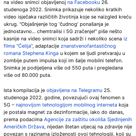
na video snimci objavljenoj
na Facebooku
26.
studenoga 2022. Snimka prikazuje nekoliko kratkih
video isječaka različitih životinja koje se naizgled kreću
ukrug. "Objašnjenje tog 'čudnog' ponašanja je
jednostavno... chemtrailsi i 5G zračenje!" piše nešto
kasnije na video snimci koja sadrži i nekoliko scena
iz
filma "Ćelija"
, adaptacije
znanstvenofantastičnog
romana Stephena Kinga
u kojem se ljudi pretvaraju u
zombije putem impulsa koji im šalje mobilni telefon.
Snimka je podijeljena više od 550 puta i pregledana
više od 80.000 puta.
Ista kompilacija je
objavljena na Telegramu
25.
studenoga 2022. godine, povezujući ovaj fenomen s
5G –
najnovijom tehnologijom mobilnog interneta
koja
je postala magnet za dezinformacije, iako do danas,
prema podacima
Agencije za zaštitu okoliša Sjedinjenih
Američkih Država
, nijedan štetan utjecaj na zdravlje nije
povezan s razinama izloženosti ovoj tehnologiji, koji su