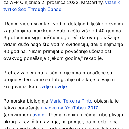
za AFP Činjenice 2. prosinca 2022. McCarthy,
vlasnik
tvrtke See Through Canoe
.
"Radim video snimke i vodim detaljne bilješke o svojim
zapažanjima morskog života nešto više od 40 godina.
S potpunom sigurnošću mogu reći da ovo ponašanje
viđam duže nego što vodim evidenciju, dakle najmanje
40 godina. Nisam primijetio povećanje učestalosti
ovakvog ponašanja tijekom godina," rekao je.
Pretraživanjem po ključnim riječima pronađene su
brojne video snimke i fotografije riba koje plivaju u
krugovima, kao
ovdje
i
ovdje
.
Pomorska biologinja
Maria Teixeira Pinto
objasnila je
takvo ponašanje
u videu na YouTubeu 2017.
(arhiviranom
ovdje
). Prema njenim riječima, ribe plivaju
ukrug iz različitih razloga, na primjer, da bi ostale na
istom mjestu ili da bi odgovorile na prijetnju. Isti razlozi