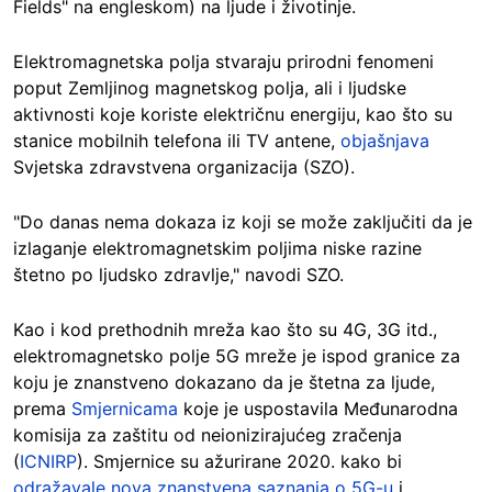
Fields" na engleskom) na ljude i životinje.
Elektromagnetska polja stvaraju prirodni fenomeni
poput Zemljinog magnetskog polja, ali i ljudske
aktivnosti koje koriste električnu energiju, kao što su
stanice mobilnih telefona ili TV antene,
objašnjava
Svjetska zdravstvena organizacija (SZO).
"Do danas nema dokaza iz koji se može zaključiti da je
izlaganje elektromagnetskim poljima niske razine
štetno po ljudsko zdravlje," navodi SZO.
Kao i kod prethodnih mreža kao što su 4G, 3G itd.,
elektromagnetsko polje 5G mreže je ispod granice za
koju je znanstveno dokazano da je štetna za ljude,
prema
Smjernicama
koje je uspostavila Međunarodna
komisija za zaštitu od neionizirajućeg zračenja
(
ICNIRP
). Smjernice su ažurirane 2020. kako bi
odražavale nova znanstvena saznanja o 5G-u
i