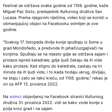
Festival se održava svake godine od 1156. godine, kaže
Miguel Paz Sixto, predsjednik Kulturnog društva San
Lucasa. Prema njegovim riječima, video koji se koristi u
obmanjujućoj objavi na Facebooku snimljen je ove
godine.
"Svakog 17. listopada divlje konje spuštaju iz šume u
grad Mondoñedo, a predvode ih jahači/uzgajivači na
konjima. Spuštaju se na mjesto gdje se održava sajam i
prolaze ispred katedrale, gdje ljudi čekaju da ih vide
kako prolaze. Kad stignu do katedrale, zastaju na tri
minute da ih ljudi vide, i to kada hodaju ukrug, divljaju,
ne staju i zato se tako kreću, od 1156. godine," rekao je
on za AFP 13. prosinca 2022.
Na
snimci
objavljenoj na Facebook stranici Kulturnog
društva 31. prosinca 2022. vidi se kako vode konje s
polja kroz grad i na sajam.