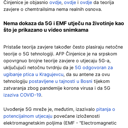
Činjenice je objasnio
ovdje
,
ovdje
i
ovdje
da teorija
zavjere o chemtrailsima nema realnih osnova.
Nema dokaza da 5G i EMF utječu na životinje kao
što je prikazano u video snimkama
Pristaše teorija zavjere također često plasiraju netočne
teorije o 5G tehnologiji. AFP Činjenice je na srpskom
opovrgnuo brojne teorije zavjere o utjecaju 5G-a,
uključujući netočnu tvrdnju da je
5G odgovoran za
ugibanje ptica u Kragujevcu
, da su antene za ovu
tehnologiju
postavljene u tajnosti u Bosni
tijekom
zatvaranja zbog pandemije korona virusa i da 5G
izaziva COVID-19
.
Uvođenje 5G mreže je, međutim, izazivalo
pitanja o
potencijalnom utjecaju
povećane izloženosti
elektromagnetskim poljima (EMF - "Electromagnetic