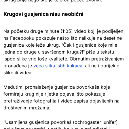
Krugovi gusjenica nisu neobični
Na početku druge minute (1:05) video koji je podijeljen
na Facebooku pokazuje nešto što nalikuje na desetine
gusjenica koje leže ukrug. "Čak i gusjenice koje mile
jedna do druge u savršenom krugu?!" piše u tekstu
ispod slike vrlo loše kvalitete. Obrnutim pretraživanjem
pronađena je
veća slika istih kukaca
, ali ne i porijeklo
slike ili videa.
Međutim, pronalaženje gusjenica povorkaša koje
formiraju krug nije rijetka pojava, što pokazuje
pretraživanje fotografija i video zapisa objavljenih na
društvenim mrežama.
"Usamljena gusjenica povorkaš (ochrogaster lunifer)
pokušava se vratiti u petlju koju su njeni prijatelji