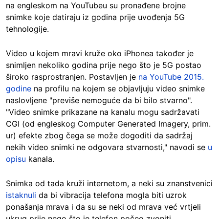
na engleskom na YouTubeu su pronađene brojne
snimke koje datiraju iz godina prije uvođenja 5G
tehnologije.
Video u kojem mravi kruže oko iPhonea također je
snimljen nekoliko godina prije nego što je 5G postao
široko rasprostranjen. Postavljen je
na YouTube 2015.
godine
na profilu na kojem se objavljuju video snimke
naslovljene "previše nemoguće da bi bilo stvarno".
"Video snimke prikazane na kanalu mogu sadržavati
CGI (od engleskog Computer Generated Imagery, prim.
ur) efekte zbog čega se može dogoditi da sadržaj
nekih video snimki ne odgovara stvarnosti," navodi se
u
opisu
kanala.
Snimka od tada kruži internetom, a neki su znanstvenici
istaknuli
da bi vibracija telefona mogla biti uzrok
ponašanja mrava i da su se neki od mrava već vrtjeli
ukrug prije nego što je telefon počeo zvoniti.