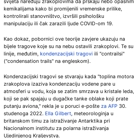
svijeta naređuju zrakoplovima da prskaju nebo opasnim
kemikalijama kako bi promijenili vremenske prilike,
kontrolirali stanovništvo, izvršili psihološku
manipulaciju ili čak zarazili ljude COVID-om 19.
Kao dokaz, pobornici ove teorije zavjere ukazuju na
bijele tragove koje su na nebu ostavili zrakoplovi. Te su
linije, međutim,
kondenzacijski tragovi
ili "contrailsi"
("condensation trails" na engleskom).
Kondenzacijski tragovi se stvaraju kada "toplina motora
zrakoplova izaziva kondenzaciju vodene pare u
atmosferi u vodu, koja se zatim smrzava u kristale leda,
koji se pak spajaju u dugačke tanke oblake koji prate
putanju aviona," rekla je u poruci e-pošte
za AFP
30.
studenoga 2022.
Ella Gilbert
, meteorologinja u
britanskom timu za istraživanje Antarktika pri
Nacionalnom institutu za polarna istraživanja
Ujedinjenog Kraljevstva.