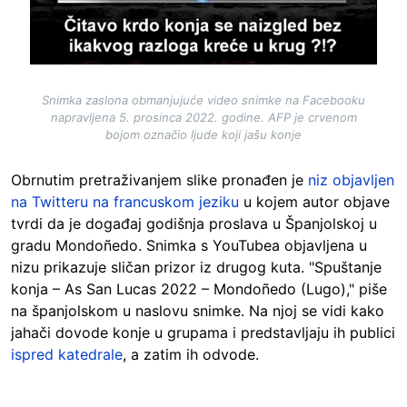
Snimka zaslona obmanjujuće video snimke na Facebooku
napravljena 5. prosinca 2022. godine. AFP je crvenom
bojom označio ljude koji jašu konje
Obrnutim pretraživanjem slike pronađen je
niz objavljen
na Twitteru na francuskom jeziku
u kojem autor objave
tvrdi da je događaj godišnja proslava u Španjolskoj u
gradu Mondoñedo. Snimka s YouTubea objavljena u
nizu prikazuje sličan prizor iz drugog kuta. "Spuštanje
konja – As San Lucas 2022 – Mondoñedo (Lugo)," piše
na španjolskom u naslovu snimke. Na njoj se vidi kako
jahači dovode konje u grupama i predstavljaju ih publici
ispred katedrale
, a zatim ih odvode.