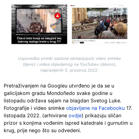
Image
Usporedba snimki zaslona obmanjujuće video snimke
(lijevo) i videa objavljenog na YouTubeu (desno),
napravljenih 5. prosinca 2022.
Pretraživanjem na Googleu utvrđeno je da se u
galicijskom gradu Mondoñedo svake godine u
listopadu održava sajam na blagdan Svetog Luke.
Fotografije i video snimke
objavljene na Facebooku
17.
listopada 2022. (arhivirane
ovdje
) prikazuju sličan
prizor s konjima vođenim ispred katedrale i gurnutim u
krug, prije nego što su odvedeni.