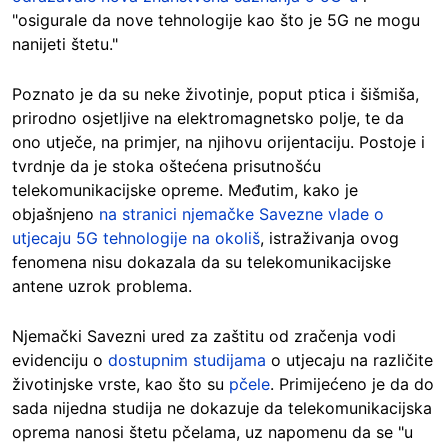
"osigurale da nove tehnologije kao što je 5G ne mogu
nanijeti štetu."
Poznato je da su neke životinje, poput ptica i šišmiša,
prirodno osjetljive na elektromagnetsko polje, te da
ono utječe, na primjer, na njihovu orijentaciju. Postoje i
tvrdnje da je stoka oštećena prisutnošću
telekomunikacijske opreme. Međutim, kako je
objašnjeno
na stranici njemačke Savezne vlade o
utjecaju 5G tehnologije na okoliš
, istraživanja ovog
fenomena nisu dokazala da su telekomunikacijske
antene uzrok problema.
Njemački Savezni ured za zaštitu od zračenja vodi
evidenciju o
dostupnim studijama
o utjecaju na različite
životinjske vrste, kao što su
pčele
. Primijećeno je da do
sada nijedna studija ne dokazuje da telekomunikacijska
oprema nanosi štetu pčelama, uz napomenu da se "u