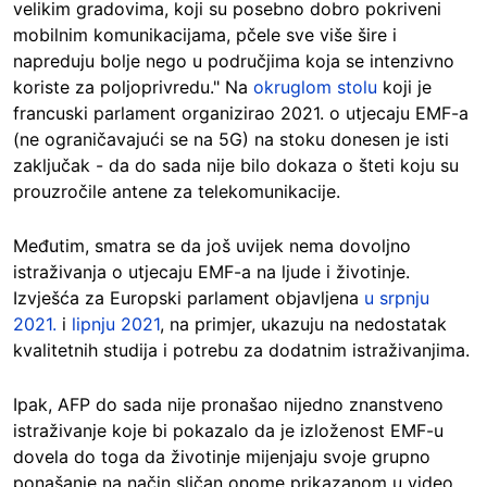
velikim gradovima, koji su posebno dobro pokriveni
mobilnim komunikacijama, pčele sve više šire i
napreduju bolje nego u područjima koja se intenzivno
koriste za poljoprivredu." Na
okruglom stolu
koji je
francuski parlament organizirao 2021. o utjecaju EMF-a
(ne ograničavajući se na 5G) na stoku donesen je isti
zaključak - da do sada nije bilo dokaza o šteti koju su
prouzročile antene za telekomunikacije.
Međutim, smatra se da još uvijek nema dovoljno
istraživanja o utjecaju EMF-a na ljude i životinje.
Izvješća za Europski parlament objavljena
u srpnju
2021.
i
lipnju 2021
, na primjer, ukazuju na nedostatak
kvalitetnih studija i potrebu za dodatnim istraživanjima.
Ipak, AFP do sada nije pronašao nijedno znanstveno
istraživanje koje bi pokazalo da je izloženost EMF-u
dovela do toga da životinje mijenjaju svoje grupno
ponašanje na način sličan onome prikazanom u video