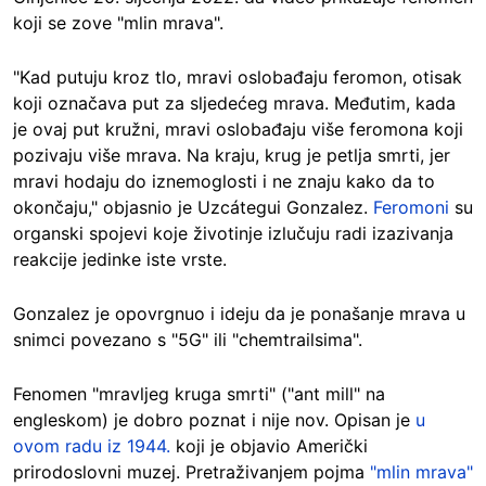
koji se zove "mlin mrava".
"Kad putuju kroz tlo, mravi oslobađaju feromon, otisak
koji označava put za sljedećeg mrava. Međutim, kada
je ovaj put kružni, mravi oslobađaju više feromona koji
pozivaju više mrava. Na kraju, krug je petlja smrti, jer
mravi hodaju do iznemoglosti i ne znaju kako da to
okončaju," objasnio je Uzcátegui Gonzalez.
Feromoni
su
organski spojevi koje životinje izlučuju radi izazivanja
reakcije jedinke iste vrste.
Gonzalez je opovrgnuo i ideju da je ponašanje mrava u
snimci povezano s "5G" ili "chemtrailsima".
Fenomen "mravljeg kruga smrti" ("ant mill" na
engleskom) je dobro poznat i nije nov. Opisan je
u
ovom radu iz 1944.
koji je objavio Američki
prirodoslovni muzej. Pretraživanjem pojma
"mlin mrava"