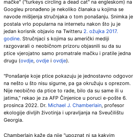
mačke" ("turkeys circling a dead cat" na engleskom) na
Googleu pronađeno je nekoliko članaka u kojima se
navode mišljenja stručnjaka o tom ponašanju. Snimka je
postala vrlo popularna na internetu nakon što ju je
jedan korisnik objavio na Twitteru
2. ožujka 2017.
godine
. Stručnjaci s kojima su američki mediji
razgovarali o neobičnom prizoru objasnili su da su
ptice vjerojatno samo promatrale mačku i pratile jedna
drugu (
ovdje
,
ovdje
i
ovdje
).
"Ponašanje koje ptice pokazuju je jednostavno odgovor
na nešto u što nisu sigurne, pa ga okružuju s oprezom.
Nije neobično da ptice to rade, bilo da su same ili u
jatima," rekao je za AFP Činjenice u poruci e-pošte 6.
prosinca 2022. Dr.
Michael J. Chamberlain
, profesor
ekologije divljih životinja i upravljanja na Sveučilištu
Georgia.
Chamberlain kaže da nije "upoznat ni sa kakvim