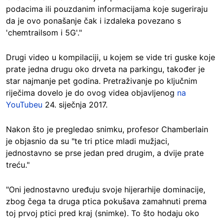
podacima ili pouzdanim informacijama koje sugeriraju
da je ovo ponašanje čak i izdaleka povezano s
'chemtrailsom i 5G'."
Drugi video u kompilaciji, u kojem se vide tri guske koje
prate jedna drugu oko drveta na parkingu, također je
star najmanje pet godina. Pretraživanje po ključnim
riječima dovelo je do ovog videa objavljenog
na
YouTubeu
24. siječnja 2017.
Nakon što je pregledao snimku, profesor Chamberlain
je objasnio da su "te tri ptice mladi mužjaci,
jednostavno se prse jedan pred drugim, a dvije prate
treću."
"Oni jednostavno uređuju svoje hijerarhije dominacije,
zbog čega ta druga ptica pokušava zamahnuti prema
toj prvoj ptici pred kraj (snimke). To što hodaju oko