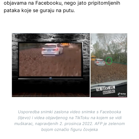
objavama na Facebooku, nego jato pripitomljenih
pataka koje se guraju na putu.
Image
Usporedba snimki zaslona video snimke s Facebooka
(lijevo) i videa objavljenog na TikToku na kojem se vidi
muškarac, napravljenih 2. prosinca 2022. AFP je zelenom
bojom označio figuru čovjeka