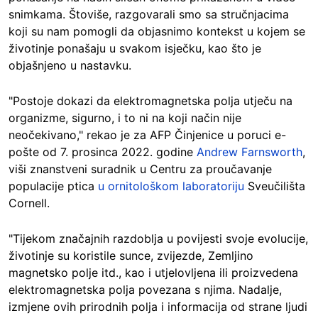
snimkama. Štoviše, razgovarali smo sa stručnjacima
koji su nam pomogli da objasnimo kontekst u kojem se
životinje ponašaju u svakom isječku, kao što je
objašnjeno u nastavku.
"Postoje dokazi da elektromagnetska polja utječu na
organizme, sigurno, i to ni na koji način nije
neočekivano," rekao je za AFP Činjenice u poruci e-
pošte od 7. prosinca 2022. godine
Andrew Farnsworth
,
viši znanstveni suradnik u Centru za proučavanje
populacije ptica
u ornitološkom laboratoriju
Sveučilišta
Cornell.
"Tijekom značajnih razdoblja u povijesti svoje evolucije,
životinje su koristile sunce, zvijezde, Zemljino
magnetsko polje itd., kao i utjelovljena ili proizvedena
elektromagnetska polja povezana s njima. Nadalje,
izmjene ovih prirodnih polja i informacija od strane ljudi