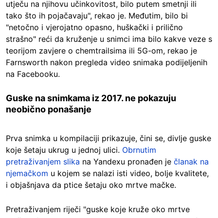
utječu na njihovu učinkovitost, bilo putem smetnji ili
tako što ih pojačavaju", rekao je. Međutim, bilo bi
"netočno i vjerojatno opasno, huškački i prilično
strašno" reći da kruženje u snimci ima bilo kakve veze s
teorijom zavjere o chemtrailsima ili 5G-om, rekao je
Farnsworth nakon pregleda video snimaka podijeljenih
na Facebooku.
Guske na snimkama iz 2017. ne pokazuju
neobično ponašanje
Prva snimka u kompilaciji prikazuje, čini se, divlje guske
koje šetaju ukrug u jednoj ulici.
Obrnutim
pretraživanjem slika
na Yandexu pronađen je
članak na
njemačkom
u kojem se nalazi isti video, bolje kvalitete,
i objašnjava da ptice šetaju oko mrtve mačke.
Pretraživanjem riječi "guske koje kruže oko mrtve