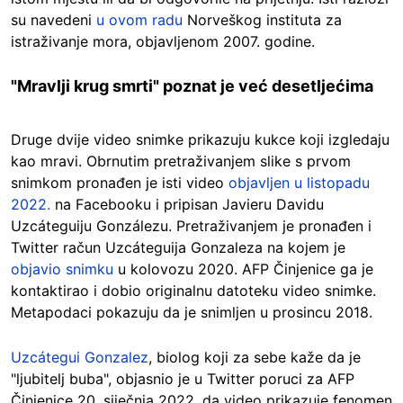
su navedeni
u ovom radu
Norveškog instituta za
istraživanje mora, objavljenom 2007. godine.
"Mravlji krug smrti" poznat je već desetljećima
Druge dvije video snimke prikazuju kukce koji izgledaju
kao mravi. Obrnutim pretraživanjem slike s prvom
snimkom pronađen je isti video
objavljen u listopadu
2022.
na Facebooku i pripisan Javieru Davidu
Uzcáteguiju Gonzálezu. Pretraživanjem je pronađen i
Twitter račun Uzcáteguija Gonzaleza na kojem je
objavio snimku
u kolovozu 2020. AFP Činjenice ga je
kontaktirao i dobio originalnu datoteku video snimke.
Metapodaci pokazuju da je snimljen u prosincu 2018.
Uzcátegui Gonzalez
, biolog koji za sebe kaže da je
"ljubitelj buba", objasnio je u Twitter poruci za AFP
Činjenice 20. siječnja 2022. da video prikazuje fenomen