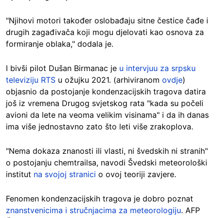
"Njihovi motori također oslobađaju sitne čestice čađe i
drugih zagađivača koji mogu djelovati kao osnova za
formiranje oblaka," dodala je.
I bivši pilot Dušan Birmanac je
u intervjuu za srpsku
televiziju RTS
u ožujku 2021. (arhiviranom
ovdje
)
objasnio da postojanje kondenzacijskih tragova datira
još iz vremena Drugog svjetskog rata "kada su počeli
avioni da lete na veoma velikim visinama" i da ih danas
ima više jednostavno zato što leti više zrakoplova.
"Nema dokaza znanosti ili vlasti, ni švedskih ni stranih"
o postojanju chemtrailsa, navodi Švedski meteorološki
institut
na svojoj stranici
o ovoj teoriji zavjere.
Fenomen kondenzacijskih tragova je dobro poznat
znanstvenicima i stručnjacima za meteorologiju
. AFP