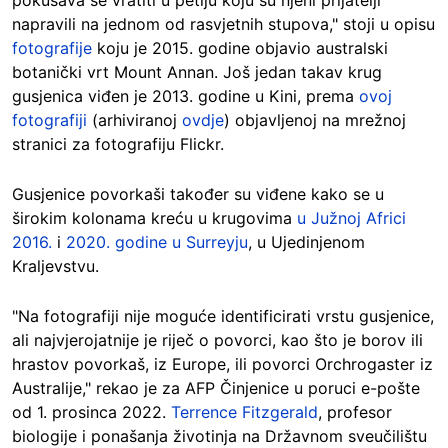
napravili na jednom od rasvjetnih stupova," stoji u opisu
fotografije
koju je 2015. godine objavio australski
botanički vrt Mount Annan. Još jedan takav krug
gusjenica viđen je 2013. godine u Kini, prema
ovoj
fotografiji
(arhiviranoj
ovdje
) objavljenoj na mrežnoj
stranici za fotografiju Flickr.
Gusjenice povorkaši također su viđene kako se u
širokim kolonama kreću u krugovima
u Južnoj Africi
2016.
i
2020. godine u Surreyju
, u Ujedinjenom
Kraljevstvu.
"Na fotografiji nije moguće identificirati vrstu gusjenice,
ali najvjerojatnije je riječ o povorci, kao što je borov ili
hrastov povorkaš, iz Europe, ili povorci Orchrogaster iz
Australije," rekao je za AFP Činjenice u poruci e-pošte
od 1. prosinca 2022.
Terrence Fitzgerald
, profesor
biologije i ponašanja životinja na Državnom sveučilištu