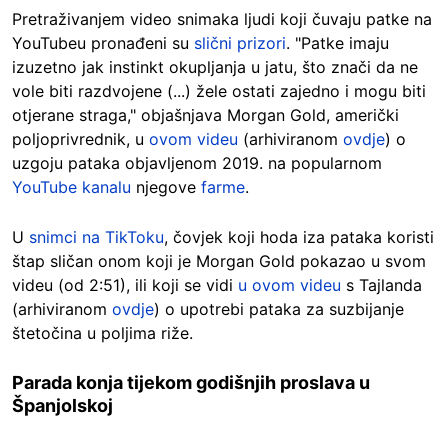
Pretraživanjem video snimaka ljudi koji čuvaju patke na
YouTubeu pronađeni su
slični prizori
. "Patke imaju
izuzetno jak instinkt okupljanja u jatu, što znači da ne
vole biti razdvojene (...) žele ostati zajedno i mogu biti
otjerane straga," objašnjava Morgan Gold, američki
poljoprivrednik, u
ovom videu
(arhiviranom
ovdje
) o
uzgoju pataka objavljenom 2019. na popularnom
YouTube kanalu
njegove
farme
.
U
snimci na TikToku
, čovjek koji hoda iza pataka koristi
štap sličan onom koji je Morgan Gold pokazao u svom
videu (od 2:51), ili koji se vidi
u ovom videu
s Tajlanda
(arhiviranom
ovdje
) o upotrebi pataka za suzbijanje
štetočina u poljima riže.
Parada konja tijekom godišnjih proslava u
Španjolskoj