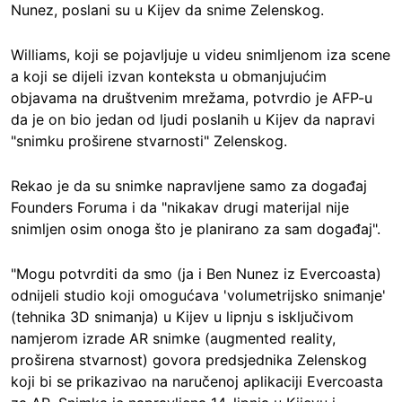
Nunez, poslani su u Kijev da snime Zelenskog.
Williams, koji se pojavljuje u videu snimljenom iza scene
a koji se dijeli izvan konteksta u obmanjujućim
objavama na društvenim mrežama, potvrdio je AFP-u
da je on bio jedan od ljudi poslanih u Kijev da napravi
"snimku proširene stvarnosti" Zelenskog.
Rekao je da su snimke napravljene samo za događaj
Founders Foruma i da "nikakav drugi materijal nije
snimljen osim onoga što je planirano za sam događaj".
"Mogu potvrditi da smo (ja i Ben Nunez iz Evercoasta)
odnijeli studio koji omogućava 'volumetrijsko snimanje'
(tehnika 3D snimanja) u Kijev u lipnju s isključivom
namjerom izrade AR snimke (augmented reality,
proširena stvarnost) govora predsjednika Zelenskog
koji bi se prikazivao na naručenoj aplikaciji Evercoasta