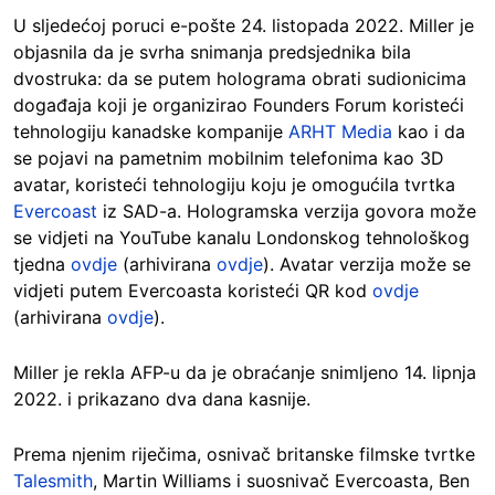
U sljedećoj poruci e-pošte 24. listopada 2022. Miller je
objasnila da je svrha snimanja predsjednika bila
dvostruka: da se putem holograma obrati sudionicima
događaja koji je organizirao Founders Forum koristeći
tehnologiju kanadske kompanije
ARHT Media
kao i da
se pojavi na pametnim mobilnim telefonima kao 3D
avatar, koristeći tehnologiju koju je omogućila tvrtka
Evercoast
iz SAD-a. Hologramska verzija govora može
se vidjeti na YouTube kanalu Londonskog tehnološkog
tjedna
ovdje
(arhivirana
ovdje
). Avatar verzija može se
vidjeti putem Evercoasta koristeći QR kod
ovdje
(arhivirana
ovdje
).
Miller je rekla AFP-u da je obraćanje snimljeno 14. lipnja
2022. i prikazano dva dana kasnije.
Prema njenim riječima, osnivač britanske filmske tvrtke
Talesmith
, Martin Williams i suosnivač Evercoasta, Ben