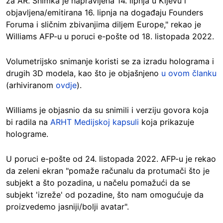
za AR. Snimka je napravljena 14. lipnja u Kijevu i
objavljena/emitirana 16. lipnja na događaju Founders
Foruma i sličnim zbivanjima diljem Europe," rekao je
Williams AFP-u u poruci e-pošte od 18. listopada 2022.
Volumetrijsko snimanje koristi se za izradu holograma i
drugih 3D modela, kao što je objašnjeno
u ovom članku
(arhiviranom
ovdje
).
Williams je objasnio da su snimili i verziju govora koja
bi radila na
ARHT Medijskoj kapsuli
koja prikazuje
holograme.
U poruci e-pošte od 24. listopada 2022. AFP-u je rekao
da zeleni ekran "pomaže računalu da protumači što je
subjekt a što pozadina, u načelu pomažući da se
subjekt 'izreže' od pozadine, što nam omogućuje da
proizvedemo jasniji/bolji avatar".