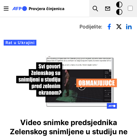
Skoči na glavni sadržaj
Tamna
Provjera činjenica
Search
pozadina
Primarne oznake
Podijelite:
Rat u Ukrajini
Video snimke predsjednika
Zelenskog snimljene u studiju ne