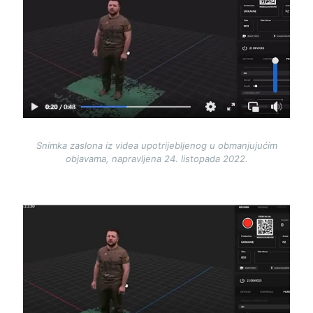
Image
Snimka zaslona iz videa upotrijebljenog u obmanjujućim
objavama, napravljena 24. listopada 2022.
Image