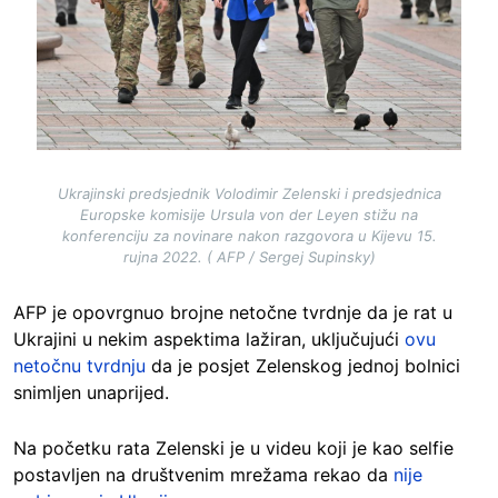
Ukrajinski predsjednik Volodimir Zelenski i predsjednica
Europske komisije Ursula von der Leyen stižu na
konferenciju za novinare nakon razgovora u Kijevu 15.
rujna 2022. ( AFP / Sergej Supinsky)
AFP je opovrgnuo brojne netočne tvrdnje da je rat u
Ukrajini u nekim aspektima lažiran, uključujući
ovu
netočnu tvrdnju
da je posjet Zelenskog jednoj bolnici
snimljen unaprijed.
Na početku rata Zelenski je u videu koji je kao selfie
postavljen na društvenim mrežama rekao da
nije