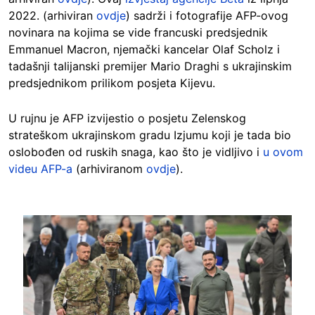
2022. (arhiviran
ovdje
) sadrži i fotografije AFP-ovog
novinara na kojima se vide francuski predsjednik
Emmanuel Macron, njemački kancelar Olaf Scholz i
tadašnji talijanski premijer Mario Draghi s ukrajinskim
predsjednikom prilikom posjeta Kijevu.
U rujnu je AFP izvijestio o posjetu Zelenskog
strateškom ukrajinskom gradu Izjumu koji je tada bio
oslobođen od ruskih snaga, kao što je vidljivo i
u ovom
videu AFP-a
(arhiviranom
ovdje
).
Image