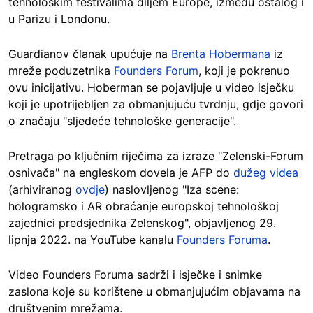
tehnološkim festivalima diljem Europe, između ostalog i
u Parizu i Londonu.
Guardianov članak upućuje na
Brenta Hobermana
iz
mreže poduzetnika
Founders Forum
, koji je pokrenuo
ovu inicijativu. Hoberman se pojavljuje u video isječku
koji je upotrijebljen za obmanjujuću tvrdnju, gdje govori
o značaju "sljedeće tehnološke generacije".
Pretraga po ključnim riječima za izraze "Zelenski-Forum
osnivača" na engleskom dovela je AFP do
dužeg videa
(arhiviranog
ovdje
) naslovljenog "Iza scene:
hologramsko i AR obraćanje europskoj tehnološkoj
zajednici predsjednika Zelenskog", objavljenog 29.
lipnja 2022. na YouTube kanalu
Founders Foruma
.
Video Founders Foruma sadrži i isječke i snimke
zaslona koje su korištene u obmanjujućim objavama na
društvenim mrežama.