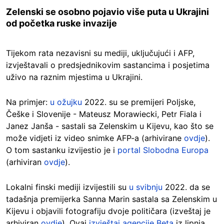
Zelenski se osobno pojavio više puta u Ukrajini
od početka ruske invazije
Tijekom rata nezavisni su mediji, uključujući i AFP,
izvještavali o predsjednikovim sastancima i posjetima
uživo na raznim mjestima u Ukrajini.
Na primjer:
u ožujku
2022. su se premijeri Poljske,
Češke i Slovenije - Mateusz Morawiecki, Petr Fiala i
Janez Janša - sastali sa Zelenskim u Kijevu, kao što se
može vidjeti iz video snimke AFP-a (arhivirane
ovdje
).
O tom sastanku izvijestio je i
portal Slobodna Europa
(arhiviran
ovdje
).
Lokalni finski mediji izvijestili su
u svibnju
2022. da se
tadašnja premijerka Sanna Marin sastala sa Zelenskim u
Kijevu i objavili fotografiju dvoje političara (izveštaj je
arhiviran
ovdje
).
Ovaj
izvještaj agencije Beta
iz lipnja