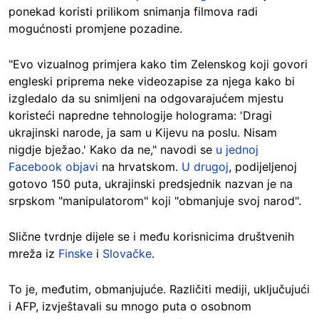
ponekad koristi prilikom snimanja filmova radi
mogućnosti promjene pozadine.
"Evo vizualnog primjera kako tim Zelenskog koji govori
engleski priprema neke videozapise za njega kako bi
izgledalo da su snimljeni na odgovarajućem mjestu
koristeći napredne tehnologije holograma: 'Dragi
ukrajinski narode, ja sam u Kijevu na poslu. Nisam
nigdje bježao.' Kako da ne," navodi se
u jednoj
Facebook objavi
na hrvatskom.
U drugoj
, podijeljenoj
gotovo 150 puta, ukrajinski predsjednik nazvan je na
srpskom "manipulatorom" koji "obmanjuje svoj narod".
Slične tvrdnje dijele se i među korisnicima društvenih
mreža iz
Finske
i
Slovačke
.
To je, međutim, obmanjujuće. Različiti mediji, uključujući
i AFP, izvještavali su mnogo puta o osobnom