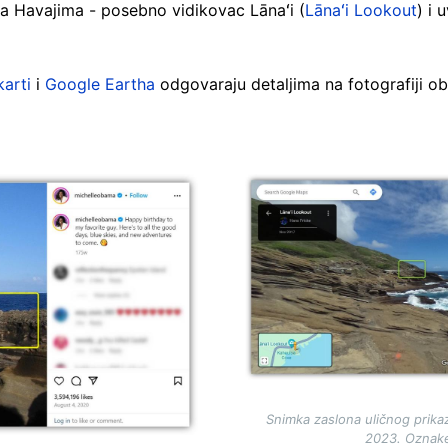
na Havajima - posebno vidikovac Lānaʻi (
Lānaʻi Lookout
) i 
karti
i
Google Eartha
odgovaraju detaljima na fotografiji obi
Image
Snimka zaslona uličnog prika
2023. Oznak