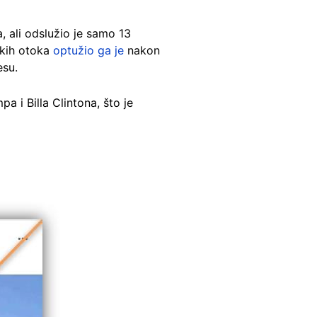
 ali odslužio je samo 13
skih otoka
optužio ga je
nakon
esu.
 i Billa Clintona, što je