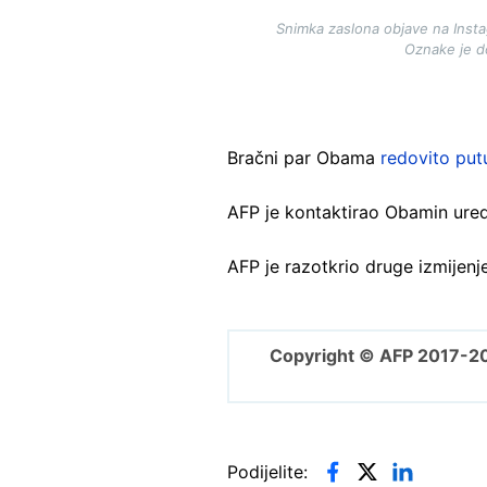
Snimka zaslona objave na Inst
Oznake je 
Bračni par Obama
redovito put
AFP je kontaktirao Obamin ured
AFP je razotkrio druge izmijenj
Copyright © AFP 2017-2
Podijelite: