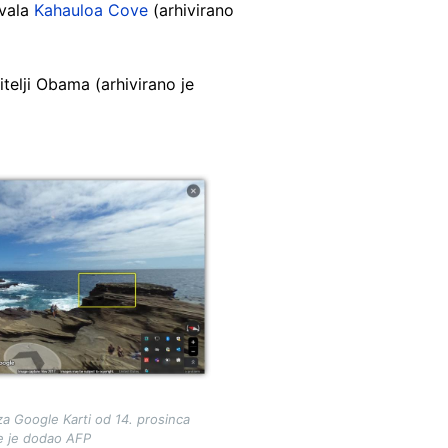
uvala
Kahauloa Cove
(arhivirano
telji Obama (arhivirano je
za Google Karti od 14. prosinca
e je dodao AFP