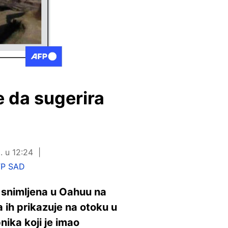
e da sugerira
. u 12:24
FP SAD
 snimljena u Oahuu na
a ih prikazuje na otoku u
ika koji je imao