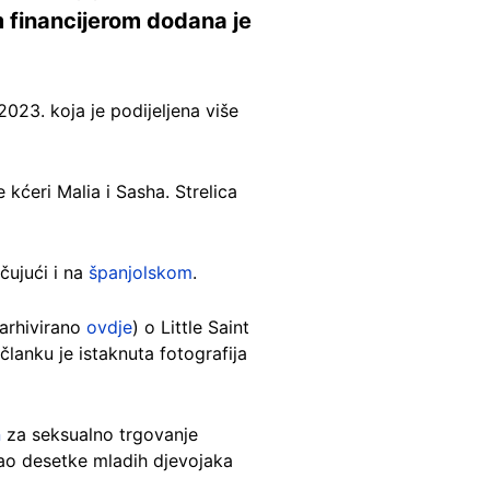
 financijerom dodana je
023. koja je podijeljena više
kćeri Malia i Sasha. Strelica
učujući i na
španjolskom
.
(arhivirano
ovdje
) o Little Saint
anku je istaknuta fotografija
n
za seksualno trgovanje
avao desetke mladih djevojaka