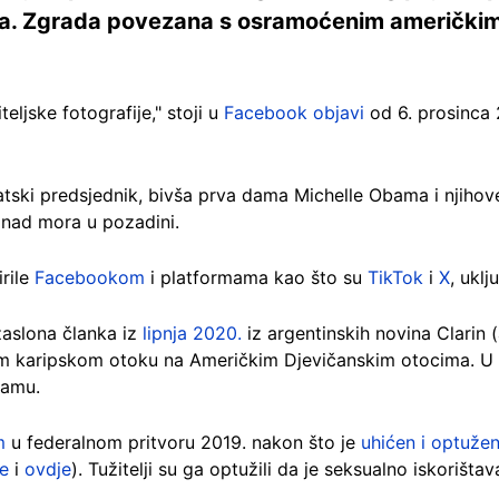
lja. Zgrada povezana s osramoćenim američkim
eljske fotografije," stoji u
Facebook objavi
od 6. prosinca 2
atski predsjednik, bivša prva dama Michelle Obama i njihove 
znad mora u pozadini.
irile
Facebookom
i platformama kao što su
TikTok
i
X
, uklj
zaslona članka iz
lipnja 2020.
iz argentinskih novina Clarin 
 karipskom otoku na Američkim Djevičanskim otocima. U čl
ramu.
m
u federalnom pritvoru 2019. nakon što je
uhićen i optuže
e
i
ovdje
). Tužitelji su ga optužili da je seksualno iskorišt