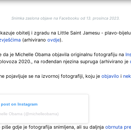
Snimka zaslona objave na Facebooku od 13. prosinca 2023.
ikazuje obitelj i zgradu na Little Saint Jamesu - plavo-bije
zvješćima
(arhivirano
ovdje
).
 da je Michelle Obama objavila originalnu fotografiju na
In
olovoza 2020., na rođendan njezina supruga (arhivirano je
pojavljuje se na izvornoj fotografiji, koju je
objavilo
i
nek
s post on Instagram
chelle Obama (@michelleobama)
še gdje je fotografija snimljena, ali su daljnja
obrnuta pre