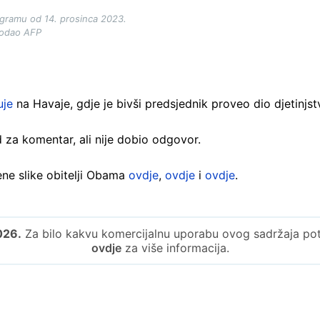
agramu od 14. prosinca 2023.
dodao AFP
uje
na Havaje, gdje je bivši predsjednik proveo dio djetinjst
 za komentar, ali nije dobio odgovor.
ene slike obitelji Obama
ovdje
,
ovdje
i
ovdje
.
026.
Za bilo kakvu komercijalnu uporabu ovog sadržaja potre
ovdje
za više informacija.