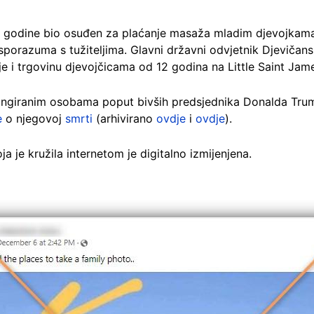
. godine bio osuđen za plaćanje masaža mladim djevojkama,
sporazuma s tužiteljima. Glavni državni odvjetnik Djevičan
nje i trgovinu djevojčicama od 12 godina na Little Saint Jam
angiranim osobama poput bivših predsjednika Donalda Trumpa
e
o njegovoj
smrti
(arhivirano
ovdje
i
ovdje
).
ja je kružila internetom je digitalno izmijenjena.