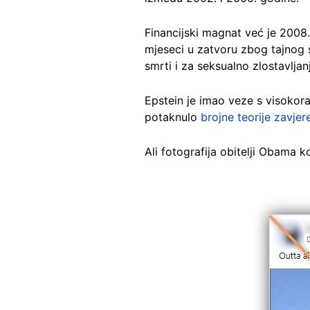
Financijski magnat već je 2008
mjeseci u zatvoru zbog tajnog 
smrti i za seksualno zlostavlja
Epstein je imao veze s visokor
potaknulo
brojne teorije zavjer
Ali fotografija obitelji Obama ko
Image