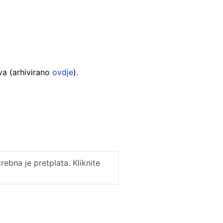
va (arhivirano
ovdje
).
bna je pretplata. Kliknite