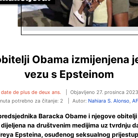
obitelji Obama izmijenjena j
vezu s Epsteinom
e date de plus de deux ans.
Objavljeno
27. prosinca 2023
nuta potrebno za čitanje: 2
Autor:
Nahiara S. Alonso
,
A
predsjednika Baracka Obame i njegove obitelji
 dijeljena na društvenim medijima uz tvrdnju d
reya Epsteina, osuđenog seksualnog prijestupn