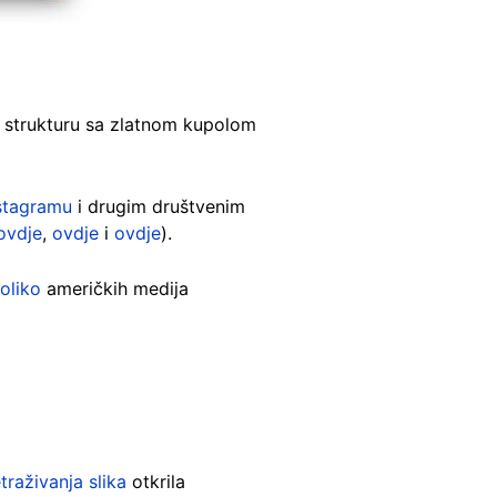
lu strukturu sa zlatnom kupolom
stagramu
i drugim društvenim
ovdje
,
ovdje
i
ovdje
).
oliko
američkih medija
traživanja slika
otkrila