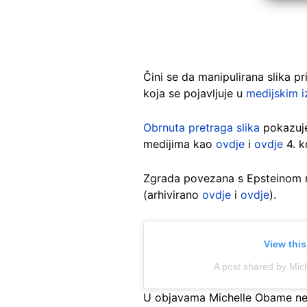
Čini se da manipulirana slika pr
koja se pojavljuje u
medijskim i
Obrnuta pretraga slika
pokazuje
medijima kao
ovdje
i
ovdje
4. k
Zgrada povezana s Epsteinom ne 
(arhivirano
ovdje
i
ovdje
).
View thi
A post shared by Mi
U objavama Michelle Obame ne pi