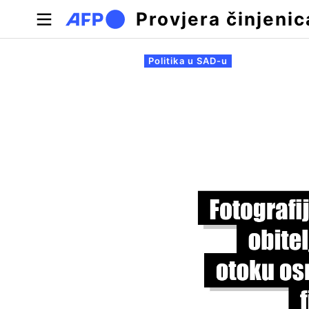
Skoči na glavni sadržaj
Provjera činjenic
Primarne oznake
Politika u SAD-u