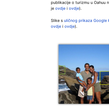
publikacije o turizmu u Oahuu 
je
ovdje
i
ovdje
).
Slike s
uličnog prikaza Google 
ovdje
i
ovdje
).
Image