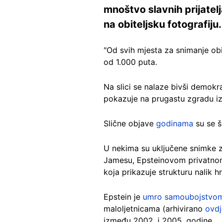
mnoštvo slavnih prijate
na obiteljsku fotografiju.
"Od svih mjesta za snimanje obit
od 1.000 puta.
Na slici se nalaze bivši demokr
pokazuje na prugastu zgradu i
Slične objave
godinama
su se š
U nekima su uključene snimke 
Jamesu, Epsteinovom privatnom
koja prikazuje strukturu nalik h
Epstein je
umro samoubojstvo
maloljetnicama (arhivirano
ovdj
između 2002. i 2005. godine.