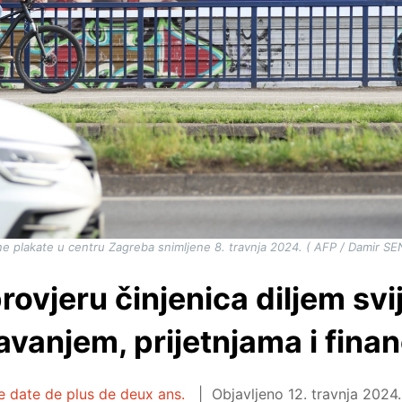
ne plakate u centru Zagreba snimljene 8. travnja 2024. ( AFP / Damir S
rovjeru činjenica diljem svi
vanjem, prijetnjama i fina
le date de plus de deux ans.
Objavljeno
12. travnja 2024.