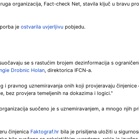
ruga organizacija, Fact-check Net, stavila ključ u bravu pr
oporba je
ostvarila uvjerljivu
pobjedu.
 suočavaju se s rastućim brojem dezinformacija s ograničeni
ngie Drobnic Holan
, direktorica IFCN-a.
 i pravnog uznemiravanja onih koji provjeravaju činjenice od
e, bez provjera temeljenih na dokazima i logici."
ganizacija suočeno je s uznemiravanjem, a mnogo njih prijav
eru činjenica
Faktograf.hr
bila je prisiljena uložiti u sigurn