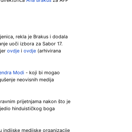
 direktorica
Ana Brakus
za AFP
enica, rekla je Brakus i dodala
je uoči izbora za Sabor 17.
mjer
ovdje
i
ovdje
(arhivirana
endra Modi
- koji bi mogao
gušenje neovisnih medija
pravnim prijetnjama nakon što je
ijedio hinduističkog boga
u indijske medijske organizacije