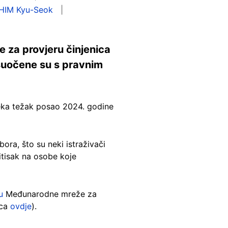
HIM Kyu-Seok
e za provjeru činjenica
 suočene su s pravnim
čeka težak posao 2024. godine
zbora, što su neki istraživači
itisak na osobe koje
u
Međunarodne mreže za
ica
ovdje
).