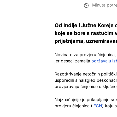
Minuta potre
Od Indije i Južne Koreje
koje se bore s rastućim 
prijetnjama, uznemirava
Novinare za provjeru činjenica
jer deseci zemalja
održavaju iz
Razotkrivanje netočnih političkih
usporedili s naizgled beskonačn
provjeravaju činjenice u ključno
Najznačajnije je prikupljanje 
provjeru činjenica (
IFCN
) koju 