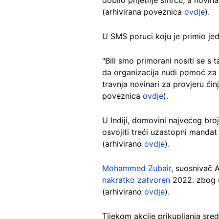
dobilo prijetnje smrću, a novin
(arhivirana poveznica
ovdje
).
U SMS poruci koju je primio jeda
"Bili smo primorani nositi se s 
da organizacija nudi pomoć za 
travnja novinari za provjeru čin
poveznica
ovdje
).
U Indiji, domovini najvećeg broj
osvojiti treći uzastopni manda
(arhivirano
ovdje
).
Mohammed Zubair
, suosnivač 
nakratko zatvoren
2022. zbog op
(arhivirano
ovdje
).
Tijekom akcije prikupljanja sre