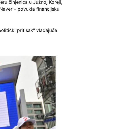
ru činjenica u Južnoj Koreji,
 Naver – povukla financijsku
olitički pritisak" vladajuće