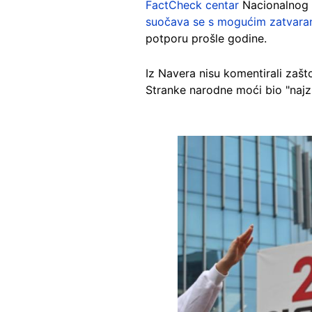
FactCheck centar
Nacionalnog s
suočava se s mogućim zatvara
potporu prošle godine.
Iz Navera nisu komentirali zašto
Stranke narodne moći bio "najzna
Image