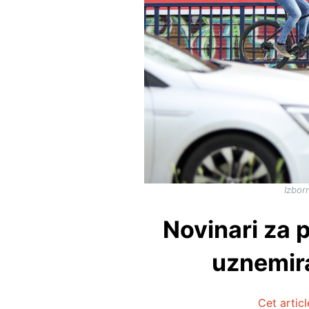
Izbor
Novinari za p
uznemira
Cet artic