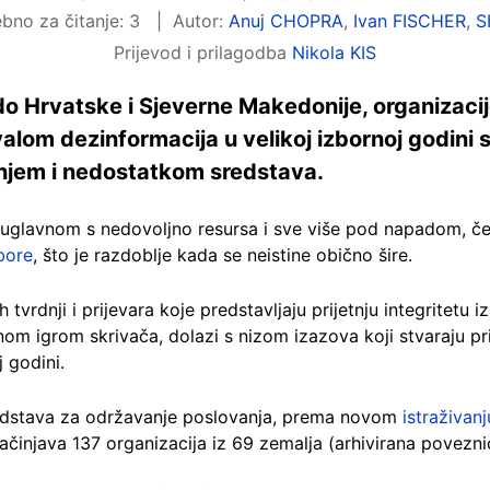
bno za čitanje: 3
Autor:
Anuj CHOPRA
,
Ivan FISCHER
,
S
Prijevod i prilagodba
Nikola KIS
 do Hrvatske i Sjeverne Makedonije, organizacij
valom dezinformacija u velikoj izbornoj godini
njem i nedostatkom sredstava.
, uglavnom s nedovoljno resursa i sve više pod napadom, 
bore
, što je razdoblje kada se neistine obično šire.
 tvrdnji i prijevara koje predstavljaju prijetnju integritetu i
om igrom skrivača, dolazi s nizom izazova koji stvaraju pr
j godini.
sredstava za održavanje poslovanja, prema novom
istraživanj
sačinjava 137 organizacija iz 69 zemalja (arhivirana povezn