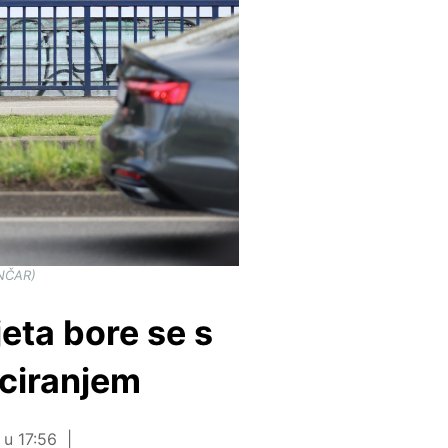
ENČAR)
jeta bore se s
nciranjem
 u 17:56