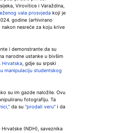
ijeka, Virovitice i Varaždina,
ježenog vala prosvjeda
koji je
024. godine (arhivirano
u nakon nesreće za koju krive
ente i demonstrante da su
na narodne ustanke u bivšim
.
Hrvatska
, gdje su srpski
nu manipulaciju studentskog
kako su im gazde naložile. Ovu
ipuliranu fotografiju. Ta
nici,"
da su
"prodali veru"
i da
ve Hrvatske (NDH), saveznika