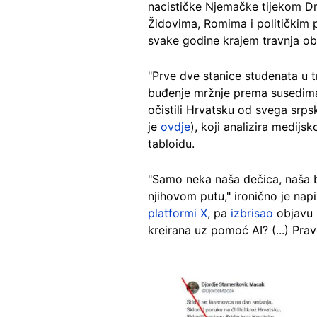
nacističke Njemačke tijekom Dr
Židovima, Romima i političkim 
svake godine krajem travnja ob
"Prve dve stanice studenata u tr
buđenje mržnje prema susedima,
očistili Hrvatsku od svega srpsko
je
ovdje
), koji analizira medij
tabloidu.
"Samo neka naša dečica, naša bu
njihovom putu," ironično je na
platformi X
, pa
izbrisao
objavu 
kreirana uz pomoć AI? (...) Pra
Image