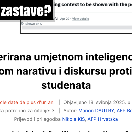
erirana umjetnom inteligenc
om narativu i diskursu prot
studenata
icle date de plus d'un an.
Objavljeno
18. svibnja 2025. u
a potrebno za čitanje: 3
Autor:
Marion DAUTRY
,
AFP B
Prijevod i prilagodba
Nikola KIS
,
AFP Hrvatska