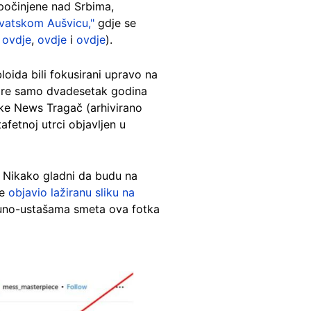
počinjene nad Srbima,
rvatskom Aušvicu,"
gdje se
e
ovdje
,
ovdje
i
ovdje
).
loida bili fokusirani upravo na
 pre samo dvadesetak godina
ake News Tragač (arhivirano
afetnoj utrci objavljen u
. Nikako gladni da budu na
je
objavio lažiranu sliku na
uno-ustašama smeta ova fotka