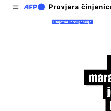
Skoči na glavni sadržaj
Provjera činjenic
Primarne oznake
Umjetna inteligencija