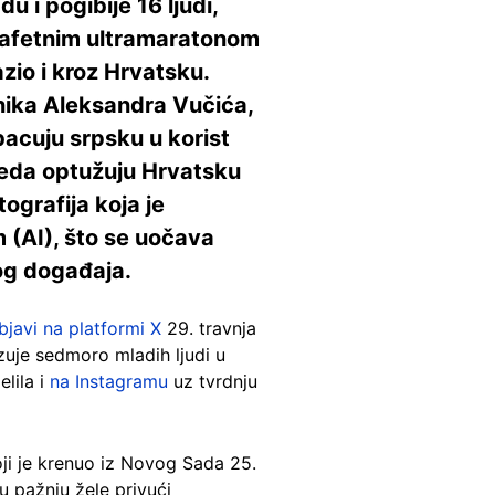
 i pogibije 16 ljudi,
štafetnim ultramaratonom
zio i kroz Hrvatsku.
nika Aleksandra Vučića,
acuju srpsku u korist
vjeda optužuju Hrvatsku
ografija koja je
m (AI), što se uočava
og događaja.
bjavi na platformi X
29. travnja
azuje sedmoro mladih ljudi u
lila i
na Instagramu
uz tvrdnju
ji je krenuo iz Novog Sada 25.
u pažnju žele privući