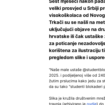
Šest mjeseci nakon pada 
veliki prosvjed u Srbiji
visokoškolaca od Novog S
Trkači su se našli na me
uključujući objave na d
hrvatske ili čak ustaške
za poticanje nezadovoljs
korištena za ilustraciju 
pregledom slike i uspor
"Naše male ustaše @studentblo
2025. i podijeljenoj više od 24
žutim prslucima kako jedu za st
da su tako "studenti blokaderi p
Slika je kružila društvenim mr
travnja (arhivirano je
ovdje
) do