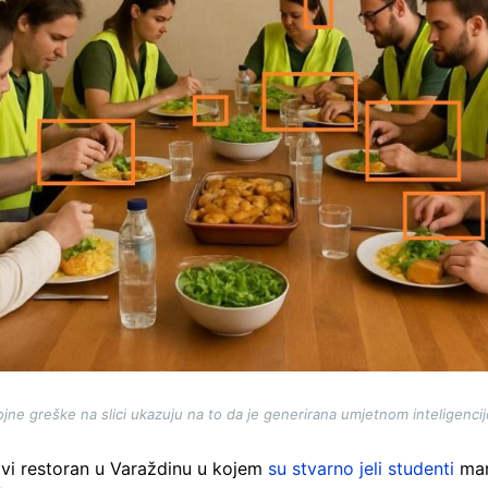
ojne greške na slici ukazuju na to da je generirana umjetnom inteligenci
avi restoran u Varaždinu u kojem
su stvarno jeli studenti
mar