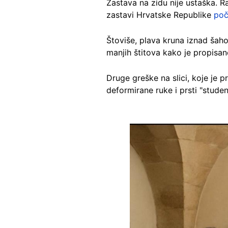
Zastava na zidu nije ustaška. R
zastavi Hrvatske Republike
poč
Štoviše, plava kruna iznad šaho
manjih štitova kako je propisano,
Druge greške na slici, koje je pr
deformirane ruke i prsti "studena
Image