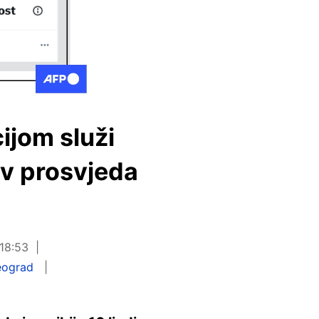
ijom služi
iv prosvjeda
 18:53
eograd