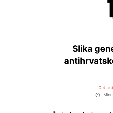
Slika gen
antihrvatsk
Cet art
Minut