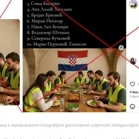
ava s manipuliranom fotografijom generiranom umjetnom inteligencijom 