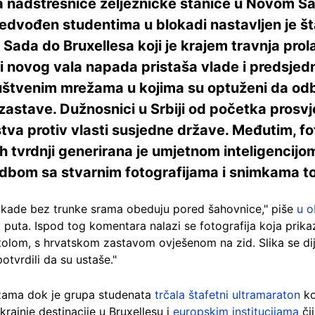
nadstrešnice željezničke stanice u Novom Sadu
 predvođen studentima u blokadi nastavljen je 
ada do Bruxellesa koji je krajem travnja prola
ti novog vala napada pristaša vlade i predsjed
ruštvenim mrežama u kojima su optuženi da odb
 zastave. Dužnosnici u Srbiji od početka pros
tva protiv vlasti susjedne države. Međutim, fot
tih tvrdnji generirana je umjetnom inteligencijo
edbom sa stvarnim fotografijama i snimkama t
kade bez trunke srama obeduju pored šahovnice," piše
u o
0 puta. Ispod tog komentara nalazi se fotografija koja prik
olom, s hrvatskom zastavom ovješenom na zid. Slika se dije
otvrdili da su ustaše."
ežama dok je grupa studenata
trčala štafetni ultramaraton
ko
 krajnje destinacije u Bruxellesu i
europskim institucijama
čij