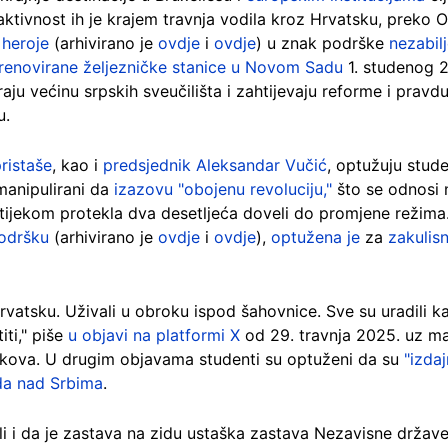
aktivnost ih je krajem travnja vodila kroz Hrvatsku, preko Os
o
heroje
(arhivirano je
ovdje
i
ovdje
) u znak podrške
nezabil
renovirane željezničke stanice u Novom Sadu
1. studenog 2
iraju većinu srpskih sveučilišta i zahtijevaju reforme i pravd
u.
ristaše
, kao i
predsjednik Aleksandar Vučić
, optužuju stud
u manipulirani da
izazovu "obojenu revoluciju,"
što se odnosi 
 tijekom protekla dva desetljeća doveli do promjene režima
podršku
(arhivirano je
ovdje
i
ovdje
),
optužena je
za
zakulis
 Hrvatsku. Uživali u obroku ispod šahovnice. Sve su uradili 
iti," piše
u objavi na platformi X
od 29. travnja 2025. uz man
ajkova. U drugim objavama studenti su optuženi da su
"izdaj
da nad Srbima
.
ili i da je zastava na zidu ustaška zastava Nezavisne drža