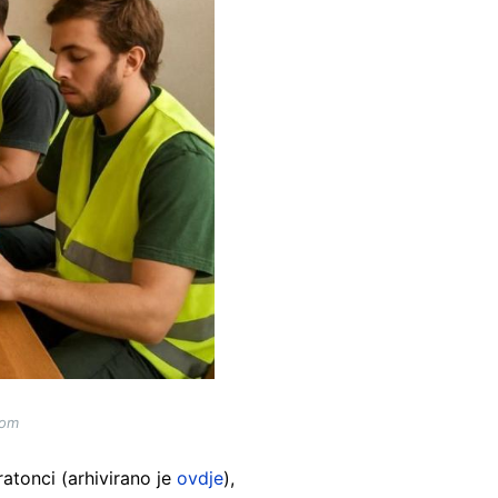
jom
atonci (arhivirano je
ovdje
),