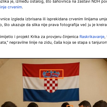
azlika je, između ostalog, što šahovnica na zastavi NDH poč
inje crvenim
.
vnice izgleda izbrisana ili isprekidana crvenim linijama um
 što ukazuje da slika nije prava fotografija već ju je kreira
imijetio i projekt Krika za provjeru činjenica
Raskrikavanje
,
ta," nepravilne linije na zidu, čaša koja se stapa s tanjurom