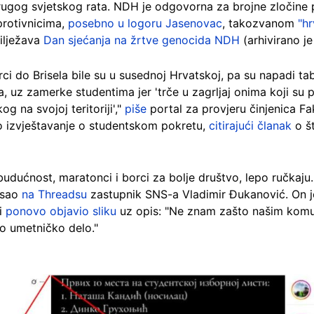
ugog svjetskog rata. NDH je odgovorna za brojne zločine 
protivnicima,
posebno u logoru Jasenovac
, takozvanom
"h
ilježava
Dan sjećanja na žrtve genocida NDH
(arhivirano j
ci do Brisela bile su u susednoj Hrvatskoj, pa su napadi tab
 uz zamerke studentima jer 'trče u zagrljaj onima koji su
g na svojoj teritoriji',"
piše
portal za provjeru činjenica F
sko izvještavanje o studentskom pokretu,
citirajući članak
o št
dućnost, maratonci i borci za bolje društvo, lepo ručkaju
pisao
na Threadsu
zastupnik SNS-a Vladimir Đukanović. On 
i
ponovo objavio sliku
uz opis: "Ne znam zašto našim kom
vo umetničko delo."