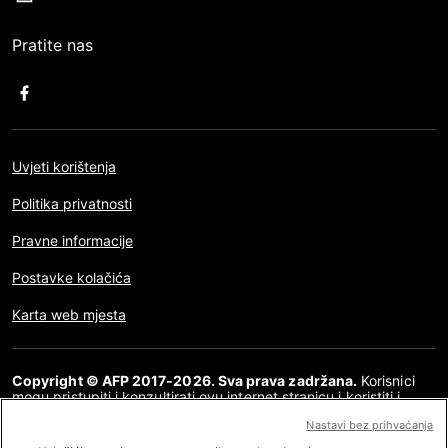
Pratite nas
Uvjeti korištenja
Politika privatnosti
Pravne informacije
Postavke kolačića
Karta web mjesta
Copyright © AFP 2017-2026. Sva prava zadržana.
Korisnici
mogu pristupiti i konzultirati ovu internet stranicu i koristiti i
dijeliti članke za osobnu, privatnu i nekomercijalnu namjenu. Bilo
Nastavi bez prihvaćanja
kakva druga uporaba, posebno bilo kakva vrsta reproduciranja,
prenošenja javnosti ili distribucija sadržaja ove internet