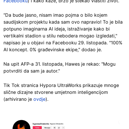
Facebooku
) i kako kaže, brzo je stekao vlastiti život.
"Da bude jasno, nisam imao pojma o bilo kojem
saudijskom projektu kada sam ovo napravio! To je bila
potpuno imaginarna AI ideja, istraživanje kako bi
vertikalni stadion u stilu nebodera mogao izgledati,"
napisao je u objavi na Facebooku 29. listopada. "100%
AI koncept. 0% građevinske ekipe," dodao je.
Na upit AFP-a 31. listopada, Hawes je rekao: "Mogu
potvrditi da sam ja autor."
Tik Tok stranica Hypora UltraWorks prikazuje mnoge
slične dizajne stvorene umjetnom inteligencijom
(arhivirano je
ovdje
).
Image