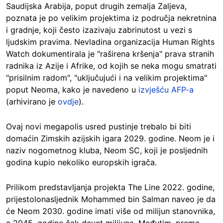
Saudijska Arabija, poput drugih zemalja Zaljeva,
poznata je po velikim projektima iz područja nekretnina
i gradnje, koji često izazivaju zabrinutost u vezi s
ljudskim pravima. Nevladina organizacija Human Rights
Watch dokumentirala je "raširena kršenja" prava stranih
radnika iz Azije i Afrike, od kojih se neka mogu smatrati
"prisilnim
radom", "uključujući i na velikim projektima"
poput Neoma, kako je navedeno u
izvješću AFP-a
(arhivirano je
ovdje
).
Ovaj novi megapolis usred pustinje trebalo bi biti
domaćin Zimskih azijskih igara 2029. godine. Neom je i
naziv nogometnog kluba, Neom SC, koji je posljednih
godina kupio nekoliko europskih igrača.
Prilikom predstavljanja projekta The Line 2022. godine,
prijestolonasljednik Mohammed bin Salman naveo je da
će Neom 2030. godine imati više od milijun stanovnika,