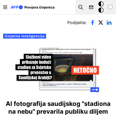
Skoči na glavni sadržaj
Tamna
Provjera činjenica
Search
pozadina
Primarne oznake
Podijelite:
Umjetna inteligencija
AI fotografija saudijskog "stadiona
na nebu" prevarila publiku diljem