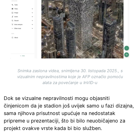
Snimka zaslona videa, snimljena 30. listopada 2025., s
vizualnim nepravilnostima koje je AFP označio pomoću
alata za povećanje u InVID-u
Dok se vizualne nepravilnosti mogu objasniti
činjenicom da je stadion još uvijek samo u fazi dizajna,
sama njihova prisutnost upućuje na nedostatak
pripreme u prezentaciji, što bi bilo neuobičajeno za
projekt ovakve vrste kada bi bio služben.