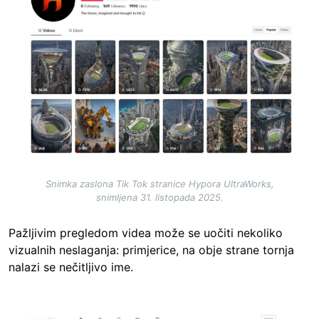
Snimka zaslona Tik Tok stranice Hypora UltraWorks,
snimljena 31. listopada 2025.
Pažljivim pregledom videa može se uočiti nekoliko
vizualnih neslaganja: primjerice, na obje strane tornja
nalazi se nečitljivo ime.