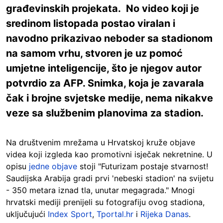
građevinskih projekata. No video koji je
sredinom listopada postao viralan i
navodno prikazivao neboder sa stadionom
na samom vrhu, stvoren je uz pomoć
umjetne inteligencije, što je njegov autor
potvrdio za AFP. Snimka, koja je zavarala
čak i brojne svjetske medije, nema nikakve
veze sa službenim planovima za stadion.
Na društvenim mrežama u Hrvatskoj kruže objave
videa koji izgleda kao promotivni isječak nekretnine. U
opisu
jedne objave
stoji "Futurizam postaje stvarnost!
Saudijska Arabija gradi prvi 'nebeski stadion' na svijetu
- 350 metara iznad tla, unutar megagrada." Mnogi
hrvatski mediji prenijeli su fotografiju ovog stadiona,
uključujući
Index Sport
,
Tportal.hr
i
Rijeka Danas
.