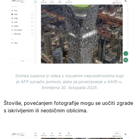
Image
Snimka zaslona iz videa s vizualnim nepravilnostima koje
je AFP označio pomoću alata za povećavanje u InViD-u.
Snimljena 30. listopada 2025.
Štoviše, povećanjem fotografije mogu se uočiti zgrade
s iskrivljenim ili neobičnim oblicima.
Image