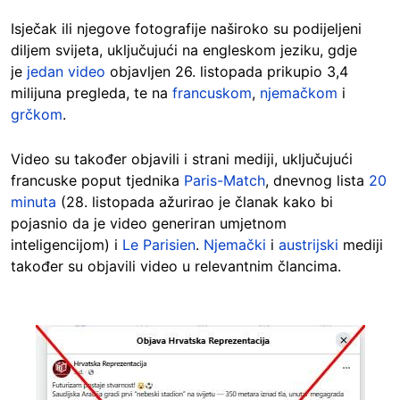
Isječak ili njegove fotografije naširoko su podijeljeni
diljem svijeta, uključujući na engleskom jeziku, gdje
je
jedan video
objavljen 26. listopada prikupio 3,4
milijuna pregleda, te na
francuskom
,
njemačkom
i
grčkom
.
Video su također objavili i strani mediji, uključujući
francuske poput tjednika
Paris-Match
, dnevnog lista
20
minuta
(28. listopada ažurirao je članak kako bi
pojasnio da je video generiran umjetnom
inteligencijom) i
Le Parisien
.
Njemački
i
austrijski
mediji
također su objavili video u relevantnim člancima.
Image