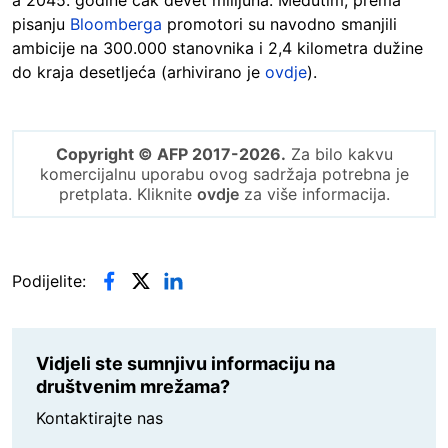
a 2045. godine čak devet milijuna. Međutim, prema
pisanju
Bloomberga
promotori su navodno smanjili
ambicije na 300.000 stanovnika i 2,4 kilometra dužine
do kraja desetljeća (arhivirano je
ovdje
).
Copyright © AFP 2017-2026.
Za bilo kakvu
komercijalnu uporabu ovog sadržaja potrebna je
pretplata. Kliknite
ovdje
za više informacija.
Podijelite:
Vidjeli ste sumnjivu informaciju na
društvenim mrežama?
Kontaktirajte nas