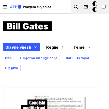
Skoči na glavni sadržaj
Tamna
Provjera činjenica
Search
pozadina
Bill Gates
Glavne vijesti
Regije
Teme
Iran
Umjetna inteligencija
Rat u Ukrajini
Cjepiva
Slika