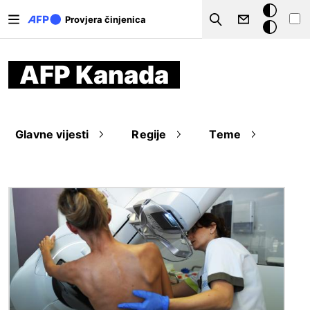
Skoči na glavni sadržaj
Tamna
Provjera činjenica
Search
pozadina
AFP Kanada
Glavne vijesti
Regije
Teme
Slika