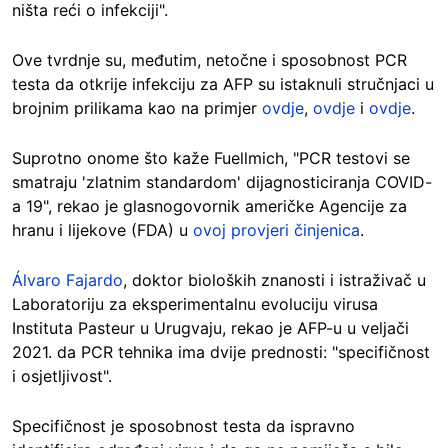
ništa reći o infekciji".
Ove tvrdnje su, međutim, netočne i sposobnost PCR
testa da otkrije infekciju za AFP su istaknuli stručnjaci u
brojnim prilikama kao na primjer
ovdje
,
ovdje
i
ovdje
.
Suprotno onome što kaže Fuellmich, "PCR testovi se
smatraju 'zlatnim standardom' dijagnosticiranja COVID-
a 19", rekao je glasnogovornik američke Agencije za
hranu i lijekove (FDA) u
ovoj provjeri činjenica
.
Álvaro Fajardo
, doktor bioloških znanosti i istraživač u
Laboratoriju za eksperimentalnu evoluciju virusa
Instituta Pasteur u Urugvaju, rekao je AFP-u u veljači
2021. da PCR tehnika ima dvije prednosti: "specifičnost
i osjetljivost".
Specifičnost je sposobnost testa da ispravno