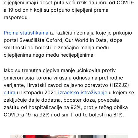
cijepljeni imaju deset puta veći rizik da umru od COVID-
a 19 od onih koji su potpuno cijepljeni prema
rasporedu.
Prema statistikama
iz različitih zemalja koje je prikupio
portal Sveučilišta Oxford, Our World in Data, stopa
smrtnosti od bolesti je značajno manja među
cijepljenima nego među necijepljenima.
Iako su trenutna cjepiva manje učinkovita protiv
omicron soja korona virusa u odnosu na prethodne
varijante, Hrvatski zavod za javno zdravstvo (HZZJZ)
citira
u listopadu 2021.
izraelsko istraživanje
u kojem se
zaključuje da je dodatna, booster doza, povećala
zaštitu od hospitalizacije na 93%, protiv težeg oblika
COVID-a 19 na 92% i od smrti od te bolesti na 81%.