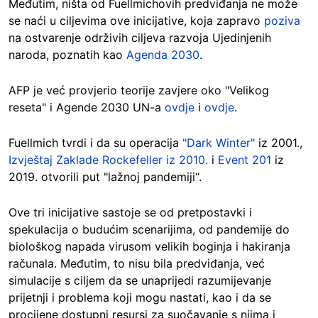
Međutim, ništa od Fuellmichovih predviđanja ne može
se naći u ciljevima ove inicijative, koja zapravo
poziva
na ostvarenje održivih ciljeva razvoja Ujedinjenih
naroda, poznatih kao
Agenda 2030
.
AFP je već provjerio teorije zavjere oko "Velikog
reseta" i Agende 2030 UN-a
ovdje
i
ovdje
.
Fuellmich tvrdi i da su operacija
"Dark Winter"
iz 2001.,
Izvještaj Zaklade Rockefeller iz 2010.
i
Event 201
iz
2019. otvorili put "lažnoj pandemiji“.
Ove tri inicijative sastoje se od pretpostavki i
spekulacija o budućim scenarijima, od pandemije do
biološkog napada virusom velikih boginja i hakiranja
računala. Međutim, to nisu bila predviđanja, već
simulacije s ciljem da se unaprijedi razumijevanje
prijetnji i problema koji mogu nastati, kao i da se
procijene dostupni resursi za suočavanje s njima i