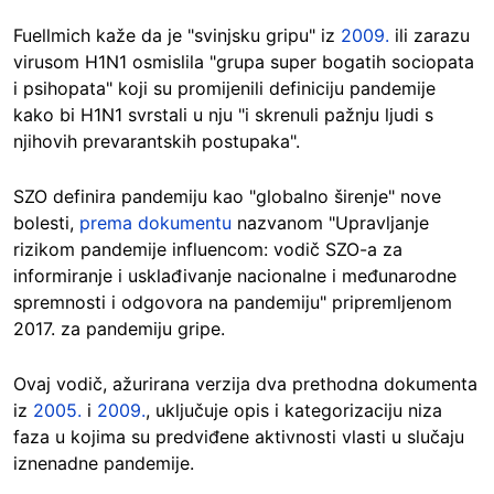
Fuellmich kaže da je "svinjsku gripu" iz
2009.
ili zarazu
virusom H1N1 osmislila "grupa super bogatih sociopata
i psihopata" koji su promijenili definiciju pandemije
kako bi H1N1 svrstali u nju "i skrenuli pažnju ljudi s
njihovih prevarantskih postupaka".
SZO definira pandemiju kao "globalno širenje" nove
bolesti,
prema dokumentu
nazvanom "Upravljanje
rizikom pandemije influencom: vodič SZO-a za
informiranje i usklađivanje nacionalne i međunarodne
spremnosti i odgovora na pandemiju" pripremljenom
2017. za pandemiju gripe.
Ovaj vodič, ažurirana verzija dva prethodna dokumenta
iz
2005.
i
2009.
, uključuje opis i kategorizaciju niza
faza u kojima su predviđene aktivnosti vlasti u slučaju
iznenadne pandemije.