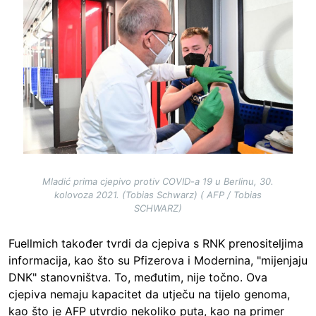
Image
Mladić prima cjepivo protiv COVID-a 19 u Berlinu, 30.
kolovoza 2021. (Tobias Schwarz) ( AFP / Tobias
SCHWARZ)
Fuellmich također tvrdi da cjepiva s RNK prenositeljima
informacija, kao što su Pfizerova i Modernina, "mijenjaju
DNK" stanovništva. To, međutim, nije točno. Ova
cjepiva nemaju kapacitet da utječu na tijelo genoma,
kao što je AFP utvrdio nekoliko puta, kao na primer