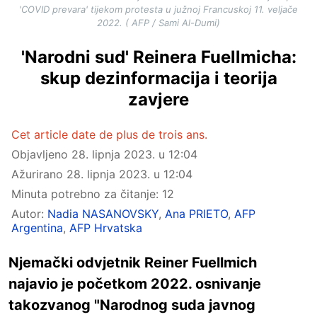
'COVID prevara' tijekom protesta u južnoj Francuskoj 11. veljače
2022. ( AFP / Sami Al-Dumi)
'Narodni sud' Reinera Fuellmicha:
skup dezinformacija i teorija
zavjere
Cet article date de plus de trois ans.
Objavljeno
28. lipnja 2023. u 12:04
Ažurirano
28. lipnja 2023. u 12:04
Minuta potrebno za čitanje: 12
Autor:
Nadia NASANOVSKY
,
Ana PRIETO
,
AFP
Argentina
,
AFP Hrvatska
Njemački odvjetnik Reiner Fuellmich
najavio je početkom 2022. osnivanje
takozvanog "Narodnog suda javnog