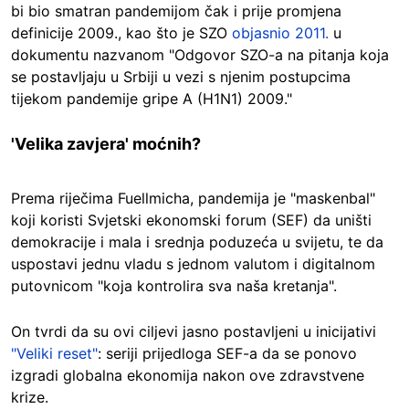
bi bio smatran pandemijom čak i prije promjena
definicije 2009., kao što je SZO
objasnio 2011.
u
dokumentu nazvanom "Odgovor SZO-a na pitanja koja
se postavljaju u Srbiji u vezi s njenim postupcima
tijekom pandemije gripe A (H1N1) 2009."
'Velika zavjera' moćnih?
Prema riječima Fuellmicha, pandemija je "maskenbal"
koji koristi Svjetski ekonomski forum (SEF) da uništi
demokracije i mala i srednja poduzeća u svijetu, te da
uspostavi jednu vladu s jednom valutom i digitalnom
putovnicom "koja kontrolira sva naša kretanja".
On tvrdi da su ovi ciljevi jasno postavljeni u inicijativi
"Veliki reset"
: seriji prijedloga SEF-a da se ponovo
izgradi globalna ekonomija nakon ove zdravstvene
krize.