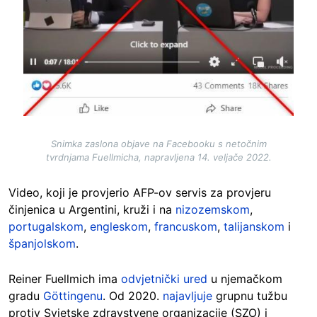
Snimka zaslona objave na Facebooku s netočnim
tvrdnjama Fuellmicha, napravljena 14. veljače 2022.
Video, koji je provjerio AFP-ov servis za provjeru
činjenica u Argentini, kruži i na
nizozemskom
,
portugalskom
,
engleskom
,
francuskom
,
talijanskom
i
španjolskom
.
Reiner Fuellmich ima
odvjetnički ured
u njemačkom
gradu
Göttingenu
. Od 2020.
najavljuje
grupnu tužbu
protiv Svjetske zdravstvene organizacije (SZO) i