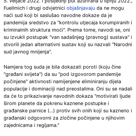
5. veljače 2022. i posljednji put ažurirana u lipnju 2022.,
Fuellmich i drugi odvjetnici
objašnjavaju
da ne mogu
naći sud koji bi saslušao navodne dokaze da je
pandemija sredstvo za "kontrolu utjecaja korumpiranih i
kriminalnih struktura moći". Prema tome, navodi se, oni
su izvukli postupak "van sadašnjeg (pravnog) sustava" i
stvorili jedan alternativni sustav koji su nazvali "Narodni
sud javnog mnijenja".
Namjera tog suda je bila dokazati poroti (koju čine
"građani svijeta") da su "pod izgovorom pandemije
počinjene" aktivnosti namijenjene eliminiranju dijela
populacije i dominaciji nad preostalima. Oni su se nadali
da će to prikazivanje navodnih dokaza "motivirati ljude
širom planete da pokrenu kaznene postupke i
građanske parnice (...) protiv svih onih koji su kazneno i
građanski odgovorni za zločine počinjene u njihovim
zajednicama i regijama."