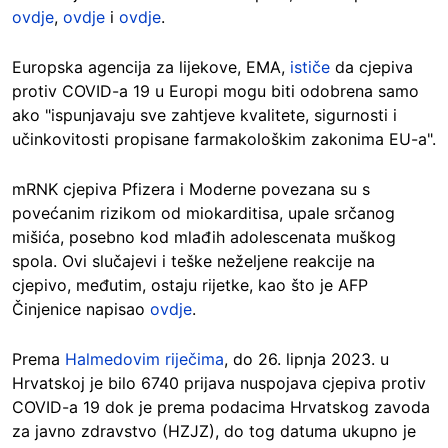
ovdje
,
ovdje
i
ovdje
.
Europska agencija za lijekove, EMA,
ističe
da cjepiva
protiv COVID-a 19 u Europi mogu biti odobrena samo
ako "ispunjavaju sve zahtjeve kvalitete, sigurnosti i
učinkovitosti propisane farmakološkim zakonima EU-a".
mRNK cjepiva Pfizera i Moderne povezana su s
povećanim rizikom od miokarditisa, upale srčanog
mišića, posebno kod mlađih adolescenata muškog
spola. Ovi slučajevi i teške neželjene reakcije na
cjepivo, međutim, ostaju rijetke, kao što je AFP
Činjenice napisao
ovdje
.
Prema
Halmedovim riječima
, do 26. lipnja 2023. u
Hrvatskoj je bilo 6740 prijava nuspojava cjepiva protiv
COVID-a 19 dok je prema podacima Hrvatskog zavoda
za javno zdravstvo (HZJZ), do tog datuma ukupno je