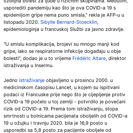
ozbiljna bolest za ljude u rizičnim skupinama. Međutim,
usporediti pandemiju kao što je ova COVID-a 19 s
epidemijom gripe nema puno smisla," rekla je AFP-u u
listopadu 2020.
Sibylle Bernard-Stoecklin
,
epidemiologinja u francuskoj Službi za javno zdravlje.
"U smislu komplikacija, brojevi su mnogo manji kod
gripe, iako se respiratorne infekcije događaju u obje
bolesti", dodao je u to vrijeme
Frédéric Altare
, direktor
istraživanja u Insermu.
Jedno
istraživanje
objavljeno u prosincu 2000. u
medicinskom časopisu Lancet, u kojem su ispitivani
podaci iz Francuske prije nego što je cijepljenje protiv
COVID-a 19 počelo u toj zemlji - potvrdilo je povećani
rizik od COVID-a 19. Prema tom istraživanju, stopa
smrtnosti u bolnicama pacijenata oboljelih od COVID-a
19 u ožujku i travnju 2020. bila je 16,9 posto u
usporedbi sa 5,8 posto za pacijente oboljele od