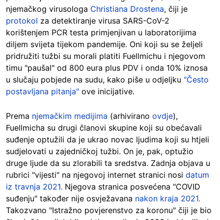
njemačkog virusologa
Christiana Drostena
, čiji je
protokol
za detektiranje virusa SARS-CoV-2
korištenjem PCR testa primjenjivan u laboratorijima
diljem svijeta tijekom pandemije. Oni koji su se željeli
pridružiti tužbi su morali platiti Fuellmichu i njegovom
timu "paušal" od 800 eura plus PDV i onda 10% iznosa
u slučaju pobjede na sudu, kako piše u odjeljku
"Često
postavljana pitanja"
ove inicijative.
Prema
njemačkim medijima
(arhivirano
ovdje
),
Fuellmicha su drugi članovi skupine koji su obećavali
suđenje optužili da je ukrao novac ljudima koji su htjeli
sudjelovati u zajedničkoj tužbi. On je, pak, optužio
druge ljude da su zlorabili ta sredstva. Zadnja objava u
rubrici "vijesti" na njegovoj internet stranici nosi
datum
iz travnja 2021.
Njegova stranica posvećena "COVID
suđenju" također nije osvježavana
nakon kraja 2021.
Takozvano "Istražno povjerenstvo za koronu" čiji je bio