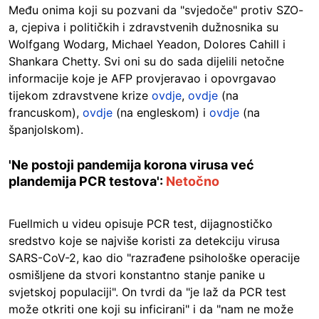
Među onima koji su pozvani da "svjedoče" protiv SZO-
a, cjepiva i političkih i zdravstvenih dužnosnika su
Wolfgang Wodarg, Michael Yeadon, Dolores Cahill i
Shankara Chetty. Svi oni su do sada dijelili netočne
informacije koje je AFP provjeravao i opovrgavao
tijekom zdravstvene krize
ovdje
,
ovdje
(na
francuskom),
ovdje
(na engleskom) i
ovdje
(na
španjolskom).
'Ne postoji pandemija korona virusa već
plandemija PCR testova':
Netočno
Fuellmich u videu opisuje PCR test, dijagnostičko
sredstvo koje se najviše koristi za detekciju virusa
SARS-CoV-2, kao dio "razrađene psihološke operacije
osmišljene da stvori konstantno stanje panike u
svjetskoj populaciji". On tvrdi da "je laž da PCR test
može otkriti one koji su inficirani" i da "nam ne može