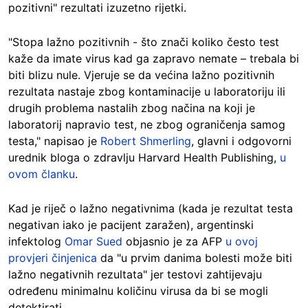
pozitivni" rezultati izuzetno rijetki.
"Stopa lažno pozitivnih - što znači koliko često test
kaže da imate virus kad ga zapravo nemate – trebala bi
biti blizu nule. Vjeruje se da većina lažno pozitivnih
rezultata nastaje zbog kontaminacije u laboratoriju ili
drugih problema nastalih zbog načina na koji je
laboratorij napravio test, ne zbog ograničenja samog
testa," napisao je
Robert Shmerling
, glavni i odgovorni
urednik bloga o zdravlju Harvard Health Publishing,
u
ovom članku
.
Kad je riječ o lažno negativnima (kada je rezultat testa
negativan iako je pacijent zaražen), argentinski
infektolog
Omar Sued
objasnio je za AFP
u ovoj
provjeri činjenica
da "u prvim danima bolesti može biti
lažno negativnih rezultata" jer testovi zahtijevaju
određenu minimalnu količinu virusa da bi se mogli
detektirati.