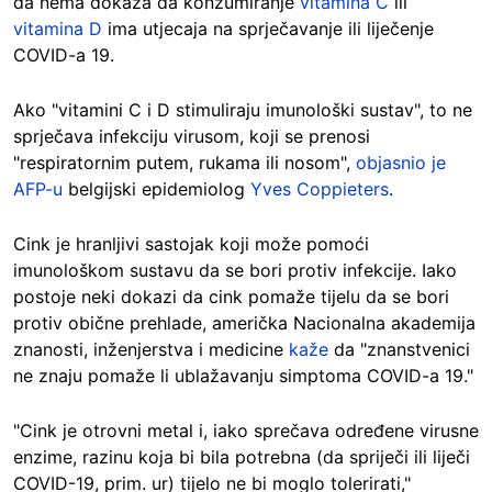
da nema dokaza da konzumiranje
vitamina C
ili
vitamina D
ima utjecaja na sprječavanje ili liječenje
COVID-a 19.
Ako "vitamini C i D stimuliraju imunološki sustav", to ne
sprječava infekciju virusom, koji se prenosi
"respiratornim putem, rukama ili nosom",
objasnio je
AFP-u
belgijski epidemiolog
Yves Coppieters
.
Cink je hranljivi sastojak koji može pomoći
imunološkom sustavu da se bori protiv infekcije. Iako
postoje neki dokazi da cink pomaže tijelu da se bori
protiv obične prehlade, američka Nacionalna akademija
znanosti, inženjerstva i medicine
kaže
da "znanstvenici
ne znaju pomaže li ublažavanju simptoma COVID-a 19."
"Cink je otrovni metal i, iako sprečava određene virusne
enzime, razinu koja bi bila potrebna (da spriječi ili liječi
COVID-19, prim. ur) tijelo ne bi moglo tolerirati,"