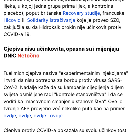
lijeka, u kojoj jedna grupa prima lijek, a kontrolna
placebo), poput britanske
Recovery studije
, francuske
Hicovid
ili
Solidarity istraživanja
koje je proveo SZO,
zaključila su da Hidroksiklorokin nije učinkovit protiv
COVID-a 19.
Cjepiva nisu učinkovita, opasna su i mijenjaju
DNK:
Netočno
Fuellmich cjepiva naziva "eksperimentalnim injekcijama"
i tvrdi da nisu potrebna za borbu protiv virusa SARS-
CoV-2. Nadalje kaže da su kampanje cijepljenja diljem
svijeta osmišljene radi "kontrole stanovništva" i da će
voditi ka "masovnom smanjenju stanovništva". Ove je
tvrdnje AFP provjerio već nekoliko puta kao na primer
ovdje
,
ovdje
,
ovdje
i
ovdje
.
Cjepiva protiv COVID-a pokazala su svoju učinkovitost