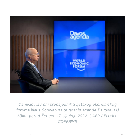
Image
Osnivač i izvršni predsjednik Svjetskog ekonomskog
foruma Klaus Schwab na otvaranju agende Davosa u U
Kölnu pored Ženeve 17. siječnja 2022. ( AFP / Fabrice
COFFRINI)