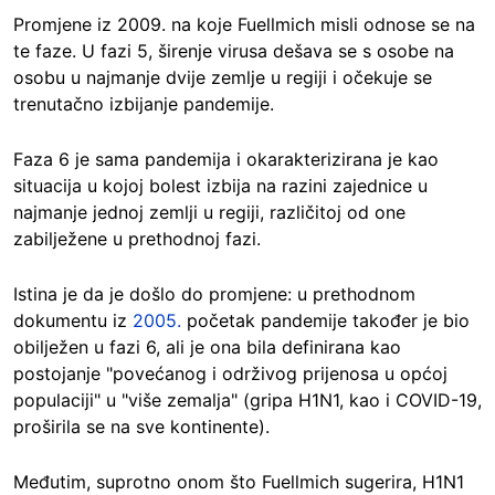
Promjene iz 2009. na koje Fuellmich misli odnose se na
te faze. U fazi 5, širenje virusa dešava se s osobe na
osobu u najmanje dvije zemlje u regiji i očekuje se
trenutačno izbijanje pandemije.
Faza 6 je sama pandemija i okarakterizirana je kao
situacija u kojoj bolest izbija na razini zajednice u
najmanje jednoj zemlji u regiji, različitoj od one
zabilježene u prethodnoj fazi.
Istina je da je došlo do promjene: u prethodnom
dokumentu iz
2005.
početak pandemije također je bio
obilježen u fazi 6, ali je ona bila definirana kao
postojanje "povećanog i održivog prijenosa u općoj
populaciji" u "više zemalja" (gripa H1N1, kao i COVID-19,
proširila se na sve kontinente).
Međutim, suprotno onom što Fuellmich sugerira, H1N1