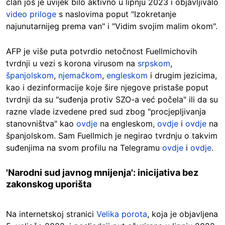
član još je uvijek bilo aktivno u lipnju 2023 i objavljivalo
video priloge
s naslovima poput "Izokretanje
najunutarnijeg prema van" i "Vidim svojim malim okom".
AFP je više puta potvrdio netočnost Fuellmichovih
tvrdnji u vezi s korona virusom na
srpskom
,
španjolskom
,
njemačkom
,
engleskom
i drugim jezicima,
kao i dezinformacije koje šire njegove pristaše poput
tvrdnji da su "suđenja protiv SZO-a već počela" ili da su
razne vlade izvedene pred sud zbog "procjepljivanja
stanovništva" kao
ovdje
na engleskom,
ovdje
i
ovdje
na
španjolskom. Sam Fuellmich je negirao tvrdnju o takvim
suđenjima na svom profilu na Telegramu
ovdje
i
ovdje
.
'Narodni sud javnog mnijenja': inicijativa bez
zakonskog uporišta
Na internetskoj stranici
Velika porota
, koja je objavljena