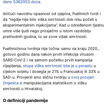
dano 5362053 doza
.
Ističući navodnu opasnost od cjepiva, Fuellmich tvrdi i
da "nigdje nije bilo viška smrtnosti dok nisu počeli s
eksperimentalnim injekcijama". Kad u određenom tjednu
umre više ljudi nego prosječno u istom razdoblju
prethodnih godina, to se zove višak smrtnosti.
Fuellmichova tvrdnja nije točna: samo na kraju 2020.,
gotovo godinu dana nakon prvih infekcija virusom
SARS-CoV-2 i na samom početku prvih kampanja
cijepljenja,
stopa viška smrtnosti bila je u porastu
u
cijelom svijetu i dosegla je 21% u Francuskoj ili 33% u
SAD-u. Provjerili smo sličnu tvrdnju u
ovoj provjeri
činjenica
o manipulacijama statistikom o višku
smrtnosti u Hrvatskoj.
O definiciji pandemije