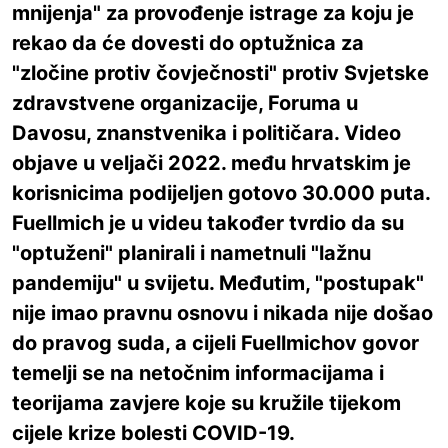
mnijenja" za provođenje istrage za koju je
rekao da će dovesti do optužnica za
"zločine protiv čovječnosti" protiv Svjetske
zdravstvene organizacije, Foruma u
Davosu, znanstvenika i političara. Video
objave u veljači 2022. među hrvatskim je
korisnicima podijeljen gotovo 30.000 puta.
Fuellmich je u videu također tvrdio da su
"optuženi" planirali i nametnuli "lažnu
pandemiju" u svijetu. Međutim, "postupak"
nije imao pravnu osnovu i nikada nije došao
do pravog suda, a cijeli Fuellmichov govor
temelji se na netočnim informacijama i
teorijama zavjere koje su kružile tijekom
cijele krize bolesti COVID-19.