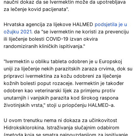
naučni dokaz da se Ivermektin može da upotrebljava
za lečenje kovid pacijenata".
Hrvatska agencija za lijekove HALMED
podsjetila je u
ožujku 2021.
da "se ivermektin ne koristi za prevenciju
ili liječenje bolesti COVID-19 izvan okvira
randomiziranih kliničkih ispitivanja."
"Ivermektin u obliku tableta odobren je u Europskoj
uniji za liječenje nekih parazitskih zaraza crvima, dok su
pripravci ivermektina za kožu odobreni za liječenje
kožnih bolesti poput rozaceje. Ivermektin je također
odobren kao veterinarski lijek za primjenu protiv
unutarnjih i vanjskih parazita kod širokog raspona
životinjskih vrsta," stoji u priopćenju HALMED-a.
U ovom trenutku nema ni dokaza za učinkovitost
Hidroksiklorokina. Istraživanja slučajnim odabirom
(metoda koja se smatra najpouzdanijom za ispitivanje