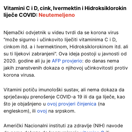
Vitamini C i D, cink, Ivermektin i Hidroksiklorokin
liječe COVID:
Neutemeljeno
Njemački odvjetnik u videu tvrdi da se korona virus
"može sigurno i učinkovito liječiti vitaminima C i D,
cinkom itd. a i Ivermektinom, Hidroksiklorokinom itd. ali
su ti lijekovi zabranjeni". Ova ideja postoji u javnosti od
2020. godine ali ju je
AFP provjerio
: do danas nema
jakih znanstvenih dokaza o njihovoj učinkovitosti protiv
korona virusa.
Vitamini potiču imunološki sustav, ali nema dokaza da
sprječavaju prenošenje COVID-a 19 ili da ga liječe, kao
što je objašnjeno u
ovoj provjeri činjenica
(na
engleskom), ili
ovoj
na srpskom.
Američki Nacionalni instituti za zdravlje (NIH) navode