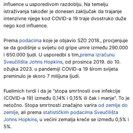
influence u usporedivom razdoblju. Na temelju
istraživanja također je donesen zaključak da trajanje
intenzivne njege kod COVID-a 19 traje dvostruko duže
nego kod influence.
Prema
podacima
koje je objavio SZO 2018., procjenjuje
se da godišnje u svijetu od gripe umre između 290.000
i 650.000 ljudi. U usporedbi s tim,
prema izračunu
Sveučilišta Johns Hopkins
, od prosinca 2019. do 10.
ožujka 2023.
u pandemiji COVID-a 19 širom svijeta
preminulo je skoro 7 milijuna ljudi.
Fuellmich tvrdi i da je "stopa smrtnosti ove infekcije
(COVID-a 19) između 0,14% i 0,15% ili čak i manje". To je
netočno. Stopa smrtnosti značajno varira
od zemlje do
zemlje
, ali prema
statističkim podacima Sveučilišta
Johns Hopkins
, u većini zemalja kreće se između 0,5% i
5%.