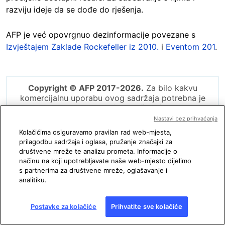
razviju ideje da se dođe do rješenja.
AFP je već opovrgnuo dezinformacije povezane s
Izvještajem Zaklade Rockefeller iz 2010.
i
Eventom 201
.
Copyright © AFP 2017-2026.
Za bilo kakvu
komercijalnu uporabu ovog sadržaja potrebna je
pretplata. Kliknite
ovdje
za više informacija.
Nastavi bez prihvaćanja
Kolačićima osiguravamo pravilan rad web-mjesta,
prilagodbu sadržaja i oglasa, pružanje značajki za
Podijelite:
društvene mreže te analizu prometa. Informacije o
načinu na koji upotrebljavate naše web-mjesto dijelimo
s partnerima za društvene mreže, oglašavanje i
analitiku.
Vidjeli ste sumnjivu informaciju na
društvenim mrežama?
Postavke za kolačiće
Prihvatite sve kolačiće
Kontaktirajte nas