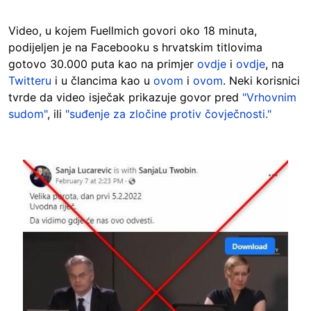
Video, u kojem Fuellmich govori oko 18 minuta,
podijeljen je na Facebooku s hrvatskim titlovima
gotovo 30.000 puta kao na primjer
ovdje
i
ovdje
, na
Twitteru
i u člancima kao u
ovom
i
ovom
. Neki korisnici
tvrde da video isječak prikazuje govor pred
"Vrhovnim
sudom"
, ili
"suđenje za zločine protiv čovječnosti."
Image