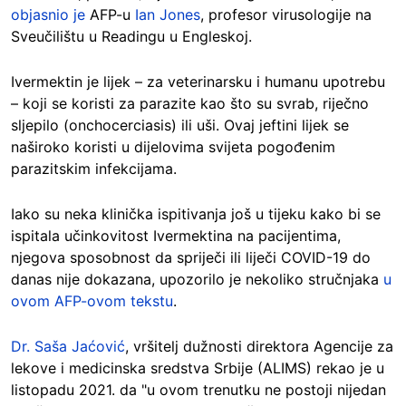
objasnio je
AFP-u
Ian Jones
, profesor virusologije na
Sveučilištu u Readingu u Engleskoj.
Ivermektin je lijek – za veterinarsku i humanu upotrebu
– koji se koristi za parazite kao što su svrab, riječno
sljepilo (onchocerciasis) ili uši. Ovaj jeftini lijek se
naširoko koristi u dijelovima svijeta pogođenim
parazitskim infekcijama.
Iako su neka klinička ispitivanja još u tijeku kako bi se
ispitala učinkovitost Ivermektina na pacijentima,
njegova sposobnost da spriječi ili liječi COVID-19 do
danas nije dokazana, upozorilo je nekoliko stručnjaka
u
ovom AFP-ovom tekstu
.
Dr. Saša Jaćović
, vršitelj dužnosti direktora Agencije za
lekove i medicinska sredstva Srbije (ALIMS) rekao je u
listopadu 2021. da "u ovom trenutku ne postoji nijedan