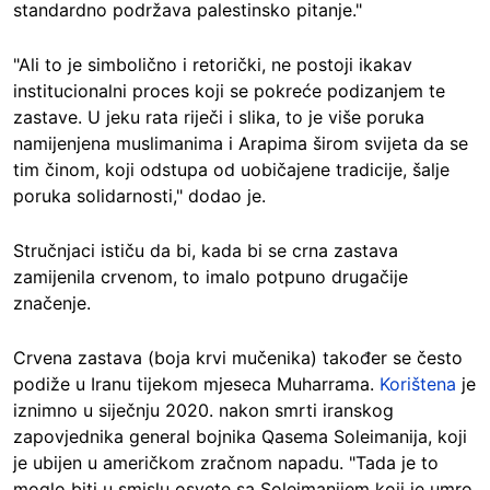
standardno podržava palestinsko pitanje."
"Ali to je simbolično i retorički, ne postoji ikakav
institucionalni proces koji se pokreće podizanjem te
zastave. U jeku rata riječi i slika, to je više poruka
namijenjena muslimanima i Arapima širom svijeta da se
tim činom, koji odstupa od uobičajene tradicije, šalje
poruka solidarnosti," dodao je.
Stručnjaci ističu da bi, kada bi se crna zastava
zamijenila crvenom, to imalo potpuno drugačije
značenje.
Crvena zastava (boja krvi mučenika) također se često
podiže u Iranu tijekom mjeseca Muharrama.
Korištena
je
iznimno u siječnju 2020. nakon smrti iranskog
zapovjednika general bojnika Qasema Soleimanija, koji
je ubijen u američkom zračnom napadu. "Tada je to
moglo biti u smislu osvete sa Solejmanijem koji je umro