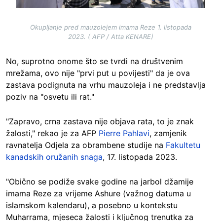
Okupljanje pred mauzolejem imama Reze 1. listopada
2023. ( AFP / Atta KENARE)
No, suprotno onome što se tvrdi na društvenim
mrežama, ovo nije "prvi put u povijesti" da je ova
zastava podignuta na vrhu mauzoleja i ne predstavlja
poziv na "osvetu ili rat."
"Zapravo, crna zastava nije objava rata, to je znak
žalosti," rekao je za AFP
Pierre Pahlavi
, zamjenik
ravnatelja Odjela za obrambene studije na
Fakultetu
kanadskih oružanih snaga
, 17. listopada 2023.
"Obično se podiže svake godine na jarbol džamije
imama Reze za vrijeme Ashure (važnog datuma u
islamskom kalendaru), a posebno u kontekstu
Muharrama, mjeseca žalosti i ključnog trenutka za