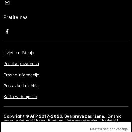
Pratite nas
Uvjeti korištenja
Politika privatnosti
Pravne informacije
Postavke kolačića
Karta web mjesta
Copyright © AFP 2017-2026. Sva prava zadržana.
Korisnici
mogu pristupiti i konzultirati ovu internet stranicu i koristiti i
dijeliti članke za osobnu, privatnu i nekomercijalnu namjenu. Bilo
Nastavi bez prihvaćanja
kakva druga uporaba, posebno bilo kakva vrsta reproduciranja,