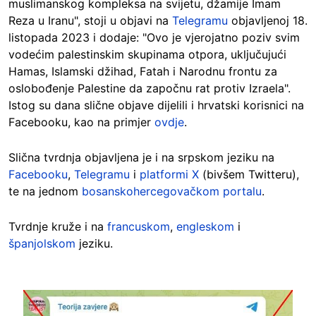
muslimanskog kompleksa na svijetu, džamije Imam
Reza u Iranu", stoji u objavi na
Telegramu
objavljenoj 18.
listopada 2023 i dodaje: "Ovo je vjerojatno poziv svim
vodećim palestinskim skupinama otpora, uključujući
Hamas, Islamski džihad, Fatah i Narodnu frontu za
oslobođenje Palestine da započnu rat protiv Izraela".
Istog su dana slične objave dijelili i hrvatski korisnici na
Facebooku, kao na primjer
ovdje
.
Slična tvrdnja objavljena je i na srpskom jeziku na
Facebooku
,
Telegramu
i
platformi X
(bivšem Twitteru),
te na jednom
bosanskohercegovačkom portalu
.
Tvrdnje kruže i na
francuskom
,
engleskom
i
španjolskom
jeziku.
Image