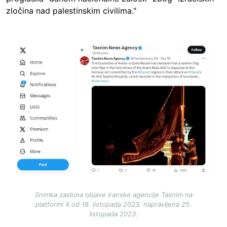
zločina nad palestinskim civilima."
Image
Snimka zaslona objave iranske agencije Tasnim na
platformi X od 18. listopada 2023. napravljena 25.
listopada 2023.