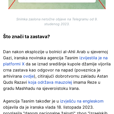
Snimka zaslona netočne objave na Telegramu od 9.
studenog 2023.
Što znači ta zastava?
Dan nakon eksplozije u bolnici al-Ahli Arab u sjevernoj
Gazi, iranska novinska agencija Tasnim
izvijestila je na
platformi X
da se iznad središnje kupole džamije vijorila
crna zastava kao odgovor na napad (poveznica je
arhivirana
ovdje
), citirajući dobrotvornu zakladu Astan
Quds Razavi
koja održava mauzolej
imama Reze u
gradu Mashhadu na sjeveroistoku Irana.
Agencija Tasnim također je u
izvješću na engleskom
objavila da je iranska vlada 18. listopada 2023.
proglasila "danom nacionalne žalosti" zbog "izraelskih