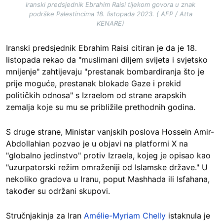
Iranski predsjednik Ebrahim Raisi tijekom govora u znak
podrške Palestincima 18. listopada 2023. ( AFP / Atta
KENARE)
Iranski predsjednik Ebrahim Raisi citiran je da je 18.
listopada rekao da "muslimani diljem svijeta i svjetsko
mnijenje" zahtijevaju "prestanak bombardiranja što je
prije moguće, prestanak blokade Gaze i prekid
političkih odnosa" s Izraelom od strane arapskih
zemalja koje su mu se približile prethodnih godina.
S druge strane, Ministar vanjskih poslova Hossein Amir-
Abdollahian pozvao je u objavi na platformi X na
"globalno jedinstvo" protiv Izraela, kojeg je opisao kao
"uzurpatorski režim omraženiji od Islamske države." U
nekoliko gradova u Iranu, poput Mashhada ili Isfahana,
također su održani skupovi.
Stručnjakinja za Iran
Amélie-Myriam Chelly
istaknula je