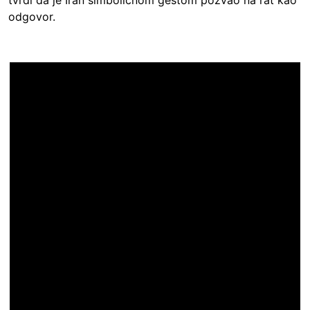
tvrdi da je Iran simboličnom gestom pozvao na rat kao
Sakrij
odgovor.