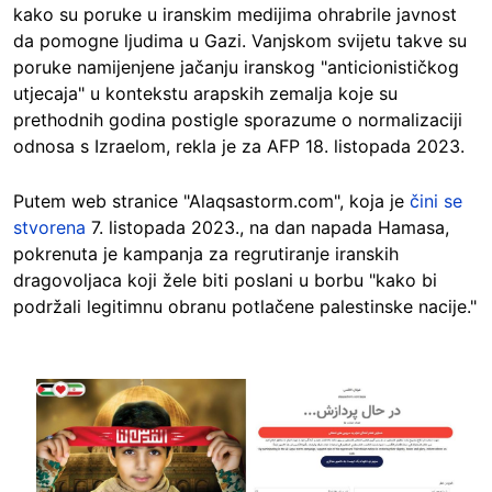
kako su poruke u iranskim medijima ohrabrile javnost
da pomogne ljudima u Gazi. Vanjskom svijetu takve su
poruke namijenjene jačanju iranskog "anticionističkog
utjecaja" u kontekstu arapskih zemalja koje su
prethodnih godina postigle sporazume o normalizaciji
odnosa s Izraelom, rekla je za AFP 18. listopada 2023.
Putem web stranice "Alaqsastorm.com", koja je
čini se
stvorena
7. listopada 2023., na dan napada Hamasa,
pokrenuta je kampanja za regrutiranje iranskih
dragovoljaca koji žele biti poslani u borbu "kako bi
podržali legitimnu obranu potlačene palestinske nacije."
Image