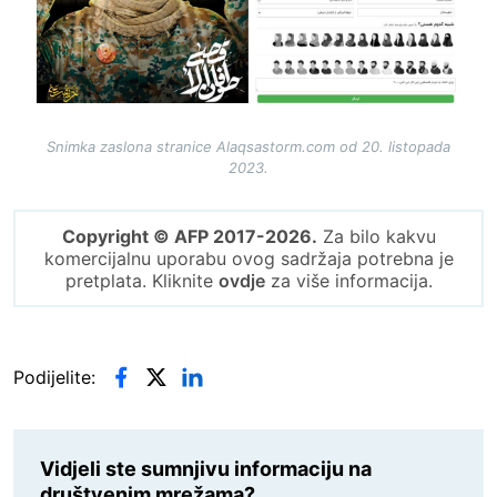
Snimka zaslona stranice Alaqsastorm.com od 20. listopada
2023.
Copyright © AFP 2017-2026.
Za bilo kakvu
komercijalnu uporabu ovog sadržaja potrebna je
pretplata. Kliknite
ovdje
za više informacija.
Podijelite:
Vidjeli ste sumnjivu informaciju na
društvenim mrežama?