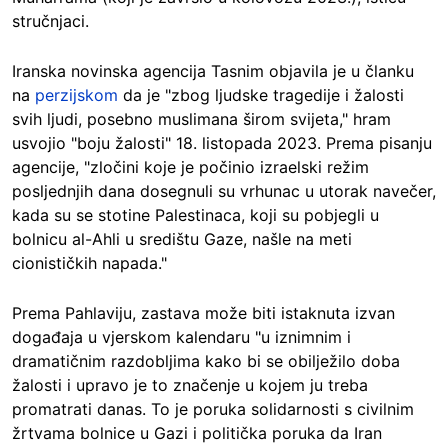
stručnjaci.
Iranska novinska agencija Tasnim objavila je u članku
na
perzijskom
da je "zbog ljudske tragedije i žalosti
svih ljudi, posebno muslimana širom svijeta," hram
usvojio "boju žalosti" 18. listopada 2023. Prema pisanju
agencije, "zločini koje je počinio izraelski režim
posljednjih dana dosegnuli su vrhunac u utorak navečer,
kada su se stotine Palestinaca, koji su pobjegli u
bolnicu al-Ahli u središtu Gaze, našle na meti
cionističkih napada."
Prema Pahlaviju, zastava može biti istaknuta izvan
događaja u vjerskom kalendaru "u iznimnim i
dramatičnim razdobljima kako bi se obilježilo doba
žalosti i upravo je to značenje u kojem ju treba
promatrati danas. To je poruka solidarnosti s civilnim
žrtvama bolnice u Gazi i politička poruka da Iran