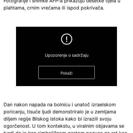
Fotografije i snimke AFP-a prikazuju desetke tijela u
plahtama, crnim vrećama ili ispod pokrivača.
Upozorenje o sadržaju
Pokaži
Dan nakon napada na bolnicu i unatoč izraelskom
poricanju, tisuće ljudi demonstriralo je u zemljama
diljem regije Bliskog istoka kako bi izrazili svoju
ogorčenost. U tom kontekstu, u viralnim objavama se