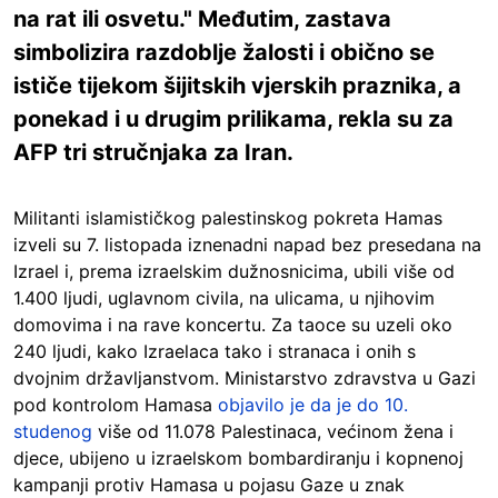
na rat ili osvetu." Međutim, zastava
simbolizira razdoblje žalosti i obično se
ističe tijekom šijitskih vjerskih praznika, a
ponekad i u drugim prilikama, rekla su za
AFP tri stručnjaka za Iran.
Militanti islamističkog palestinskog pokreta Hamas
izveli su 7. listopada iznenadni napad bez presedana na
Izrael i, prema izraelskim dužnosnicima, ubili više od
1.400 ljudi, uglavnom civila, na ulicama, u njihovim
domovima i na rave koncertu. Za taoce su uzeli oko
240 ljudi, kako Izraelaca tako i stranaca i onih s
dvojnim državljanstvom. Ministarstvo zdravstva u Gazi
pod kontrolom Hamasa
objavilo je da je do 10.
studenog
više od 11.078 Palestinaca, većinom žena i
djece, ubijeno u izraelskom bombardiranju i kopnenoj
kampanji protiv Hamasa u pojasu Gaze u znak