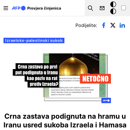
Skoči na glavni sadržaj
Tamna
Provjera činjenica
Search
pozadina
Primarne oznake
Podijelite:
Izraelsko-palestinski sukob
Crna zastava podignuta na hramu u
Iranu usred sukoba Izraela i Hamasa