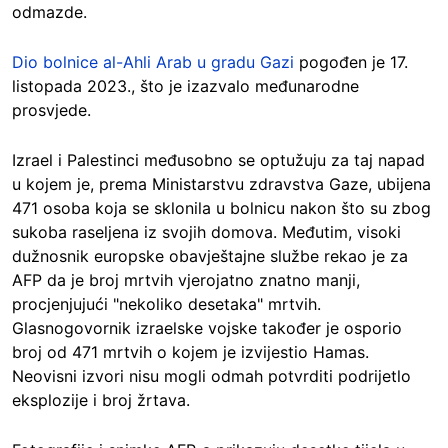
odmazde.
Dio bolnice al-Ahli Arab u gradu Gazi
pogođen je 17.
listopada 2023., što je izazvalo međunarodne
prosvjede.
Izrael i Palestinci međusobno se optužuju za taj napad
u kojem je, prema Ministarstvu zdravstva Gaze, ubijena
471 osoba koja se sklonila u bolnicu nakon što su zbog
sukoba raseljena iz svojih domova. Međutim, visoki
dužnosnik europske obavještajne službe rekao je za
AFP da je broj mrtvih vjerojatno znatno manji,
procjenjujući "nekoliko desetaka" mrtvih.
Glasnogovornik izraelske vojske također je osporio
broj od 471 mrtvih o kojem je izvijestio Hamas.
Neovisni izvori nisu mogli odmah potvrditi podrijetlo
eksplozije i broj žrtava.