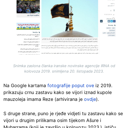
Snimka zaslona članka iranske novinske agencije IRNA od
kolovoza 2019. snimljena 20. listopada 2023.
Na Google kartama
fotografije poput ove
iz 2019.
prikazuju crnu zastavu kako se vijori iznad kupole
mauzoleja imama Reze (arhivirana je
ovdje
).
S druge strane, puno je rjeđe vidjeti tu zastavu kako se
vijori u drugim prilikama osim tijekom Ašure i
Muharrama (koji je završio u kolovozu 2023.), ističu