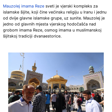
Mauzolej imama Reze
sveti je vjerski kompleks za
islamske šijite, koji čine većinsku religiju u Iranu i jednu
od dvije glavne islamske grupe, uz sunite. Mauzolej je
jedno od glavnih mjesta vjerskog hodočašća nad
grobom imama Reze, osmog imama u muslimanskoj
šijitskoj tradiciji dvanaestorice.
Image