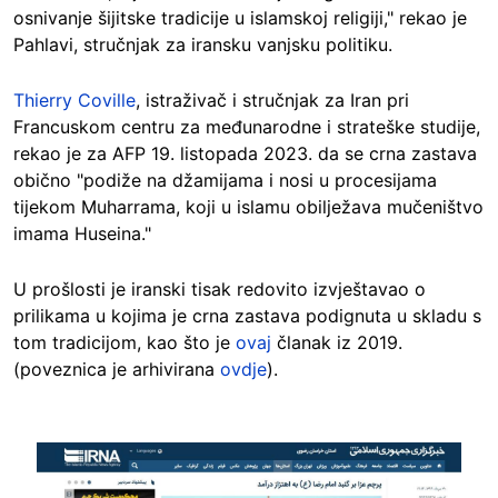
osnivanje šijitske tradicije u islamskoj religiji," rekao je
Pahlavi, stručnjak za iransku vanjsku politiku.
Thierry Coville
, istraživač i stručnjak za Iran pri
Francuskom centru za međunarodne i strateške studije,
rekao je za AFP 19. listopada 2023. da se crna zastava
obično "podiže na džamijama i nosi u procesijama
tijekom Muharrama, koji u islamu obilježava mučeništvo
imama Huseina."
U prošlosti je iranski tisak redovito izvještavao o
prilikama u kojima je crna zastava podignuta u skladu s
tom tradicijom, kao što je
ovaj
članak iz 2019.
(poveznica je arhivirana
ovdje
).
Image