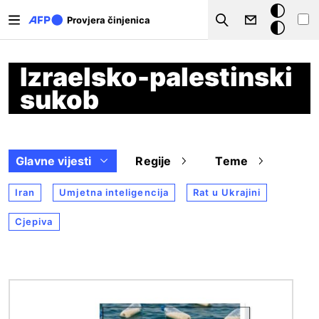
Skoči na glavni sadržaj
Tamna
Provjera činjenica
Search
pozadina
Izraelsko-palestinski
sukob
Glavne vijesti
Regije
Teme
Iran
Umjetna inteligencija
Rat u Ukrajini
Cjepiva
Slika