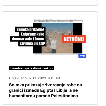
Slika
Izraelsko-palestinski sukob
Objavljeno 07. 11. 2023. u 15:49
Snimka prikazuje švercanje robe na
granici između Egipta i Libije, a ne
humanitarnu pomoć Palestincima