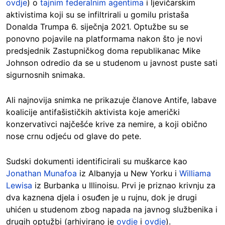
ovdje
) o
tajnim federalnim agentima
i ljevičarskim
aktivistima koji su se infiltrirali u gomilu pristaša
Donalda Trumpa 6. siječnja 2021. Optužbe su se
ponovno pojavile na platformama nakon što je novi
predsjednik Zastupničkog doma republikanac Mike
Johnson odredio da se u studenom u javnost puste sati
sigurnosnih snimaka.
Ali najnovija snimka ne prikazuje članove Antife, labave
koalicije antifašističkih aktivista koje američki
konzervativci najčešće krive za nemire, a koji obično
nose crnu odjeću od glave do pete.
Sudski dokumenti identificirali su muškarce kao
Jonathan Munafoa
iz Albanyja u New Yorku i
Williama
Lewisa
iz Burbanka u Illinoisu. Prvi je priznao krivnju za
dva kaznena djela i osuđen je u rujnu, dok je drugi
uhićen u studenom zbog napada na javnog službenika i
drugih optužbi (arhivirano je
ovdje
i
ovdje
).