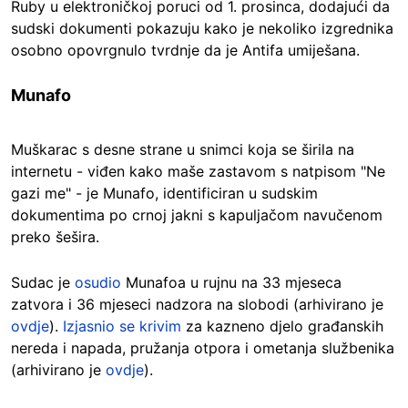
Ruby u elektroničkoj poruci od 1. prosinca, dodajući da
sudski dokumenti pokazuju kako je nekoliko izgrednika
osobno opovrgnulo tvrdnje da je Antifa umiješana.
Munafo
Muškarac s desne strane u snimci koja se širila na
internetu - viđen kako maše zastavom s natpisom "Ne
gazi me" - je Munafo, identificiran u sudskim
dokumentima po crnoj jakni s kapuljačom navučenom
preko šešira.
Sudac je
osudio
Munafoa u rujnu na 33 mjeseca
zatvora i 36 mjeseci nadzora na slobodi (arhivirano je
ovdje
).
Izjasnio se krivim
za kazneno djelo građanskih
nereda i napada, pružanja otpora i ometanja službenika
(arhivirano je
ovdje
).