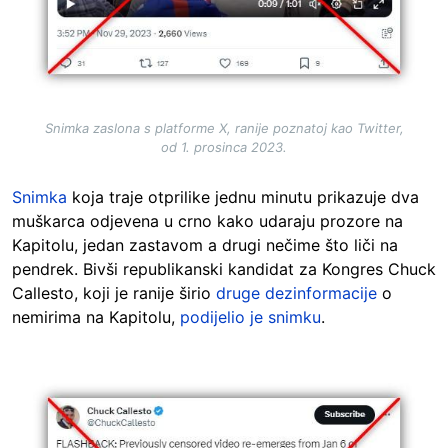
Snimka zaslona s platforme X, ranije poznatoj kao Twitter,
od 1. prosinca 2023.
Snimka
koja traje otprilike jednu minutu prikazuje dva
muškarca odjevena u crno kako udaraju prozore na
Kapitolu, jedan zastavom a drugi nečime što liči na
pendrek. Bivši republikanski kandidat za Kongres Chuck
Callesto, koji je ranije širio
druge dezinformacije
o
nemirima na Kapitolu,
podijelio je snimku
.
Image