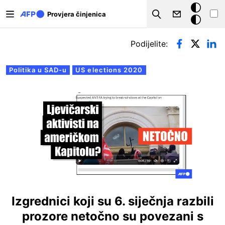
Skoči na glavni sadržaj
Tamna
Provjera činjenica
Search
pozadina
Primarne oznake
Podijelite:
Politika u SAD-u
US elections 2020
Izgrednici koji su 6. siječnja razbili
prozore netočno su povezani s