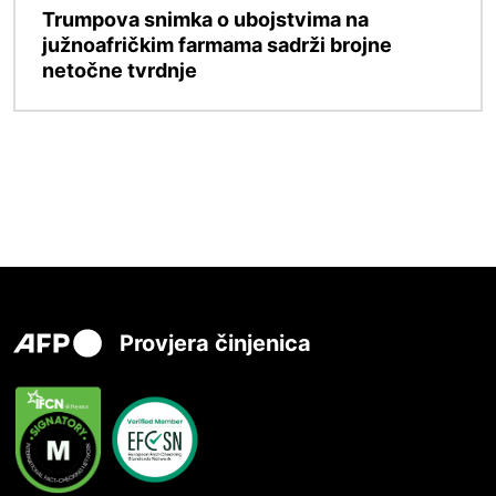
Trumpova snimka o ubojstvima na
južnoafričkim farmama sadrži brojne
netočne tvrdnje
Provjera činjenica