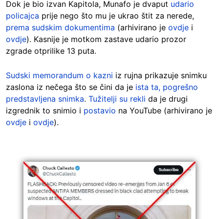
Dok je bio izvan Kapitola, Munafo je dvaput
udario
policajca
prije nego što mu je ukrao štit za nerede,
prema sudskim dokumentima
(arhivirano je
ovdje
i
ovdje
). Kasnije je motkom zastave udario prozor
zgrade otprilike 13 puta.
Sudski memorandum o kazni
iz rujna prikazuje snimku
zaslona iz nečega što se čini da je
ista ta, pogrešno
predstavljena snimka
.
Tužitelji su rekli
da je drugi
izgrednik to snimio i
postavio
na YouTube (arhivirano je
ovdje
i
ovdje
).
Image