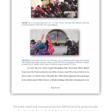
Snimka zaslona memoranduma Ministarstva pravosuđa