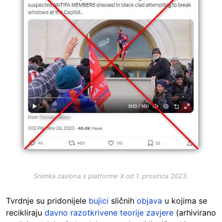
Snimka zaslona s platforme X od 1. prosinca 2023.
Tvrdnje su pridonijele
bujici
sličnih
objava
u kojima se
recikliraju
davno razotkrivene teorije zavjere
(arhivirano