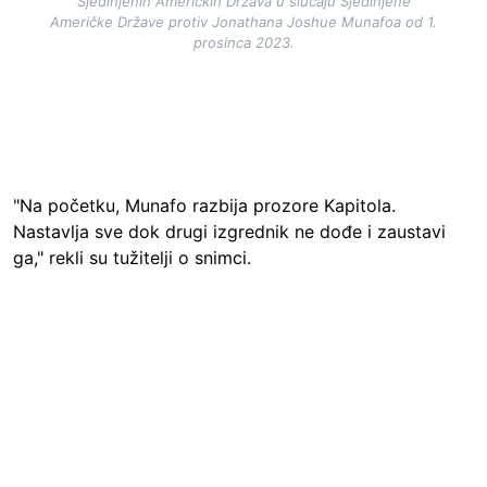
Sjedinjenih Američkih Država u slučaju Sjedinjene
Američke Države protiv Jonathana Joshue Munafoa od 1.
prosinca 2023.
"Na početku, Munafo razbija prozore Kapitola.
Nastavlja sve dok drugi izgrednik ne dođe i zaustavi
ga," rekli su tužitelji o snimci.