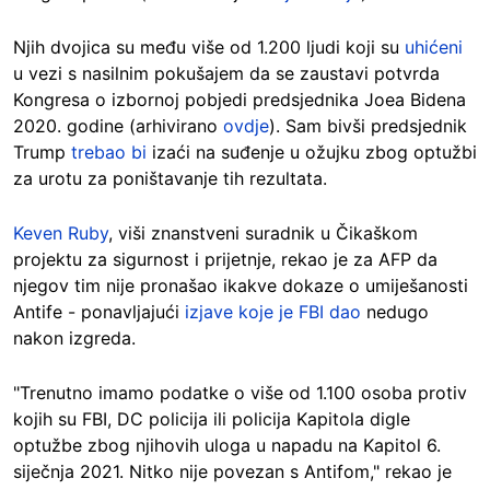
Njih dvojica su među više od 1.200 ljudi koji su
uhićeni
u vezi s nasilnim pokušajem da se zaustavi potvrda
Kongresa o izbornoj pobjedi predsjednika Joea Bidena
2020. godine (arhivirano
ovdje
). Sam bivši predsjednik
Trump
trebao bi
izaći na suđenje u ožujku zbog optužbi
za urotu za poništavanje tih rezultata.
Keven Ruby
, viši znanstveni suradnik u Čikaškom
projektu za sigurnost i prijetnje, rekao je za AFP da
njegov tim nije pronašao ikakve dokaze o umiješanosti
Antife - ponavljajući
izjave koje je FBI dao
nedugo
nakon izgreda.
"Trenutno imamo podatke o više od 1.100 osoba protiv
kojih su FBI, DC policija ili policija Kapitola digle
optužbe zbog njihovih uloga u napadu na Kapitol 6.
siječnja 2021. Nitko nije povezan s Antifom," rekao je