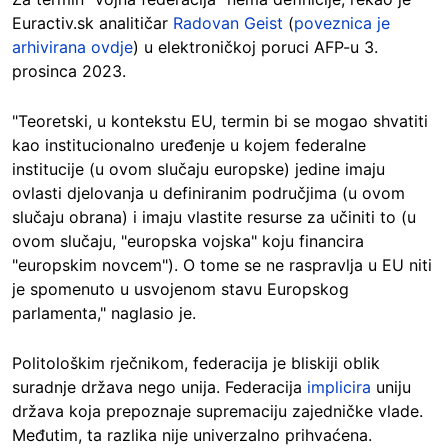
Euractiv.sk analitičar
Radovan Geist
(
poveznica je
arhivirana ovdje
) u elektroničkoj poruci AFP-u 3.
prosinca 2023.
"Teoretski, u kontekstu EU, termin bi se mogao shvatiti
kao institucionalno uređenje u kojem federalne
institucije (u ovom slučaju europske) jedine imaju
ovlasti djelovanja u definiranim područjima (u ovom
slučaju obrana) i imaju vlastite resurse za učiniti to (u
ovom slučaju, "europska vojska" koju financira
"europskim novcem"). O tome se ne raspravlja u EU niti
je spomenuto u usvojenom stavu Europskog
parlamenta," naglasio je.
Politološkim rječnikom, federacija je bliskiji oblik
suradnje država nego unija. Federacija
implicira
uniju
država koja prepoznaje supremaciju zajedničke vlade.
Međutim, ta razlika nije univerzalno prihvaćena.