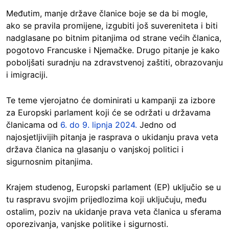
Međutim, manje države članice boje se da bi mogle,
ako se pravila promijene, izgubiti još suvereniteta i biti
nadglasane po bitnim pitanjima od strane većih članica,
pogotovo Francuske i Njemačke. Drugo pitanje je kako
poboljšati suradnju na zdravstvenoj zaštiti, obrazovanju
i imigraciji.
Te teme vjerojatno će dominirati u kampanji za izbore
za Europski parlament koji će se održati u državama
članicama od
6. do 9. lipnja 2024.
Jedno od
najosjetljivijih pitanja je rasprava o ukidanju prava veta
država članica na glasanju o vanjskoj politici i
sigurnosnim pitanjima.
Krajem studenog, Europski parlament (EP) uključio se u
tu raspravu svojim prijedlozima koji uključuju, među
ostalim, poziv na ukidanje prava veta članica u sferama
oporezivanja, vanjske politike i sigurnosti.