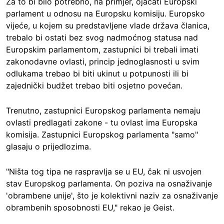
Za to bi bilo potrebno, na primjer, ojačati Europski
parlament u odnosu na Europsku komisiju. Europsko
vijeće, u kojem su predstavljene vlade država članica,
trebalo bi ostati bez svog nadmoćnog statusa nad
Europskim parlamentom, zastupnici bi trebali imati
zakonodavne ovlasti, princip jednoglasnosti u svim
odlukama trebao bi biti ukinut u potpunosti ili bi
zajednički budžet trebao biti osjetno povećan.
Trenutno, zastupnici Europskog parlamenta nemaju
ovlasti predlagati zakone - tu ovlast ima Europska
komisija. Zastupnici Europskog parlamenta "samo"
glasaju o prijedlozima.
"Ništa tog tipa ne raspravlja se u EU, čak ni usvojen
stav Europskog parlamenta. On poziva na osnaživanje
'obrambene unije', što je kolektivni naziv za osnaživanje
obrambenih sposobnosti EU," rekao je Geist.