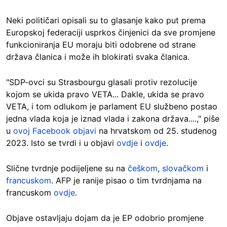
Neki političari opisali su to glasanje kako put prema
Europskoj federaciji usprkos činjenici da sve promjene
funkcioniranja EU moraju biti odobrene od strane
država članica i može ih blokirati svaka članica.
"SDP-ovci su Strasbourgu glasali protiv rezolucije
kojom se ukida pravo VETA... Dakle, ukida se pravo
VETA, i tom odlukom je parlament EU službeno postao
jedna vlada koja je iznad vlada i zakona država....," piše
u
ovoj Facebook objavi
na hrvatskom od 25. studenog
2023. Isto se tvrdi i u objavi
ovdje
i
ovdje
.
Slične tvrdnje podijeljene su na
češkom
,
slovačkom
i
francuskom
. AFP je ranije pisao o tim tvrdnjama na
francuskom
ovdje
.
Objave ostavljaju dojam da je EP odobrio promjene