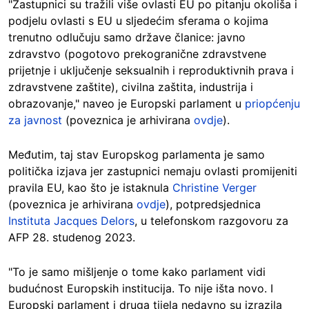
"Zastupnici su tražili više ovlasti EU po pitanju okoliša i
podjelu ovlasti s EU u sljedećim sferama o kojima
trenutno odlučuju samo države članice: javno
zdravstvo (pogotovo prekogranične zdravstvene
prijetnje i uključenje seksualnih i reproduktivnih prava i
zdravstvene zaštite), civilna zaštita, industrija i
obrazovanje," naveo je Europski parlament u
priopćenju
za javnost
(poveznica je arhivirana
ovdje
).
Međutim, taj stav Europskog parlamenta je samo
politička izjava jer zastupnici nemaju ovlasti promijeniti
pravila EU, kao što je istaknula
Christine Verger
(poveznica je arhivirana
ovdje
), potpredsjednica
Instituta Jacques Delors
, u telefonskom razgovoru za
AFP 28. studenog 2023.
"To je samo mišljenje o tome kako parlament vidi
budućnost Europskih institucija. To nije išta novo. I
Europski parlament i druga tijela nedavno su izrazila