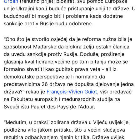
Orbán
trenutno prijeti blokirati svu pomoć Europske
unije Ukrajini kao i buduće pristupanje uniji te države. U
budućnosti bi moglo biti i problema kada dodatne
sankcije protiv Rusije budu odobrene.
"Ono što je stvorilo osjećaj da je reforma nužna bila je
sposobnost Mađarske da blokira želju ostalih članica
da uvedu sankcije protiv Rusije. Doduše, proširenje
glasanja kvalificirane većine po tom pitanju može se
formalno shvatiti kao gubitak prava veta - ali iz
demokratske perspektive je li normalno da
predstavnicima 26 država ne dopušta djelovanje jedna
država?" rekao je
François-Vivien Guiot
, viši predavač
na Fakultetu europskih i međunarodnih studija na
Sveučilištu Pau et des Pays de l'Adour.
"Međutim, u praksi izolirana država u Vijeću uvijek je
podložna vrlo jakom pritisku, što u većini slučajeva
rezultira odbacivanjem njenih kritika. Države uvijek