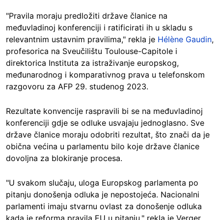
"Pravila moraju predložiti države članice na
međuvladinoj konferenciji i ratificirati ih u skladu s
relevantnim ustavnim pravilima," rekla je
Hélène Gaudin
,
profesorica na Sveučilištu Toulouse-Capitole i
direktorica Instituta za istraživanje europskog,
međunarodnog i komparativnog prava u telefonskom
razgovoru za AFP 29. studenog 2023.
Rezultate konvencije raspravili bi se na međuvladinoj
konferenciji gdje se odluke usvajaju jednoglasno. Sve
države članice moraju odobriti rezultat, što znači da je
obična većina u parlamentu bilo koje države članice
dovoljna za blokiranje procesa.
"U svakom slučaju, uloga Europskog parlamenta po
pitanju donošenja odluka je nepostojeća. Nacionalni
parlamenti imaju stvarnu ovlast za donošenje odluka
kada je reforma pravila EU u pitanju," rekla je Verger.