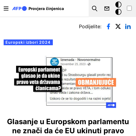
Skoči na glavni sadržaj
Tamna
Provjera činjenica
Search
pozadina
Primarne oznake
Podijelite:
Europski izbori 2024
Glasanje u Europskom parlamentu
ne znači da će EU ukinuti pravo