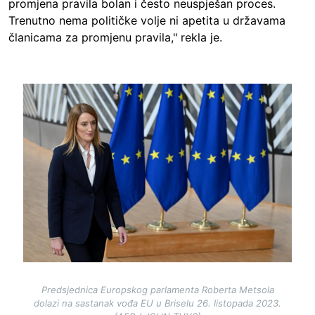
promjena pravila bolan i često neuspješan proces.
Trenutno nema političke volje ni apetita u državama
članicama za promjenu pravila," rekla je.
Image
Predsjednica Europskog parlamenta Roberta Metsola
dolazi na sastanak vođa EU u Briselu 26. listopada 2023.