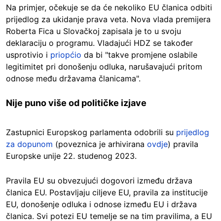
Na primjer, očekuje se da će nekoliko EU članica odbiti
prijedlog za ukidanje prava veta. Nova vlada premijera
Roberta Fica u Slovačkoj zapisala je to u svoju
deklaraciju o programu. Vladajući HDZ se također
usprotivio i
priopćio
da bi "takve promjene oslabile
legitimitet pri donošenju odluka, narušavajući pritom
odnose među državama članicama".
Nije puno više od političke izjave
Zastupnici Europskog parlamenta odobrili su
prijedlog
za dopunom
(poveznica je arhivirana
ovdje
) pravila
Europske unije 22. studenog 2023.
Pravila EU su obvezujući dogovori između država
članica EU. Postavljaju ciljeve EU, pravila za institucije
EU, donošenje odluka i odnose između EU i država
članica. Svi potezi EU temelje se na tim pravilima, a EU