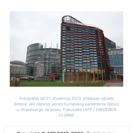
Image
Fotografija od 21. studenog 2023. prikazuje zgradu
Simone Veil (desno) pored Europskog parlamenta (lijevo)
u Strasbourgu na istoku Francuske (AFP / FREDERICK
FLORIN)