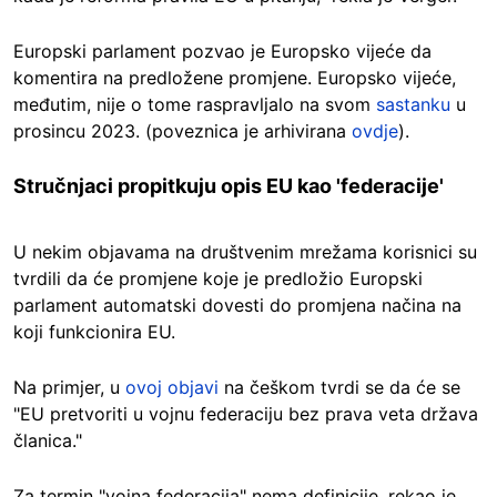
Europski parlament pozvao je Europsko vijeće da
komentira na predložene promjene. Europsko vijeće,
međutim, nije o tome raspravljalo na svom
sastanku
u
prosincu 2023. (poveznica je arhivirana
ovdje
).
Stručnjaci propitkuju opis EU kao 'federacije'
U nekim objavama na društvenim mrežama korisnici su
tvrdili da će promjene koje je predložio Europski
parlament automatski dovesti do promjena načina na
koji funkcionira EU.
Na primjer, u
ovoj objavi
na češkom tvrdi se da će se
"EU pretvoriti u vojnu federaciju bez prava veta država
članica."
Za termin "vojna federacija" nema definicije, rekao je