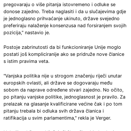
pregovaraju o više pitanja istovremeno i odluke se
donose zajedno. Treba naglasiti i da u slučajevima gdje
je jednoglasno prihvaćanje ukinuto, države svejedno
preferiraju nalaženje konsenzusa nad forsiranjem svojih
pozicija," nastavio je.
Postoje zabrinutosti da bi funkcioniranje Unije moglo
postati još kompliciranije ako se pridruže nove članice
s istim pravima veta.
"Vanjska politika nije u strogom značenju riječi unutar
europskih ovlasti, ali države se dogovaraju među
sobom da naprave određene stvari zajedno. No očito,
po pitanju vanjske politike, jednoglasnost je pravilo. Za
prelazak na glasanje kvalificirane većine čak i po tom
pitanju trebala bi odluka svih država članica i
ratifikacija u svim parlamentima," rekla je Verger.