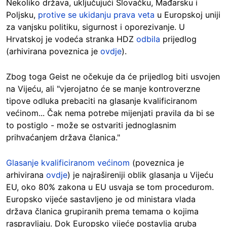
Nekoliko država, uključujući Slovačku, Mađarsku i
Poljsku,
protive se ukidanju prava veta
u Europskoj uniji
za vanjsku politiku, sigurnost i oporezivanje. U
Hrvatskoj je vodeća stranka HDZ
odbila
prijedlog
(arhivirana poveznica je
ovdje
).
Zbog toga Geist ne očekuje da će prijedlog biti usvojen
na Vijeću, ali "vjerojatno će se manje kontroverzne
tipove odluka prebaciti na glasanje kvalificiranom
većinom... Čak nema potrebe mijenjati pravila da bi se
to postiglo - može se ostvariti jednoglasnim
prihvaćanjem država članica."
Glasanje kvalificiranom većinom
(poveznica je
arhivirana
ovdje
) je najrašireniji oblik glasanja u Vijeću
EU, oko 80% zakona u EU usvaja se tom procedurom.
Europsko vijeće sastavljeno je od ministara vlada
država članica grupiranih prema temama o kojima
raspravljaju. Dok Europsko vijeće postavlja gruba