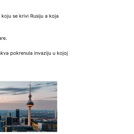
oju se krivi Rusiju a koja
are.
skva pokrenula invaziju u kojoj