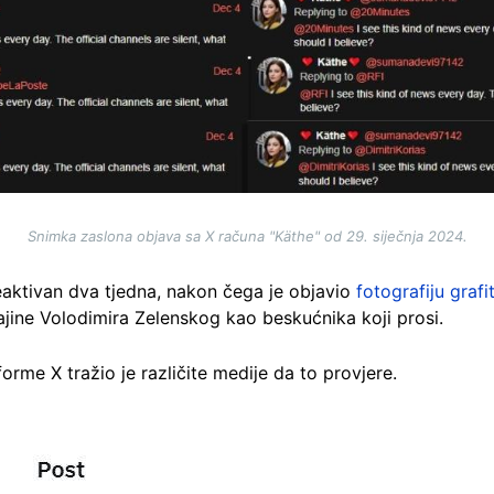
Snimka zaslona objava sa X računa "Käthe" od 29. siječnja 2024.
neaktivan dva tjedna, nakon čega je objavio
fotografiju grafi
ajine Volodimira Zelenskog kao beskućnika koji prosi.
orme X tražio je različite medije da to provjere.