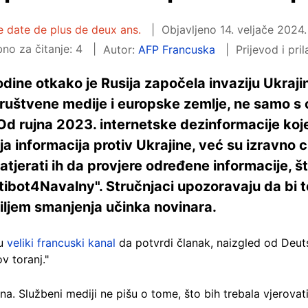
le date de plus de deux ans.
Objavljeno
14. veljače 2024.
no za čitanje: 4
Autor:
AFP Francuska
Prijevod i pr
odine otkako je Rusija započela invaziju Ukra
 društvene medije i europske zemlje, ne samo s
d rujna 2023. internetske dezinformacije koje 
a informacija protiv Ukrajine, već su izravno cil
natjerati ih da provjere određene informacije, 
Antibot4Navalny". Stručnjaci upozoravaju da bi 
ciljem smanjenja učinka novinara.
su
veliki francuski kanal
da potvrdi članak, naizgled od Deut
ov toranj."
. Službeni mediji ne pišu o tome, što bih trebala vjerovati