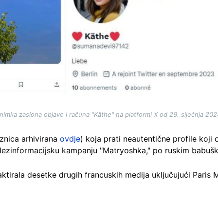
nimka zaslona objave i računa "Käthe" na platformi X od 29. siječnja 202
znica arhivirana
ovdje
) koja prati neautentične profile koji
 dezinformacijsku kampanju "Matryoshka," po ruskim babuš
aktirala desetke drugih francuskih medija uključujući Paris 