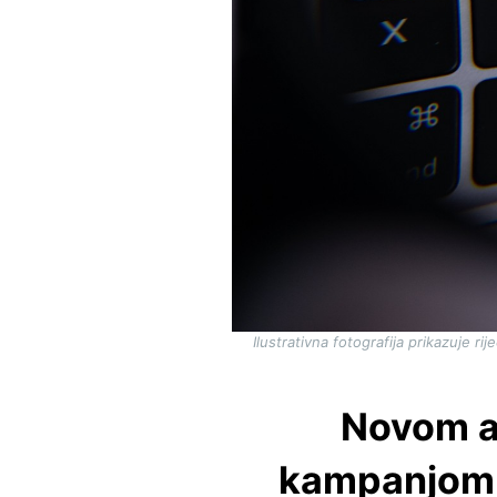
Ilustrativna fotografija prikazuje 
Novom a
kampanjom p