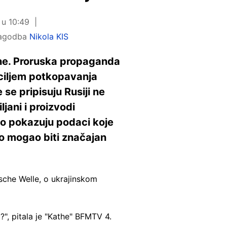
 u 10:49
ilagodba
Nikola KIS
jine. Proruska propaganda
 ciljem potkopavanja
se pripisuju Rusiji ne
jani i proizvodi
što pokazuju podaci koje
to mogao biti značajan
sche Welle, o ukrajinskom
?", pitala je "Kathe" BFMTV 4.