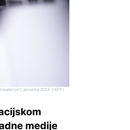
ancuske od 1. prosinca 2023. ( AFP /
acijskom
padne medije