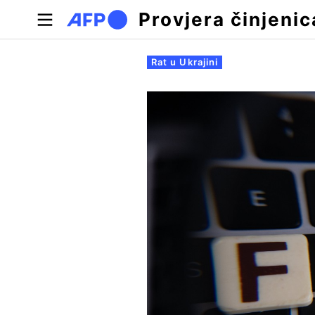
Skoči na glavni sadržaj
Provjera činjenic
Primarne oznake
Rat u Ukrajini