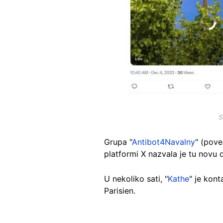
S
Grupa "
Antibot4Navalny
" (pove
platformi X nazvala je tu novu
U nekoliko sati, "
Kathe
" je kont
Parisien.