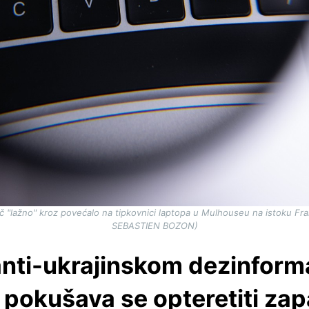
riječ "lažno" kroz povećalo na tipkovnici laptopa u Mulhouseu na istoku Fr
SEBASTIEN BOZON)
nti-ukrajinskom dezinform
okušava se opteretiti za