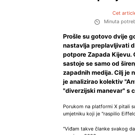
Cet artic
Minuta potreb
Prošle su gotovo dvije g
nastavlja preplavljivati
potpore Zapada Kijevu. O
sastoje se samo od širenj
zapadnih medija. Cilj je 
je analizirao kolektiv "
"diverzijski manevar" s 
Porukom na platformi X pitali 
umjetniku koji je "raspilio Eiffel
"Viđam takve članke svakog dana