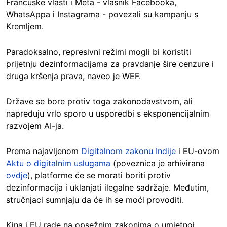
Francuske vlasti i Meta - vlasnik Facebooka,
WhatsAppa i Instagrama - povezali su kampanju s
Kremljem.
Paradoksalno, represivni režimi mogli bi koristiti
prijetnju dezinformacijama za pravdanje šire cenzure i
druga kršenja prava, naveo je WEF.
Države se bore protiv toga zakonodavstvom, ali
napreduju vrlo sporo u usporedbi s eksponencijalnim
razvojem AI-ja.
Prema najavljenom
Digitalnom zakonu Indije
i EU-ovom
Aktu o digitalnim uslugama
(poveznica je arhivirana
ovdje
), platforme će se morati boriti protiv
dezinformacija i uklanjati ilegalne sadržaje. Međutim,
stručnjaci sumnjaju da će ih se moći provoditi.
Kina i EU rade na opsežnim zakonima o umjetnoj