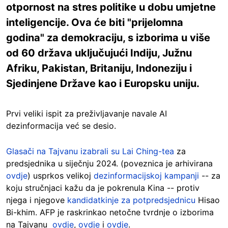
otpornost na stres politike u dobu umjetne
inteligencije. Ova će biti "prijelomna
godina" za demokraciju, s izborima u više
od 60 država uključujući Indiju, Južnu
Afriku, Pakistan, Britaniju, Indoneziju i
Sjedinjene Države kao i Europsku uniju.
Prvi veliki ispit za preživljavanje navale AI
dezinformacija već se desio.
Glasači na Tajvanu izabrali su Lai Ching-tea
za
predsjednika u siječnju 2024. (poveznica je arhivirana
ovdje
) usprkos velikoj
dezinformacijskoj kampanji
-- za
koju stručnjaci kažu da je pokrenula Kina -- protiv
njega i njegove
kandidatkinje za potpredsjednicu
Hisao
Bi-khim. AFP je raskrinkao netočne tvrdnje o izborima
na Tajvanu
ovdje
,
ovdje
i
ovdje
.