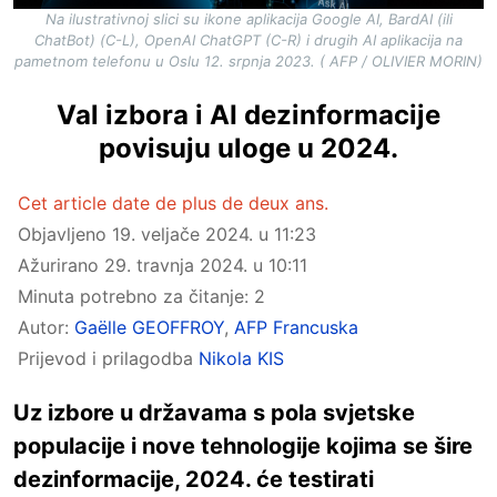
Na ilustrativnoj slici su ikone aplikacija Google AI, BardAI (ili
ChatBot) (C-L), OpenAI ChatGPT (C-R) i drugih AI aplikacija na
pametnom telefonu u Oslu 12. srpnja 2023. ( AFP / OLIVIER MORIN)
Val izbora i AI dezinformacije
povisuju uloge u 2024.
Cet article date de plus de deux ans.
Objavljeno
19. veljače 2024. u 11:23
Ažurirano
29. travnja 2024. u 10:11
Minuta potrebno za čitanje: 2
Autor:
Gaëlle GEOFFROY
,
AFP Francuska
Prijevod i prilagodba
Nikola KIS
Uz izbore u državama s pola svjetske
populacije i nove tehnologije kojima se šire
dezinformacije, 2024. će testirati