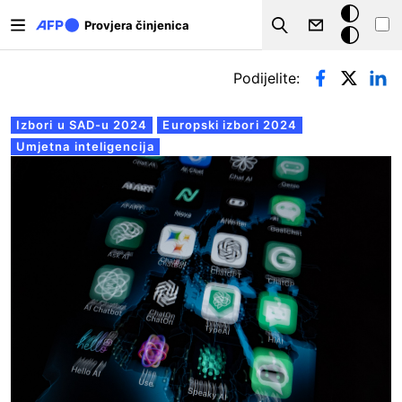
Skoči na glavni sadržaj
Tamna
Provjera činjenica
Search
pozadina
Primarne oznake
Podijelite:
Izbori u SAD-u 2024
Europski izbori 2024
Umjetna inteligencija