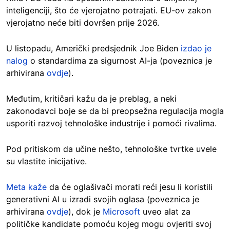
inteligenciji, što će vjerojatno potrajati. EU-ov zakon
vjerojatno neće biti dovršen prije 2026.
U listopadu, Američki predsjednik Joe Biden
izdao je
nalog
o standardima za sigurnost AI-ja (poveznica je
arhivirana
ovdje
).
Međutim, kritičari kažu da je preblag, a neki
zakonodavci boje se da bi preopsežna regulacija mogla
usporiti razvoj tehnološke industrije i pomoći rivalima.
Pod pritiskom da učine nešto, tehnološke tvrtke uvele
su vlastite inicijative.
Meta kaže
da će oglašivači morati reći jesu li koristili
generativni AI u izradi svojih oglasa (poveznica je
arhivirana
ovdje
), dok je
Microsoft
uveo alat za
političke kandidate pomoću kojeg mogu ovjeriti svoj