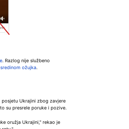
e
. Razlog nije službeno
u
sredinom ožujka
.
 posjetu Ukrajini zbog zavjere
to su presrele poruke i pozive.
e oružja Ukrajini," rekao je
 ratu."