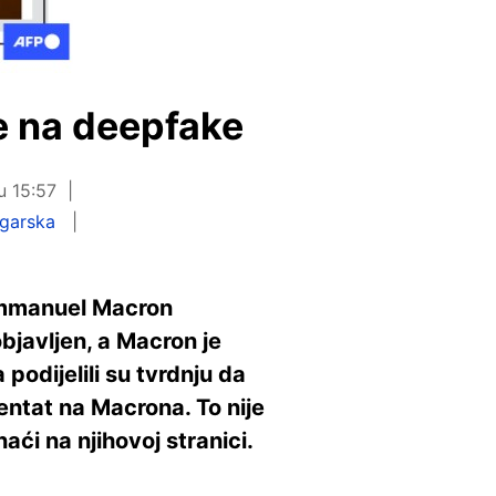
e na deepfake
u 15:57
garska
 Emmanuel Macron
bjavljen, a Macron je
podijelili su tvrdnju da
entat na Macrona. To nije
aći na njihovoj stranici.