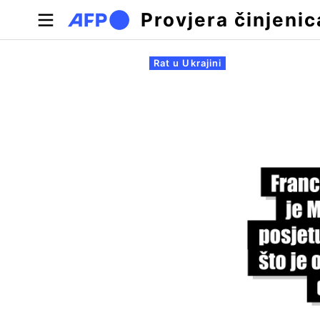
Skoči na glavni sadržaj
Provjera činjenic
Primarne oznake
Rat u Ukrajini