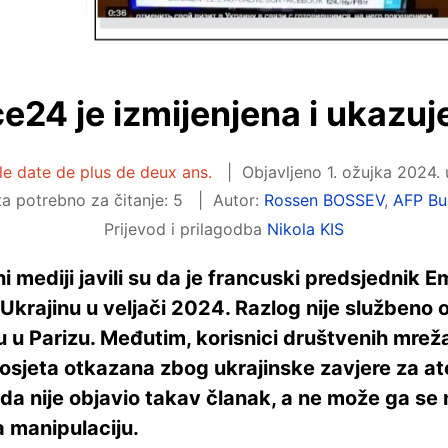
e24 je izmijenjena i ukazuj
cle date de plus de deux ans.
Objavljeno
1. ožujka 2024. 
a potrebno za čitanje: 5
Autor:
Rossen BOSSEV
,
AFP Bu
Prijevod i prilagodba
Nikola KIS
 mediji javili su da je francuski predsjednik
Ukrajinu u veljači 2024. Razlog nije službeno o
 u Parizu. Međutim, korisnici društvenih mreža 
posjeta otkazana zbog ukrajinske zavjere za at
da nije objavio takav članak, a ne može ga se n
 manipulaciju.