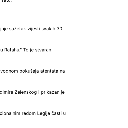
juje sažetak vijesti svakih 30
u Rafahu." To je stvaran
navodnom pokušaja atentata na
odimira Zelenskog i prikazan je
ionalnim redom Legije časti u