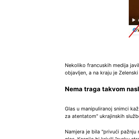
Nekoliko francuskih medija javi
objavljen, a na kraju je Zelensk
Nema traga takvom nas
Glas u manipuliranoj snimci ka
za atentatom" ukrajinskih služb
Namjera je bila "privući pažnju
glas. Kasnije bi krivili "rusku s