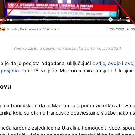
Snimka zaslona objave na Facebooku od 16. veljače 2024.
lo je da je posjeta odgođena, uključujući
ovdje
,
ovdje
i
ovdj
i
posjetio
Pariz 16. veljače. Macron planira posjetiti Ukrajin
lovu
že na francuskom da je Macron "bio primoran otkazati svoju
enika koju su otkrile francuske obavještajne službe nakon š
 međunarodne zajednice na Ukrajinu i omogućiti veće isporuk
tranu i optužili državu da poseza za terorističkim taktikama u