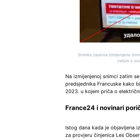
Snimka zaslona izmijenjene snimk
natpis o os
Na izmijenjenoj snimci zatim se
predsjednika Francuske kako bi
2023. u kojem priča o električn
France24 i novinari pori
Istog dana kada je objavljena 
za provjeru činjenica Les Obser