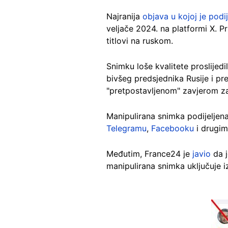
Najranija
objava u kojoj je podi
veljače 2024. na platformi X. 
titlovi na ruskom.
Snimku loše kvalitete proslijedil
bivšeg predsjednika Rusije i p
"pretpostavljenom" zavjerom za
Manipulirana snimka podijeljena 
Telegramu
,
Facebooku
i drugim
Međutim, France24 je
javio
da j
manipulirana snimka uključuje iz
Image