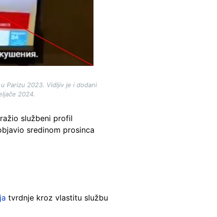
 Parizu 2023. Vidljiv je i dodani
eljače 2024.
ažio službeni profil
objavio sredinom prosinca
ja
tvrdnje kroz vlastitu službu