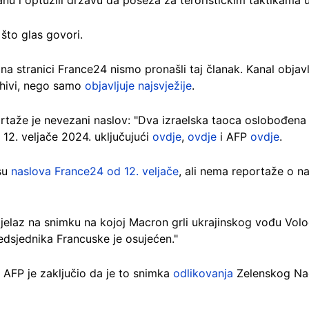
 što glas govori.
na stranici France24 nismo pronašli taj članak. Kanal objavl
rhivi, nego samo
objavljuje najsvježije
.
rtaže je nevezani naslov: "Dva izraelska taoca oslobođena 
 12. veljače 2024. uključujući
ovdje
,
ovdje
i AFP
ovdje
.
isu
naslova France24 od 12. veljače
, ali nema reportaže o 
prijelaz na snimku na kojoj Macron grli ukrajinskog vođu Vol
edsjednika Francuske je osujećen."
, AFP je zaključio da je to snimka
odlikovanja
Zelenskog Nac