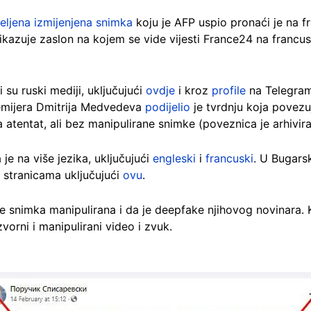
jeljena izmijenjena snimka
koju je AFP uspio pronaći je na fr
Prikazuje zaslon na kojem se vide vijesti France24 na franc
i su ruski mediji, uključujući
ovdje
i kroz
profile
na Telegramu
remijera Dmitrija Medvedeva
podijelio
je tvrdnju koja povezu
 atentat, ali bez manipulirane snimke (poveznica je arhivi
je na više jezika, uključujući
engleski
i
francuski
. U Bugarsk
 stranicama uključujući
ovu
.
e snimka manipulirana i da je deepfake njihovog novinara. 
vorni i manipulirani video i zvuk.