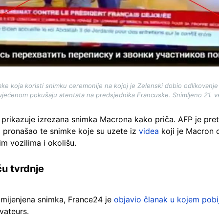
e koja koristi snimku ceremonije na kojoj je Zelenski dobio odlikovanje u
ujećenom pokušaju atentata na predsjednika Francuske. Snimljeno 21. v
 prikazuje izrezana snimka Macrona kako priča. AFP je pretr
 pronašao te snimke koje su uzete iz
videa
koji je Macron 
im vozilima i okolišu.
ču tvrdnje
izmijenjena snimka, France24 je
objavio članak u kojem pobi
vateurs.