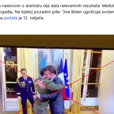
a naslovom o atentatu nije dala relevantnih rezultata. Među
ađaj. Na bijeloj pozadini piše: "Joe Biden ugošćuje jordansk
onu
počela
je 12. veljače.