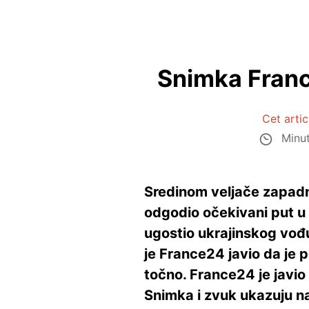
Snimka Franc
Cet arti
Minut
Sredinom veljače zapadni
odgodio očekivani put u 
ugostio ukrajinskog vođu
je France24 javio da je 
točno. France24 je javio 
Snimka i zvuk ukazuju na