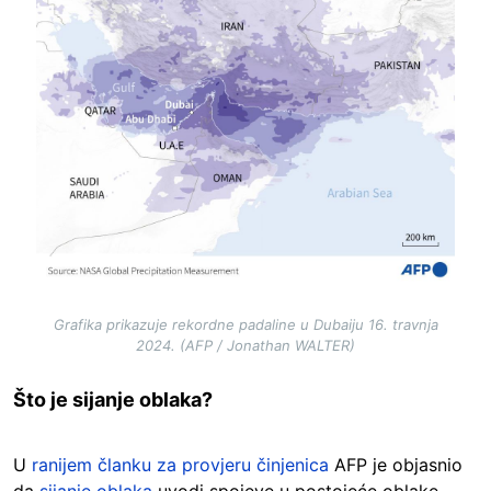
Grafika prikazuje rekordne padaline u Dubaiju 16. travnja
2024. (AFP / Jonathan WALTER)
Što je sijanje oblaka?
U
ranijem članku za provjeru činjenica
AFP je objasnio
da
sijanje oblaka
uvodi spojeve u postojeće oblake