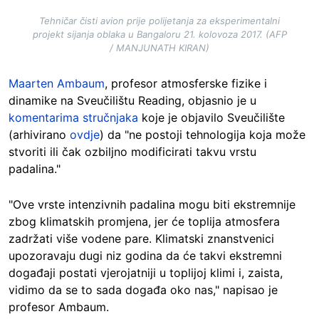
Tehničar čisti avion prije polijetanja za eksperimentalni
projekt sijanja oblaka u Bangaloru 21. kolovoza 2017. (AFP
/ MANJUNATH KIRAN)
Maarten Ambaum
, profesor atmosferske fizike i
dinamike na Sveučilištu Reading, objasnio je u
komentarima stručnjaka
koje je objavilo Sveučilište
(arhivirano
ovdje
) da "ne postoji tehnologija koja može
stvoriti ili čak ozbiljno modificirati takvu vrstu
padalina."
"Ove vrste intenzivnih padalina mogu biti ekstremnije
zbog klimatskih promjena, jer će toplija atmosfera
zadržati više vodene pare. Klimatski znanstvenici
upozoravaju dugi niz godina da će takvi ekstremni
događaji postati vjerojatniji u toplijoj klimi i, zaista,
vidimo da se to sada događa oko nas," napisao je
profesor Ambaum.