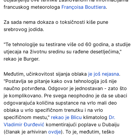
francuskog meteorologa
Françoisa Bouttiera
.
Za sada nema dokaza o toksičnosti kiše pune
srebrovog jodida.
"Te tehnologije su testirane više od 60 godina, a studije
utjecaja na životnu sredinu su rađene desetljećima,"
rekao je Burger.
Međutim, učinkovitost sijanja oblaka
je još nejasna
.
"Postavlja se pitanje kako ova tehnologija još nije
naučno potvrđena. Odgovor je jednostavan - zato što
je komplikovano. Pre svega neophodno je da se ubaci
odgovarajuća količina supstance na vrlo mali deo
oblaka u vrlo specifičnom trenutku i na vrlo
specifičnom mestu,"
rekao je Blicu
klimatolog
Dr.
Vladimir Đurđević
komentirajući poplave u Dubaiju
(članak je arhiviran
ovdje
). To je, međutim, teško