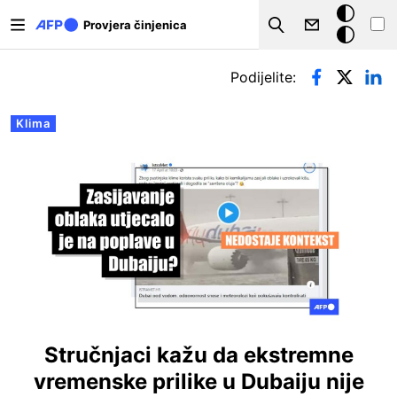
Skoči na glavni sadržaj
Tamna
Provjera činjenica
Search
pozadina
Primarne oznake
Podijelite:
Klima
Stručnjaci kažu da ekstremne
vremenske prilike u Dubaiju nije