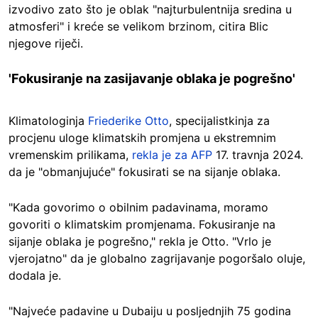
izvodivo zato što je oblak "najturbulentnija sredina u
atmosferi" i kreće se velikom brzinom, citira Blic
njegove riječi.
'Fokusiranje na zasijavanje oblaka je pogrešno'
Klimatologinja
Friederike Otto
, specijalistkinja za
procjenu uloge klimatskih promjena u ekstremnim
vremenskim prilikama,
rekla je za AFP
17. travnja 2024.
da je "obmanjujuće" fokusirati se na sijanje oblaka.
"Kada govorimo o obilnim padavinama, moramo
govoriti o klimatskim promjenama. Fokusiranje na
sijanje oblaka je pogrešno," rekla je Otto. "Vrlo je
vjerojatno" da je globalno zagrijavanje pogoršalo oluje,
dodala je.
"Najveće padavine u Dubaiju u posljednjih 75 godina