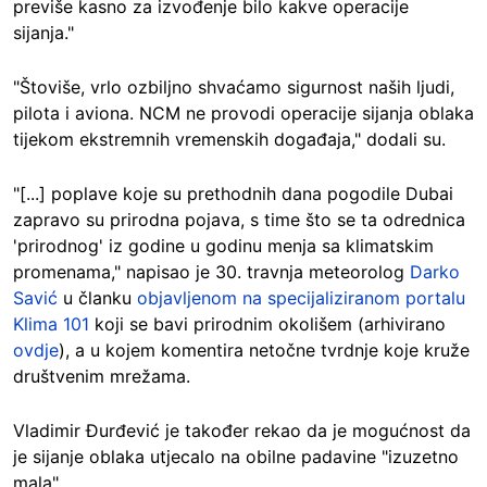
previše kasno za izvođenje bilo kakve operacije
sijanja."
"Štoviše, vrlo ozbiljno shvaćamo sigurnost naših ljudi,
pilota i aviona. NCM ne provodi operacije sijanja oblaka
tijekom ekstremnih vremenskih događaja," dodali su.
"[...] poplave koje su prethodnih dana pogodile Dubai
zapravo su prirodna pojava, s time što se ta odrednica
'prirodnog' iz godine u godinu menja sa klimatskim
promenama," napisao je 30. travnja meteorolog
Darko
Savić
u članku
objavljenom na specijaliziranom portalu
Klima 101
koji se bavi prirodnim okolišem (arhivirano
ovdje
), a u kojem komentira netočne tvrdnje koje kruže
društvenim mrežama.
Vladimir Đurđević je također rekao da je mogućnost da
je sijanje oblaka utjecalo na obilne padavine "izuzetno
mala".