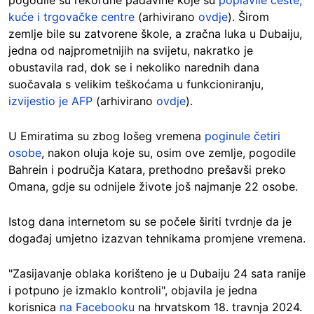
pogodile su rekordne padavine koje su
poplavile ceste,
kuće i trgovačke centre
(arhivirano
ovdje
). Širom
zemlje bile su zatvorene škole, a zračna luka u Dubaiju,
jedna od najprometnijih na svijetu, nakratko je
obustavila rad, dok se i nekoliko narednih dana
suočavala s velikim teškoćama u funkcioniranju,
izvijestio je AFP
(arhivirano
ovdje
).
U Emiratima su zbog lošeg vremena
poginule četiri
osobe
, nakon oluja koje su, osim ove zemlje, pogodile
Bahrein i područja Katara, prethodno prešavši preko
Omana, gdje su odnijele živote još najmanje 22 osobe.
Istog dana internetom su se počele širiti tvrdnje da je
događaj umjetno izazvan tehnikama promjene vremena.
"Zasijavanje oblaka korišteno je u Dubaiju 24 sata ranije
i potpuno je izmaklo kontroli", objavila je jedna
korisnica
na Facebooku
na hrvatskom 18. travnja 2024.