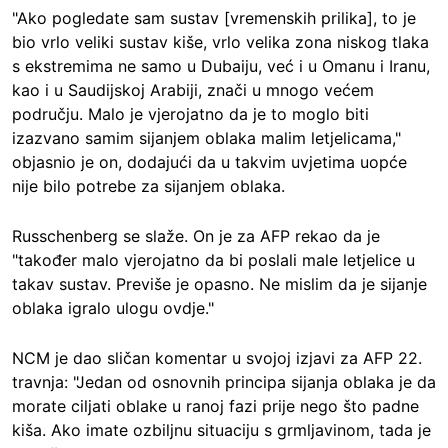
"Ako pogledate sam sustav [vremenskih prilika], to je
bio vrlo veliki sustav kiše, vrlo velika zona niskog tlaka
s ekstremima ne samo u Dubaiju, već i u Omanu i Iranu,
kao i u Saudijskoj Arabiji, znači u mnogo većem
području. Malo je vjerojatno da je to moglo biti
izazvano samim sijanjem oblaka malim letjelicama,"
objasnio je on, dodajući da u takvim uvjetima uopće
nije bilo potrebe za sijanjem oblaka.
Russchenberg se slaže. On je za AFP rekao da je
"također malo vjerojatno da bi poslali male letjelice u
takav sustav. Previše je opasno. Ne mislim da je sijanje
oblaka igralo ulogu ovdje."
NCM je dao sličan komentar u svojoj izjavi za AFP 22.
travnja: "Jedan od osnovnih principa sijanja oblaka je da
morate ciljati oblake u ranoj fazi prije nego što padne
kiša. Ako imate ozbiljnu situaciju s grmljavinom, tada je