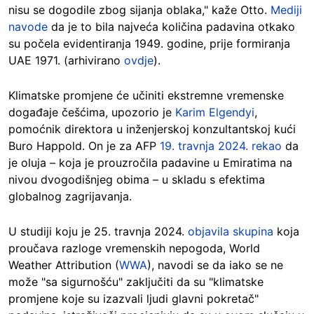
nisu se dogodile zbog sijanja oblaka," kaže Otto.
Mediji
navode
da je to bila najveća količina padavina otkako
su počela evidentiranja 1949. godine, prije formiranja
UAE 1971. (arhivirano
ovdje
).
Klimatske promjene će učiniti ekstremne vremenske
događaje češćima, upozorio je
Karim Elgendyi
,
pomoćnik direktora u inženjerskoj konzultantskoj kući
Buro Happold. On je za AFP
19. travnja 2024. rekao
da
je oluja – koja je prouzročila padavine u Emiratima na
nivou dvogodišnjeg obima – u skladu s efektima
globalnog zagrijavanja.
U studiji koju je 25. travnja 2024.
objavila skupina
koja
proučava razloge vremenskih nepogoda, World
Weather Attribution (
WWA
), navodi se da iako se ne
može "sa sigurnošću" zaključiti da su "klimatske
promjene koje su izazvali ljudi glavni pokretač"