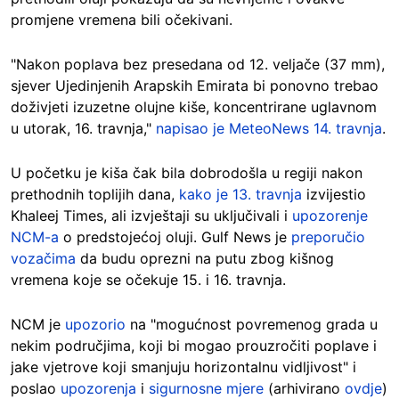
promjene vremena bili očekivani.
"Nakon poplava bez presedana od 12. veljače (37 mm),
sjever Ujedinjenih Arapskih Emirata bi ponovno trebao
doživjeti izuzetne olujne kiše, koncentrirane uglavnom
u utorak, 16. travnja,"
napisao je MeteoNews 14. travnja
.
U početku je kiša čak bila dobrodošla u regiji nakon
prethodnih toplijih dana,
kako je 13. travnja
izvijestio
Khaleej Times, ali izvještaji su uključivali i
upozorenje
NCM-a
o predstojećoj oluji. Gulf News je
preporučio
vozačima
da budu oprezni na putu zbog kišnog
vremena koje se očekuje 15. i 16. travnja.
NCM je
upozorio
na "mogućnost povremenog grada u
nekim područjima, koji bi mogao prouzročiti poplave i
jake vjetrove koji smanjuju horizontalnu vidljivost" i
poslao
upozorenja
i
sigurnosne mjere
(arhivirano
ovdje
)