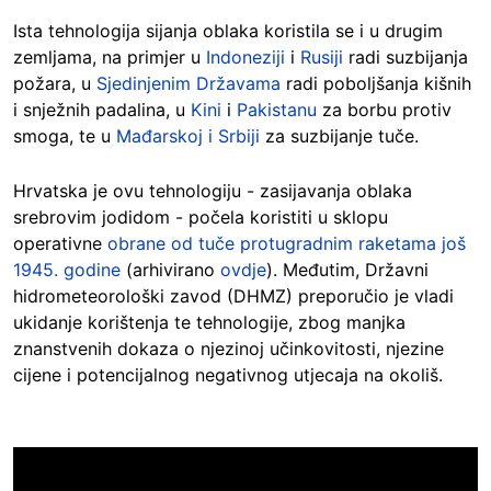
Ista tehnologija sijanja oblaka koristila se i u drugim
zemljama, na primjer u
Indoneziji
i
Rusiji
radi suzbijanja
požara, u
Sjedinjenim Državama
radi poboljšanja kišnih
i snježnih padalina, u
Kini
i
Pakistanu
za borbu protiv
smoga, te u
Mađarskoj i Srbiji
za suzbijanje tuče.
Hrvatska je ovu tehnologiju - zasijavanja oblaka
srebrovim jodidom - počela koristiti u sklopu
operativne
obrane od tuče protugradnim raketama još
1945. godine
(arhivirano
ovdje
). Međutim, Državni
hidrometeorološki zavod (DHMZ) preporučio je vladi
ukidanje korištenja te tehnologije, zbog manjka
znanstvenih dokaza o njezinoj učinkovitosti, njezine
cijene i potencijalnog negativnog utjecaja na okoliš.