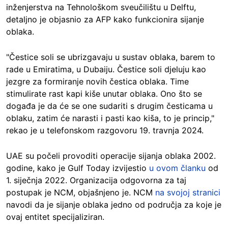
inženjerstva na Tehnološkom sveučilištu u Delftu,
detaljno je objasnio za AFP kako funkcionira sijanje
oblaka.
"Čestice soli se ubrizgavaju u sustav oblaka, barem to
rade u Emiratima, u Dubaiju. Čestice soli djeluju kao
jezgre za formiranje novih čestica oblaka. Time
stimulirate rast kapi kiše unutar oblaka. Ono što se
događa je da će se one sudariti s drugim česticama u
oblaku, zatim će narasti i pasti kao kiša, to je princip,"
rekao je u telefonskom razgovoru 19. travnja 2024.
UAE su počeli provoditi operacije sijanja oblaka 2002.
godine, kako je Gulf Today izvijestio
u ovom članku
od
1. siječnja 2022. Organizacija odgovorna za taj
postupak je NCM, objašnjeno je. NCM
na svojoj stranici
navodi da je sijanje oblaka jedno od područja za koje je
ovaj entitet specijaliziran.