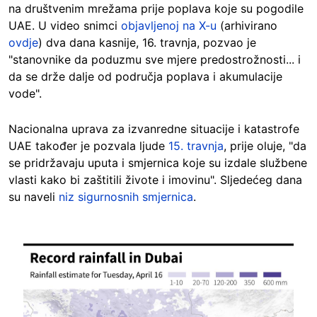
na društvenim mrežama prije poplava koje su pogodile
UAE. U video snimci
objavljenoj na X-u
(arhivirano
ovdje
) dva dana kasnije, 16. travnja, pozvao je
"stanovnike da poduzmu sve mjere predostrožnosti... i
da se drže dalje od područja poplava i akumulacije
vode".
Nacionalna uprava za izvanredne situacije i katastrofe
UAE također je pozvala ljude
15. travnja
, prije oluje, "da
se pridržavaju uputa i smjernica koje su izdale službene
vlasti kako bi zaštitili živote i imovinu". Sljedećeg dana
su naveli
niz sigurnosnih smjernica
.
Image