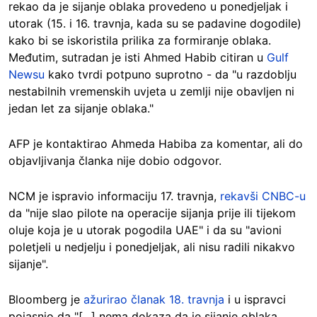
rekao da je sijanje oblaka provedeno u ponedjeljak i
utorak (15. i 16. travnja, kada su se padavine dogodile)
kako bi se iskoristila prilika za formiranje oblaka.
Međutim, sutradan je isti Ahmed Habib citiran u
Gulf
Newsu
kako tvrdi potpuno suprotno - da "u razdoblju
nestabilnih vremenskih uvjeta u zemlji nije obavljen ni
jedan let za sijanje oblaka."
AFP je kontaktirao Ahmeda Habiba za komentar, ali do
objavljivanja članka nije dobio odgovor.
NCM je ispravio informaciju 17. travnja,
rekavši CNBC-u
da "nije slao pilote na operacije sijanja prije ili tijekom
oluje koja je u utorak pogodila UAE" i da su "avioni
poletjeli u nedjelju i ponedjeljak, ali nisu radili nikakvo
sijanje".
Bloomberg je
ažurirao članak 18. travnja
i u ispravci
pojasnio da "[...] nema dokaza da je sijanje oblaka