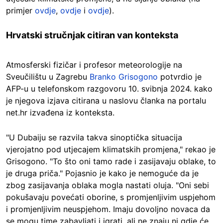
primjer
ovdje
,
ovdje
i
ovdje
).
Hrvatski stručnjak citiran van konteksta
Atmosferski fizičar i profesor meteorologije na
Sveučilištu u Zagrebu
Branko Grisogono
potvrdio je
AFP-u u telefonskom razgovoru 10. svibnja 2024. kako
je njegova izjava citirana u naslovu članka na portalu
net.hr izvađena iz konteksta.
"U Dubaiju se razvila takva sinoptička situacija
vjerojatno pod utjecajem klimatskih promjena," rekao je
Grisogono. "To što oni tamo rade i zasijavaju oblake, to
je druga priča." Pojasnio je kako je nemoguće da je
zbog zasijavanja oblaka mogla nastati oluja. "Oni sebi
pokušavaju povećati oborine, s promjenljivim uspjehom
i promjenljivim neuspjehom. Imaju dovoljno novaca da
se mogu time zabavljati i igrati, ali ne znaju ni gdje će