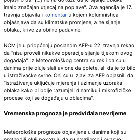
imalo značajan utjecaj na poplave". Ova agencija je 17.
travnja objavila i
komentar
u kojem kolumnistica
objašnjava da su klimatske promjene, a ne sijanje
oblaka, krive za obilne padavine.
NCM je u priopćenju poslanom AFP-u 22. travnja rekao
da "nisu proveli nikakve operacije sijanja tijekom ovog
događaja". Iz Meteorološkog centra su rekli da su u
danima prije oluje slali avione da polete, ali da je to bilo
u istraživačke svrhe. Oni su u izjavi za AFP objasnili da
"istraživanje uključuje mjerenja i uzimanje uzoraka
oblaka kako bi bolje razumjeli dinamiku i mikrofizičke
procese koji se događaju u oblacima".
Vremenska prognoza je predviđala nevrijeme
Meteorološke prognoze objavljene u danima koji su
prethodili oluji pokazuju da su nevrijeme i ovakve