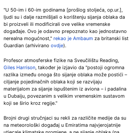
"U 50-im i 60-im godinama [prošlog stoljeća, op.ur.],
ljudi su i dalje razmišljali o korištenju sijanja oblaka da
bi proizveli ili modificirali ove velike vremenske
događaje. Ovo je odavno prepoznato kao jednostavno
nerealna mogućnost,"
rekao je Ambaum
za britanski list
Guardian (arhivirano
ovdje
).
Profesor atmosferske fizike na Sveučilištu Reading,
Giles Harrison
, također je izjavio da "postoji ogromna
razlika između onoga što sijanje oblaka može postići –
ciljanje pojedinačnih oblaka koji se razvijaju
materijalom za sijanje ispuštenim iz aviona – i padalina
u Dubaiju, povezanim s velikim vremenskim sustavom
koji se širio kroz regije."
Brojni drugi stručnjaci su rekli za različite medije da su
na meteorološki događaj u Emiratima najvjerojatnije
utjecale klimatske promjene, a ne sijanje oblaka (na