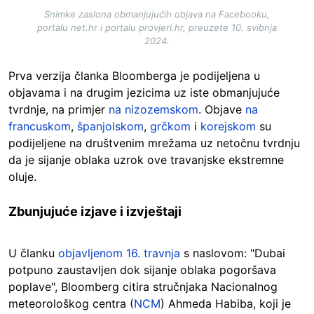
Snimke zaslona obmanjujućih objava na Facebooku,
portalu net.hr i portalu provjeri.hr, preuzete 10. svibnja
2024.
Prva verzija članka Bloomberga je podijeljena u
objavama i na drugim jezicima uz iste obmanjujuće
tvrdnje, na primjer
na nizozemskom
. Objave
na
francuskom
,
španjolskom
,
grčkom
i
korejskom
su
podijeljene na društvenim mrežama uz netočnu tvrdnju
da je sijanje oblaka uzrok ove travanjske ekstremne
oluje.
Zbunjujuće izjave i izvještaji
U članku
objavljenom 16. travnja
s naslovom: "Dubai
potpuno zaustavljen dok sijanje oblaka pogoršava
poplave", Bloomberg citira stručnjaka Nacionalnog
meteorološkog centra (
NCM
) Ahmeda Habiba, koji je