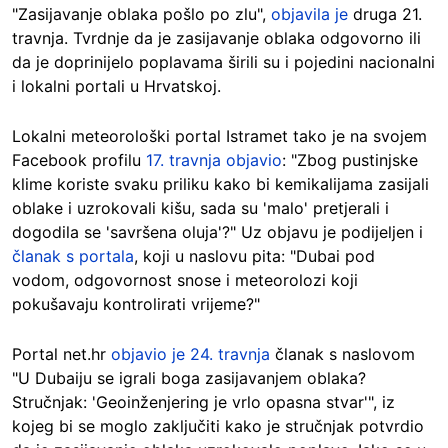
"Zasijavanje oblaka pošlo po zlu",
objavila je
druga 21.
travnja. Tvrdnje da je zasijavanje oblaka odgovorno ili
da je doprinijelo poplavama širili su i pojedini nacionalni
i lokalni portali u Hrvatskoj.
Lokalni meteorološki portal Istramet tako je na svojem
Facebook profilu
17. travnja objavio
: "Zbog pustinjske
klime koriste svaku priliku kako bi kemikalijama zasijali
oblake i uzrokovali kišu, sada su 'malo' pretjerali i
dogodila se 'savršena oluja'?" Uz objavu je podijeljen i
članak s portala
, koji u naslovu pita: "Dubai pod
vodom, odgovornost snose i meteorolozi koji
pokušavaju kontrolirati
vrijeme
?"
Portal net.hr
objavio je 24. travnja
članak s naslovom
"U Dubaiju se igrali boga zasijavanjem oblaka?
Stručnjak: 'Geoinženjering je vrlo opasna stvar'", iz
kojeg bi se moglo zaključiti kako je stručnjak potvrdio