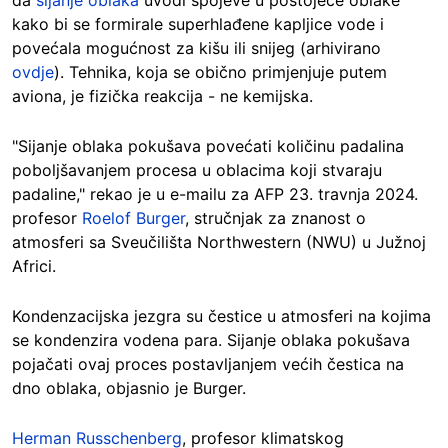
kako bi se formirale superhlađene kapljice vode i
povećala mogućnost za kišu ili snijeg (arhivirano
ovdje
). Tehnika, koja se obično primjenjuje putem
aviona, je fizička reakcija - ne kemijska.
"Sijanje oblaka pokušava povećati količinu padalina
poboljšavanjem procesa u oblacima koji stvaraju
padaline," rekao je u e-mailu za AFP 23. travnja 2024.
profesor
Roelof Burger
, stručnjak za znanost o
atmosferi sa Sveučilišta Northwestern (NWU) u Južnoj
Africi.
Kondenzacijska jezgra su čestice u atmosferi na kojima
se kondenzira vodena para. Sijanje oblaka pokušava
pojačati ovaj proces postavljanjem većih čestica na
dno oblaka, objasnio je Burger.
Herman Russchenberg
, profesor klimatskog