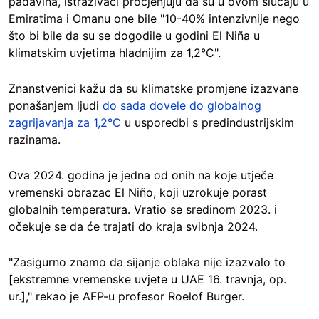
padavina, istraživači procjenjuju da su u ovom slučaju u
Emiratima i Omanu one bile "10-40% intenzivnije nego
što bi bile da su se dogodile u godini El Niña u
klimatskim uvjetima hladnijim za 1,2°C".
Znanstvenici kažu da su klimatske promjene izazvane
ponašanjem ljudi
do sada dovele do globalnog
zagrijavanja za 1,2°C
u usporedbi s predindustrijskim
razinama.
Ova 2024. godina je jedna od onih na koje utječe
vremenski obrazac El Niño, koji uzrokuje porast
globalnih temperatura. Vratio se sredinom 2023. i
očekuje se da će trajati do kraja svibnja 2024.
"Zasigurno znamo da sijanje oblaka nije izazvalo to
[ekstremne vremenske uvjete u UAE 16. travnja, op.
ur.]," rekao je AFP-u profesor Roelof Burger.