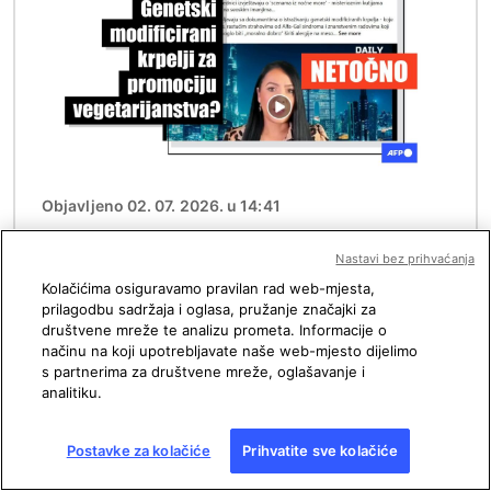
Objavljeno 02. 07. 2026. u 14:41
Najezda krpelja Lone star u Sjevernoj
Americi potiče teorije zavjere o 'klimatskoj
Nastavi bez prihvaćanja
agendi'
Kolačićima osiguravamo pravilan rad web-mjesta,
prilagodbu sadržaja i oglasa, pružanje značajki za
društvene mreže te analizu prometa. Informacije o
načinu na koji upotrebljavate naše web-mjesto dijelimo
Slika
s partnerima za društvene mreže, oglašavanje i
analitiku.
Postavke za kolačiće
Prihvatite sve kolačiće