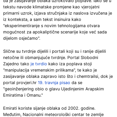
da je zasijavanje oblaka uzrokovalo poplave. Iako se u
tekstu navode klimatske promjene kao vjerojatni
primarni uzrok, izjava stručnjaka iz naslova izvučena je
iz konteksta, a sam tekst insinuira kako
"eksperimentiranje s novim tehnologijama otvara
mogućnost za apokaliptične scenarije koje već sada
dijelom osjećamo".
Slične su tvrdnje dijelili i portali koji su i ranije dijelili
netočne ili obmanjujuće tvrdnje. Portal Slobodni
Zajedno tako
je tvrdio
kako iza poplava stoji
"manipulacija vremenskim prilikama", te kako je
zasijavanje oblaka zapravo isto što i chemtrailsi, dok je
portal provjeri.hr
19. travnja pisao
da se
"geoinženjering obio o glavu Ujedinjenim Arapskim
Emiratima i Omanu."
Emirati koriste sijanje oblaka od 2002. godine.
Međutim, Nacionalni meteorološki centar te zemlje