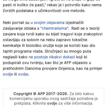
pasti ni koliko će pasti," rekao je i potvrdio kako nema
čvrstih podataka o učinkovitosti ove metode.
Neki portali su
u svojim objavama
izjednačili
zasijavanje oblaka s "
chemtrailsima
". Radi se o teoriji
zavjere koja tvrdi kako su bijeli tragovi koje zrakoplovi
ostavljaju za sobom na nebu zapravo toksične
kemikalije ili biološko oružje koje se koristi kao dio
tajnih programa vlada. Stručnjaci su mnogo puta
naglasili kako
ne postoje nikakvi dokazi
koji bi
podupirali ovu tvrdnju, kao što je AFP objasnio u
prethodnim člancima provjere činjenica, kao na primjer
ovdje
ili
ovdje
.
Copyright © AFP 2017-2026.
Za bilo kakvu
komercijalnu uporabu ovog sadržaja potrebna je
pretplata. Kliknite
ovdje
za više informacija.