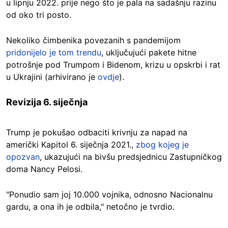
u lipnju 2022. prije nego što je pala na sadašnju razinu
od oko tri posto.
Nekoliko čimbenika povezanih s pandemijom
pridonijelo je tom trendu
, uključujući pakete hitne
potrošnje pod Trumpom i Bidenom, krizu u opskrbi i rat
u Ukrajini (arhivirano je
ovdje
).
Revizija 6. siječnja
Trump je pokušao odbaciti krivnju za napad na
američki Kapitol 6. siječnja 2021.,
zbog kojeg je
opozvan
, ukazujući na bivšu predsjednicu Zastupničkog
doma Nancy Pelosi.
"Ponudio sam joj 10.000 vojnika, odnosno Nacionalnu
gardu, a ona ih je odbila," netočno je tvrdio.