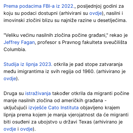
Prema podacima FBI-a iz 2022.
, posljednjoj godini za
koju su podaci dostupni (arhivirani su
ovdje
), nasilni i
imovinski zločini blizu su najniže razine u desetljećima.
"Veliku većinu nasilnih zločina počine građani," rekao je
Jeffrey Fagan
, profesor s Pravnog fakulteta sveučilišta
Columbia.
Studija iz lipnja 2023.
otkrila je pad stope zatvaranja
među imigrantima iz svih regija od 1960. (arhivirano je
ovdje
).
Druga su
istraživanja
također otkrila da migranti počine
manje nasilnih zločina od američkih građana -
uključujući
izvješće Cato Instituta
objavljeno krajem
lipnja prema kojem je manja vjerojatnost da će migranti
biti osuđeni za ubojstvo u državi Texas (arhivirano je
ovdje
i
ovdje
).