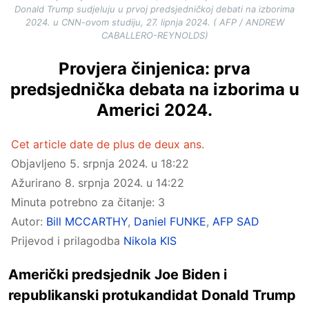
Donald Trump sudjeluju u prvoj predsjedničkoj debati na izborima
2024. u CNN-ovom studiju, 27. lipnja 2024. ( AFP / ANDREW
CABALLERO-REYNOLDS)
Provjera činjenica: prva
predsjednička debata na izborima u
Americi 2024.
Cet article date de plus de deux ans.
Objavljeno
5. srpnja 2024. u 18:22
Ažurirano
8. srpnja 2024. u 14:22
Minuta potrebno za čitanje: 3
Autor:
Bill MCCARTHY
,
Daniel FUNKE
,
AFP SAD
Prijevod i prilagodba
Nikola KIS
Američki predsjednik Joe Biden i
republikanski protukandidat Donald Trump