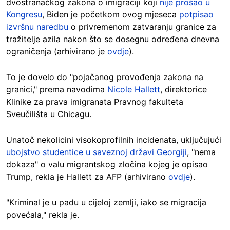
dvostranačkog zakona o imigraciji koji
nije prošao u
Kongresu
, Biden je početkom ovog mjeseca
potpisao
izvršnu naredbu
o privremenom zatvaranju granice za
tražitelje azila nakon što se dosegnu određena dnevna
ograničenja (arhivirano je
ovdje
).
To je dovelo do "pojačanog provođenja zakona na
granici," prema navodima
Nicole Hallett
, direktorice
Klinike za prava imigranata Pravnog fakulteta
Sveučilišta u Chicagu.
Unatoč nekolicini visokoprofilnih incidenata, uključujući
ubojstvo studentice u saveznoj državi Georgiji
, "nema
dokaza" o valu migrantskog zločina kojeg je opisao
Trump, rekla je Hallett za AFP (arhivirano
ovdje
).
"Kriminal je u padu u cijeloj zemlji, iako se migracija
povećala," rekla je.