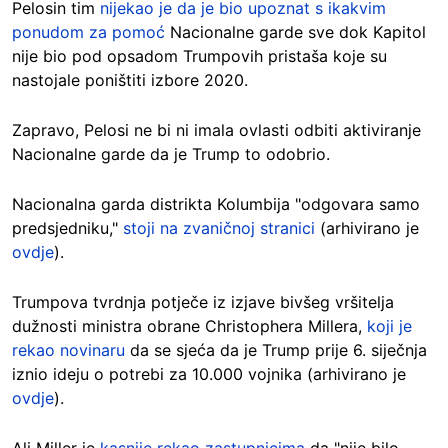
Pelosin tim
nijekao je da je bio upoznat s ikakvim
ponudom za pomoć
Nacionalne garde sve dok Kapitol
nije bio pod opsadom Trumpovih pristaša koje su
nastojale poništiti izbore 2020.
Zapravo, Pelosi ne bi ni imala ovlasti odbiti aktiviranje
Nacionalne garde da je Trump to odobrio.
Nacionalna garda distrikta Kolumbija "odgovara samo
predsjedniku,"
stoji na zvaničnoj stranici
(arhivirano je
ovdje
).
Trumpova tvrdnja potječe iz izjave bivšeg vršitelja
dužnosti ministra obrane Christophera Millera,
koji je
rekao novinaru
da se sjeća da je Trump prije 6. siječnja
iznio ideju o potrebi za 10.000 vojnika (arhivirano je
ovdje
).
Ali Miller je
kasnije rekao zastupnicima
da "nije bilo