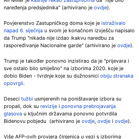
naređenja predsjednika" (arhivirano je
ovdje
).
Povjerenstvo Zastupničkog doma koje je
istraživalo
napad 6. siječnja
u svom je konačnom izvješću napisalo
da Trump "nikada nije izdao ikakvu naredbu za
raspoređivanje Nacionalne garde" (arhivirano je
ovdje
).
Trump je također ponovno inzistirao da je "prijevara i
sve ostalo bilo smiješno" na izborima 2020. koje je
dobio Biden - tvrdnje koje su dužnosnici
obiju stranaka
opovrgli
.
Deseci
tužbi
usmjerenih na poništavanje izbora su
propali, dok su
revizije
i
ponovna prebrojavanja
glasova
u ključnim državama ponovno potvrdila
Bidenovu pobjedu (arhivirano je
ovdje
,
ovdje
i
ovdje
).
Više AFP-ovih provjera činjenica u vezi s izborima