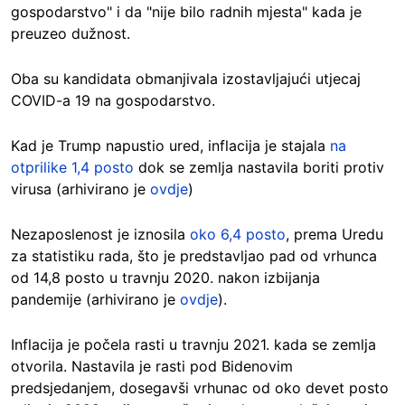
gospodarstvo" i da "nije bilo radnih mjesta" kada je
preuzeo dužnost.
Oba su kandidata obmanjivala izostavljajući utjecaj
COVID-a 19 na gospodarstvo.
Kad je Trump napustio ured, inflacija je stajala
na
otprilike 1,4 posto
dok se zemlja nastavila boriti protiv
virusa (arhivirano je
ovdje
)
Nezaposlenost je iznosila
oko 6,4 posto
, prema Uredu
za statistiku rada, što je predstavljao pad od vrhunca
od 14,8 posto u travnju 2020. nakon izbijanja
pandemije (arhivirano je
ovdje
).
Inflacija je počela rasti u travnju 2021. kada se zemlja
otvorila. Nastavila je rasti pod Bidenovim
predsjedanjem, dosegavši vrhunac od oko devet posto