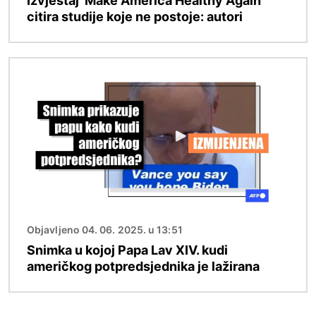
Izvještaj 'Make America Healthy Again'
citira studije koje ne postoje: autori
Slika
Objavljeno 04. 06. 2025. u 13:51
Snimka u kojoj Papa Lav XIV. kudi
američkog potpredsjednika je lažirana