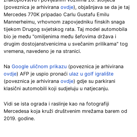
(poveznica je arhivirana
ovdje
), objašnjava se da je taj
Mercedes 770K pripadao Carlu Gustafu Emilu
Mannerheimu, vrhovnom zapovjedniku finskih snaga
tijekom Drugog svjetskog rata. Taj model automobila
bio je među "omiljenima među šefovima država i
drugim dostojanstvenicima u svečanim prilikama" tog
vremena, navedeno je na stranici.
Na
Google uličnom prikazu
(poveznica je arhivirana
ovdje
) AFP je uspio pronaći
ulaz u golf igralište
(poveznica je arhivirana
ovdje
) gdje su parkirani
klasični automobili koji sudjeluju u natjecanju.
Vidi se ista ograda i raslinje kao na fotografiji
Mercedesa koja kruži društvenim mrežama barem od
2019. godine.