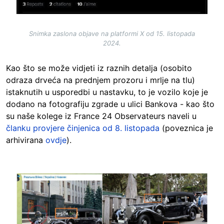
Snimka zaslona objave na platformi X od 15. listopada
2024.
Kao što se može vidjeti iz raznih detalja (osobito
odraza drveća na prednjem prozoru i mrlje na tlu)
istaknutih u usporedbi u nastavku, to je vozilo koje je
dodano na fotografiju zgrade u ulici Bankova - kao što
su naše kolege iz France 24 Observateurs naveli u
članku provjere činjenica od 8. listopada
(poveznica je
arhivirana
ovdje
).
Image