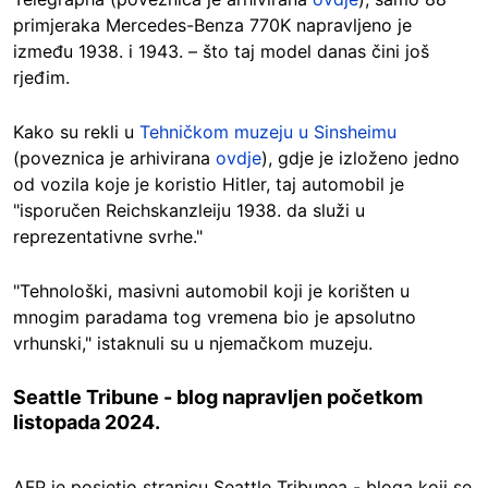
primjeraka Mercedes-Benza 770K napravljeno je
između 1938. i 1943. – što taj model danas čini još
rjeđim.
Kako su rekli u
Tehničkom muzeju u Sinsheimu
(poveznica je arhivirana
ovdje
), gdje je izloženo jedno
od vozila koje je koristio Hitler, taj automobil je
"isporučen Reichskanzleiju 1938. da služi u
reprezentativne svrhe."
"Tehnološki, masivni automobil koji je korišten u
mnogim paradama tog vremena bio je apsolutno
vrhunski," istaknuli su u njemačkom muzeju.
Seattle Tribune - blog napravljen početkom
listopada 2024.
AFP je posjetio stranicu Seattle Tribunea - bloga koji se