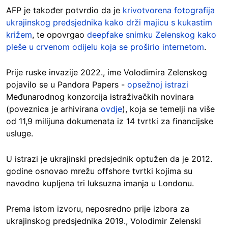
AFP je također potvrdio da je
krivotvorena fotografija
ukrajinskog predsjednika kako drži majicu s kukastim
križem
, te opovrgao
deepfake snimku Zelenskog kako
pleše u crvenom odijelu koja se proširio internetom
.
Prije ruske invazije 2022., ime Volodimira Zelenskog
pojavilo se u Pandora Papers -
opsežnoj istrazi
Međunarodnog konzorcija istraživačkih novinara
(poveznica je arhivirana
ovdje
), koja se temelji na više
od 11,9 milijuna dokumenata iz 14 tvrtki za financijske
usluge.
U istrazi je ukrajinski predsjednik optužen da je 2012.
godine osnovao mrežu offshore tvrtki kojima su
navodno kupljena tri luksuzna imanja u Londonu.
Prema istom izvoru, neposredno prije izbora za
ukrajinskog predsjednika 2019., Volodimir Zelenski