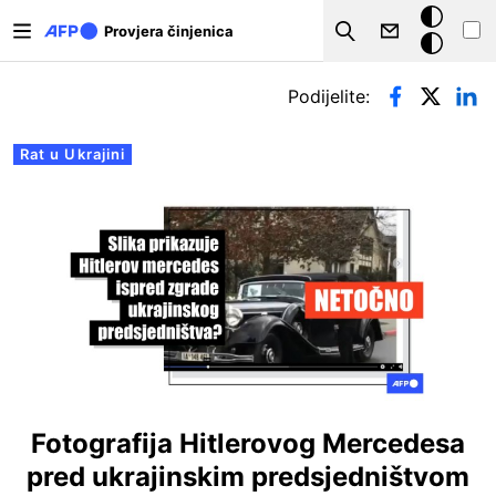
Skoči na glavni sadržaj
Tamna
Provjera činjenica
Search
pozadina
Primarne oznake
Podijelite:
Rat u Ukrajini
Fotografija Hitlerovog Mercedesa
pred ukrajinskim predsjedništvom