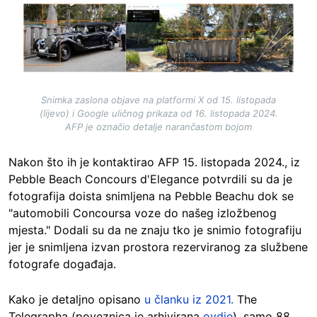
Image
Snimka zaslona objave na platformi X od 15. listopada
(lijevo) i Google uličnog prikaza od 16. listopada 2024.
AFP je označio detalje narančastom bojom
Nakon što ih je kontaktirao AFP 15. listopada 2024., iz
Pebble Beach Concours d'Elegance potvrdili su da je
fotografija doista snimljena na Pebble Beachu dok se
"automobili Concoursa voze do našeg izložbenog
mjesta." Dodali su da ne znaju tko je snimio fotografiju
jer je snimljena izvan prostora rezerviranog za službene
fotografe događaja.
Kako je detaljno opisano
u članku iz 2021.
The
Telegrapha (poveznica je arhivirana
ovdje
), samo 88