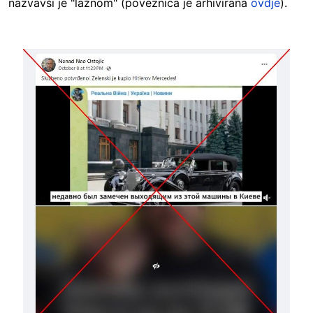
nazvavši je "lažnom" (poveznica je arhivirana
ovdje
).
Image