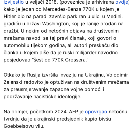
izvijestio
u veljači 2018. (poveznica je arhivirana
ovdje
)
kako je jedan od Mercedes-Benza 770K u kojem je
Hitler bio na paradi završio parkiran u ulici u Medini,
gradiću u državi Washington, koji je ranije prodan na
dražbi. U nekim od netočnih objava na društvenim
mrežama navodi se taj pravi članak, koji govori o
automobilu tijekom godina, ali autori preskaču dio
članka u kojem piše da je ruski milijarder navodno
posjedovao "šest od 770K Grossera."
Otkako je Rusija izvršila invaziju na Ukrajinu, Volodimir
Zelenski redovito je optuživan na društvenim mrežama
za preusmjeravanje zapadne vojne pomoći i
podržavanje nacističke ideologije.
Na primjer, početkom 2024. AFP je
opovrgao
netočnu
tvrdnju da je ukrajinski predsjednik kupio bivšu
Goebbelsovu vilu.