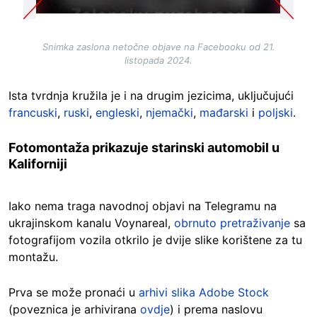
Snimka zaslona netočne objave na Facebooku od 21.
listopada 2024.
Ista tvrdnja kružila je i na drugim jezicima, uključujući
francuski
,
ruski
,
engleski
,
njemački
,
mađarski
i
poljski
.
Fotomontaža prikazuje starinski automobil u
Kaliforniji
Iako nema traga navodnoj objavi na Telegramu na
ukrajinskom kanalu Voynareal,
obrnuto pretraživanje
sa
fotografijom vozila otkrilo je dvije slike korištene za tu
montažu.
Prva se može pronaći u
arhivi slika Adobe Stock
(poveznica je arhivirana
ovdje
) i prema naslovu