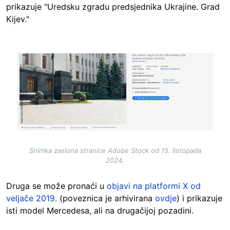
prikazuje "Uredsku zgradu predsjednika Ukrajine. Grad
Kijev."
Image
Snimka zaslona stranice Adobe Stock od 15. listopada
2024.
Druga se može pronaći u
objavi na platformi X od
veljače 2019.
(poveznica je arhivirana
ovdje
) i prikazuje
isti model Mercedesa, ali na drugačijoj pozadini.