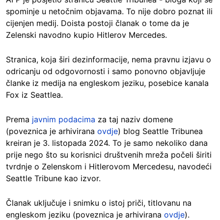
spominje u netočnim objavama. To nije dobro poznat ili
cijenjen medij. Doista postoji članak o tome da je
Zelenski navodno kupio Hitlerov Mercedes.
Stranica, koja širi dezinformacije, nema pravnu izjavu o
odricanju od odgovornosti i samo ponovno objavljuje
članke iz medija na engleskom jeziku, posebice kanala
Fox iz Seattlea.
Prema
javnim podacima
za taj naziv domene
(poveznica je arhivirana
ovdje
) blog Seattle Tribunea
kreiran je 3. listopada 2024. To je samo nekoliko dana
prije nego što su korisnici društvenih mreža počeli širiti
tvrdnje o Zelenskom i Hitlerovom Mercedesu, navodeći
Seattle Tribune kao izvor.
Članak uključuje i snimku o istoj priči, titlovanu na
engleskom jeziku (poveznica je arhivirana
ovdje
).