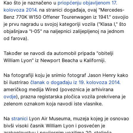
Kao što je naznačeno u
priopćenju objavljenom 17.
kolovoza 2014.
na stranici događaja, ovaj "Mercedes-
Benz 770K W150 Offener Tourenwagen iz 1941." osvojio
je prvu nagradu u svojoj kategoriji vozila ("Klasa I," što
objašnjava "I-05" na naljepnici zalijepljenoj na jednom
od farova).
Također se navodi da automobil pripada "obitelji
William Lyon" iz Newport Beacha u Kaliforniji.
Na fotografiji koju je snimio fotograf Jason Henry kako
bi ilustrirao
članak o događaju iz 19. kolovoza 2014.
američkog medija Wired (poveznica je arhivirana
ovdje
), prazna registarska pločica vozila prekrivena je
zelenom oznakom koja navodi iste vlasnike.
Na
stranici
Lyon Air Museuma, muzeja kojeg je osnovao
bivši visoki časnik William Lyon i posvećen je
zrakoplovstvu i povijesnim vozilima 20. stoljeća