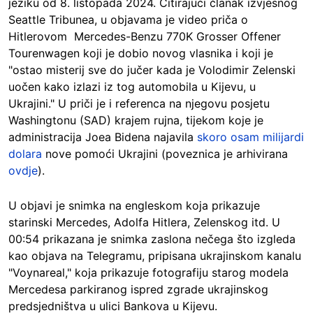
jeziku od 8. listopada 2024. Citirajući članak izvjesnog
Seattle Tribunea, u objavama je video priča o
Hitlerovom Mercedes-Benzu 770K Grosser Offener
Tourenwagen koji je dobio novog vlasnika i koji je
"ostao misterij sve do jučer kada je Volodimir Zelenski
uočen kako izlazi iz tog automobila u Kijevu, u
Ukrajini." U priči je i referenca na njegovu posjetu
Washingtonu (SAD) krajem rujna, tijekom koje je
administracija Joea Bidena najavila
skoro osam milijardi
dolara
nove pomoći Ukrajini (poveznica je arhivirana
ovdje
).
U objavi je snimka na engleskom koja prikazuje
starinski Mercedes, Adolfa Hitlera, Zelenskog itd. U
00:54 prikazana je snimka zaslona nečega što izgleda
kao objava na Telegramu, pripisana ukrajinskom kanalu
"Voynareal," koja prikazuje fotografiju starog modela
Mercedesa parkiranog ispred zgrade ukrajinskog
predsjedništva u ulici Bankova u Kijevu.