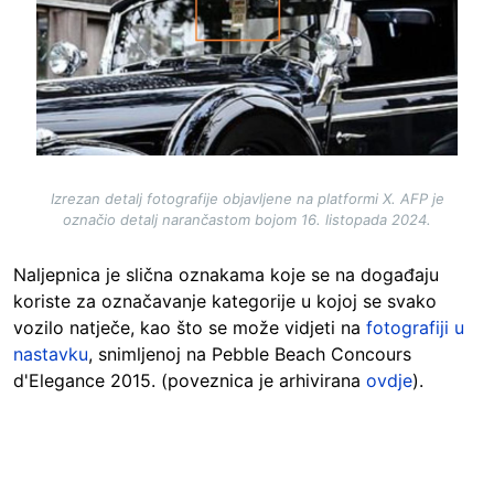
Izrezan detalj fotografije objavljene na platformi X. AFP je
označio detalj narančastom bojom 16. listopada 2024.
Naljepnica je slična oznakama koje se na događaju
koriste za označavanje kategorije u kojoj se svako
vozilo natječe, kao što se može vidjeti na
fotografiji u
nastavku
, snimljenoj na Pebble Beach Concours
d'Elegance 2015. (poveznica je arhivirana
ovdje
).