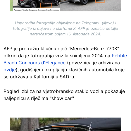
Usporedba fotografije objavljene na Telegramu (lijevo) i
fotografije iz objave na platformi X. AFP je označio detalje
narančastom bojom 16. listopada 2024.
AFP je pretražio ključnu riječ "Mercedes-Benz 770K" i
otkrio da je fotografija vozila snimljena 2014. na
Pebble
Beach Concours d'Elegance
(poveznica je arhivirana
ovdje
), godišnjem okupljanju klasičnih automobila koje
se održava u Kaliforniji u SAD-u.
Pogled izbliza na vjetrobransko staklo vozila pokazuje
naljepnicu s riječima "show car."
Image