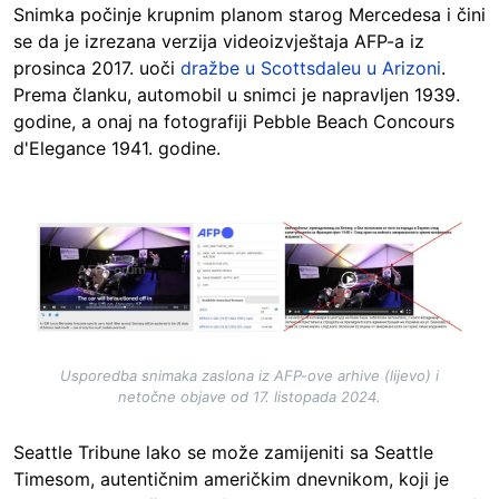
Snimka počinje krupnim planom starog Mercedesa i čini
se da je izrezana verzija videoizvještaja AFP-a iz
prosinca 2017. uoči
dražbe u Scottsdaleu u Arizoni
.
Prema članku, automobil u snimci je napravljen 1939.
godine, a onaj na fotografiji Pebble Beach Concours
d'Elegance 1941. godine.
Image
Usporedba snimaka zaslona iz AFP-ove arhive (lijevo) i
netočne objave od 17. listopada 2024.
Seattle Tribune lako se može zamijeniti sa Seattle
Timesom, autentičnim američkim dnevnikom, koji je