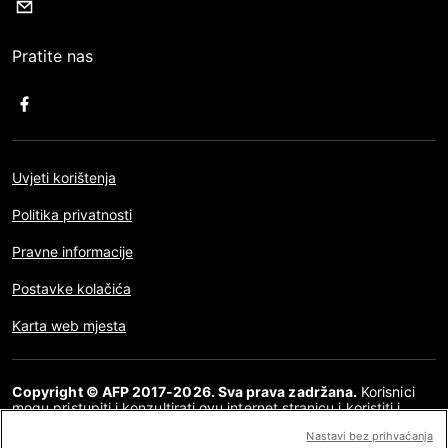
Pratite nas
Uvjeti korištenja
Politika privatnosti
Pravne informacije
Postavke kolačića
Karta web mjesta
Copyright © AFP 2017-2026. Sva prava zadržana.
Korisnici
mogu pristupiti i konzultirati ovu internet stranicu i koristiti i
dijeliti članke za osobnu, privatnu i nekomercijalnu namjenu. Bilo
Nastavi bez prihvaćanja
kakva druga uporaba, posebno bilo kakva vrsta reproduciranja,